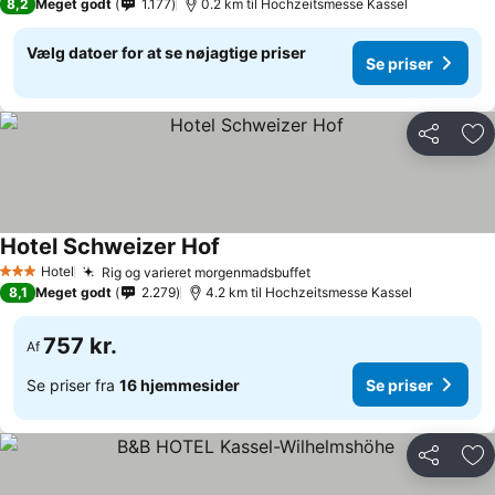
8,2
Meget godt
1.177
0.2 km til Hochzeitsmesse Kassel
Vælg datoer for at se nøjagtige priser
Se priser
Del
Føj
Hotel Schweizer Hof
Hotel
Rig og varieret morgenmadsbuffet
3 Stjerner
8,1
Meget godt
2.279
4.2 km til Hochzeitsmesse Kassel
757 kr.
Af
Se priser fra
16 hjemmesider
Se priser
Del
Føj