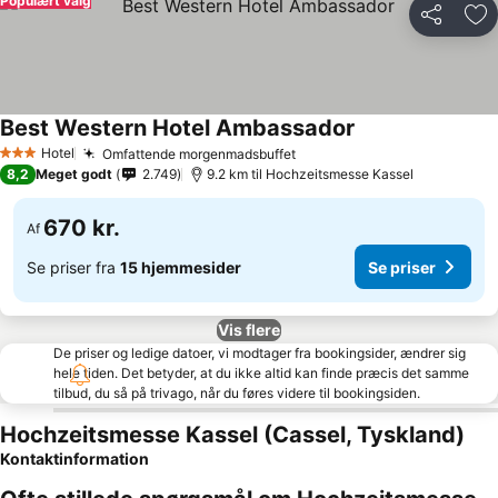
Populært valg
Del
Føj
Best Western Hotel Ambassador
Hotel
Omfattende morgenmadsbuffet
3 Stjerner
8,2
Meget godt
2.749
9.2 km til Hochzeitsmesse Kassel
670 kr.
Af
Se priser fra
15 hjemmesider
Se priser
Vis flere
De priser og ledige datoer, vi modtager fra bookingsider, ændrer sig
hele tiden. Det betyder, at du ikke altid kan finde præcis det samme
tilbud, du så på trivago, når du føres videre til bookingsiden.
Hochzeitsmesse Kassel (Cassel, Tyskland)
Kontaktinformation