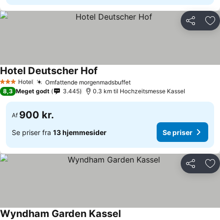
Del
Føj
Hotel Deutscher Hof
Hotel
Omfattende morgenmadsbuffet
3 Stjerner
8,3
Meget godt
3.445
0.3 km til Hochzeitsmesse Kassel
900 kr.
Af
Se priser fra
13 hjemmesider
Se priser
Del
Føj
Wyndham Garden Kassel