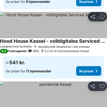
Se priser fra
9 hjemmesider
Se priser
Del
Føj
Hood House Kassel - volldigitales Serviced Apartment
Lejlighed med faciliteter
Veludstyrede tekøkkener i alle enheder
8,5
Fremragende
885
0.2 km til Hochzeitsmesse Kassel
541 kr.
Af
Se priser fra
11 hjemmesider
Se priser
Del
Føj