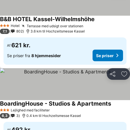
B&B HOTEL Kassel-Wilhelmshöhe
Hotel
Terrasse med udsigt over stationen
3 Stjerner
7,1
802
3.6 km til Hochzeitsmesse Kassel
621 kr.
Af
Se priser fra
8 hjemmesider
Se priser
Del
Føj
BoardingHouse - Studios & Apartments
Lejlighed med faciliteter
3 Stjerner
6,3
3
0.4 km til Hochzeitsmesse Kassel
492 kr.
Af