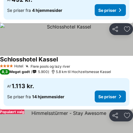
Se priser fra
4 hjemmesider
Se priser
Del
Føj
Schlosshotel Kassel
Hotel
Flere pools og lazy river
4 Stjerner
8,3
Meget godt
5.900
5.8 km til Hochzeitsmesse Kassel
1.113 kr.
Af
Se priser fra
14 hjemmesider
Se priser
Populært valg
Del
Føj