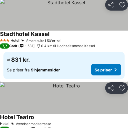
Del
Føj
Stadthotel Kassel
Hotel
Smart suite i 50'er-stil
3 Stjerner
7,7
Godt
1.531
0.4 km til Hochzeitsmesse Kassel
831 kr.
Af
Se priser fra
9 hjemmesider
Se priser
Del
Føj
Hotel Teatro
Hotel
Værelser med terrasse