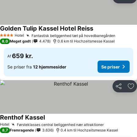
Del
Føj
Golden Tulip Kassel Hotel Reiss
Hotel
Fantastisk beliggenhed tæt på hovedbanegården
4 Stjerner
8,0
Meget godt
4.478
0.6 km til Hochzeitsmesse Kassel
659 kr.
Af
Se priser fra
12 hjemmesider
Se priser
Del
Føj
Renthof Kassel
Hotel
Førsteklasses central beliggenhed nær attraktioner
8,7
Fremragende
3.636
0.4 km til Hochzeitsmesse Kassel