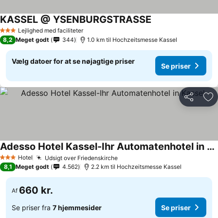
KASSEL @ YSENBURGSTRASSE
Lejlighed med faciliteter
3 Stjerner
8,2
Meget godt
344
1.0 km til Hochzeitsmesse Kassel
Vælg datoer for at se nøjagtige priser
Se priser
Del
Føj
Adesso Hotel Kassel-Ihr Automatenhotel in Kassel
Hotel
Udsigt over Friedenskirche
3 Stjerner
8,1
Meget godt
4.562
2.2 km til Hochzeitsmesse Kassel
660 kr.
Af
Se priser fra
7 hjemmesider
Se priser