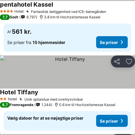
pentahotel Kassel
Hotel
Fantastisk beliggenhed ved ICE-banegården
4 Stjerner
7,7
Godt
6.797
3.8 km til Hochzeitsmesse Kassel
561 kr.
Af
Se priser fra
15 hjemmesider
Se priser
Del
Føj
Hotel Tiffany
Hotel
Unik spisestue med ovenlysvindue
2 Stjerner
8,7
Fremragende
1.244
0.6 km til Hochzeitsmesse Kassel
Vælg datoer for at se nøjagtige priser
Se priser