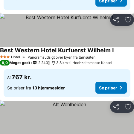
Se priser
Del
Føj
Best Western Hotel Kurfuerst Wilhelm I
Hotel
Panoramaudsigt over byen fra tårnsuiten
3 Stjerner
8,0
Meget godt
2.243
3.8 km til Hochzeitsmesse Kassel
767 kr.
Af
Se priser fra
13 hjemmesider
Se priser
Del
Føj