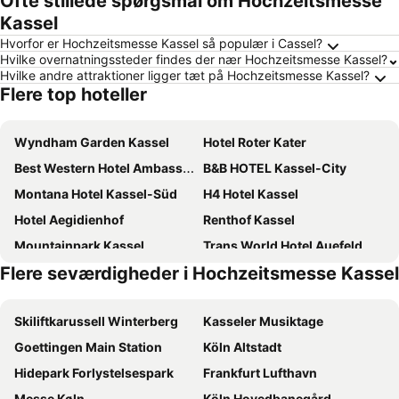
Ofte stillede spørgsmål om Hochzeitsmesse
Kassel
Hvorfor er Hochzeitsmesse Kassel så populær i Cassel?
Hvilke overnatningssteder findes der nær Hochzeitsmesse Kassel?
Hvilke andre attraktioner ligger tæt på Hochzeitsmesse Kassel?
Flere top hoteller
Wyndham Garden Kassel
Hotel Roter Kater
Best Western Hotel Ambassador
B&B HOTEL Kassel-City
Montana Hotel Kassel-Süd
H4 Hotel Kassel
Hotel Aegidienhof
Renthof Kassel
Mountainpark Kassel
Trans World Hotel Auefeld
Flere seværdigheder i Hochzeitsmesse Kassel
Adesso Hotel Kassel-Ihr Automatenhotel in Kassel
Hotel Deutscher Hof
Schlosshotel Kassel
Best Western Hotel Kurfuerst Wilhelm I
Skiliftkarussell Winterberg
Kasseler Musiktage
B&B Hotel Kassel-Süd
TRYP By Wyndham Kassel City Centre
Goettingen Main Station
Köln Altstadt
Golden Tulip Kassel Hotel Reiss
B&B HOTEL Kassel-Lohfelden
Hidepark Forlystelsespark
Frankfurt Lufthavn
Hessenland Hotel by Stay Awesome
Parkhotel Emstaler Höhe
Messe Køln
Köln Hovedbanegård