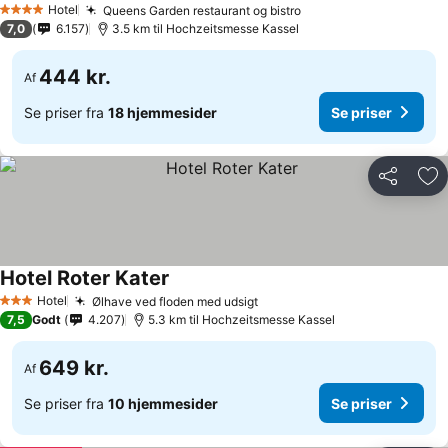
Hotel
Queens Garden restaurant og bistro
4 Stjerner
7,0
6.157
3.5 km til Hochzeitsmesse Kassel
444 kr.
Af
Se priser fra
18 hjemmesider
Se priser
Del
Føj
Hotel Roter Kater
Hotel
Ølhave ved floden med udsigt
3 Stjerner
7,5
Godt
4.207
5.3 km til Hochzeitsmesse Kassel
649 kr.
Af
Se priser fra
10 hjemmesider
Se priser