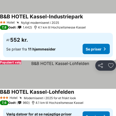
B&B HOTEL Kassel-Industriepark
Hotel
Nyligt moderniseret i 2025
2 Stjerner
7,8
Godt
1.442
4.1 km til Hochzeitsmesse Kassel
552 kr.
Af
Se priser fra
11 hjemmesider
Se priser
Populært valg
Del
Føj
B&B HOTEL Kassel-Lohfelden
Hotel
Moderniseret i 2025 for et friskt look
3 Stjerner
7,6
Godt
960
4.1 km til Hochzeitsmesse Kassel
Vælg datoer for at se nøjagtige priser