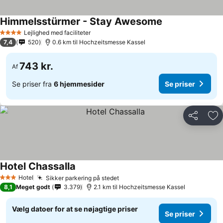
Himmelsstürmer - Stay Awesome
Lejlighed med faciliteter
4 Stjerner
7,4
520
0.6 km til Hochzeitsmesse Kassel
743 kr.
Af
Se priser fra
6 hjemmesider
Se priser
Del
Føj
Hotel Chassalla
Hotel
Sikker parkering på stedet
3 Stjerner
8,1
Meget godt
3.379
2.1 km til Hochzeitsmesse Kassel
Vælg datoer for at se nøjagtige priser
Se priser