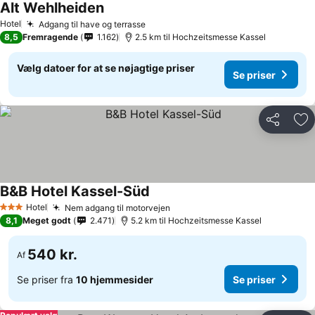
Alt Wehlheiden
Hotel
Adgang til have og terrasse
8,5
Fremragende
1.162
2.5 km til Hochzeitsmesse Kassel
Vælg datoer for at se nøjagtige priser
Se priser
Del
Føj
B&B Hotel Kassel-Süd
Hotel
Nem adgang til motorvejen
3 Stjerner
8,1
Meget godt
2.471
5.2 km til Hochzeitsmesse Kassel
540 kr.
Af
Se priser fra
10 hjemmesider
Se priser