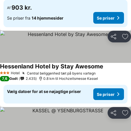
903 kr.
Af
Se priser fra
14 hjemmesider
Se priser
Del
Føj
Hessenland Hotel by Stay Awesome
Hotel
Central beliggenhed tæt på byens vartegn
3 Stjerner
7,6
Godt
2.435
0.8 km til Hochzeitsmesse Kassel
Vælg datoer for at se nøjagtige priser
Se priser
Del
Føj