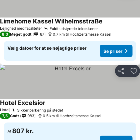
Limehome Kassel Wilhelmsstraße
Lejlighed med faciliteter
Fuldt udstyrede tekøkkener
8,3
Meget godt
87
0.7 km til Hochzeitsmesse Kassel
Vælg datoer for at se nøjagtige priser
Se priser
Del
Føj
Hotel Excelsior
Hotel
Sikker parkering på stedet
7,5
Godt
983
0.5 km til Hochzeitsmesse Kassel
807 kr.
Af