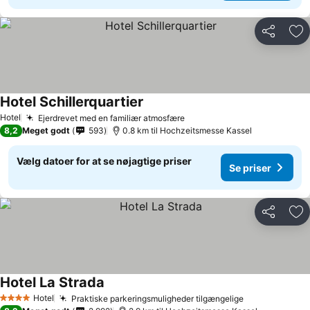
Del
Føj
Hotel Schillerquartier
Hotel
Ejerdrevet med en familiær atmosfære
8,2
Meget godt
593
0.8 km til Hochzeitsmesse Kassel
Vælg datoer for at se nøjagtige priser
Se priser
Del
Føj
Hotel La Strada
Hotel
Praktiske parkeringsmuligheder tilgængelige
4 Stjerner