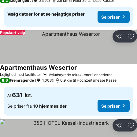
8,2
Meget godt
2.992
2.9 km til Hochzeitsmesse Kassel
Vælg datoer for at se nøjagtige priser
Se priser
Populært valg
Del
Føj
Apartmenthaus Wesertor
Lejlighed med faciliteter
Veludstyrede tekøkkener i enhederne
8,6
Fremragende
1.003
0.9 km til Hochzeitsmesse Kassel
631 kr.
Af
Se priser fra
10 hjemmesider
Se priser
Del
Føj