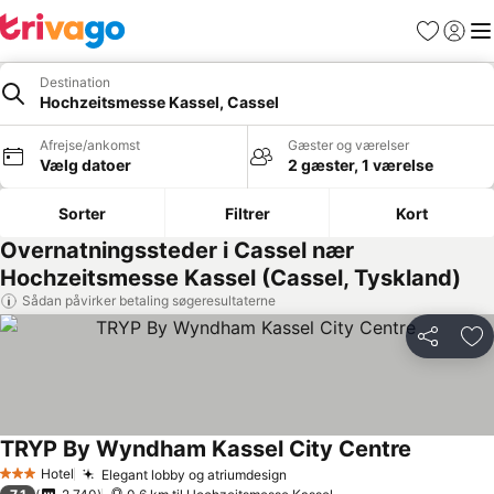
Favoritter
Log ind
Me
Destination
Hochzeitsmesse Kassel, Cassel
Afrejse/ankomst
Gæster og værelser
Vælg datoer
2 gæster, 1 værelse
Sorter
Filtrer
Kort
Overnatningssteder i Cassel nær
Hochzeitsmesse Kassel (Cassel, Tyskland)
Sådan påvirker betaling søgeresultaterne
Del
Føj
TRYP By Wyndham Kassel City Centre
Hotel
Elegant lobby og atriumdesign
3 Stjerner