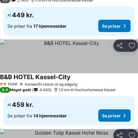
7,1
2.740
0.6 km til Hochzeitsmesse Kassel
449 kr.
Af
Se priser fra
17 hjemmesider
Se priser
Del
Føj
B&B HOTEL Kassel-City
Hotel
Kontaktfri check-in og adgang
2 Stjerner
8,0
Meget godt
4.440
1.0 km til Hochzeitsmesse Kassel
459 kr.
Af
Se priser fra
14 hjemmesider
Se priser