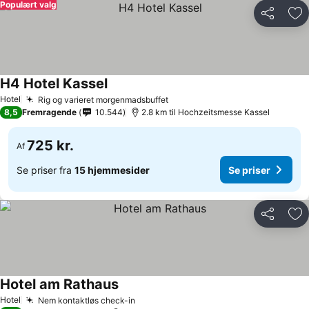
Populært valg
Del
Føj
H4 Hotel Kassel
Hotel
Rig og varieret morgenmadsbuffet
8,5
Fremragende
10.544
2.8 km til Hochzeitsmesse Kassel
725 kr.
Af
Se priser fra
15 hjemmesider
Se priser
Del
Føj
Hotel am Rathaus
Hotel
Nem kontaktløs check-in