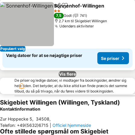
Sonnenhof-Willingen
Del
Føj til favoritter
2 Stjerner
7,5
Godt
741
2.7 km til Skigebiet Willingen
Udendørs aktiviteter
Populært valg
Vælg datoer for at se nøjagtige priser
Se priser
Vis flere
De priser og ledige datoer, vi modtager fra bookingsider, ændrer sig
hele tiden. Det betyder, at du ikke altid kan finde præcis det samme
tilbud, du så på trivago, når du føres videre til bookingsiden.
Skigebiet Willingen (Willingen, Tyskland)
Kontaktinformation
Zur Hoppecke 5
,
34508
,
Telefon
:
+49(5632)6715
|
Officiel hjemmeside
Ofte stillede spørgsmål om Skigebiet