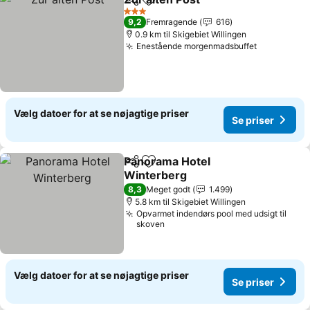
Del
Føj til favoritter
3 Stjerner
9,2
Fremragende
616
0.9 km til Skigebiet Willingen
Enestående morgenmadsbuffet
Vælg datoer for at se nøjagtige priser
Se priser
Panorama Hotel
Del
Føj til favoritter
Winterberg
8,3
Meget godt
1.499
5.8 km til Skigebiet Willingen
Opvarmet indendørs pool med udsigt til
skoven
Vælg datoer for at se nøjagtige priser
Se priser