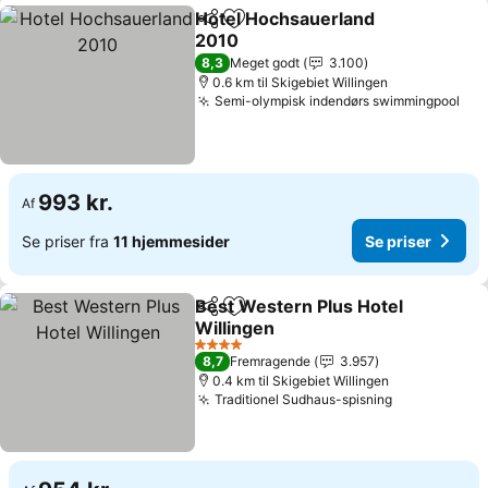
Hotel Hochsauerland
Del
Føj til favoritter
2010
8,3
Meget godt
3.100
0.6 km til Skigebiet Willingen
Semi-olympisk indendørs swimmingpool
993 kr.
Af
Se priser fra
11 hjemmesider
Se priser
Best Western Plus Hotel
Del
Føj til favoritter
Willingen
4 Stjerner
8,7
Fremragende
3.957
0.4 km til Skigebiet Willingen
Traditionel Sudhaus-spisning