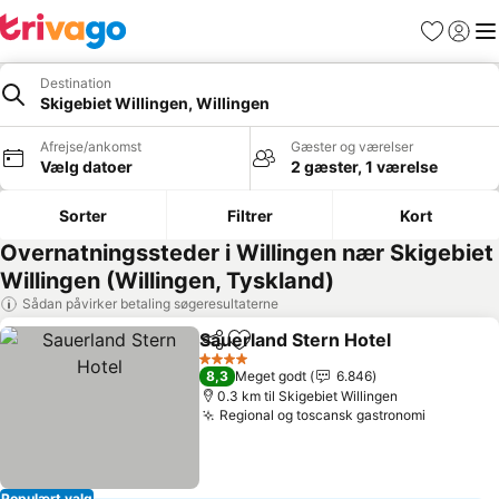
Favoritter
Log ind
Me
Destination
Skigebiet Willingen, Willingen
Afrejse/ankomst
Gæster og værelser
Vælg datoer
2 gæster, 1 værelse
Sorter
Filtrer
Kort
Overnatningssteder i Willingen nær Skigebiet
Willingen (Willingen, Tyskland)
Sådan påvirker betaling søgeresultaterne
Sauerland Stern Hotel
Del
Føj til favoritter
4 Stjerner
8,3
Meget godt
6.846
0.3 km til Skigebiet Willingen
Regional og toscansk gastronomi
Populært valg