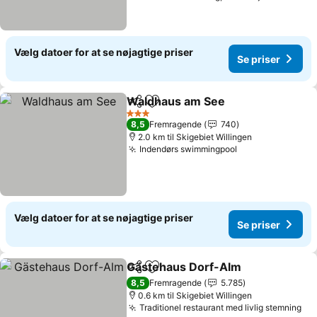
Vælg datoer for at se nøjagtige priser
Se priser
Waldhaus am See
Del
Føj til favoritter
3 Stjerner
8,5
Fremragende
740
2.0 km til Skigebiet Willingen
Indendørs swimmingpool
Vælg datoer for at se nøjagtige priser
Se priser
Gästehaus Dorf-Alm
Del
Føj til favoritter
8,5
Fremragende
5.785
0.6 km til Skigebiet Willingen
Traditionel restaurant med livlig stemning