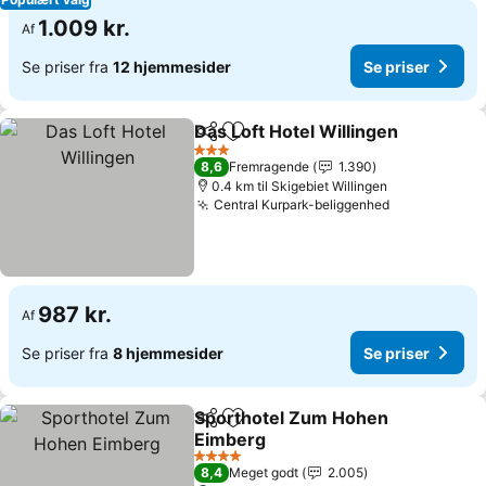
1.009 kr.
Af
Se priser fra
12 hjemmesider
Se priser
Das Loft Hotel Willingen
Del
Føj til favoritter
3 Stjerner
8,6
Fremragende
1.390
0.4 km til Skigebiet Willingen
Central Kurpark-beliggenhed
987 kr.
Af
Se priser fra
8 hjemmesider
Se priser
Sporthotel Zum Hohen
Del
Føj til favoritter
Eimberg
4 Stjerner
8,4
Meget godt
2.005