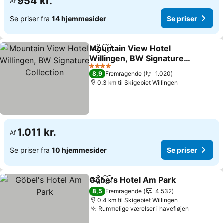
954 kr.
Af
Se priser fra
14 hjemmesider
Se priser
Mountain View Hotel
Del
Føj til favoritter
Willingen, BW Signature
Collection
4 Stjerner
8,9
Fremragende
1.020
0.3 km til Skigebiet Willingen
1.011 kr.
Af
Se priser fra
10 hjemmesider
Se priser
Göbel's Hotel Am Park
Del
Føj til favoritter
8,5
Fremragende
4.532
0.4 km til Skigebiet Willingen
Rummelige værelser i havefløjen