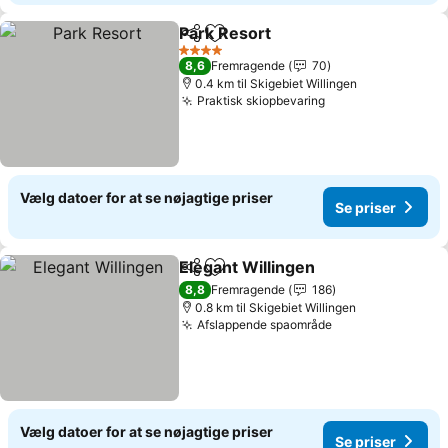
Park Resort
Del
Føj til favoritter
4 Stjerner
8,6
Fremragende
70
0.4 km til Skigebiet Willingen
Praktisk skiopbevaring
Vælg datoer for at se nøjagtige priser
Se priser
Elegant Willingen
Del
Føj til favoritter
8,8
Fremragende
186
0.8 km til Skigebiet Willingen
Afslappende spaområde
Vælg datoer for at se nøjagtige priser
Se priser