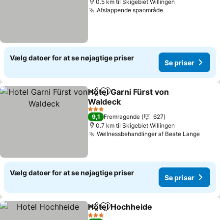
0.5 km til Skigebiet Willingen
Afslappende spaområde
Vælg datoer for at se nøjagtige priser
Se priser
Hotel Garni Fürst von
Del
Føj til favoritter
Waldeck
3 Stjerner
9,1
Fremragende
627
0.7 km til Skigebiet Willingen
Wellnessbehandlinger af Beate Lange
Vælg datoer for at se nøjagtige priser
Se priser
Hotel Hochheide
Del
Føj til favoritter
3 Stjerner