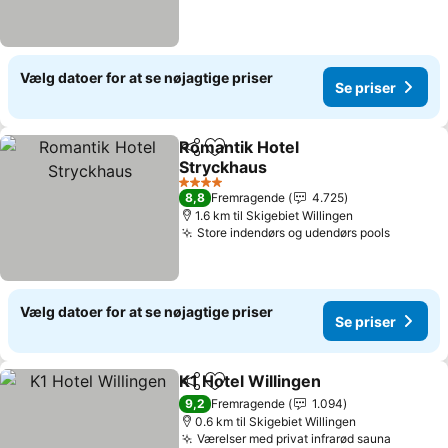
Vælg datoer for at se nøjagtige priser
Se priser
Romantik Hotel
Del
Føj til favoritter
Stryckhaus
4 Stjerner
8,8
Fremragende
4.725
1.6 km til Skigebiet Willingen
Store indendørs og udendørs pools
Vælg datoer for at se nøjagtige priser
Se priser
K1 Hotel Willingen
Del
Føj til favoritter
9,2
Fremragende
1.094
0.6 km til Skigebiet Willingen
Værelser med privat infrarød sauna