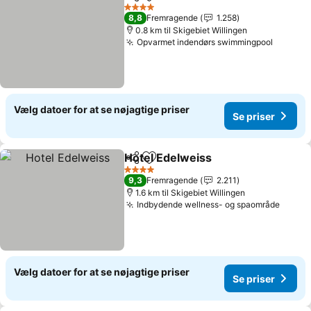
Del
Føj til favoritter
4 Stjerner
8,8
Fremragende
1.258
0.8 km til Skigebiet Willingen
Opvarmet indendørs swimmingpool
Vælg datoer for at se nøjagtige priser
Se priser
Hotel Edelweiss
Del
Føj til favoritter
4 Stjerner
9,3
Fremragende
2.211
1.6 km til Skigebiet Willingen
Indbydende wellness- og spaområde
Vælg datoer for at se nøjagtige priser
Se priser