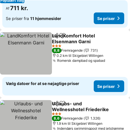
Populært valg
711 kr.
Af
Se priser fra
11 hjemmesider
Se priser
LandKomfort Hotel
Del
Føj til favoritter
Elsenmann Garni
3 Stjerner
8,8
Fremragende
731
0.2 km til Skigebiet Willingen
Romersk dampbad og spabad
Vælg datoer for at se nøjagtige priser
Se priser
Urlaubs- und
Del
Føj til favoritter
Wellnesshotel Friederike
3 Stjerner
8,6
Fremragende
1.326
1.9 km til Skigebiet Willingen
Indendørs swimmingpool med jetstrømme