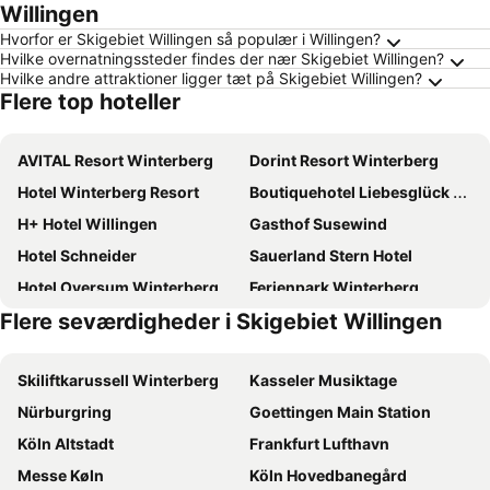
Willingen
Hvorfor er Skigebiet Willingen så populær i Willingen?
Hvilke overnatningssteder findes der nær Skigebiet Willingen?
Hvilke andre attraktioner ligger tæt på Skigebiet Willingen?
Flere top hoteller
AVITAL Resort Winterberg
Dorint Resort Winterberg
Hotel Winterberg Resort
Boutiquehotel Liebesglück - adults only
H+ Hotel Willingen
Gasthof Susewind
Hotel Schneider
Sauerland Stern Hotel
Hotel Oversum Winterberg
Ferienpark Winterberg
Flere seværdigheder i Skigebiet Willingen
Hotel Nuhnetal
B&B HOTEL Willingen
Romantik Hotel Stryckhaus
Parkhotel Olsberg
Skiliftkarussell Winterberg
Kasseler Musiktage
Landgasthof Gilsbach
Central-Hotel
Nürburgring
Goettingen Main Station
Best Western Plus Hotel Willingen
Hotel Hessenhof
Köln Altstadt
Frankfurt Lufthavn
Engemann Kurve
Sporthotel Zum Hohen Eimberg
Messe Køln
Köln Hovedbanegård
Hotel Altastenberg
Aktiv Hotel Winterberg