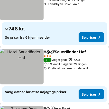
Landsbyen Brilon-Wald
748 kr.
Af
Se priser fra
6 hjemmesider
Se priser
Hotel Sauerländer Hof
Del
Føj til favoritter
3 Stjerner
8,1
Meget godt
523
0.9 km til Skigebiet Willingen
Rustik atmosfære i chalet-stil
Vælg datoer for at se nøjagtige priser
Se priser
Zur alten Post