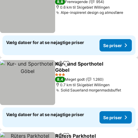
8,8
Fremragende
954
0.6 km til Skigebiet Willingen
Alpe-inspireret design og atmosfære
Vælg datoer for at se nøjagtige priser
Se priser
Kur- und Sporthotel
Del
Føj til favoritter
Göbel
3 Stjerner
8,4
Meget godt
1.260
0.7 km til Skigebiet Willingen
Solid Sauerland morgenmadsbuffet
Vælg datoer for at se nøjagtige priser
Se priser
Rüters Parkhotel