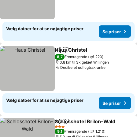
Vælg datoer for at se nøjagtige priser
Se priser
Haus Christel
Del
Føj til favoritter
8,7
Fremragende
220
0.8 km til Skigebiet Willingen
Dedikeret udflugtsskranke
Vælg datoer for at se nøjagtige priser
Se priser
Schlosshotel Brilon-Wald
Del
Føj til favoritter
3 Stjerner
9,1
Fremragende
1.210
5.2 km til Skigebiet Willingen