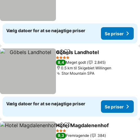
Vælg datoer for at se nøjagtige priser
Se priser
Göbels Landhotel
Del
Føj til favoritter
4 Stjerner
8,4
Meget godt
2.845
0.5 km til Skigebiet Willingen
Stor Mountain SPA
Vælg datoer for at se nøjagtige priser
Se priser
Hotel Magdalenenhof
Del
Føj til favoritter
3 Stjerner
9,3
Fremragende
384