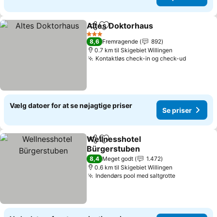
Altes Doktorhaus
Del
Føj til favoritter
3 Stjerner
8,6
Fremragende
892
0.7 km til Skigebiet Willingen
Kontaktløs check-in og check-ud
Vælg datoer for at se nøjagtige priser
Se priser
Wellnesshotel
Del
Føj til favoritter
Bürgerstuben
8,4
Meget godt
1.472
0.6 km til Skigebiet Willingen
Indendørs pool med saltgrotte