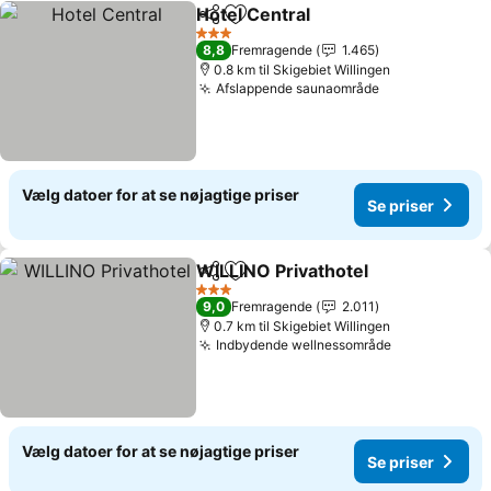
Hotel Central
Del
Føj til favoritter
3 Stjerner
8,8
Fremragende
1.465
0.8 km til Skigebiet Willingen
Afslappende saunaområde
Vælg datoer for at se nøjagtige priser
Se priser
WILLINO Privathotel
Del
Føj til favoritter
3 Stjerner
9,0
Fremragende
2.011
0.7 km til Skigebiet Willingen
Indbydende wellnessområde
Vælg datoer for at se nøjagtige priser
Se priser