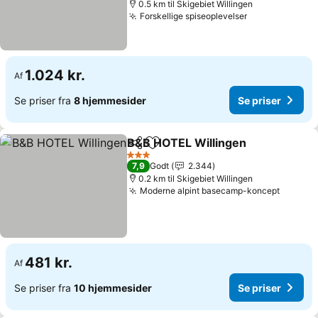
0.5 km til Skigebiet Willingen
Forskellige spiseoplevelser
1.024 kr.
Af
Se priser fra
8 hjemmesider
Se priser
B&B HOTEL Willingen
Del
Føj til favoritter
3 Stjerner
7,9
Godt
2.344
0.2 km til Skigebiet Willingen
Moderne alpint basecamp-koncept
481 kr.
Af
Se priser fra
10 hjemmesider
Se priser