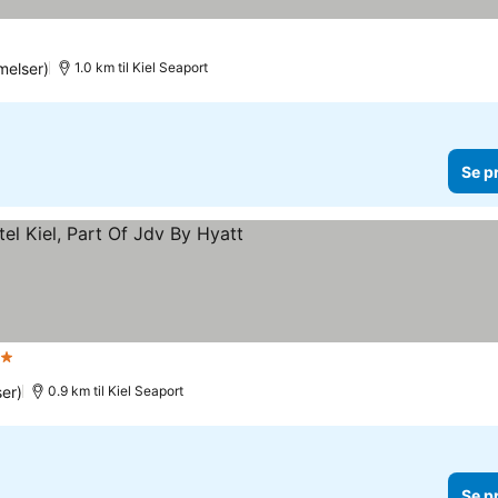
elser)
1.0 km til Kiel Seaport
Se p
jerner
Se priser
er)
0.9 km til Kiel Seaport
Se p