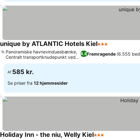
unique by ATLANTIC Hotels Kiel
3 Stjerner
Se priser
Panoramiske havnevinduesbænke,
Fremragende
(6.555 be
8,8
Centralt transportknudepunkt ved
Se priser
Kaistrasse
585 kr.
Af
Se priser fra
12 hjemmesider
Holiday Inn - the niu, Welly Kiel
3 Stjerner
Se priser