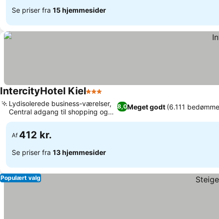
Se priser fra
15 hjemmesider
IntercityHotel Kiel
3 Stjerner
Se priser
Lydisolerede business-værelser,
Meget godt
(6.111 bedømme
8,0
Central adgang til shopping og
Se priser
fritid
412 kr.
Af
Se priser fra
13 hjemmesider
Populært valg