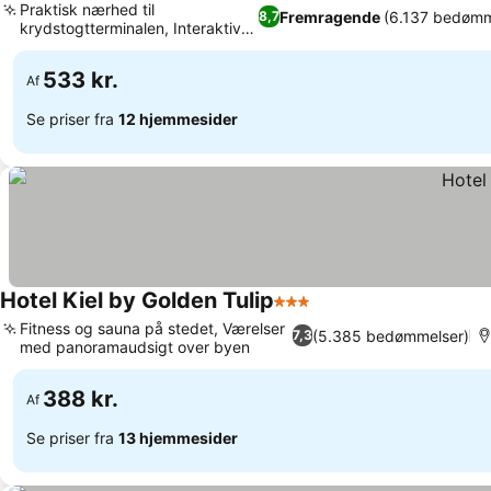
Praktisk nærhed til
Fremragende
(6.137 bedømm
8,7
krydstogtterminalen, Interaktiv
Se priser
pandekagestation
533 kr.
Af
Se priser fra
12 hjemmesider
Hotel Kiel by Golden Tulip
3 Stjerner
Se priser
Fitness og sauna på stedet, Værelser
(5.385 bedømmelser)
7,3
med panoramaudsigt over byen
Se priser
388 kr.
Af
Se priser fra
13 hjemmesider