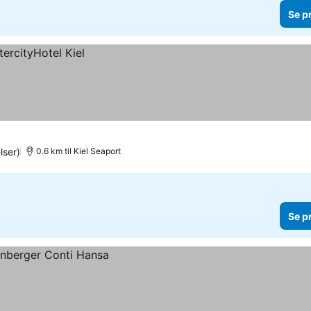
Se p
lser)
0.6 km til Kiel Seaport
Se p