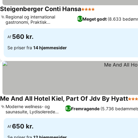
Steigenberger Conti Hansa
4 Stjerner
Se priser
Regional og international
Meget godt
(8.633 bedømm
8,1
gastronomi, Praktisk
Se priser
parkeringskælder på stedet
560 kr.
Af
Se priser fra
14 hjemmesider
Me And All Hotel Kiel, Part Of Jdv By Hyatt
4 St
Moderne wellness- og
Fremragende
(5.736 bedømmels
8,7
saunasuite, Lydisolerede
Se priser
byværelser
650 kr.
Af
Se priser fra
12 hjemmesider