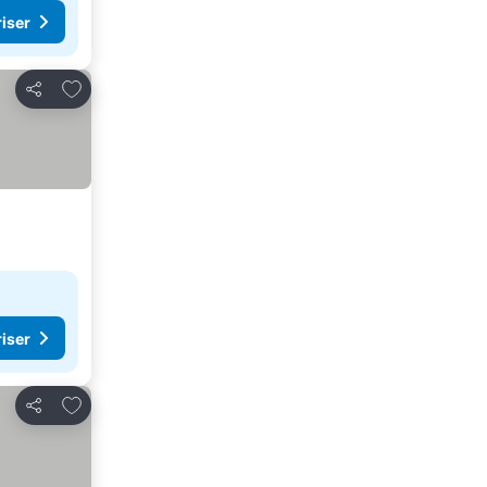
riser
Føj til favoritter
Del
riser
Føj til favoritter
Del