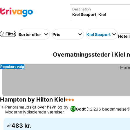
Destination
Filtre
Sorter efter
Pris
Kiel Seaport
Hotell
Overnatningssteder i Kiel n
Populært valg
Hampton by Hilton Kiel
3 Stjerner
Se priser
Panoramaudsigt over havn og by,
Godt
(12.296 bedømmelser)
7,6
Moderne lydisolerede værelser
Se priser
483 kr.
Af