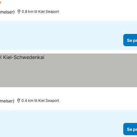
tjerner
Se priser
melser)
0.8 km til Kiel Seaport
Se p
melser)
0.4 km til Kiel Seaport
Se p