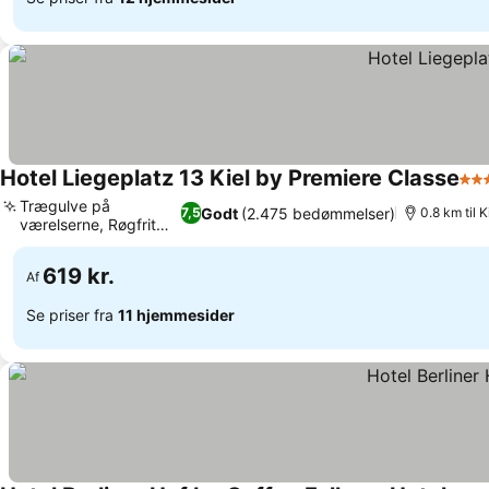
Hotel Liegeplatz 13 Kiel by Premiere Classe
3 S
Trægulve på
Godt
(2.475 bedømmelser)
7,5
0.8 km til 
værelserne, Røgfrit
Se priser
miljø
619 kr.
Af
Se priser fra
11 hjemmesider