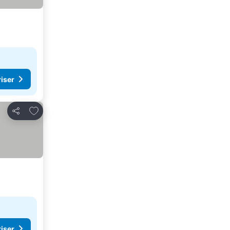
riser
Føj til favoritter
Del
riser