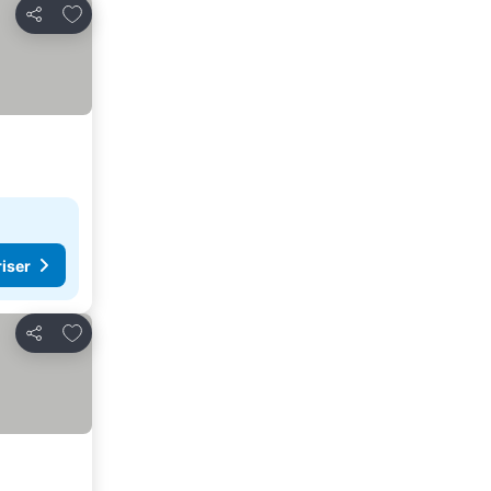
Føj til favoritter
Del
riser
Føj til favoritter
Del