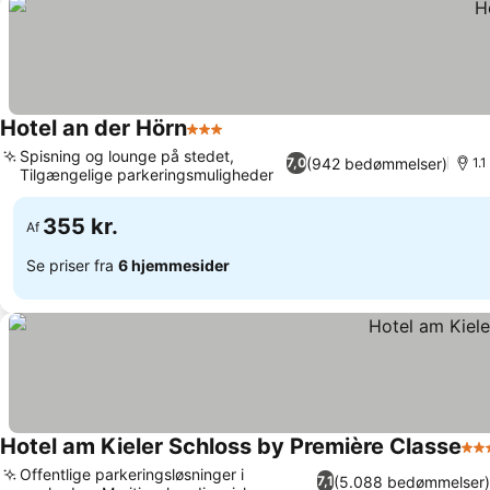
Hotel an der Hörn
3 Stjerner
Se priser
Spisning og lounge på stedet,
(942 bedømmelser)
7,0
1.1
Tilgængelige parkeringsmuligheder
Se priser
355 kr.
Af
Se priser fra
6 hjemmesider
Hotel am Kieler Schloss by Première Classe
3 S
Offentlige parkeringsløsninger i
(5.088 bedømmelser)
7,1