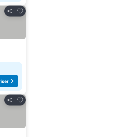
Føj til favoritter
Del
riser
Føj til favoritter
Del