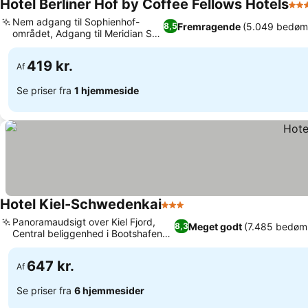
Hotel Berliner Hof by Coffee Fellows Hotels
3 S
Nem adgang til Sophienhof-
Fremragende
(5.049 bedøm
8,5
området, Adgang til Meridian Spa
Se priser
wellness
419 kr.
Af
Se priser fra
1 hjemmeside
Hotel Kiel-Schwedenkai
3 Stjerner
Se priser
Panoramaudsigt over Kiel Fjord,
Meget godt
(7.485 bedøm
8,3
Central beliggenhed i Bootshafen-
Se priser
distriktet
647 kr.
Af
Se priser fra
6 hjemmesider