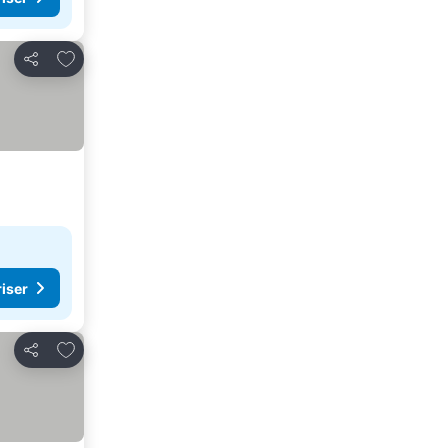
Føj til favoritter
Del
riser
Føj til favoritter
Del