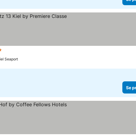
tjerner
Se priser
Kiel Seaport
Se p