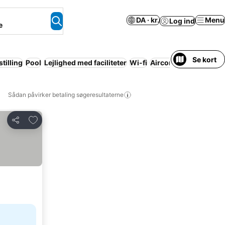
DA · kr.
Menu
Log ind
e
Se kort
stilling
Pool
Lejlighed med faciliteter
Wi-fi
Aircondition
Kæledyr 
Sådan påvirker betaling søgeresultaterne
Føj til favoritter
Del