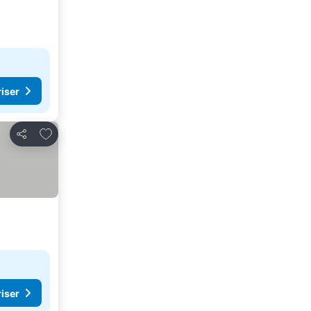
riser
Føj til favoritter
Del
riser