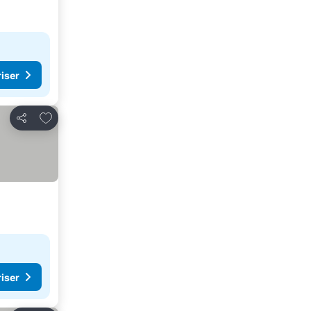
riser
Føj til favoritter
Del
riser