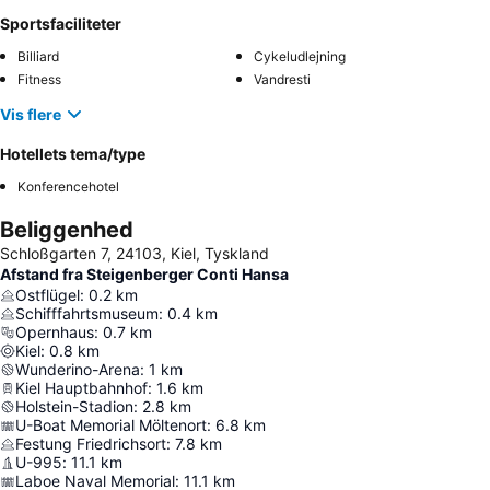
Sportsfaciliteter
Billiard
Cykeludlejning
Fitness
Vandresti
Vis flere
Hotellets tema/type
Konferencehotel
Beliggenhed
Schloßgarten 7, 24103, Kiel, Tyskland
Afstand fra Steigenberger Conti Hansa
Ostflügel
:
0.2
km
Schifffahrtsmuseum
:
0.4
km
Opernhaus
:
0.7
km
Kiel
:
0.8
km
Wunderino-Arena
:
1
km
Kiel Hauptbahnhof
:
1.6
km
Holstein-Stadion
:
2.8
km
U-Boat Memorial Möltenort
:
6.8
km
Festung Friedrichsort
:
7.8
km
U-995
:
11.1
km
Laboe Naval Memorial
:
11.1
km