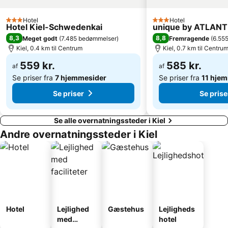
Hotel
Hotel
3 Stjerner
3 Stjerner
Hotel Kiel-Schwedenkai
unique by ATLANTI
8,3
8,8
Meget godt
(
7.485 bedømmelser
)
Fremragende
(
6.55
Kiel, 0.4 km til Centrum
Kiel, 0.7 km til Centru
559 kr.
585 kr.
af
af
Se priser fra
7 hjemmesider
Se priser fra
11 hje
Se priser
Se prise
Se alle overnatningssteder i Kiel
Andre overnatningssteder i Kiel
Hotel
Lejlighed
Gæstehus
Lejligheds
med
hotel