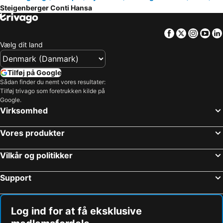
Steigenberger Conti Hansa
Facebook
Twitter
Insta
Yo
Vælg dit land
Tilføj på Google
Sådan finder du nemt vores resultater:
Tilføj trivago som foretrukken kilde på
Google.
Virksomhed
Vores produkter
Vilkår og politikker
Support
Log ind for at få eksklusive