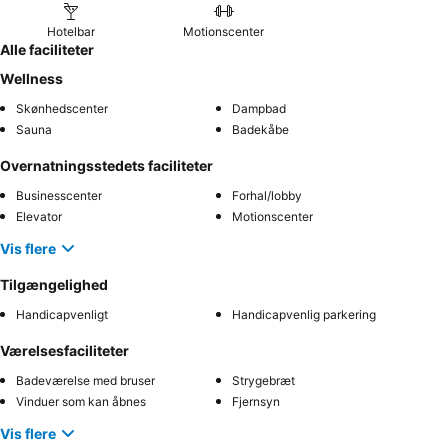
Hotelbar
Motionscenter
Alle faciliteter
Wellness
Skønhedscenter
Dampbad
Sauna
Badekåbe
Overnatningsstedets faciliteter
Businesscenter
Forhal/lobby
Elevator
Motionscenter
Vis flere
Tilgængelighed
Handicapvenligt
Handicapvenlig parkering
Værelsesfaciliteter
Badeværelse med bruser
Strygebræt
Vinduer som kan åbnes
Fjernsyn
Vis flere