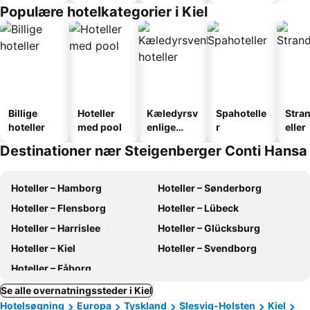
faciliteter
Populære hotelkategorier i Kiel
Billige
Hoteller
Kæledyrsv
Spahotelle
Stra
hoteller
med pool
enlige
r
eller
hoteller
Destinationer nær Steigenberger Conti Hansa
Hoteller – Hamborg
Hoteller – Sønderborg
Hoteller – Flensborg
Hoteller – Lübeck
Hoteller – Harrislee
Hoteller – Glücksburg
Hoteller – Kiel
Hoteller – Svendborg
Hoteller – Fåborg
Se alle overnatningssteder i Kiel
Hotelsøgning
Europa
Tyskland
Slesvig-Holsten
Kiel