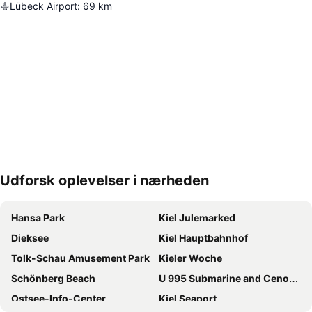
Lübeck Airport
:
69
km
Udforsk oplevelser i nærheden
Udvid kort
Hansa Park
Kiel Julemarked
Dieksee
Kiel Hauptbahnhof
Tolk-Schau Amusement Park
Kieler Woche
Schönberg Beach
U 995 Submarine and Cenotaph
Ostsee-Info-Center
Kiel Seaport