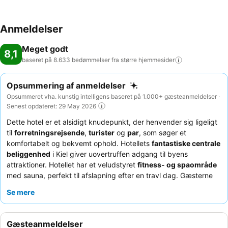
Anmeldelser
Meget godt
8,1
baseret på 8.633 bedømmelser fra større
hjemmesider
Opsummering af anmeldelser
Opsummeret vha. kunstig intelligens baseret på 1.000+ gæsteanmeldelser ·
Senest opdateret: 29 May 2026
Dette hotel er et alsidigt knudepunkt, der henvender sig ligeligt
til
forretningsrejsende
,
turister
og
par
, som søger et
komfortabelt og bekvemt ophold. Hotellets
fantastiske centrale
beliggenhed
i Kiel giver uovertruffen adgang til byens
attraktioner. Hotellet har et veludstyret
fitness- og spaområde
med sauna, perfekt til afslapning efter en travl dag. Gæsterne
roser konsekvent det professionelle og hjælpsomme personale,
Se mere
og den
lækre, varierede morgenmadsbuffet
får høje
karakterer. For en mere rolig oplevelse bør gæster bede om et
værelse med udsigt over parken.
Gæsteanmeldelser