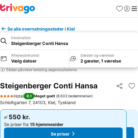
Favoritter
Log ind
Me
Se alle overnatningssteder i Kiel
Destination
Steigenberger Conti Hansa
Afrejse/ankomst
Gæster og værelser
Vælg datoer
2 gæster, 1 værelse
Sådan påvirker betaling søgeresultaterne
Steigenberger Conti Hansa
Del
Føj
Hotel
8,1
Meget godt
(
8.633 bedømmelser
)
4 Stjerner
Schloßgarten 7, 24103, Kiel, Tyskland
550 kr.
550 kr.
af
af
Se priser fra
15 hjemmesider
Se priser fra
15 hjemmesider
Se priser
Se priser