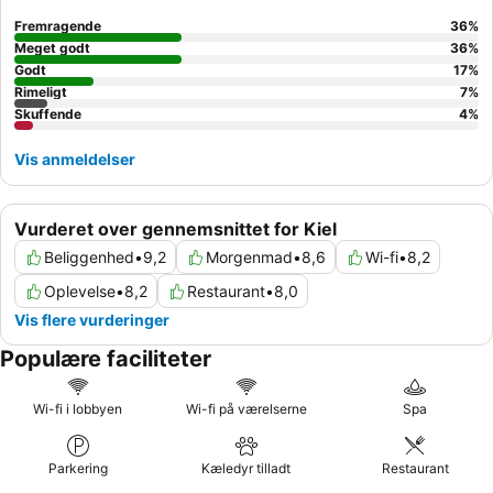
Fremragende
36
%
Meget godt
36
%
Godt
17
%
Rimeligt
7
%
Skuffende
4
%
Vis anmeldelser
Vurderet over gennemsnittet for Kiel
Beliggenhed
•
9,2
Morgenmad
•
8,6
Wi-fi
•
8,2
Oplevelse
•
8,2
Restaurant
•
8,0
Vis flere vurderinger
Populære faciliteter
Wi-fi i lobbyen
Wi-fi på værelserne
Spa
Parkering
Kæledyr tilladt
Restaurant