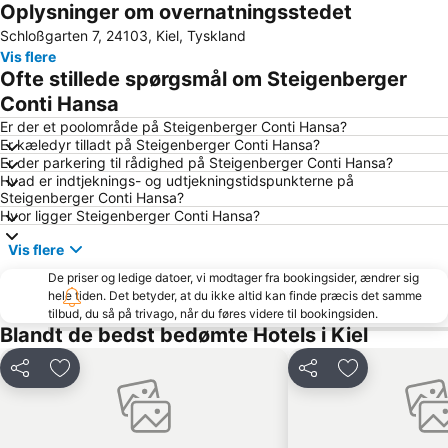
Oplysninger om overnatningsstedet
Sophienhof
Plöner Schloss
Schloßgarten 7, 24103, Kiel, Tyskland
Försterhaus
Lüneburg-Haus
Vis flere
Sluice System in Kiel-Holtenau
Lagune
Ofte stillede spørgsmål om Steigenberger
Golf-Club Aukrug
Halle400
Conti Hansa
Holstein-Stadion
La Perla
Er der et poolområde på Steigenberger Conti Hansa?
Er kæledyr tilladt på Steigenberger Conti Hansa?
Dorfschänke
Wikingermuseum Haithabu
Er der parkering til rådighed på Steigenberger Conti Hansa?
Hvad er indtjeknings- og udtjekningstidspunkterne på
Seeblick
Dänische Straße
Steigenberger Conti Hansa?
Golf Club Altenhof
Kellersee
Hvor ligger Steigenberger Conti Hansa?
Golfanlage an der Schlei
Kalkberghöhlen
Vis flere
Karl-May-Festival
Yachthafen Wackerballig
De priser og ledige datoer, vi modtager fra bookingsider, ændrer sig
hele tiden. Det betyder, at du ikke altid kan finde præcis det samme
L'Etoile
Abenteuer Dschungelland
tilbud, du så på trivago, når du føres videre til bookingsiden.
Irish Folk Open Air
Albatros Skydiving Center
Blandt de bedst bedømte Hotels i Kiel
Gut Hasselburg
Del
Føj til favoritter
Del
Føj til favorit