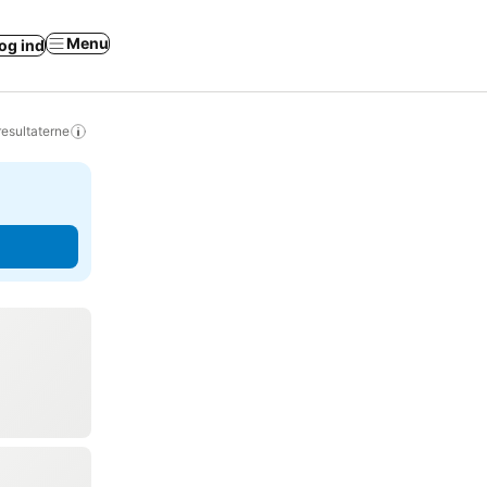
Menu
og ind
resultaterne