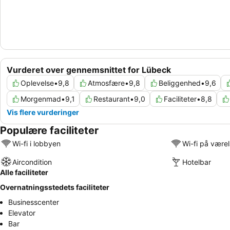
Vurderet over gennemsnittet for Lübeck
Oplevelse
•
9,8
Atmosfære
•
9,8
Beliggenhed
•
9,6
Morgenmad
•
9,1
Restaurant
•
9,0
Faciliteter
•
8,8
Vis flere vurderinger
Populære faciliteter
Wi-fi i lobbyen
Wi-fi på være
Aircondition
Hotelbar
Alle faciliteter
Overnatningsstedets faciliteter
Businesscenter
Elevator
Bar