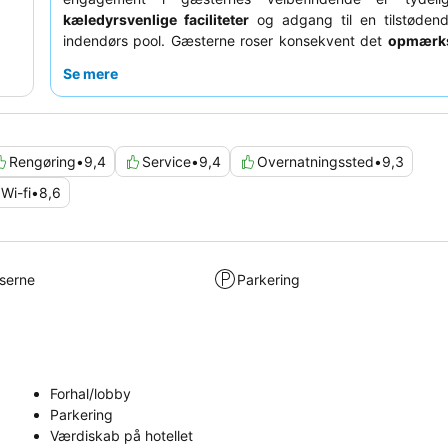
kæledyrsvenlige faciliteter
og adgang til en tilstødende
indendørs pool. Gæsterne roser konsekvent det
opmærk
venlige personale
og den rige, varierede morgenmadsb
Se mere
inkluderer muligheder for forskellige kostbehov. For e
afslappende oplevelse kan du overveje at anmode om 
mod haven for at sikre et fredeligt tilflugtssted.
Rengøring
•
9,4
Service
•
9,4
Overnatningssted
•
9,3
Wi-fi
•
8,6
lserne
Parkering
Forhal/lobby
Parkering
Værdiskab på hotellet