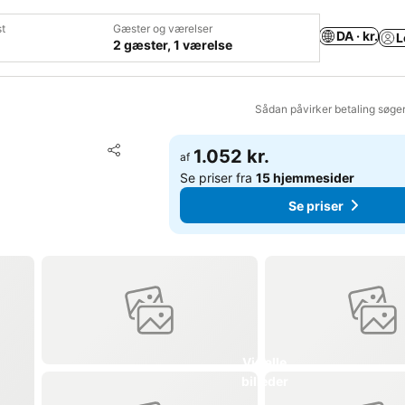
t
Gæster og værelser
DA · kr.
L
2 gæster, 1 værelse
Sådan påvirker betaling søge
Føj til favoritter
1.052 kr.
af
Del
Se priser fra
15 hjemmesider
Se priser