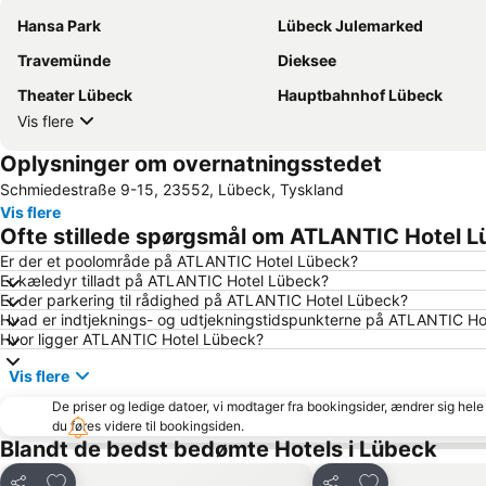
Hansa Park
Lübeck Julemarked
Travemünde
Dieksee
Theater Lübeck
Hauptbahnhof Lübeck
Vis flere
Oplysninger om overnatningsstedet
Schmiedestraße 9-15, 23552, Lübeck, Tyskland
Vis flere
Ofte stillede spørgsmål om ATLANTIC Hotel 
Er der et poolområde på ATLANTIC Hotel Lübeck?
Er kæledyr tilladt på ATLANTIC Hotel Lübeck?
Er der parkering til rådighed på ATLANTIC Hotel Lübeck?
Hvad er indtjeknings- og udtjekningstidspunkterne på ATLANTIC Ho
Hvor ligger ATLANTIC Hotel Lübeck?
Vis flere
De priser og ledige datoer, vi modtager fra bookingsider, ændrer sig hele 
du føres videre til bookingsiden.
Blandt de bedst bedømte Hotels i Lübeck
Føj til favoritter
Føj til favoritter