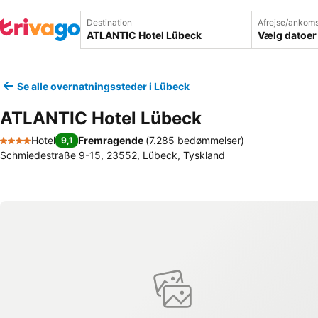
Destination
Afrejse/ankoms
Vælg datoer
Se alle overnatningssteder i Lübeck
ATLANTIC Hotel Lübeck
Hotel
Fremragende
(
7.285 bedømmelser
)
9,1
4 Stjerner
Schmiedestraße 9-15, 23552, Lübeck, Tyskland