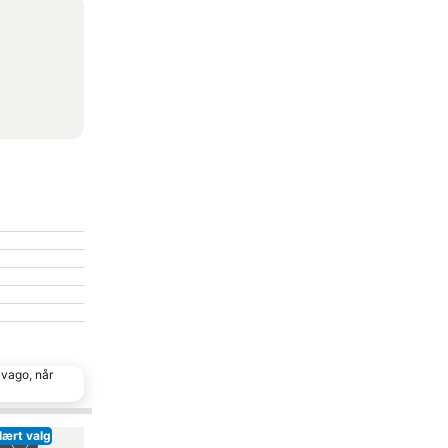
ivago, når
lært valg
Føj til favoritter
Føj til favoritter