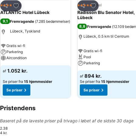
Føj til favoritter
Føj til favoritter
Hotel
Hotel
4 Stjerner
5 Stjerner
Del
Del
ATLANTIC Hotel Lübeck
Radisson Blu Senator Hotel,
Lübeck
9,1
Fremragende
(
7.285 bedømmelser
)
8,8
Fremragende
(
12.109 bedø
Lübeck, Tyskland
Lübeck, 0.5 km til Centrum
Gratis wi-fi
Gratis wi-fi
Parkering
Pool
Aircondition
Parkering
1.052 kr.
af
894 kr.
af
Se priser fra
15 hjemmesider
Se priser fra
15 hjemmesider
Se priser
Se priser
Pristendens
Baseret på de laveste priser på trivago i løbet af de sidste 30 dage
2.38
4 kr.