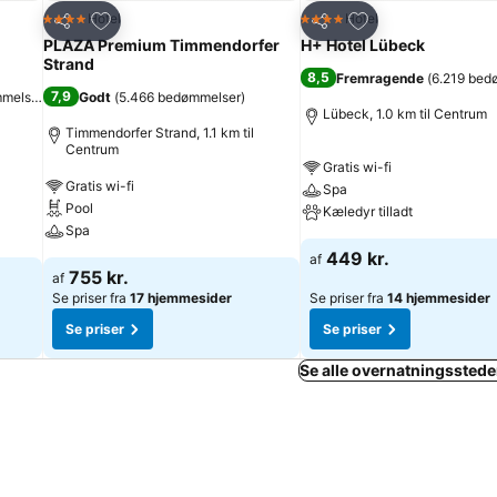
Føj til favoritter
Føj til favoritter
Hotel
Hotel
4 Stjerner
4 Stjerner
Del
Del
PLAZA Premium Timmendorfer
H+ Hotel Lübeck
Strand
8,5
Fremragende
(
6.219 bed
7,9
mmelser
)
Godt
(
5.466 bedømmelser
)
Lübeck, 1.0 km til Centrum
Timmendorfer Strand, 1.1 km til
Centrum
Gratis wi-fi
Gratis wi-fi
Spa
Pool
Kæledyr tilladt
Spa
449 kr.
af
755 kr.
af
Se priser fra
17 hjemmesider
Se priser fra
14 hjemmesider
Se priser
Se priser
Se alle overnatningsstede