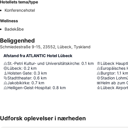
Hotellets tema/type
Konferencehotel
Wellness
Badekåbe
Beliggenhed
Schmiedestraße 9-15, 23552, Lübeck, Tyskland
Afstand fra ATLANTIC Hotel Lübeck
St.-Petri Kultur- und Universitätskirche
:
0.1
km
Lübeck Haupt
Lübeck
:
0.2
km
Europäisches
Holsten Gate
:
0.3
km
Burgtor
:
1.1
k
Stadttheater
:
0.6
km
Stadion Lohmü
Jakobikirke
:
0.7
km
Helm ab zum 
Heiligen-Geist-Hospital
:
0.8
km
Lübeck Airpor
Udforsk oplevelser i nærheden