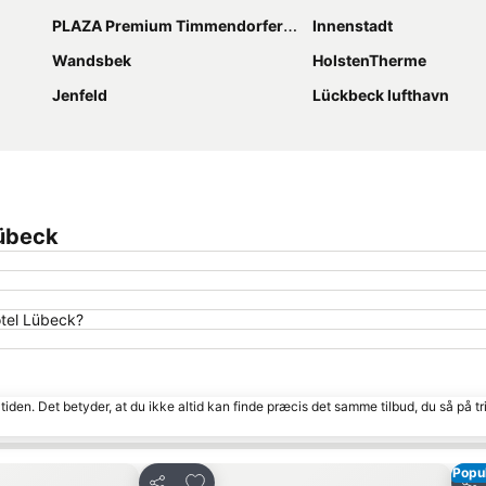
PLAZA Premium Timmendorfer Strand
Innenstadt
Wandsbek
HolstenTherme
Jenfeld
Lückbeck lufthavn
Lübeck
tel Lübeck?
tiden. Det betyder, at du ikke altid kan finde præcis det samme tilbud, du så på tr
Popu
Føj til favoritter