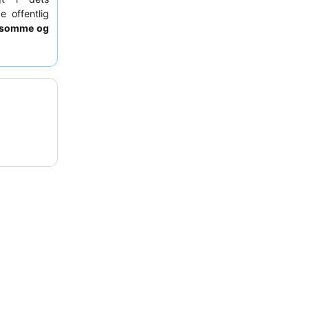
 offentlig
somme og
uffet, som
n virkelig
et værelse