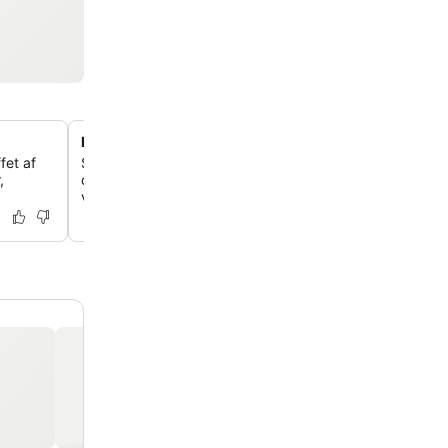
Pudemenu for personlig komfort
et af
Sørg for en god nattesøvn ved at vælge mellem et udva
,
der supplerer det førsteklasses sengetøj og topmadrass
værelse.