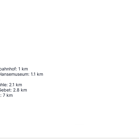
bahnhof
:
1
km
 Hansemuseum
:
1.1
km
m
hle
:
2.1
km
Gebet
:
2.8
km
t
:
7
km
Udvid kort