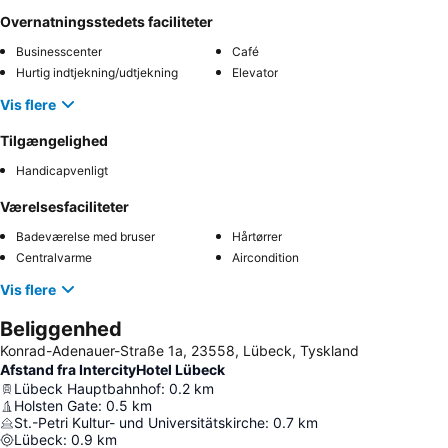
Overnatningsstedets faciliteter
Businesscenter
Café
Hurtig indtjekning/udtjekning
Elevator
Vis flere
Tilgængelighed
Handicapvenligt
Værelsesfaciliteter
Badeværelse med bruser
Hårtørrer
Centralvarme
Aircondition
Vis flere
Beliggenhed
Konrad-Adenauer-Straße 1a, 23558, Lübeck, Tyskland
Afstand fra IntercityHotel Lübeck
Lübeck Hauptbahnhof
:
0.2
km
Holsten Gate
:
0.5
km
St.-Petri Kultur- und Universitätskirche
:
0.7
km
Lübeck
:
0.9
km