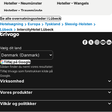
Hoteller – Neumünster
Hoteller – Wangels
Hoteller – Travemünde
Se alle overnatningssteder i Lübeck
Hotelsøgning
Europa
Tyskland
Slesvig-Holsten
Lübeck
IntercityHotel Lübeck
Facebook
Twitter
Insta
Yo
Vælg dit land
Tilføj på Google
Sådan finder du nemt vores resultater:
Tilføj trivago som foretrukken kilde på
Google.
Virksomhed
Vores produkter
Vilkår og politikker