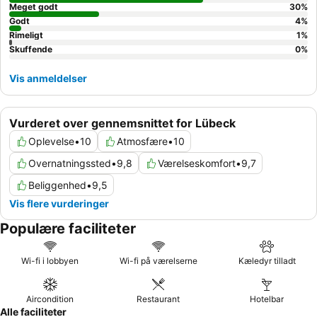
lydisolerede.
Meget godt
30
%
Godt
4
%
Rimeligt
1
%
Skuffende
0
%
Vis anmeldelser
Vurderet over gennemsnittet for Lübeck
Oplevelse
•
10
Atmosfære
•
10
Overnatningssted
•
9,8
Værelseskomfort
•
9,7
Beliggenhed
•
9,5
Vis flere vurderinger
Populære faciliteter
Wi-fi i lobbyen
Wi-fi på værelserne
Kæledyr tilladt
Aircondition
Restaurant
Hotelbar
Alle faciliteter