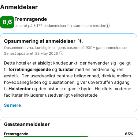
Anmeldelser
Fremragende
8,6
baseret på 3.177 bedømmelser fra større
hjemmesider
Opsummering af anmeldelser
Opsummeret vha. kunstig intelligens baseret på 900+ gæsteanmeldelser ·
Senest opdateret: 29 May 2026
Dette hotel er et alsidigt knudepunkt, der henvender sig ligeligt
til
forretningsrejsende
og
turister
med en moderne og ren
æstetik. Den usædvanligt centrale beliggenhed, direkte mellem
hovedbanegården og busstationen, giver uovertruffen adgang
til
Holstentor
og den historiske gamle bydel. Hotellets moderne
faciliteter inkluderer usædvanligt velindrettede
handicapvenlige værelser
, og især de gennemtænkte
Se mere
badeværelser til kørestolsbrugere roses. Gæsterne roser
konsekvent personalets enestående venlighed og
morgenmadsbuffetens variation og kvalitet, der byder på et
Gæsteanmeldelser
bredt udvalg af varme og kolde retter. For et mere roligt ophold
bør du vælge et værelse mod haven, da værelserne er godt
Fremragende
65
%