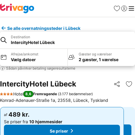
Favoritter
Log ind
Me
Se alle overnatningssteder i Lübeck
Destination
IntercityHotel Lübeck
Afrejse/ankomst
Gæster og værelser
Vælg datoer
2 gæster, 1 værelse
Sådan påvirker betaling søgeresultaterne
IntercityHotel Lübeck
Del
Føj
Hotel
8,6
Fremragende
(
3.177 bedømmelser
)
4 Stjerner
Konrad-Adenauer-Straße 1a, 23558, Lübeck, Tyskland
489 kr.
489 kr.
af
af
Se priser fra
10 hjemmesider
Se priser fra
10 hjemmesider
Se priser
Se priser