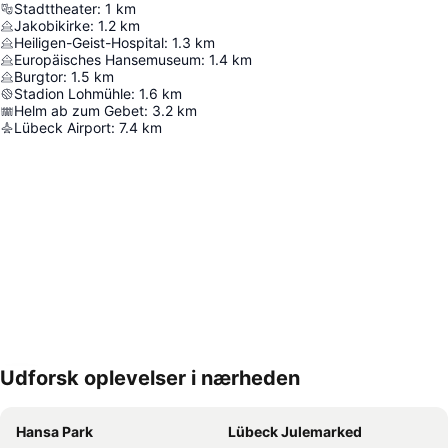
Stadttheater
:
1
km
Jakobikirke
:
1.2
km
Heiligen-Geist-Hospital
:
1.3
km
Europäisches Hansemuseum
:
1.4
km
Burgtor
:
1.5
km
Stadion Lohmühle
:
1.6
km
Helm ab zum Gebet
:
3.2
km
Lübeck Airport
:
7.4
km
Udforsk oplevelser i nærheden
Udvid kort
Hansa Park
Lübeck Julemarked