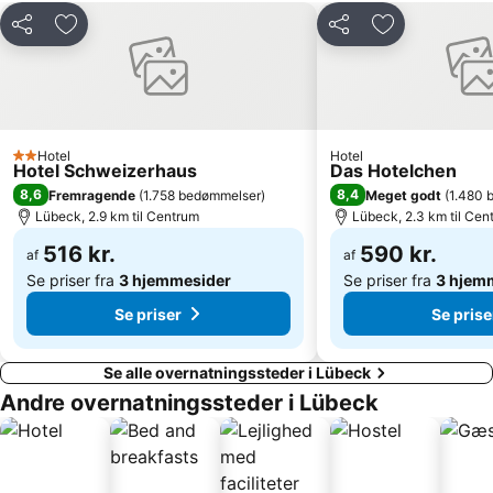
Gut Kaden Golf und Landclub
Musik- und Kongreßhalle Lübeck
Del
Føj til favoritter
Del
Føj til favorit
Remise
St Lorenz Nord
Maritim Golfpark Ostsee
Country- und Westerntage
Seeblick
Schloß Ahrensburg
Hotel
Hotel
Ostseebad Boltenhagen Strandklinik
Norderstedt Mitte Metro Station
2 Stjerner
Hotel Schweizerhaus
Das Hotelchen
Timmendorf - Poel
NDR 2 Silvester on the Beach
8,6
8,4
Fremragende
(
1.758 bedømmelser
)
Meget godt
(
1.480 
Lübeck, 2.9 km til Centrum
Lübeck, 2.3 km til Cen
Karl-May-Festival
Kalkberghöhlen
516 kr.
590 kr.
Kellersee
Duvenstedt
af
af
Se priser fra
3 hjemmesider
Se priser fra
3 hjem
Se priser
Se prise
Se alle overnatningssteder i Lübeck
Andre overnatningssteder i Lübeck