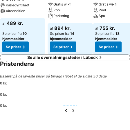
Overnatningsstedet tilbyder familie- og ikkerygerværelser.
Gratis wi-fi
Gratis wi-fi
Kæledyr tilladt
Forplejning: Der er forskellige gastronomiske faciliteter, såsom en
Pool
Pool
Aircondition
restaurant, en café og en bar. En kontinental morgenbuffet vil få
Parkering
Spa
gæsterne hurtigt ud af sengen. Der kan vælges imellem
489 kr.
af
alkoholholdige drikkevarer. Kreditkort: Følgende kreditkort
894 kr.
755 kr.
af
af
accepteres: Visa og MasterCard.
Se priser fra
10
Se priser fra
14
Se priser fra
18
hjemmesider
hjemmesider
hjemmesider
Se priser
Se priser
Se priser
Se alle overnatningssteder i Lübeck
Pristendens
Baseret på de laveste priser på trivago i løbet af de sidste 30 dage
0 kr.
0 kr.
0 kr.