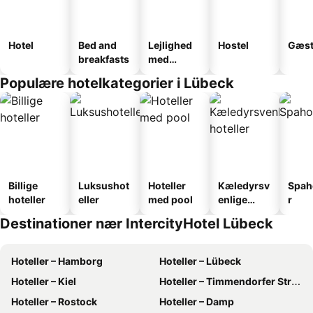
Hotel
Bed and
Lejlighed
Hostel
Gæst
breakfasts
med
faciliteter
Populære hotelkategorier i Lübeck
Billige
Luksushot
Hoteller
Kæledyrsv
Spah
hoteller
eller
med pool
enlige
r
hoteller
Destinationer nær IntercityHotel Lübeck
Hoteller – Hamborg
Hoteller – Lübeck
Hoteller – Kiel
Hoteller – Timmendorfer Strand
Hoteller – Rostock
Hoteller – Damp