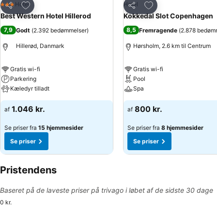
Føj til favoritter
Føj til favoritter
Hotel
Hotel
3 Stjerner
Del
Del
Best Western Hotel Hillerod
Kokkedal Slot Copenhagen
7,9
8,5
Godt
(
2.392 bedømmelser
)
Fremragende
(
2.878 bedøm
Hillerød, Danmark
Hørsholm, 2.6 km til Centrum
Gratis wi-fi
Gratis wi-fi
Parkering
Pool
Kæledyr tilladt
Spa
1.046 kr.
800 kr.
af
af
Se priser fra
15 hjemmesider
Se priser fra
8 hjemmesider
Se priser
Se priser
Pristendens
Baseret på de laveste priser på trivago i løbet af de sidste 30 dage
0 kr.