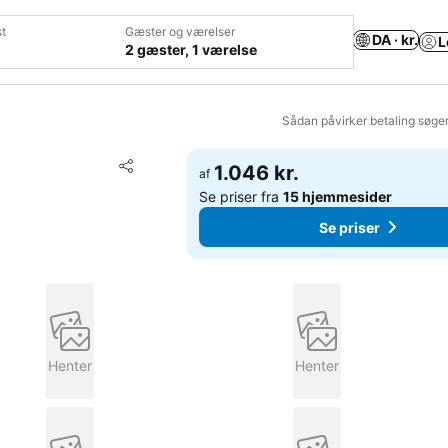
t
Gæster og værelser
DA · kr.
L
2 gæster, 1 værelse
Sådan påvirker betaling søge
Føj til favoritter
1.046 kr.
af
Del
Se priser fra
15 hjemmesider
Se priser
Henter
Henter