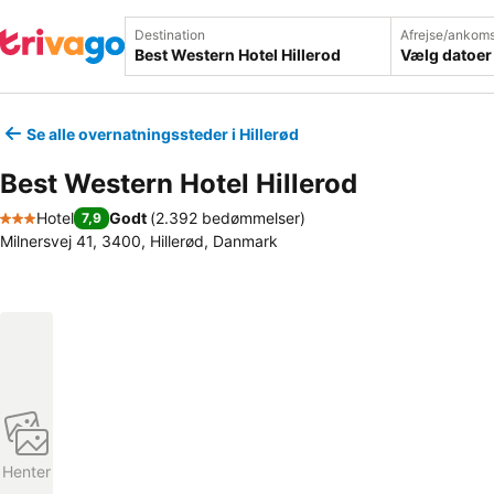
Destination
Afrejse/ankoms
Vælg datoer
Se alle overnatningssteder i Hillerød
Best Western Hotel Hillerod
Hotel
Godt
(
2.392 bedømmelser
)
7,9
3 Stjerner
Milnersvej 41, 3400, Hillerød, Danmark
Henter