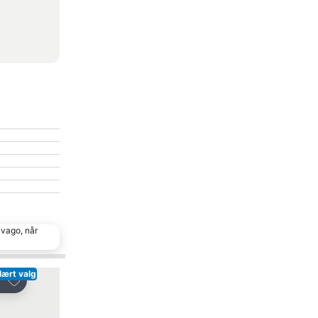
ivago, når
lært valg
Populært valg
Føj til favoritter
Føj til favoritter
Del