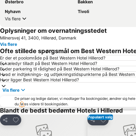
Østerbro
Bakken
Nyhavn
Tivoli
Vis flere
Oplysninger om overnatningsstedet
Milnersvej 41, 3400, Hillerød, Danmark
Vis flere
Ofte stillede spørgsmål om Best Western Hotel
Er der et poolområde på Best Western Hotel Hillerod?
Er kæledyr tilladt på Best Western Hotel Hillerod?
Er der parkering til rådighed på Best Western Hotel Hillerod?
Hvad er indtjeknings- og udtjekningstidspunkterne på Best Western 
Hvor ligger Best Western Hotel Hillerod?
Vis flere
De priser og ledige datoer, vi modtager fra bookingsider, ændrer sig hele 
du føres videre til bookingsiden.
Blandt de bedst bedømte Hotels i Hillerød
Populært valg
Føj til favoritter
Føj til favoritter
Del
Del