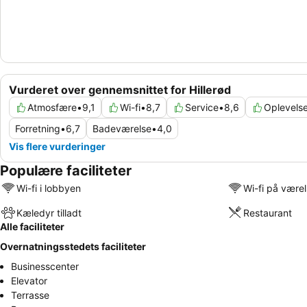
Vurderet over gennemsnittet for Hillerød
Atmosfære
•
9,1
Wi-fi
•
8,7
Service
•
8,6
Oplevels
Forretning
•
6,7
Badeværelse
•
4,0
Vis flere vurderinger
Populære faciliteter
Wi-fi i lobbyen
Wi-fi på være
Kæledyr tilladt
Restaurant
Alle faciliteter
Overnatningsstedets faciliteter
Businesscenter
Elevator
Terrasse