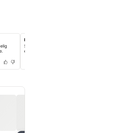
Hyggelig have og udendørs terrasse
elig
Slap af i grønne omgivelser på terrassen eller i den rolig
e.
et fredfyldt sted, hvor du kan koble helt af.