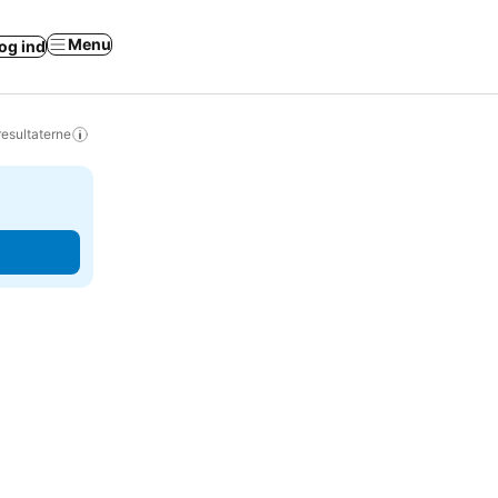
Menu
og ind
resultaterne