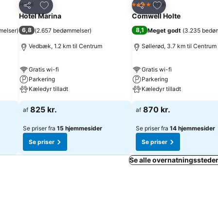
Føj til favoritter
Føj til favoritter
Hotel
Hotel
4 Stjerner
Del
Del
Hotel Marina
Comwell Holte
6,8
8,1
melser
)
(
2.657 bedømmelser
)
Meget godt
(
3.235 bedø
Vedbæk, 1.2 km til Centrum
Søllerød, 3.7 km til Centrum
Gratis wi-fi
Gratis wi-fi
Parkering
Parkering
Kæledyr tilladt
Kæledyr tilladt
825 kr.
870 kr.
af
af
Se priser fra
15 hjemmesider
Se priser fra
14 hjemmesider
Se priser
Se priser
Se alle overnatningssteder 