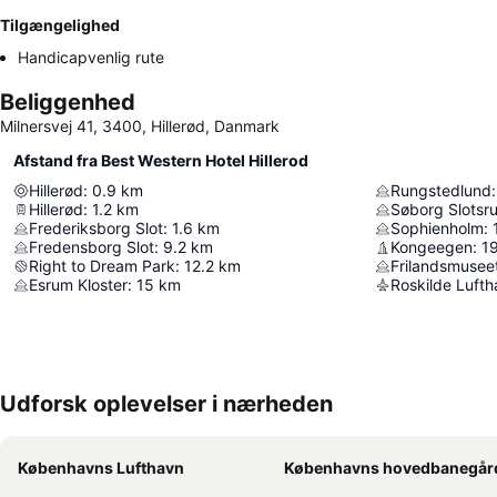
Tilgængelighed
Handicapvenlig rute
Beliggenhed
Milnersvej 41, 3400, Hillerød, Danmark
Afstand fra Best Western Hotel Hillerod
Hillerød
:
0.9
km
Rungstedlund
:
Hillerød
:
1.2
km
Søborg Slotsru
Frederiksborg Slot
:
1.6
km
Sophienholm
:
Fredensborg Slot
:
9.2
km
Kongeegen
:
19
Right to Dream Park
:
12.2
km
Frilandsmusee
Esrum Kloster
:
15
km
Roskilde Luft
Udforsk oplevelser i nærheden
Københavns Lufthavn
Københavns hovedbanegår