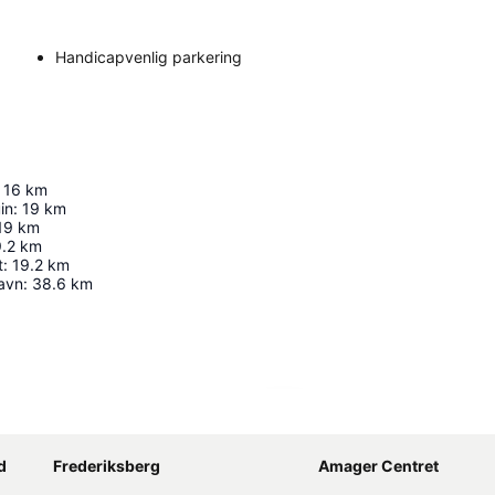
Handicapvenlig parkering
16
km
in
:
19
km
19
km
.2
km
t
:
19.2
km
havn
:
38.6
km
Udvid kort
d
Frederiksberg
Amager Centret