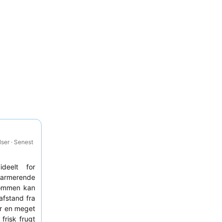
ser · Senest
deelt for
charmerende
dommen kan
åafstand fra
er en meget
risk frugt