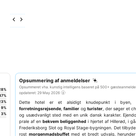
Opsummering af anmeldelser
Opsummeret vha. kunstig intelligens baseret på 500+ gæsteanmeldel
28
%
opdateret: 29 May 2026
37
%
23
%
Dette hotel er et alsidigt knudepunkt i byen, i
9
%
forretningsrejsende
,
familier
og
turister
, der søger et 
3
%
og usædvanligt sted med en unik dansk karakter. Ejen
prale af en
bekvem beliggenhed
i hjertet af Hillerød, i g
Frederiksborg Slot og Royal Stage-bygningen. Det tilbyd
rost
morgenmadsbuffet
med et bredt udvalg, herunder f