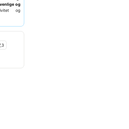
venlige og
vitet og
ld kan du
 adgang til
7,3