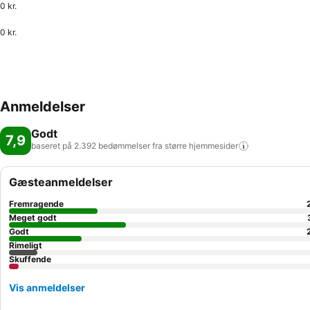
0 kr.
0 kr.
Anmeldelser
Godt
7,9
baseret på 2.392 bedømmelser fra større
hjemmesider
Gæsteanmeldelser
Fremragende
Meget godt
Godt
Rimeligt
Skuffende
Vis anmeldelser