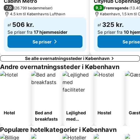
Cabinn Metro
CityHub Copenha
7,0
9,3
(
26.799 bedømmelser
)
Fremragende
(
13.4
Hundige
Home of Carlsberg
4.5 km til Københavns Lufthavn
København, 1.5 km til
Fredensborg slot
Copenhagen Port
506 kr.
325 kr.
af
af
Se priser fra
17 hjemmesider
Se priser fra
10 hje
Se priser
Se prise
Se alle overnatningssteder i København
Andre overnatningssteder i København
Hotel
Bed and
Lejlighed
Hostel
Gæst
breakfasts
med
faciliteter
Populære hotelkategorier i København