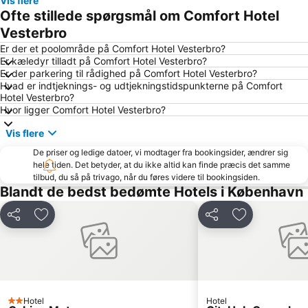
Vis flere
Rådhuspladsen
Fisketorvet
Ofte stillede spørgsmål om Comfort Hotel
Bella Center
Kongens Nytorv
Vesterbro
Marienlyst
Operaen
Er der et poolområde på Comfort Hotel Vesterbro?
Er kæledyr tilladt på Comfort Hotel Vesterbro?
Christianshavn
Roskilde Festival
Er der parkering til rådighed på Comfort Hotel Vesterbro?
Hvad er indtjeknings- og udtjekningstidspunkterne på Comfort
Nørreport station
Malmö Centralstation
Hotel Vesterbro?
Indre By
Hornbæk Vest
Hvor ligger Comfort Hotel Vesterbro?
Royal Copenhagen
Islands Brygge
Vis flere
København Zoo
Dyrehaven
De priser og ledige datoer, vi modtager fra bookingsider, ændrer sig
hele tiden. Det betyder, at du ikke altid kan finde præcis det samme
Strøget
Snekkersten
tilbud, du så på trivago, når du føres videre til bookingsiden.
Christiania
Christiansborg Palace
Blandt de bedst bedømte Hotels i København
Frederiksberg Centret
Rødovre Centrum
Del
Føj til favoritter
Del
Føj til favorit
Helsingør Havn
Malmö Arena
Lilla Torg
Brøndby Stadion
Amalienborg Slot
Rungsted Havn
Ballerup Centret
Langelinie
Hotel
Hotel
2 Stjerner
Kastellet
Københavns Bymuseum