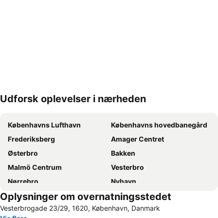
Udforsk oplevelser i nærheden
Udvid kort
Københavns Lufthavn
Københavns hovedbanegård
Frederiksberg
Amager Centret
Østerbro
Bakken
Malmö Centrum
Vesterbro
Nørrebro
Nyhavn
Oplysninger om overnatningsstedet
Tivoli
Valbyparken
Vesterbrogade 23/29, 1620, København, Danmark
Ørestad
Parken Stadium