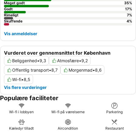
Meget godt
35
%
Godt
17
%
Rimeligt
7
%
Skuffende
4
%
Vis anmeldelser
Vurderet over gennemsnittet for København
Beliggenhed
•
9,3
Atmosfære
•
9,2
Offentlig transport
•
8,7
Morgenmad
•
8,6
Wi-fi
•
8,5
Vis flere vurderinger
Populære faciliteter
Wi-fi i lobbyen
Wi-fi på værelserne
Parkering
Kæledyr tilladt
Aircondition
Restaurant