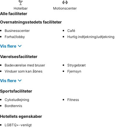
Hotelbar
Motionscenter
Alle faciliteter
Overnatningsstedets faciliteter
Businesscenter
Café
Forhal/lobby
Hurtig indtjekning/udtjekning
Vis flere
Værelsesfaciliteter
Badeværelse med bruser
Strygebræt
Vinduer som kan åbnes
Fjernsyn
Vis flere
Sportsfaciliteter
Cykeludlejning
Fitness
Bordtennis
Hotellets egenskaber
LGBTQ+-venligt