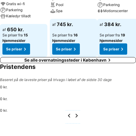
Gratis wi-fi
Pool
Parkering
Parkering
Spa
Motionscenter
Kæledyr tilladt
Se priser
Se priser
745 kr.
384 kr.
af
af
Se priser
650 kr.
af
Se priser fra
15
Se priser fra
16
Se priser fra
19
hjemmesider
hjemmesider
hjemmesider
Se priser
Se priser
Se priser
Se alle overnatningssteder i København
Pristendens
Baseret på de laveste priser på trivago i løbet af de sidste 30 dage
0 kr.
0 kr.
0 kr.