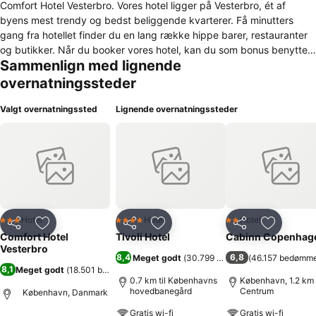
Comfort Hotel Vesterbro. Vores hotel ligger på Vesterbro, ét af
byens mest trendy og bedst beliggende kvarterer. Få minutters
gang fra hotellet finder du en lang række hippe barer, restauranter
og butikker. Når du booker vores hotel, kan du som bonus benytte
Sammenlign med lignende
vores trådløse internet uden ekstra omkostninger, og vi inkluderer
også økologisk kaffe i prisen. Københavns mest trendy bydel
overnatningssteder
Comfort Hotel Vesterbro ligger på Vesterbrogade i Københavns mest
trendy bydel, Vesterbro. Nedslidte 60’er-boliger prægede tidligere
Valgt overnatningssted
Lignende overnatningssteder
bybilledet, men bydelen er nu blevet en skøn oase. Vesterbrogade
er en af hovedstadens mest livlige gader med restauranter, barer og
små torve, og er du til shopping i København, skal du helt sikkert
forbi Vesterbro.
Hotel
Hotel
Hotel
3 Stjerner
4 Stjerner
2 Stjerner
Del
Føj til favoritter
Del
Føj til favoritter
Del
Føj til fa
Comfort Hotel
Tivoli Hotel
Cabinn Copenhag
Vesterbro
8,4
6,8
Meget godt
(
30.799 bedømmelser
(
46.157 bedømme
)
8,1
Meget godt
(
18.501 bedømmelser
)
0.7 km til Københavns
København, 1.2 km t
hovedbanegård
Centrum
København, Danmark
Gratis wi-fi
Gratis wi-fi