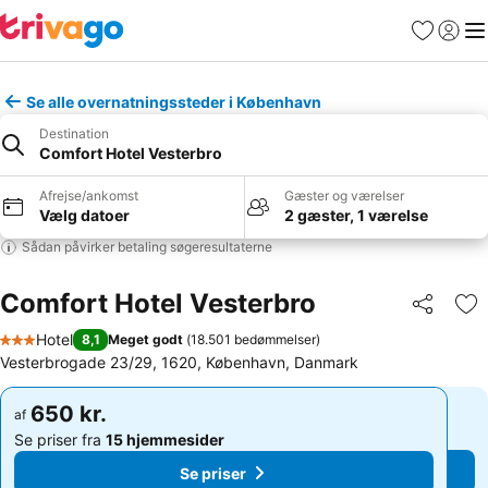
Favoritter
Log ind
Me
Se alle overnatningssteder i København
Destination
Comfort Hotel Vesterbro
Afrejse/ankomst
Gæster og værelser
Vælg datoer
2 gæster, 1 værelse
Sådan påvirker betaling søgeresultaterne
Comfort Hotel Vesterbro
Del
Føj
Hotel
8,1
Meget godt
(
18.501 bedømmelser
)
3 Stjerner
Vesterbrogade 23/29, 1620, København, Danmark
650 kr.
650 kr.
af
af
Se priser fra
15 hjemmesider
Se priser fra
15 hjemmesider
Se priser
Se priser