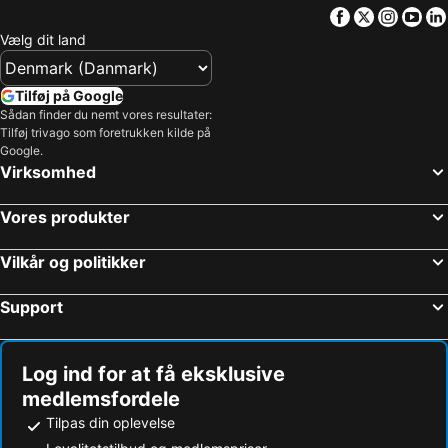
Facebook
Twitter
Insta
Yo
Vælg dit land
Tilføj på Google
Sådan finder du nemt vores resultater:
Tilføj trivago som foretrukken kilde på
Google.
Virksomhed
Vores produkter
Vilkår og politikker
Support
Log ind for at få eksklusive
medlemsfordele
Tilpas din oplevelse