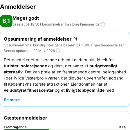
Anmeldelser
Meget godt
8,1
baseret på 18.501 bedømmelser fra større
hjemmesider
Opsummering af anmeldelser
Opsummeret vha. kunstig intelligens baseret på 1.000+ gæsteanmeldelser ·
Senest opdateret: 29 May 2026
Dette hotel er et pulserende urbant knudepunkt, ideelt for
turister
,
solorejsende
og dem, der søger et
budgetvenligt
alternativ
. Det kan prale af en fremragende central beliggenhed
i det livlige Vesterbro-kvarter, der tilbyder uovertruffen adgang
til Københavns største attraktioner. Ejendommen har et
veludstyret fitnesscenter
og et
livligt lobbyområde
med
komfortable siddepladser, perfekt til afslapning eller socialt
Se mere
samvær. Gæster roser konsekvent personalets enestående
venlighed og hjælpsomhed, og morgenmadsbuffeten beskrives
ofte som fremragende med et bredt og varieret udvalg. For et
Gæsteanmeldelser
mere roligt ophold kan du overveje at anmode om et værelse
mod haven.
Fremragende
37
%