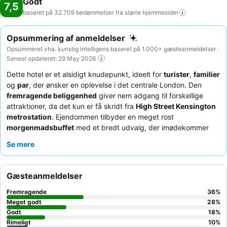
Godt
7,5
baseret på 32.709 bedømmelser fra større
hjemmesider
Opsummering af anmeldelser
Opsummeret vha. kunstig intelligens baseret på 1.000+ gæsteanmeldelser ·
Senest opdateret: 29 May 2026
Dette hotel er et alsidigt knudepunkt, ideelt for
turister
,
familier
og
par
, der ønsker en oplevelse i det centrale London. Den
fremragende beliggenhed
giver nem adgang til forskellige
attraktioner, da det kun er få skridt fra
High Street Kensington
metrostation
. Ejendommen tilbyder en meget rost
morgenmadsbuffet
med et bredt udvalg, der imødekommer
forskellige smagspræferencer. Gæsterne roser konsekvent det
Se mere
imødekommende og hjælpsomme personale
, som er
dedikeret til at sikre et behageligt ophold. For dem, der søger en
mere rolig oplevelse, anbefales det at anmode om et værelse
Gæsteanmeldelser
med udsigt til haven.
Fremragende
36
%
Meget godt
28
%
Godt
18
%
Rimeligt
10
%