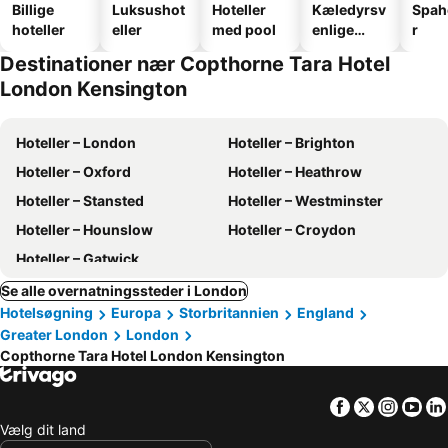
Billige
Luksushot
Hoteller
Kæledyrsv
Spah
hoteller
eller
med pool
enlige
r
hoteller
Destinationer nær Copthorne Tara Hotel
London Kensington
Hoteller – London
Hoteller – Brighton
Hoteller – Oxford
Hoteller – Heathrow
Hoteller – Stansted
Hoteller – Westminster
Hoteller – Hounslow
Hoteller – Croydon
Hoteller – Gatwick
Se alle overnatningssteder i London
Hotelsøgning
Europa
Storbritannien
England
Greater London
London
Copthorne Tara Hotel London Kensington
Facebook
Twitter
Insta
Yo
Vælg dit land