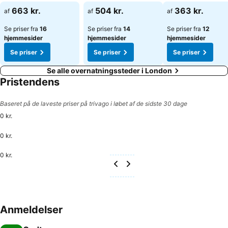
Se priser
Se priser
Se priser
663 kr.
504 kr.
363 kr.
af
af
af
Se priser fra
16
Se priser fra
14
Se priser fra
12
hjemmesider
hjemmesider
hjemmesider
Se priser
Se priser
Se priser
Se alle overnatningssteder i London
Pristendens
Baseret på de laveste priser på trivago i løbet af de sidste 30 dage
0 kr.
0 kr.
0 kr.
Anmeldelser