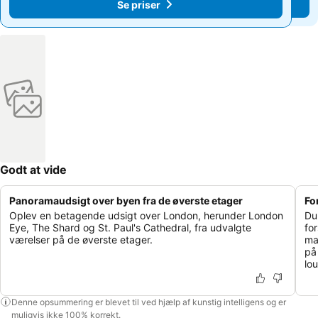
Se priser
Se priser
Godt at vide
Panoramaudsigt over byen fra de øverste etager
Fo
Oplev en betagende udsigt over London, herunder London
Du
Eye, The Shard og St. Paul's Cathedral, fra udvalgte
fo
værelser på de øverste etager.
ma
på
lo
Denne opsummering er blevet til ved hjælp af kunstig intelligens og er
muligvis ikke 100% korrekt.