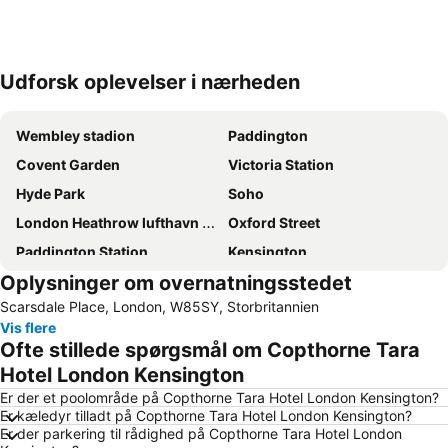
Udforsk oplevelser i nærheden
Udvid kort
Wembley stadion
Paddington
Covent Garden
Victoria Station
Hyde Park
Soho
London Heathrow lufthavn (LHR)
Oxford Street
Paddington Station
Kensington
Oplysninger om overnatningsstedet
London Gatwick Airport
Liverpool Street Station
Scarsdale Place, London, W85SY, Storbritannien
Piccadilly Circus
Camden Town
Vis flere
Emirates Stadium
Bloomsbury
Ofte stillede spørgsmål om Copthorne Tara
Notting Hill
Big Ben
Hotel London Kensington
Bayswater
Tottenham Hotspur Stadium
Er der et poolområde på Copthorne Tara Hotel London Kensington?
Er kæledyr tilladt på Copthorne Tara Hotel London Kensington?
Kings Cross
Tottenham
Er der parkering til rådighed på Copthorne Tara Hotel London