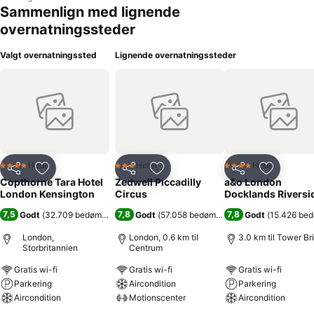
Sammenlign med lignende
overnatningssteder
Valgt overnatningssted
Lignende overnatningssteder
Hotel
Hotel
Hotel
4 Stjerner
3 Stjerner
4 Stjerner
Del
Føj til favoritter
Del
Føj til favoritter
Del
Føj til fa
Copthorne Tara Hotel
Zedwell Piccadilly
a&o London
London Kensington
Circus
Docklands Riversi
7,5
7,8
7,8
Godt
(
32.709 bedømmelser
)
Godt
(
57.058 bedømmelser
)
Godt
(
15.426 be
London,
London, 0.6 km til
3.0 km til Tower Br
Storbritannien
Centrum
Gratis wi-fi
Gratis wi-fi
Gratis wi-fi
Parkering
Aircondition
Parkering
Aircondition
Motionscenter
Aircondition