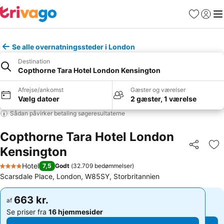
Favoritter
Log ind
Me
Se alle overnatningssteder i London
Destination
Copthorne Tara Hotel London Kensington
Afrejse/ankomst
Gæster og værelser
Vælg datoer
2 gæster, 1 værelse
Sådan påvirker betaling søgeresultaterne
Copthorne Tara Hotel London
Kensington
Del
Føj
Hotel
7,5
Godt
(
32.709 bedømmelser
)
4 Stjerner
Scarsdale Place, London, W85SY, Storbritannien
663 kr.
663 kr.
af
af
Se priser fra
16 hjemmesider
Se priser fra
16 hjemmesider