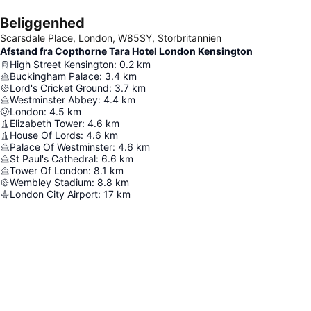
Beliggenhed
Scarsdale Place, London, W85SY, Storbritannien
Afstand fra Copthorne Tara Hotel London Kensington
High Street Kensington
:
0.2
km
Buckingham Palace
:
3.4
km
Lord's Cricket Ground
:
3.7
km
Westminster Abbey
:
4.4
km
London
:
4.5
km
Elizabeth Tower
:
4.6
km
House Of Lords
:
4.6
km
Palace Of Westminster
:
4.6
km
St Paul's Cathedral
:
6.6
km
Tower Of London
:
8.1
km
Wembley Stadium
:
8.8
km
London City Airport
:
17
km