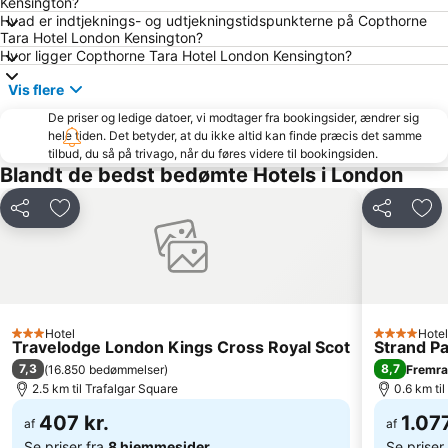
Kensington?
Mayfair
Earls Court
Hvad er indtjeknings- og udtjekningstidspunkterne på Copthorne
London Bridge
Wembley
Tara Hotel London Kensington?
Hvor ligger Copthorne Tara Hotel London Kensington?
King's Cross Station
Shoreditch
Vis flere
Marylebone
Waterloo Station
De priser og ledige datoer, vi modtager fra bookingsider, ændrer sig
South Kensington
The O2 Arena
hele tiden. Det betyder, at du ikke altid kan finde præcis det samme
Islington
Victoria
tilbud, du så på trivago, når du føres videre til bookingsiden.
Blandt de bedst bedømte Hotels i London
Tower Bridge
Russell Square
St Giles
Stratford Station
Del
Føj til favoritter
Del
Føj 
Picadilly Circus Station
Leicester Square
Covent Garden
Westminster
The City
Euston Station
The London Eye
Buckingham Palace
Hotel
Hotel
3 Stjerner
4 Stjerner
Travelodge London Kings Cross Royal Scot
Strand P
Trafalgar Square
ExCeL
7,3
8,7
(
16.850 bedømmelser
)
Fremr
St Pancras Station
Tottenham Hale Metro Station
2.5 km til Trafalgar Square
0.6 km ti
407 kr.
1.077
af
af
Se priser fra
8 hjemmesider
Se priser