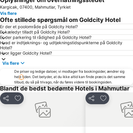
Oplysninger om overnatningsstedet
Kargicak, 07400, Mahmutlar, Tyrkiet
Damlatas Cave
Statue of Ataturk
Vis flere
Damlatas Aqua Center
Alanya Bus Terminal
Ofte stillede spørgsmål om Goldcity Hotel
Summer Garden
Dim Cave
Er der et poolområde på Goldcity Hotel?
Er kæledyr tilladt på Goldcity Hotel?
Dim River
Keykubat Beach
Er der parkering til rådighed på Goldcity Hotel?
Alarahan
Alara Castle
Hvad er indtjeknings- og udtjekningstidspunkterne på Goldcity
Hotel?
Portakal Plajı
Suleymaniye Mosque
Hvor ligger Goldcity Hotel?
Alanya Triatlon
Vis flere
De priser og ledige datoer, vi modtager fra bookingsider, ændrer sig
hele tiden. Det betyder, at du ikke altid kan finde præcis det samme
tilbud, du så på trivago, når du føres videre til bookingsiden.
Blandt de bedst bedømte Hotels i Mahmutlar
Del
Føj til favoritter
Del
Føj til favorit