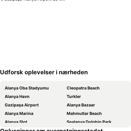
Udforsk oplevelser i nærheden
Udvid kort
Alanya Oba Stadyumu
Cleopatra Beach
Alanya Havn
Turkler
Gazipaşa Airport
Alanya Bazaar
Alanya Marina
Mahmutlar Beach
Alanya Slot
Sealanya Dolphin Park
Kargicak
Damlatas Public Beach