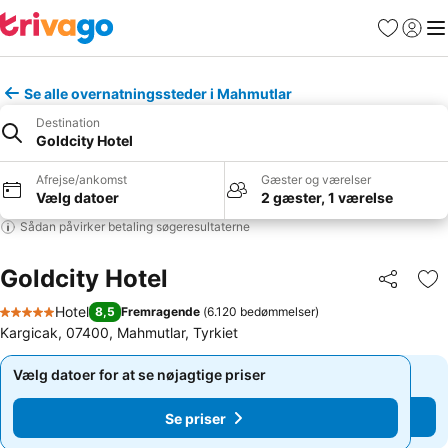
Favoritter
Log ind
Me
Se alle overnatningssteder i Mahmutlar
Destination
Goldcity Hotel
Afrejse/ankomst
Gæster og værelser
Vælg datoer
2 gæster, 1 værelse
Sådan påvirker betaling søgeresultaterne
Goldcity Hotel
Del
Føj
Hotel
8,5
Fremragende
(
6.120 bedømmelser
)
5 Stjerner
Kargicak, 07400, Mahmutlar, Tyrkiet
Vælg datoer for at se nøjagtige priser
Vælg datoer for at se nøjagtige priser
Se priser
Se priser