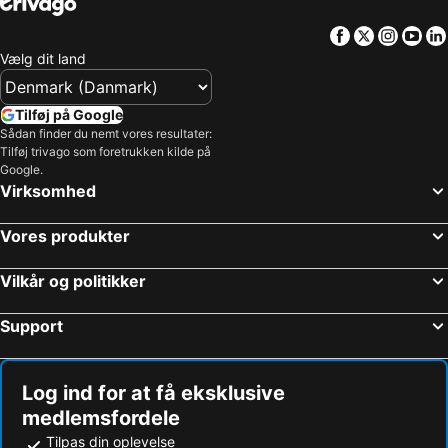
Facebook
Twitter
Insta
Yo
Vælg dit land
Tilføj på Google
Sådan finder du nemt vores resultater:
Tilføj trivago som foretrukken kilde på
Google.
Virksomhed
Vores produkter
Vilkår og politikker
Support
Log ind for at få eksklusive
medlemsfordele
Tilpas din oplevelse