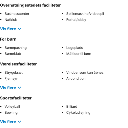
Overnatningsstedets faciliteter
Businesscenter
Spillemaskine/videospil
Natklub
Forhal/lobby
Vis flere
For børn
Børnepasning
Legeplads
Børneklub
Måltider til børn
Værelsesfaciliteter
Strygebræt
Vinduer som kan åbnes
Fjernsyn
Aircondition
Vis flere
Sportsfaciliteter
Volleyball
Billiard
Bowling
Cykeludlejning
Vis flere