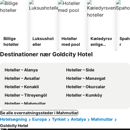
Billige
Luksushot
Hoteller
Kæledyrsv
Spah
hoteller
eller
med pool
enlige
r
hoteller
Destinationer nær Goldcity Hotel
Hoteller – Alanya
Hoteller – Side
Hoteller – Avsallar
Hoteller – Manavgat
Hoteller – Konakli
Hoteller – Okurcalar
Hoteller – Titreyengöl
Hoteller – Kumköy
Hoteller – Mahmutlar
Se alle overnatningssteder i Mahmutlar
Hotelsøgning
Europa
Tyrkiet
Antalya
Mahmutlar
Goldcity Hotel