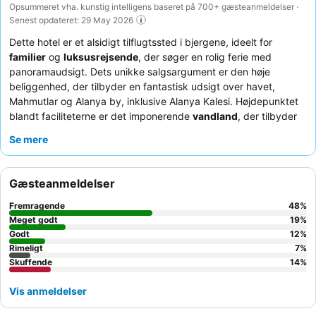
Opsummeret vha. kunstig intelligens baseret på 700+ gæsteanmeldelser ·
Senest opdateret: 29 May 2026
Dette hotel er et alsidigt tilflugtssted i bjergene, ideelt for
familier
og
luksusrejsende
, der søger en rolig ferie med
panoramaudsigt. Dets unikke salgsargument er den høje
beliggenhed, der tilbyder en fantastisk udsigt over havet,
Mahmutlar og Alanya by, inklusive Alanya Kalesi. Højdepunktet
blandt faciliteterne er det imponerende
vandland
, der tilbyder
omfattende rutsjebaner og underholdning for alle aldre.
Se mere
Gæsterne roser konsekvent det
opmærksomme personale
og
den
omfattende buffet
med diverse kulinariske muligheder. For
den bedste oplevelse kan du overveje et
familieværelse
på
Gæsteanmeldelser
grund af dets rummelighed og egnethed til større grupper.
Fremragende
48
%
Meget godt
19
%
Godt
12
%
Rimeligt
7
%
Skuffende
14
%
Vis anmeldelser