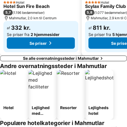
Hotel
Hotel
4 Stjerner
5 Stjerner
Hotel Sun Fire Beach
Scylax Family Club 
5,7
5,8
(
1.196 bedømmelser
)
(
1.077 bedømmelser
)
Mahmutlar, 2.0 km til Centrum
Mahmutlar, 2.9 km til 
332 kr.
811 kr.
af
af
Se priser fra
2 hjemmesider
Se priser fra
5 hjem
Se priser
Se prise
Se alle overnatningssteder i Mahmutlar
Andre overnatningssteder i Mahmutlar
Hotel
Lejlighed
Resorter
Lejligheds
med
hotel
faciliteter
Populære hotelkategorier i Mahmutlar