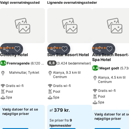
Valgt overnatningssted
Lignende overnatningssteder
Hotel
Hotel
Hotel
5 Stjerner
5 Stjerner
5 Stjerner
Del
Føj til favoritter
Del
Føj til favoritter
Del
Føj til fa
Goldcity Hotel
Sun Star Resort Hotel
Asia Beach Resort 
Spa Hotel
8,5
6,8
Fremragende
(
6.120 bedømmelser
(
3.424 bedømmelser
)
)
8,4
Meget godt
(
5.73
Mahmutlar, Tyrkiet
Alanya, 9.3 km til
Centrum
Alanya, 4.5 km til
Centrum
Gratis wi-fi
Gratis wi-fi
Gratis wi-fi
Pool
Pool
Pool
Spa
Spa
Spa
Se priser
Se priser
Vælg datoer for at se
379 kr.
af
Se priser
nøjagtige priser
Vælg datoer for at s
nøjagtige priser
Se priser fra
9
hjemmesider