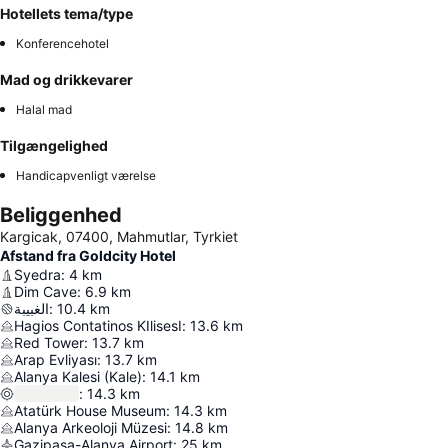
Hotellets tema/type
Konferencehotel
Mad og drikkevarer
Halal mad
Tilgængelighed
Handicapvenligt værelse
Beliggenhed
Kargicak, 07400, Mahmutlar, Tyrkiet
Afstand fra Goldcity Hotel
Syedra
:
4
km
Dim Cave
:
6.9
km
الغبيبة
:
10.4
km
Hagios Contatinos KIlisesI
:
13.6
km
Red Tower
:
13.7
km
Arap Evliyası
:
13.7
km
Alanya Kalesi (Kale)
:
14.1
km
:
14.3
km
Atatürk House Museum
:
14.3
km
Alanya Arkeoloji Müzesi
:
14.8
km
Gazipaşa-Alanya Airport
:
25
km