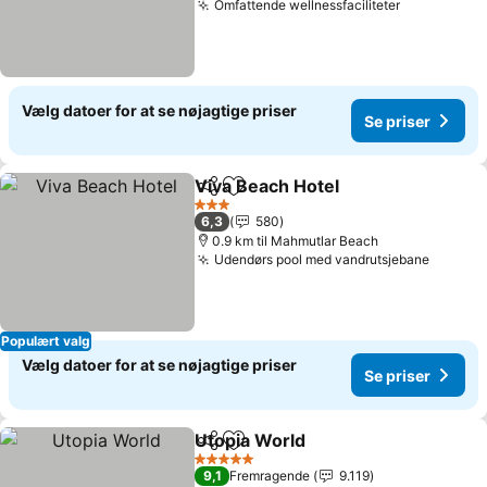
Omfattende wellnessfaciliteter
Se priser
Vælg datoer for at se nøjagtige priser
Se priser
Viva Beach Hotel
Del
Føj til favoritter
Se priser
3 Stjerner
6,3
580
0.9 km til Mahmutlar Beach
Udendørs pool med vandrutsjebane
Se pris
Populært valg
Vælg datoer for at se nøjagtige priser
Se priser
Utopia World
Del
Føj til favoritter
Se priser
5 Stjerner
9,1
Fremragende
9.119