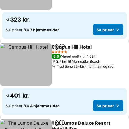
323 kr.
Af
Se priser fra
7 hjemmesider
Se priser
Campus Hill Hotel
Del
Føj til favoritter
Se prise
5 Stjerner
8,0
Meget godt
1.627
3.7 km til Mahmutlar Beach
Traditionelt tyrkisk hammam og spa
Se pris
401 kr.
Af
Se priser fra
4 hjemmesider
Se priser
The Lumos Deluxe Resort
Del
Føj til favoritter
Hotel & Spa