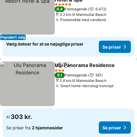
Se priser
5 Stjerner
8,8
Fremragende
6.472
3.2 km til Mahmutlar Beach
Poolområde med vandland
Se priser
Populært valg
Vælg datoer for at se nøjagtige priser
Se priser
Ulu Panorama Residence
Del
Føj til favoritter
S
3 Stjerner
9,1
Fremragende
581
2.4 km til Mahmutlar Beach
Smart home-teknologi koncept
Se priser
303 kr.
Af
Se priser fra
2 hjemmesider
Se priser