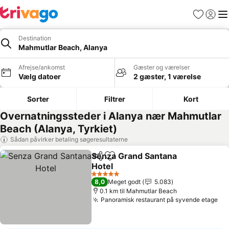
Favoritter
Log ind
Me
Destination
Mahmutlar Beach, Alanya
Afrejse/ankomst
Gæster og værelser
Vælg datoer
2 gæster, 1 værelse
Sorter
Filtrer
Kort
Overnatningssteder i Alanya nær Mahmutlar
Beach (Alanya, Tyrkiet)
Sådan påvirker betaling søgeresultaterne
Senza Grand Santana
Del
Føj til favoritter
Hotel
Se priser
5 Stjerner
8,0
Meget godt
5.083
0.1 km til Mahmutlar Beach
Panoramisk restaurant på syvende etage
Se 