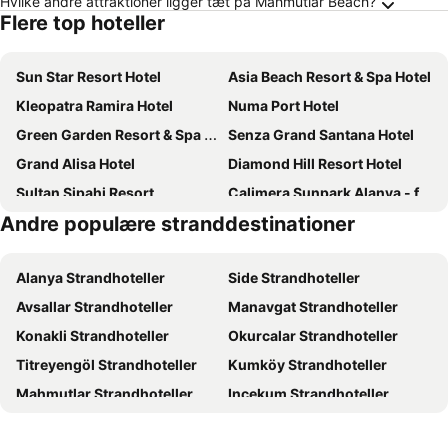
Hvilke andre attraktioner ligger tæt på Mahmutlar Beach?
Flere top hoteller
Sun Star Resort Hotel
Asia Beach Resort & Spa Hotel
Kleopatra Ramira Hotel
Numa Port Hotel
Green Garden Resort & Spa Hotel
Senza Grand Santana Hotel
Grand Alisa Hotel
Diamond Hill Resort Hotel
Sultan Sipahi Resort
Calimera Sunpark Alanya - former Sunpark Garden
Andre populære stranddestinationer
Blue Star Hotel
Day One Beach Resort & SPA - Adult Only
Ramira Joy Hotel
Avena Resort & Spa Hotel
Alanya Strandhoteller
Side Strandhoteller
Alaaddin Beach Hotel
En Vie Beach Boutique Hotel - Adults Only
Avsallar Strandhoteller
Manavgat Strandhoteller
Kleopatra Dreams Beach Hotel
Hotel Mesut
Konakli Strandhoteller
Okurcalar Strandhoteller
Ananea Kleopatra Beach +12 Adult Only - former Cook's Club Alanya
Goldcity Hotel
Titreyengöl Strandhoteller
Kumköy Strandhoteller
Villa Sonata
Sey Beach Hotel & Spa
Mahmutlar Strandhoteller
Incekum Strandhoteller
Oba Star Hotel & Spa
Relax Beach Hotel
Evrenseki Strandhoteller
Obaköy Strandhoteller
Remi Hotel
Blue Wave Suite Hotel