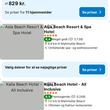
829 kr.
Af
Se priser fra
11 hjemmesider
Se priser
Asia Beach Resort & Spa
Del
Føj til favoritter
Hotel
Se priser
5 Stjerner
8,4
Meget godt
5.738
6.9 km til Mahmutlar Beach
Omfattende spa- og wellnesscenter
Se pri
Vælg datoer for at se nøjagtige priser
Se priser
Kaila Beach Hotel - All
Del
Føj til favoritter
Inclusive
Se priser
5 Stjerner
8,5
Fremragende
6.248
7.0 km til Mahmutlar Beach
Ottoman og Kaktus restauranter
Se priser