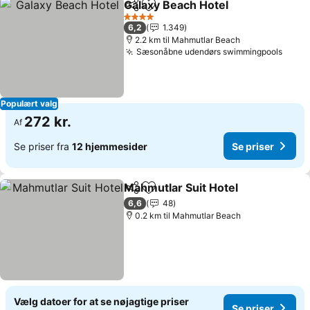
Galaxy Beach Hotel
Del
Føj til favoritter
Se pris
4 Stjerner
6,2
1.349
2.2 km til Mahmutlar Beach
Sæsonåbne udendørs swimmingpools
Se pr
Populært valg
272 kr.
Af
Se priser fra
12 hjemmesider
Se priser
Mahmutlar Suit Hotel
Del
Føj til favoritter
Se pr
6,6
48
0.2 km til Mahmutlar Beach
Vælg datoer for at se nøjagtige priser
Se priser