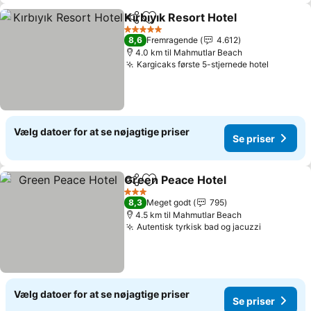
Kırbıyık Resort Hotel
Del
Føj til favoritter
Se pr
5 Stjerner
8,6
Fremragende
4.612
4.0 km til Mahmutlar Beach
Kargicaks første 5-stjernede hotel
Se prise
Vælg datoer for at se nøjagtige priser
Se priser
Green Peace Hotel
Del
Føj til favoritter
Se pris
3 Stjerner
8,3
Meget godt
795
4.5 km til Mahmutlar Beach
Autentisk tyrkisk bad og jacuzzi
Se priser
Vælg datoer for at se nøjagtige priser
Se priser