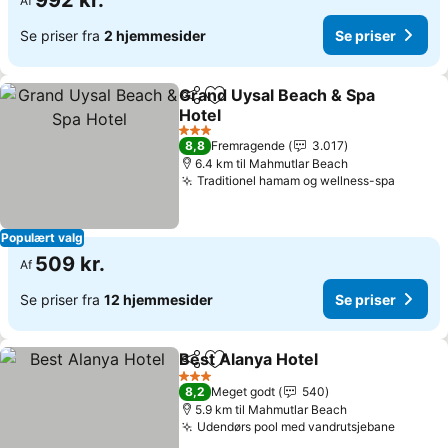
992 kr.
Af
Se priser fra
2 hjemmesider
Se priser
Grand Uysal Beach & Spa
Del
Føj til favoritter
Hotel
Se priser
3 Stjerner
8,8
Fremragende
3.017
6.4 km til Mahmutlar Beach
Traditionel hamam og wellness-spa
Se pris
Populært valg
509 kr.
Af
Se priser fra
12 hjemmesider
Se priser
Best Alanya Hotel
Del
Føj til favoritter
Se prise
3 Stjerner
8,2
Meget godt
540
5.9 km til Mahmutlar Beach
Udendørs pool med vandrutsjebane
Se pris