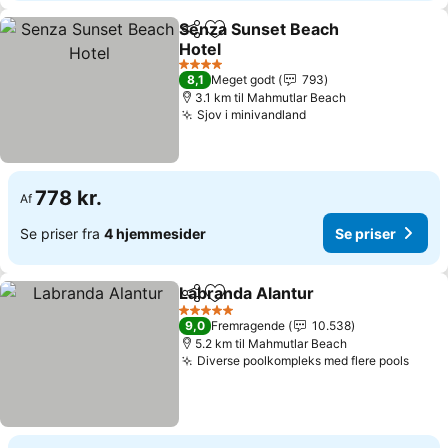
Senza Sunset Beach
Del
Føj til favoritter
Hotel
Se priser
4 Stjerner
8,1
Meget godt
793
3.1 km til Mahmutlar Beach
Sjov i minivandland
Se priser
778 kr.
Af
Se priser fra
4 hjemmesider
Se priser
Labranda Alantur
Del
Føj til favoritter
Se priser
5 Stjerner
9,0
Fremragende
10.538
5.2 km til Mahmutlar Beach
Diverse poolkompleks med flere pools
Se pr