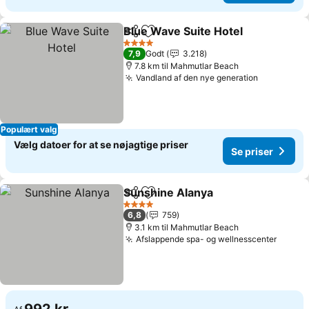
Blue Wave Suite Hotel
Del
Føj til favoritter
Se p
4 Stjerner
7,9
Godt
3.218
7.8 km til Mahmutlar Beach
Vandland af den nye generation
Se priser
Populært valg
Vælg datoer for at se nøjagtige priser
Se priser
Sunshine Alanya
Del
Føj til favoritter
Se priser
4 Stjerner
6,8
759
3.1 km til Mahmutlar Beach
Afslappende spa- og wellnesscenter
Se pri