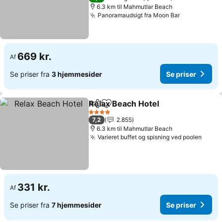
6.3 km til Mahmutlar Beach
Panoramaudsigt fra Moon Bar
Se priser
669 kr.
Af
Se priser fra
3 hjemmesider
Se priser
Relax Beach Hotel
Del
Føj til favoritter
Se prise
4 Stjerner
7,2
2.855
6.3 km til Mahmutlar Beach
Varieret buffet og spisning ved poolen
Se pr
331 kr.
Af
Se priser fra
7 hjemmesider
Se priser