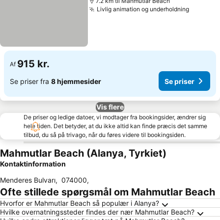
7.2 km til Mahmutlar Beach
Livlig animation og underholdning
Se prise
915 kr.
Af
Se priser fra
8 hjemmesider
Se priser
Vis flere
De priser og ledige datoer, vi modtager fra bookingsider, ændrer sig
hele tiden. Det betyder, at du ikke altid kan finde præcis det samme
tilbud, du så på trivago, når du føres videre til bookingsiden.
Mahmutlar Beach (Alanya, Tyrkiet)
Kontaktinformation
Menderes Bulvarı
,
074000
,
Ofte stillede spørgsmål om Mahmutlar Beach
Hvorfor er Mahmutlar Beach så populær i Alanya?
Hvilke overnatningssteder findes der nær Mahmutlar Beach?