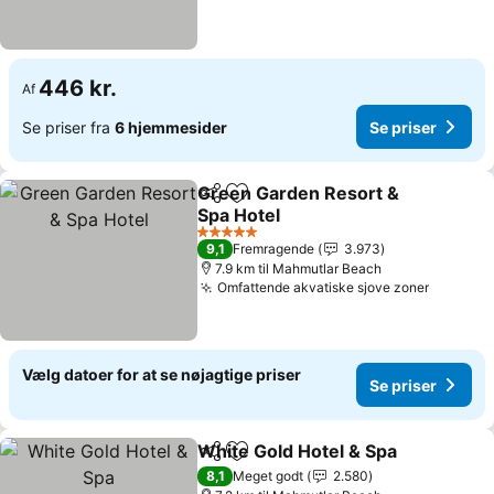
446 kr.
Af
Se priser fra
6 hjemmesider
Se priser
Green Garden Resort &
Del
Føj til favoritter
Spa Hotel
Se priser
5 Stjerner
9,1
Fremragende
3.973
7.9 km til Mahmutlar Beach
Omfattende akvatiske sjove zoner
Se prise
Vælg datoer for at se nøjagtige priser
Se priser
White Gold Hotel & Spa
Del
Føj til favoritter
Se 
8,1
Meget godt
2.580