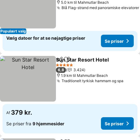
5.0 km til Mahmutlar Beach
Blå Flag-strand med panoramiske elevatorer
Populært valg
Vælg datoer for at se nøjagtige priser
Se priser
Sun Star Resort Hotel
Del
Føj til favoritter
Se p
5 Stjerner
6,8
3.424
1.9 km til Mahmutlar Beach
Traditionelt tyrkisk hammam og spa
Se pris
379 kr.
Af
Se priser fra
9 hjemmesider
Se priser