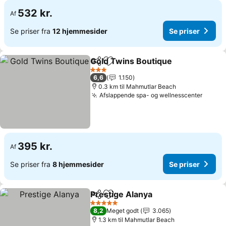
532 kr.
Af
Se priser fra
12 hjemmesider
Se priser
Gold Twins Boutique
Del
Føj til favoritter
Se pr
3 Stjerner
6,6
1.150
0.3 km til Mahmutlar Beach
Afslappende spa- og wellnesscenter
Se pri
395 kr.
Af
Se priser fra
8 hjemmesider
Se priser
Prestige Alanya
Del
Føj til favoritter
Se priser
5 Stjerner
8,2
Meget godt
3.065
1.3 km til Mahmutlar Beach