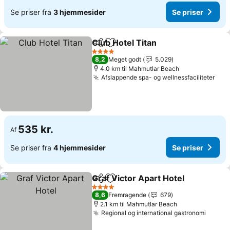
Se priser fra
3 hjemmesider
Se priser
Club Hotel Titan
Del
Føj til favoritter
Se priser
4 Stjerner
8,2
Meget godt
5.029
4.0 km til Mahmutlar Beach
Afslappende spa- og wellnessfaciliteter
Se p
535 kr.
Af
Se priser fra
4 hjemmesider
Se priser
Graf Victor Apart Hotel
Del
Føj til favoritter
Se 
4 Stjerner
8,6
Fremragende
679
2.1 km til Mahmutlar Beach
Regional og international gastronomi
Se pri