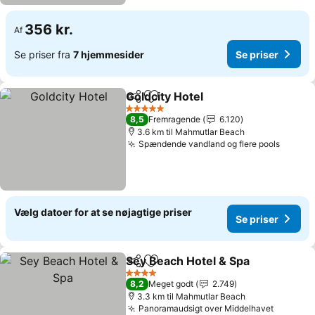
356 kr.
Af
Se priser fra
7 hjemmesider
Se priser
Goldcity Hotel
Del
Føj til favoritter
Se priser
5 Stjerner
8,5
Fremragende
6.120
3.6 km til Mahmutlar Beach
Spændende vandland og flere pools
Se pri
Vælg datoer for at se nøjagtige priser
Se priser
Sey Beach Hotel & Spa
Del
Føj til favoritter
Se p
4 Stjerner
8,2
Meget godt
2.749
3.3 km til Mahmutlar Beach
Panoramaudsigt over Middelhavet
Se prise