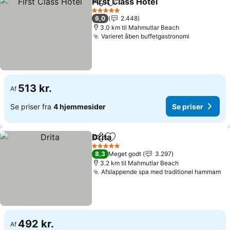
First Class Hotel
Del
Føj til favoritter
Se priser
5 Stjerner
6,0
2.448
3.0 km til Mahmutlar Beach
Varieret åben buffetgastronomi
Se priser
513 kr.
Af
Se priser fra
4 hjemmesider
Se priser
Drita
Del
Føj til favoritter
Se priser
5 Stjerner
8,3
Meget godt
3.297
3.2 km til Mahmutlar Beach
Afslappende spa med traditionel hammam
Se
492 kr.
Af