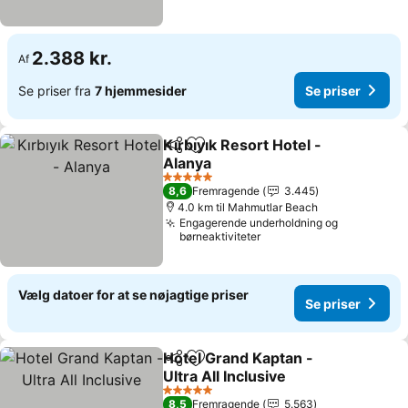
2.388 kr.
Af
Se priser fra
7 hjemmesider
Se priser
Kırbıyık Resort Hotel -
Del
Føj til favoritter
Alanya
Se priser
5 Stjerner
8,6
Fremragende
3.445
4.0 km til Mahmutlar Beach
Engagerende underholdning og
børneaktiviteter
Vælg datoer for at se nøjagtige priser
Se priser
Hotel Grand Kaptan -
Del
Føj til favoritter
Ultra All Inclusive
Se priser
5 Stjerner
8,5
Fremragende
5.563