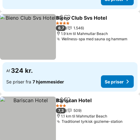
Bieno Club Svs Hotel
Del
Føj til favoritter
Se pr
4 Stjerner
6,7
1.546
1.9 km til Mahmutlar Beach
Wellness-spa med sauna og hammam
Se pr
324 kr.
Af
Se priser fra
7 hjemmesider
Se priser
Bariscan Hotel
Del
Føj til favoritter
Se priser
3 Stjerner
7,3
509
1.1 km til Mahmutlar Beach
Traditionel tyrkisk gozleme-station
Se pris