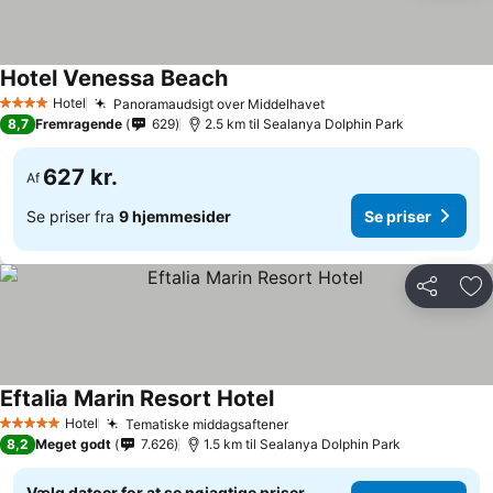
Hotel Venessa Beach
Hotel
Panoramaudsigt over Middelhavet
4 Stjerner
8,7
Fremragende
629
2.5 km til Sealanya Dolphin Park
627 kr.
Af
Se priser fra
9 hjemmesider
Se priser
Del
Føj
Eftalia Marin Resort Hotel
Hotel
Tematiske middagsaftener
5 Stjerner
8,2
Meget godt
7.626
1.5 km til Sealanya Dolphin Park
Vælg datoer for at se nøjagtige priser