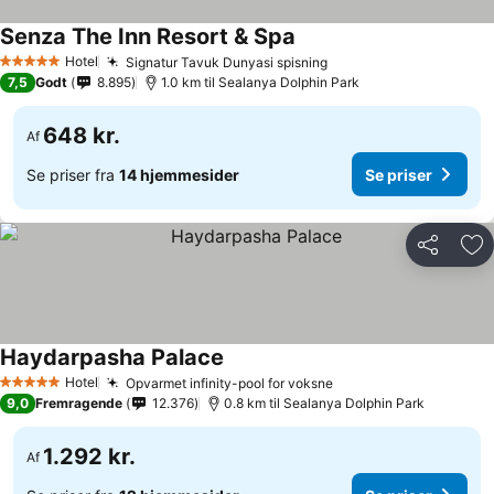
Senza The Inn Resort & Spa
Hotel
Signatur Tavuk Dunyasi spisning
5 Stjerner
7,5
Godt
8.895
1.0 km til Sealanya Dolphin Park
648 kr.
Af
Se priser fra
14 hjemmesider
Se priser
Del
Føj
Haydarpasha Palace
Hotel
Opvarmet infinity-pool for voksne
5 Stjerner
9,0
Fremragende
12.376
0.8 km til Sealanya Dolphin Park
1.292 kr.
Af