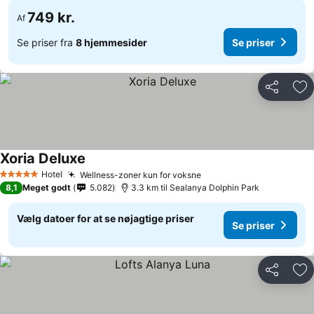
749 kr.
Af
Se priser fra
8 hjemmesider
Se priser
Del
Føj
Xoria Deluxe
Hotel
Wellness-zoner kun for voksne
5 Stjerner
8,1
Meget godt
5.082
3.3 km til Sealanya Dolphin Park
Vælg datoer for at se nøjagtige priser
Se priser
Del
Føj