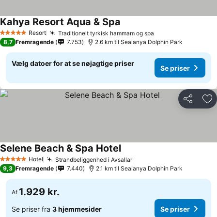
Kahya Resort Aqua & Spa
Resort
Traditionelt tyrkisk hammam og spa
5 Stjerner
8,7
Fremragende
7.753
2.6 km til Sealanya Dolphin Park
Vælg datoer for at se nøjagtige priser
Se priser
Del
Føj
Selene Beach & Spa Hotel
Hotel
Strandbeliggenhed i Avsallar
5 Stjerner
9,3
Fremragende
7.440
2.1 km til Sealanya Dolphin Park
1.929 kr.
Af
Se priser fra
3 hjemmesider
Se priser