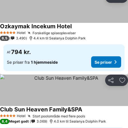
Føj
Ozkaymak Incekum Hotel
Hotel
Forskellige spiseoplevelser
5 Stjerner
6,5
3.490
4.4 km til Sealanya Dolphin Park
794 kr.
Af
Se priser fra
1 hjemmeside
Se priser
Del
Føj
Club Sun Heaven Family&SPA
Hotel
Stort poolområde med flere pools
5 Stjerner
8,4
Meget godt
3.069
4.0 km til Sealanya Dolphin Park