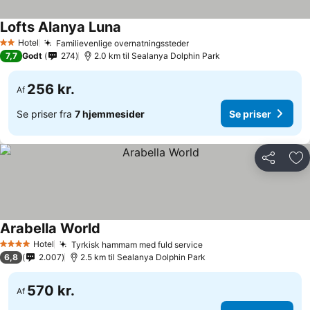
Lofts Alanya Luna
Hotel
Familievenlige overnatningssteder
2 Stjerner
7,7
Godt
274
2.0 km til Sealanya Dolphin Park
256 kr.
Af
Se priser fra
7 hjemmesider
Se priser
Del
Føj
Arabella World
Hotel
Tyrkisk hammam med fuld service
4 Stjerner
6,8
2.007
2.5 km til Sealanya Dolphin Park
570 kr.
Af