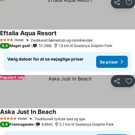
Del
Føj
Eftalia Aqua Resort
Hotel
Dedikeret børneklub og minidiskotek
4 Stjerner
8,0
Meget godt
10.388
1.9 km til Sealanya Dolphin Park
Vælg datoer for at se nøjagtige priser
Se priser
Populært valg
Del
Føj
Aska Just In Beach
Hotel
Traditionelt tyrkisk bad og spa
5 Stjerner
8,8
Fremragende
8.864
2.7 km til Sealanya Dolphin Park