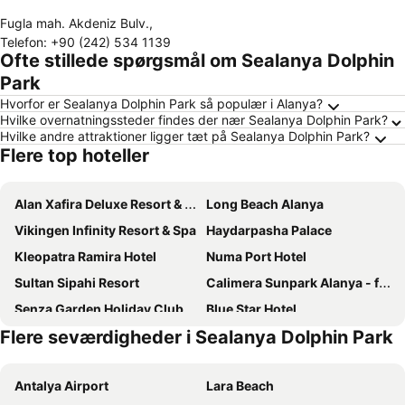
Fugla mah. Akdeniz Bulv.
,
Telefon
:
+90 (242) 534 1139
Ofte stillede spørgsmål om Sealanya Dolphin
Park
Hvorfor er Sealanya Dolphin Park så populær i Alanya?
Hvilke overnatningssteder findes der nær Sealanya Dolphin Park?
Hvilke andre attraktioner ligger tæt på Sealanya Dolphin Park?
Flere top hoteller
Alan Xafira Deluxe Resort & Spa-ULTRA ALL INCLUSIVE
Long Beach Alanya
Vikingen Infinity Resort & Spa
Haydarpasha Palace
Kleopatra Ramira Hotel
Numa Port Hotel
Sultan Sipahi Resort
Calimera Sunpark Alanya - former Sunpark Garden
Senza Garden Holiday Club
Blue Star Hotel
Flere seværdigheder i Sealanya Dolphin Park
Ramira Joy Hotel
Alaaddin Beach Hotel
En Vie Beach Boutique Hotel - Adults Only
Elite Luxury Suite & Spa
Antalya Airport
Lara Beach
Kleopatra Dreams Beach Hotel
Ananea Kleopatra Beach +12 Adult Only - former Cook's Club Alanya