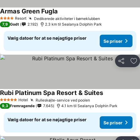
Armas Green Fugla
Resort
Dedikerede aktiviteter i børneklubben
4 Stjerner
7,9
Godt
2.192
2.3 km til Sealanya Dolphin Park
Vælg datoer for at se nøjagtige priser
Se priser
Del
Føj
Rubi Platinum Spa Resort & Suites
Hotel
Rulleskøjte-service ved poolen
5 Stjerner
9,3
Fremragende
7.645
4.1 km til Sealanya Dolphin Park
Vælg datoer for at se nøjagtige priser
Se priser