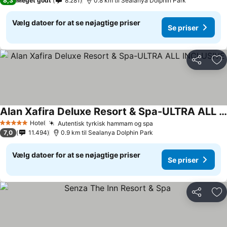
8,3
Meget godt
8.281
0.8 km til Sealanya Dolphin Park
Vælg datoer for at se nøjagtige priser
Se priser
Del
Føj
Alan Xafira Deluxe Resort & Spa-ULTRA ALL INCLUSIVE
Hotel
Autentisk tyrkisk hammam og spa
5 Stjerner
7,0
11.494
0.9 km til Sealanya Dolphin Park
Vælg datoer for at se nøjagtige priser
Se priser
Del
Føj