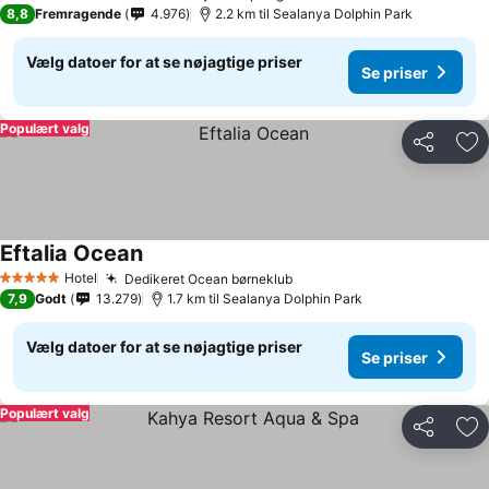
5 Stjerner
8,8
Fremragende
4.976
2.2 km til Sealanya Dolphin Park
Vælg datoer for at se nøjagtige priser
Se priser
Populært valg
Del
Føj
Eftalia Ocean
Hotel
Dedikeret Ocean børneklub
5 Stjerner
7,9
Godt
13.279
1.7 km til Sealanya Dolphin Park
Vælg datoer for at se nøjagtige priser
Se priser
Populært valg
Del
Føj