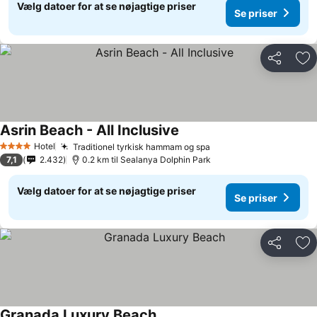
Vælg datoer for at se nøjagtige priser
Se priser
Del
Føj
Asrin Beach - All Inclusive
Hotel
Traditionel tyrkisk hammam og spa
4 Stjerner
7,1
2.432
0.2 km til Sealanya Dolphin Park
Vælg datoer for at se nøjagtige priser
Se priser
Del
Føj
Granada Luxury Beach