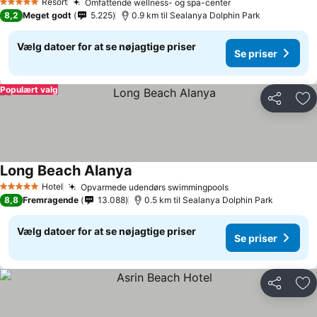
Resort
Omfattende wellness- og spa-center
5 Stjerner
8,2
Meget godt
5.225
0.9 km til Sealanya Dolphin Park
Vælg datoer for at se nøjagtige priser
Se priser
Populært valg
Del
Føj
Long Beach Alanya
Hotel
Opvarmede udendørs swimmingpools
5 Stjerner
8,8
Fremragende
13.088
0.5 km til Sealanya Dolphin Park
Vælg datoer for at se nøjagtige priser
Se priser
Del
Føj