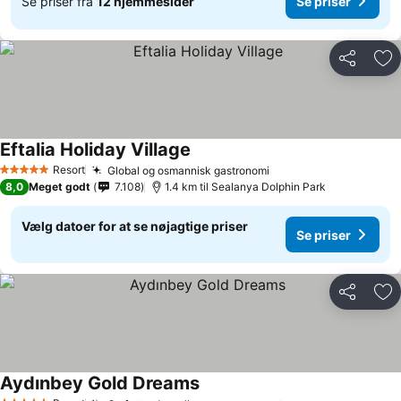
Se priser fra
12 hjemmesider
Se priser
Del
Føj
Eftalia Holiday Village
Resort
Global og osmannisk gastronomi
5 Stjerner
8,0
Meget godt
7.108
1.4 km til Sealanya Dolphin Park
Vælg datoer for at se nøjagtige priser
Se priser
Del
Føj
Aydınbey Gold Dreams