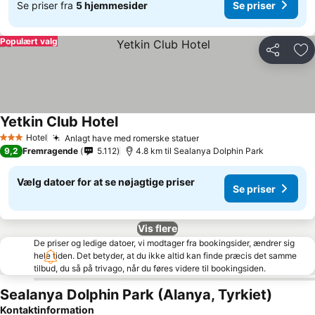
Se priser fra
5 hjemmesider
Se priser
Populært valg
Del
Føj
Yetkin Club Hotel
Hotel
Anlagt have med romerske statuer
3 Stjerner
9,2
Fremragende
5.112
4.8 km til Sealanya Dolphin Park
Vælg datoer for at se nøjagtige priser
Se priser
Vis flere
De priser og ledige datoer, vi modtager fra bookingsider, ændrer sig
hele tiden. Det betyder, at du ikke altid kan finde præcis det samme
tilbud, du så på trivago, når du føres videre til bookingsiden.
Sealanya Dolphin Park (Alanya, Tyrkiet)
Kontaktinformation