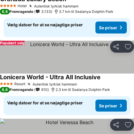
Hotel
Autentisk tyrkisk hammam
5 Stjerner
8,8
Fremragende
3.133
3.7 km til Sealanya Dolphin Park
Vælg datoer for at se nøjagtige priser
Se priser
Populært valg
Del
Føj
Lonicera World - Ultra All Inclusive
Resort
Autentisk tyrkisk hammam
4 Stjerner
8,6
Fremragende
610
2.3 km til Sealanya Dolphin Park
Vælg datoer for at se nøjagtige priser
Se priser
Del
Føj