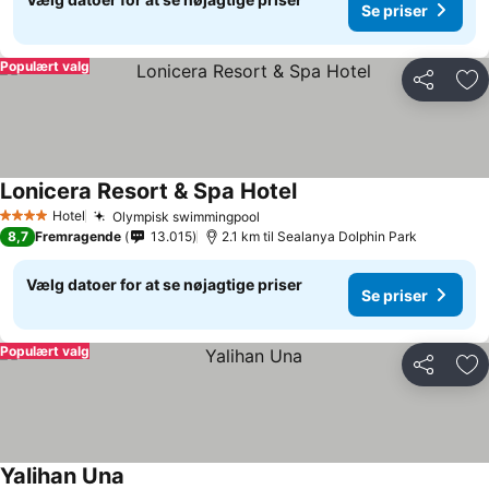
Se priser
Populært valg
Del
Føj
Lonicera Resort & Spa Hotel
Hotel
Olympisk swimmingpool
4 Stjerner
8,7
Fremragende
13.015
2.1 km til Sealanya Dolphin Park
Vælg datoer for at se nøjagtige priser
Se priser
Populært valg
Del
Føj
Yalihan Una