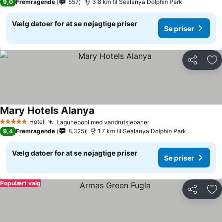
9,0
Fremragende
557
3.8 km til Sealanya Dolphin Park
Vælg datoer for at se nøjagtige priser
Se priser
Del
Føj
Mary Hotels Alanya
Hotel
Lagunepool med vandrutsjebaner
5 Stjerner
9,4
Fremragende
8.325
1.7 km til Sealanya Dolphin Park
Vælg datoer for at se nøjagtige priser
Se priser
Populært valg
Del
Føj