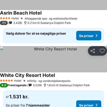
Asrin Beach Hotel
Hotel
Afslappende spa- og wellnessfaciliteter
4 Stjerner
7,1
2.428
0.2 km til Sealanya Dolphin Park
Vælg datoer for at se nøjagtige priser
Se priser
Del
Føj
White City Resort Hotel
Hotel
Infinity- og vandrutsjebanepools
5 Stjerner
9,0
Fremragende
5.029
1.8 km til Sealanya Dolphin Park
1.531 kr.
Af
Se priser fra
7 hjemmesider
Se priser