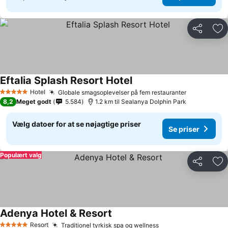
Del
Føj
Eftalia Splash Resort Hotel
Hotel
Globale smagsoplevelser på fem restauranter
5 Stjerner
8,2
Meget godt
5.584
1.2 km til Sealanya Dolphin Park
Vælg datoer for at se nøjagtige priser
Se priser
Populært valg
Del
Føj
Adenya Hotel & Resort
Resort
Traditionel tyrkisk spa og wellness