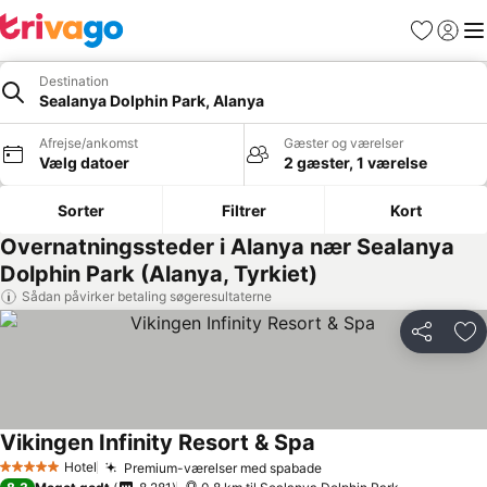
Favoritter
Log ind
Me
Destination
Sealanya Dolphin Park, Alanya
Afrejse/ankomst
Gæster og værelser
Vælg datoer
2 gæster, 1 værelse
Sorter
Filtrer
Kort
Overnatningssteder i Alanya nær Sealanya
Dolphin Park (Alanya, Tyrkiet)
Sådan påvirker betaling søgeresultaterne
Del
Føj
Vikingen Infinity Resort & Spa
Hotel
Premium-værelser med spabade
5 Stjerner