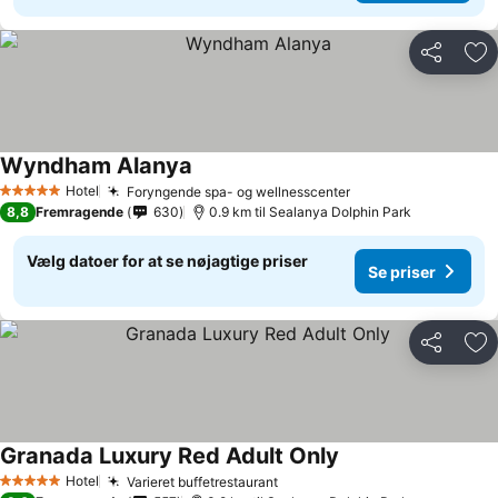
Del
Føj
Wyndham Alanya
Hotel
Foryngende spa- og wellnesscenter
5 Stjerner
8,8
Fremragende
630
0.9 km til Sealanya Dolphin Park
Vælg datoer for at se nøjagtige priser
Se priser
Del
Føj
Granada Luxury Red Adult Only
Hotel
Varieret buffetrestaurant
5 Stjerner