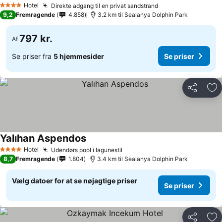
Hotel
Direkte adgang til en privat sandstrand
4 Stjerner
9,2
Fremragende
4.858
3.2 km til Sealanya Dolphin Park
797 kr.
Af
Se priser fra
5 hjemmesider
Se priser
Del
Føj
Yalıhan Aspendos
Hotel
Udendørs pool i lagunestil
4 Stjerner
8,7
Fremragende
1.804
3.4 km til Sealanya Dolphin Park
Vælg datoer for at se nøjagtige priser
Se priser
Del