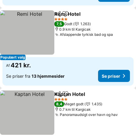
Remi Hotel
Del
Føj til favoritter
Se priser
4 Stjerner
7,5
Godt
1.263
0.9 km til Kargicak
Afslappende tyrkisk bad og spa
Se priser
Populært valg
421 kr.
Af
Se priser fra
13 hjemmesider
Se priser
Kaptan Hotel
Del
Føj til favoritter
Se priser
4 Stjerner
8,4
Meget godt
1.435
0.7 km til Kargicak
Panoramaudsigt over havn og hav
Se prise