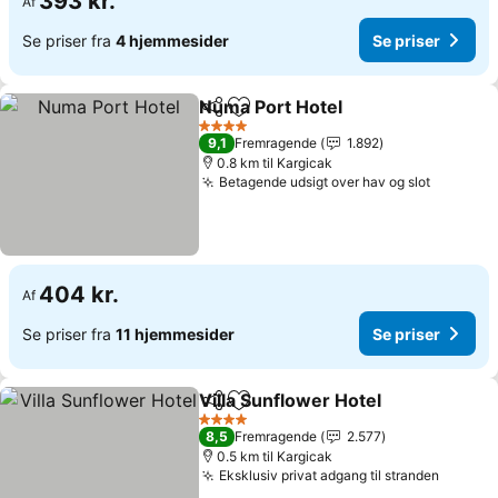
393 kr.
Af
Se priser fra
4 hjemmesider
Se priser
Numa Port Hotel
Del
Føj til favoritter
Se priser
4 Stjerner
9,1
Fremragende
1.892
0.8 km til Kargicak
Betagende udsigt over hav og slot
Se prise
404 kr.
Af
Se priser fra
11 hjemmesider
Se priser
Villa Sunflower Hotel
Del
Føj til favoritter
Se pr
4 Stjerner
8,5
Fremragende
2.577
0.5 km til Kargicak
Eksklusiv privat adgang til stranden
Se pris