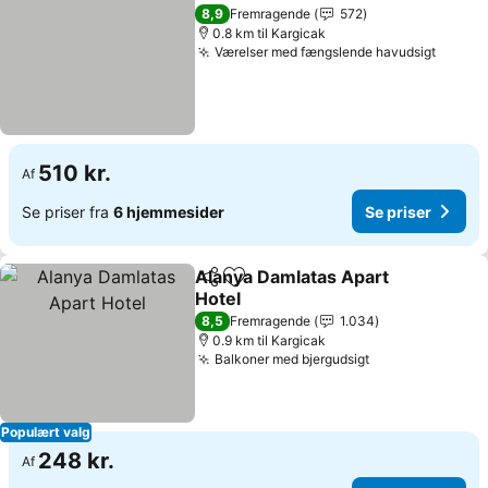
Føj til favoritter
Se priser
8,9
Fremragende
572
0.8 km til Kargicak
Værelser med fængslende havudsigt
Se pri
510 kr.
Af
Se priser fra
6 hjemmesider
Se priser
Alanya Damlatas Apart
Del
Føj til favoritter
Hotel
Se priser
8,5
Fremragende
1.034
0.9 km til Kargicak
Balkoner med bjergudsigt
Se priser
Populært valg
248 kr.
Af