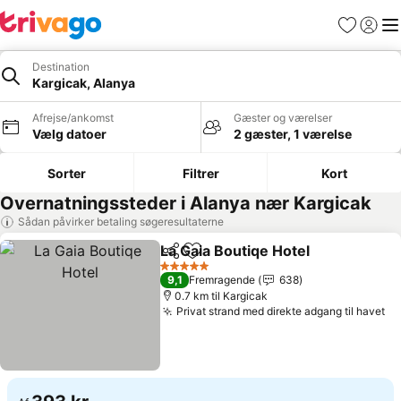
Favoritter
Log ind
Me
Destination
Kargicak, Alanya
Afrejse/ankomst
Gæster og værelser
Vælg datoer
2 gæster, 1 værelse
Sorter
Filtrer
Kort
Overnatningssteder i Alanya nær Kargicak
Sådan påvirker betaling søgeresultaterne
La Gaia Boutiqe Hotel
Del
Føj til favoritter
Se pr
5 Stjerner
9,1
Fremragende
638
0.7 km til Kargicak
Privat strand med direkte adgang til havet
Se