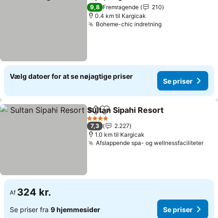
Del
Føj til favoritter
Se priser
9,8
Fremragende
210
0.4 km til Kargicak
Boheme-chic indretning
Se priser
Vælg datoer for at se nøjagtige priser
Se priser
Sultan Sipahi Resort
Del
Føj til favoritter
Se pri
4 Stjerner
7,3
2.227
1.0 km til Kargicak
Afslappende spa- og wellnessfaciliteter
Se p
324 kr.
Af
Se priser fra
9 hjemmesider
Se priser