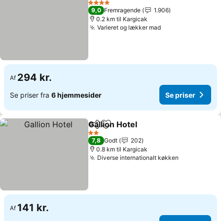
4 Stjerner
9,0
Fremragende
1.906
0.2 km til Kargicak
Varieret og lækker mad
Se priser
294 kr.
Af
Se priser fra
6 hjemmesider
Se priser
Gallion Hotel
Del
Føj til favoritter
Se priser
2 Stjerner
7,8
Godt
202
0.8 km til Kargicak
Diverse internationalt køkken
Se priser
141 kr.
Af