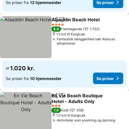
Se priser fra
12 hjemmesider
Se priser
Alaaddin Beach Hotel
Del
Føj til favoritter
Se pr
4 Stjerner
8,6
Fremragende
1.753
1.5 km til Kargicak
Fantastisk beliggenhed nær Alanyas
attraktioner
1.020 kr.
Af
Se priser fra
10 hjemmesider
Se priser
En Vie Beach Boutique
Del
Føj til favoritter
Hotel - Adults Only
Se priser
3 Stjerner
7,9
Godt
358
1.0 km til Kargicak
Aktiviteter som snorkling og dykning
Se pri