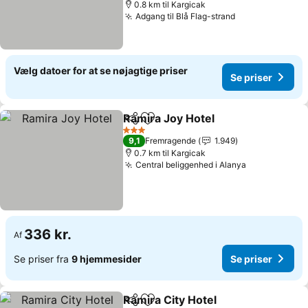
0.8 km til Kargicak
Adgang til Blå Flag-strand
Se priser
Vælg datoer for at se nøjagtige priser
Se priser
Ramira Joy Hotel
Del
Føj til favoritter
Se priser
3 Stjerner
9,1
Fremragende
1.949
0.7 km til Kargicak
Central beliggenhed i Alanya
Se priser
336 kr.
Af
Se priser fra
9 hjemmesider
Se priser
Ramira City Hotel
Del
Føj til favoritter
Se priser