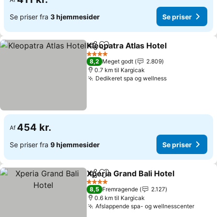
Se priser fra
3 hjemmesider
Se priser
Kleopatra Atlas Hotel
Del
Føj til favoritter
Se pr
4 Stjerner
8,2
Meget godt
2.809
0.7 km til Kargicak
Dedikeret spa og wellness
Se priser
454 kr.
Af
Se priser fra
9 hjemmesider
Se priser
Xperia Grand Bali Hotel
Del
Føj til favoritter
Se 
4 Stjerner
8,5
Fremragende
2.127
0.6 km til Kargicak
Afslappende spa- og wellnesscenter
Se pri