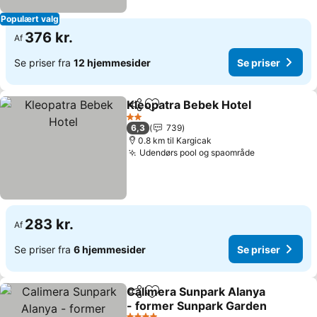
Populært valg
376 kr.
Af
Se priser fra
12 hjemmesider
Se priser
Kleopatra Bebek Hotel
Del
Føj til favoritter
Se p
2 Stjerner
6,3
739
0.8 km til Kargicak
Udendørs pool og spaområde
Se priser
283 kr.
Af
Se priser fra
6 hjemmesider
Se priser
Calimera Sunpark Alanya
Del
Føj til favoritter
- former Sunpark Garden