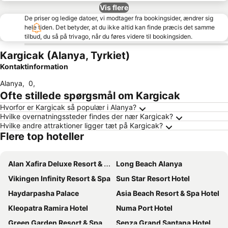
Vis flere
De priser og ledige datoer, vi modtager fra bookingsider, ændrer sig
hele tiden. Det betyder, at du ikke altid kan finde præcis det samme
tilbud, du så på trivago, når du føres videre til bookingsiden.
Kargicak (Alanya, Tyrkiet)
Kontaktinformation
Alanya
,
0
,
Ofte stillede spørgsmål om Kargicak
Hvorfor er Kargicak så populær i Alanya?
Hvilke overnatningssteder findes der nær Kargicak?
Hvilke andre attraktioner ligger tæt på Kargicak?
Flere top hoteller
Alan Xafira Deluxe Resort & Spa-ULTRA ALL INCLUSIVE
Long Beach Alanya
Vikingen Infinity Resort & Spa
Sun Star Resort Hotel
Haydarpasha Palace
Asia Beach Resort & Spa Hotel
Kleopatra Ramira Hotel
Numa Port Hotel
Green Garden Resort & Spa Hotel
Senza Grand Santana Hotel