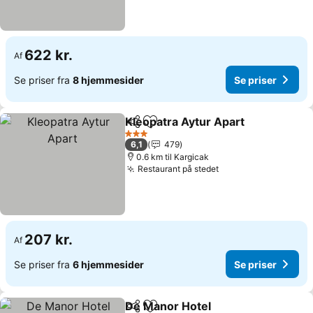
622 kr.
Af
Se priser fra
8 hjemmesider
Se priser
Kleopatra Aytur Apart
Del
Føj til favoritter
Se p
3 Stjerner
6,1
479
0.6 km til Kargicak
Restaurant på stedet
Se priser
207 kr.
Af
Se priser fra
6 hjemmesider
Se priser
De Manor Hotel
Del