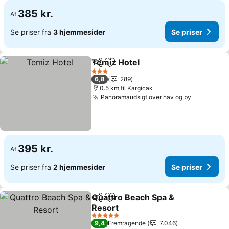
385 kr.
Af
Se priser fra
3 hjemmesider
Se priser
Temiz Hotel
Del
Føj til favoritter
Se priser
3 Stjerner
6,8
289
0.5 km til Kargicak
Panoramaudsigt over hav og by
Se priser
395 kr.
Af
Se priser fra
2 hjemmesider
Se priser
Quattro Beach Spa &
Del
Føj til favoritter
Resort
Se priser
5 Stjerner
9,4
Fremragende
7.046