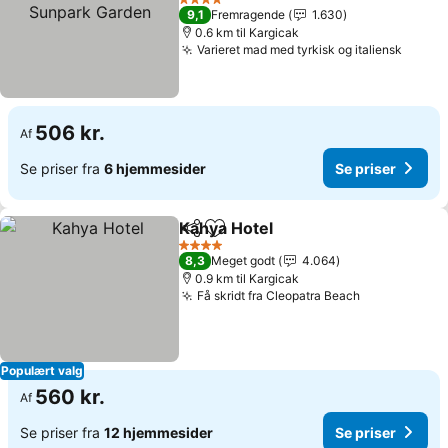
Se priser
4 Stjerner
9,1
Fremragende
1.630
0.6 km til Kargicak
Varieret mad med tyrkisk og italiensk
Se pri
506 kr.
Af
Se priser fra
6 hjemmesider
Se priser
Kahya Hotel
Del
Føj til favoritter
Se priser
4 Stjerner
8,3
Meget godt
4.064
0.9 km til Kargicak
Få skridt fra Cleopatra Beach
Se priser
Populært valg
560 kr.
Af
Se priser fra
12 hjemmesider
Se priser