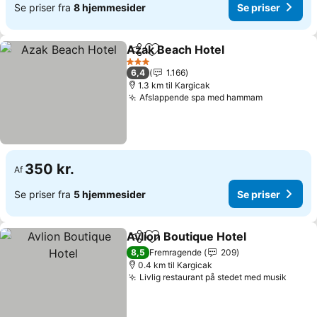
Se priser fra
8 hjemmesider
Se priser
Azak Beach Hotel
Del
Føj til favoritter
Se priser
3 Stjerner
6,4
1.166
1.3 km til Kargicak
Afslappende spa med hammam
Se priser
350 kr.
Af
Se priser fra
5 hjemmesider
Se priser
Avlion Boutique Hotel
Del
Føj til favoritter
Se p
8,5
Fremragende
209
0.4 km til Kargicak
Livlig restaurant på stedet med musik
Se pr