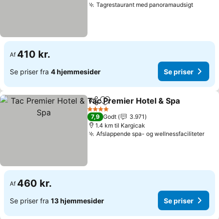
Tagrestaurant med panoramaudsigt
Se pris
410 kr.
Af
Se priser fra
4 hjemmesider
Se priser
Tac Premier Hotel & Spa
Del
Føj til favoritter
Se
4 Stjerner
7,9
Godt
3.971
1.4 km til Kargicak
Afslappende spa- og wellnessfaciliteter
Se p
460 kr.
Af
Se priser fra
13 hjemmesider
Se priser