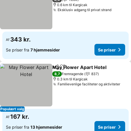
0.6 km til Kargicak
Eksklusiv adgang til privat strand
Se priser
343 kr.
Af
Se priser fra
7 hjemmesider
Se priser
May Flower Apart Hotel
Del
Føj til favoritter
Se
8,7
Fremragende
837
0.3 km til Kargicak
Familievenlige faciliteter og aktiviteter
Se pr
Populært valg
167 kr.
Af
Se priser fra
13 hjemmesider
Se priser