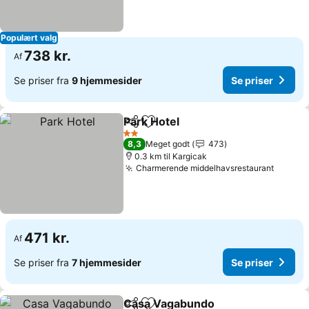
Populært valg
738 kr.
Af
Se priser fra
9 hjemmesider
Se priser
Park Hotel
Del
Føj til favoritter
Se priser
2 Stjerner
8,3
Meget godt
473
0.3 km til Kargicak
Charmerende middelhavsrestaurant
Se pri
471 kr.
Af
Se priser fra
7 hjemmesider
Se priser
Casa Vagabundo