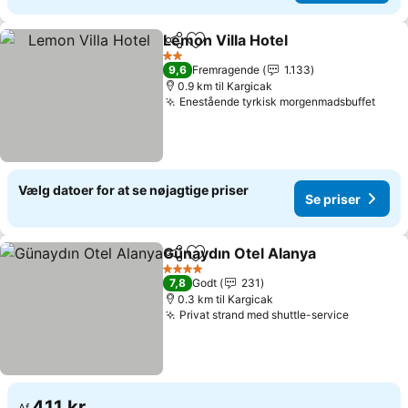
Lemon Villa Hotel
Del
Føj til favoritter
Se priser
2 Stjerner
9,6
Fremragende
1.133
0.9 km til Kargicak
Enestående tyrkisk morgenmadsbuffet
Se p
Vælg datoer for at se nøjagtige priser
Se priser
Günaydın Otel Alanya
Del
Føj til favoritter
Se pr
4 Stjerner
7,8
Godt
231
0.3 km til Kargicak
Privat strand med shuttle-service
Se prise
411 kr.
Af