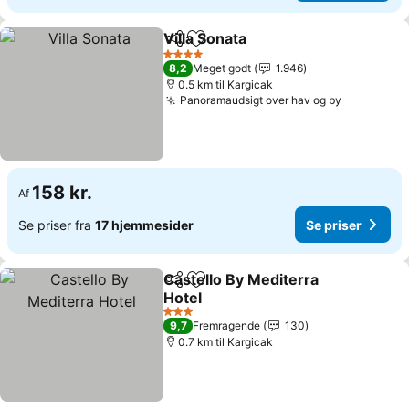
Villa Sonata
Del
Føj til favoritter
Se priser
4 Stjerner
8,2
Meget godt
1.946
0.5 km til Kargicak
Panoramaudsigt over hav og by
Se priser
158 kr.
Af
Se priser fra
17 hjemmesider
Se priser
Castello By Mediterra
Del
Føj til favoritter
Hotel
Se priser
3 Stjerner
9,7
Fremragende
130
0.7 km til Kargicak