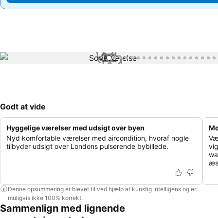
1 / 99
Godt at vide
Hyggelige værelser med udsigt over byen
Mo
Nyd komfortable værelser med aircondition, hvoraf nogle
Væ
tilbyder udsigt over Londons pulserende bybillede.
vi
wa
æs
Denne opsummering er blevet til ved hjælp af kunstig intelligens og er
muligvis ikke 100% korrekt.
Sammenlign med lignende