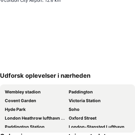
London City Airport
:
12.6
km
Udforsk oplevelser i nærheden
Udvid kort
Wembley stadion
Paddington
Covent Garden
Victoria Station
Hyde Park
Soho
London Heathrow lufthavn (LHR)
Oxford Street
Paddington Station
London-Stansted Lufthavn