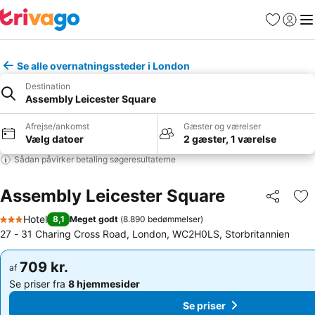
Favoritter
Log ind
Me
Se alle overnatningssteder i London
Destination
Assembly Leicester Square
Afrejse/ankomst
Gæster og værelser
Vælg datoer
2 gæster, 1 værelse
Sådan påvirker betaling søgeresultaterne
Assembly Leicester Square
Del
Føj
Hotel
8,1
Meget godt
(
8.890 bedømmelser
)
3 Stjerner
27 - 31 Charing Cross Road, London, WC2H0LS, Storbritannien
709 kr.
709 kr.
af
af
Se priser fra
8 hjemmesider
Se priser fra
8 hjemmesider
Se priser
Se priser