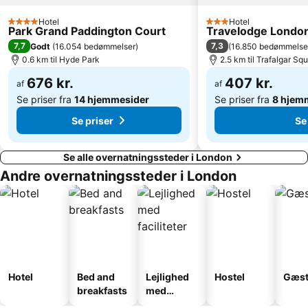
Westminster
The City
Hotel
Hotel
4 Stjerner
3 Stjerner
Park Grand Paddington Court
Travelodge London
The London Eye
Euston Station
7,7
7,3
Godt
(
16.054 bedømmelser
)
(
16.850 bedømmelse
Buckingham Palace
Trafalgar Square
0.6 km til Hyde Park
2.5 km til Trafalgar Sq
ExCeL
St Pancras Station
676 kr.
407 kr.
af
af
Se priser fra
14 hjemmesider
Se priser fra
8 hjem
Se priser
Se
Se alle overnatningssteder i London
Andre overnatningssteder i London
Hotel
Bed and
Lejlighed
Hostel
Gæst
breakfasts
med
faciliteter