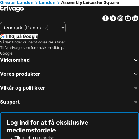
Greater London
London
Assembly Leicester Square
Facebook
Twitter
Insta
Yo
Tilføj på Google
Sådan finder du nemt vores resultater:
Tilføj trivago som foretrukken kilde på
Google.
Virksomhed
Vores produkter
Vilkår og politikker
Support
Log ind for at få eksklusive
medlemsfordele
Tilpas din oplevelse