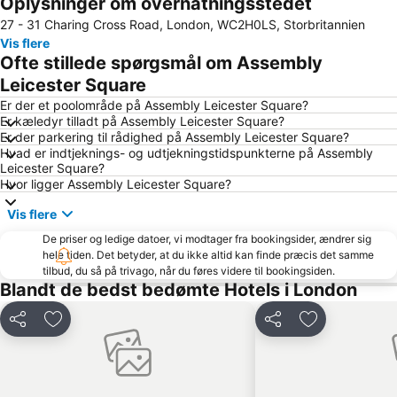
Oplysninger om overnatningsstedet
Kensington
London Gatwick Airport
27 - 31 Charing Cross Road, London, WC2H0LS, Storbritannien
Liverpool Street Station
Piccadilly Circus
Vis flere
Camden Town
Emirates Stadium
Ofte stillede spørgsmål om Assembly
Bloomsbury
Notting Hill
Leicester Square
Big Ben
Bayswater
Er der et poolområde på Assembly Leicester Square?
Er kæledyr tilladt på Assembly Leicester Square?
Tottenham Hotspur Stadium
Kings Cross
Er der parkering til rådighed på Assembly Leicester Square?
Hvad er indtjeknings- og udtjekningstidspunkterne på Assembly
Tottenham
Mayfair
Leicester Square?
Earls Court
London Bridge
Hvor ligger Assembly Leicester Square?
Wembley
King's Cross Station
Vis flere
Shoreditch
Marylebone
De priser og ledige datoer, vi modtager fra bookingsider, ændrer sig
hele tiden. Det betyder, at du ikke altid kan finde præcis det samme
Waterloo Station
South Kensington
tilbud, du så på trivago, når du føres videre til bookingsiden.
The O2 Arena
Islington
Blandt de bedst bedømte Hotels i London
Victoria
Tower Bridge
Del
Føj til favoritter
Del
Føj til favorit
St Giles
Russell Square
Stratford Station
Picadilly Circus Station
Leicester Square
Covent Garden