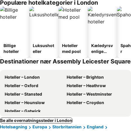
Populære hotelkategorier i London
Billige
Luksushot
Hoteller
Kæledyrsv
Spah
hoteller
eller
med pool
enlige
r
hoteller
Destinationer nær Assembly Leicester Square
Hoteller – London
Hoteller – Brighton
Hoteller – Oxford
Hoteller – Heathrow
Hoteller – Stansted
Hoteller – Westminster
Hoteller – Hounslow
Hoteller – Croydon
Hoteller – Gatwick
Se alle overnatningssteder i London
Hotelsøgning
Europa
Storbritannien
England