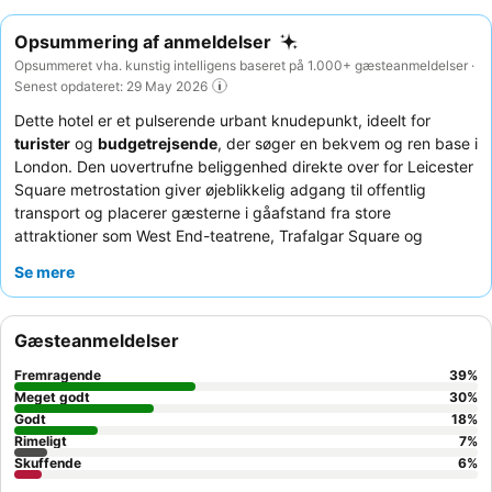
Opsummering af anmeldelser
Opsummeret vha. kunstig intelligens baseret på 1.000+ gæsteanmeldelser ·
Senest opdateret: 29 May 2026
Dette hotel er et pulserende urbant knudepunkt, ideelt for
turister
og
budgetrejsende
, der søger en bekvem og ren base i
London. Den uovertrufne beliggenhed direkte over for Leicester
Square metrostation giver øjeblikkelig adgang til offentlig
transport og placerer gæsterne i gåafstand fra store
attraktioner som West End-teatrene, Trafalgar Square og
Piccadilly Circus. Højdepunktet blandt faciliteterne er uden tvivl
Se mere
tagbaren
, der byder på en fantastisk udsigt over byen.
Gæsterne roser konsekvent det enestående
personale og
service
samt de varierede tilbud fra tagrestauranten, herunder
Gæsteanmeldelser
en overdådig morgenmadsbuffet. For et mere roligt ophold bør
gæsterne overveje at anmode om et værelse, der vender væk
Fremragende
39
%
fra den travle gade.
Meget godt
30
%
Godt
18
%
Rimeligt
7
%
Skuffende
6
%