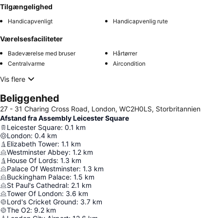
Tilgængelighed
Handicapvenligt
Handicapvenlig rute
Værelsesfaciliteter
Badeværelse med bruser
Hårtørrer
Centralvarme
Aircondition
Vis flere
Beliggenhed
27 - 31 Charing Cross Road, London, WC2H0LS, Storbritannien
Afstand fra Assembly Leicester Square
Leicester Square
:
0.1
km
London
:
0.4
km
Elizabeth Tower
:
1.1
km
Westminster Abbey
:
1.2
km
House Of Lords
:
1.3
km
Palace Of Westminster
:
1.3
km
Buckingham Palace
:
1.5
km
St Paul's Cathedral
:
2.1
km
Tower Of London
:
3.6
km
Lord's Cricket Ground
:
3.7
km
The O2
:
9.2
km