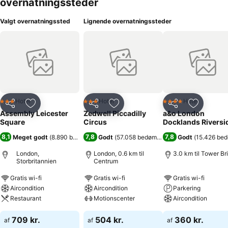
overnatningssteder
Valgt overnatningssted
Lignende overnatningssteder
Hotel
Hotel
Hotel
3 Stjerner
3 Stjerner
4 Stjerner
Del
Føj til favoritter
Del
Føj til favoritter
Del
Føj til fa
Assembly Leicester
Zedwell Piccadilly
a&o London
Square
Circus
Docklands Riversi
8,1
7,8
7,8
Meget godt
(
8.890 bedømmelser
Godt
)
(
57.058 bedømmelser
)
Godt
(
15.426 be
London,
London, 0.6 km til
3.0 km til Tower Br
Storbritannien
Centrum
Gratis wi-fi
Gratis wi-fi
Gratis wi-fi
Aircondition
Aircondition
Parkering
Restaurant
Motionscenter
Aircondition
709 kr.
504 kr.
360 kr.
af
af
af