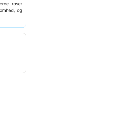
erne roser
somhed, og
e væremåde
r at anmode