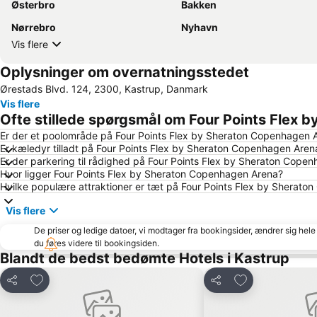
Østerbro
Bakken
Nørrebro
Nyhavn
Vis flere
Oplysninger om overnatningsstedet
Ørestads Blvd. 124, 2300, Kastrup, Danmark
Vis flere
Ofte stillede spørgsmål om Four Points Flex
Er der et poolområde på Four Points Flex by Sheraton Copenhagen 
Er kæledyr tilladt på Four Points Flex by Sheraton Copenhagen Aren
Er der parkering til rådighed på Four Points Flex by Sheraton Cope
Hvor ligger Four Points Flex by Sheraton Copenhagen Arena?
Hvilke populære attraktioner er tæt på Four Points Flex by Sherat
Vis flere
De priser og ledige datoer, vi modtager fra bookingsider, ændrer sig hele 
du føres videre til bookingsiden.
Blandt de bedst bedømte Hotels i Kastrup
Føj til favoritter
Føj til favoritter
Del
Del