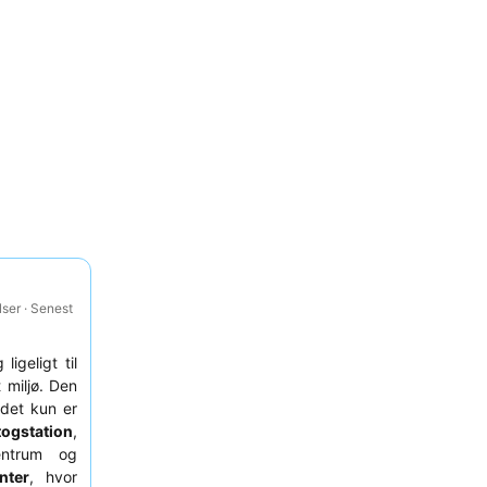
ser · Senest
igeligt til
miljø. Den
det kun er
ogstation
,
entrum og
nter
, hvor