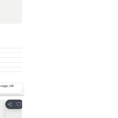
ivago, når
Føj til favoritter
Føj til favorit
Del
Del