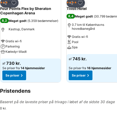
Føj til favoritter
Føj til favoritter
Hotel
Hotel
3 Stjerner
4 Stjerner
Del
Del
Four Points Flex by Sheraton
Tivoli Hotel
Copenhagen Arena
8,4
Meget godt
(
30.799 bedøm
8,2
Meget godt
(
5.359 bedømmelser
)
0.7 km til Københavns
hovedbanegård
Kastrup, Danmark
Gratis wi-fi
Gratis wi-fi
Pool
Parkering
Spa
Kæledyr tilladt
Se priser
745 kr.
af
Se priser
730 kr.
af
Se priser fra
14 hjemmesider
Se priser fra
16 hjemmesider
Se priser
Se priser
Pristendens
Baseret på de laveste priser på trivago i løbet af de sidste 30 dage
0 kr.