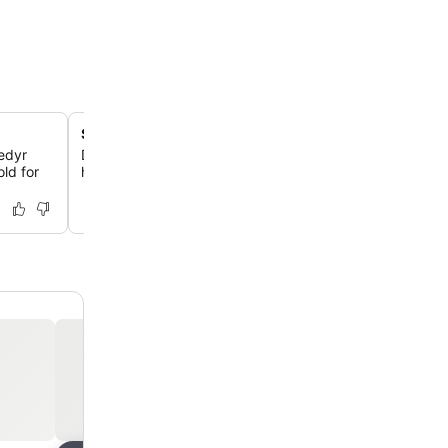
Stille værelser trods central beliggenhed
edyr
Du kan nyde en fredelig nattesøvn på stille værelser, på
ld for
hotellets nærhed til travle veje og offentlig transport.