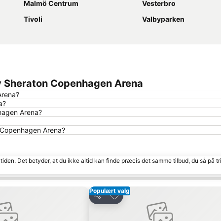
Malmö Centrum
Vesterbro
Tivoli
Valbyparken
 by Sheraton Copenhagen Arena
Arena?
a?
nhagen Arena?
on Copenhagen Arena?
tiden. Det betyder, at du ikke altid kan finde præcis det samme tilbud, du så på tr
Populært valg
Føj til favoritter
Del