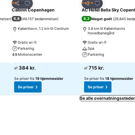
Føj til favoritter
Føj til favoritter
Hotel
Hotel
2 Stjerner
4 Stjerner
Del
Del
Cabinn Copenhagen
AC Hotel Bella Sky Cope
6,8
8,3
melser
)
(
46.157 bedømmelser
)
Meget godt
(
26.845 bed
København, 1.2 km til Centrum
3.8 km til Københavns
hovedbanegård
Gratis wi-fi
Gratis wi-fi
Parkering
Spa
Motionscenter
Parkering
Se priser
Se priser
384 kr.
715 kr.
af
af
Se priser fra
19 hjemmesider
Se priser fra
18 hjemmesider
Se priser
Se priser
Se alle overnatningssteder