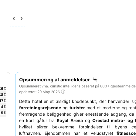
Opsummering af anmeldelser
Opsummeret vha. kunstig intelligens baseret på 800+ gæsteanmeldel
36
%
opdateret: 29 May 2026
38
%
17
%
Dette hotel er et alsidigt knudepunkt, der henvender sig l
4
%
forretningsrejsende
og
turister
med et moderne og rent 
5
%
fremragende beliggenhed giver enestående adgang, da 
en kort gåtur fra
Royal Arena
og
Ørestad metro- og t
hvilket sikrer bekvemme forbindelser til byens c
lufthavnen. Ejendommen har et veludstyret
fitnessce