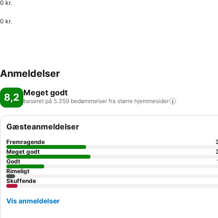
0 kr.
0 kr.
Anmeldelser
Meget godt
8,2
baseret på 5.359 bedømmelser fra større
hjemmesider
Gæsteanmeldelser
Fremragende
Meget godt
Godt
Rimeligt
Skuffende
Vis anmeldelser