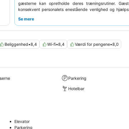
gæsterne kan opretholde deres træningsrutiner. Gæst
konsekvent personalets enestående venlighed og hjælp
receptionsteamet roses ofte for deres imødekommend
Se mere
og effektivitet. For et mere roligt ophold anbefales gæste
om et værelse mod haven.
Beliggenhed
•
8,4
Wi-fi
•
8,4
Værdi for pengene
•
8,0
lserne
Parkering
Hotelbar
Elevator
Parkering