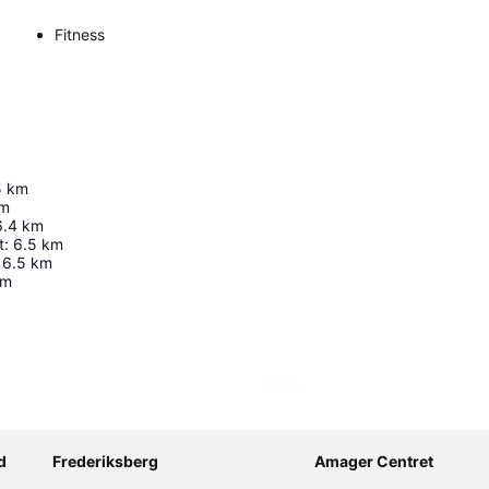
Fitness
5
km
m
6.4
km
t
:
6.5
km
6.5
km
km
Udvid kort
d
Frederiksberg
Amager Centret