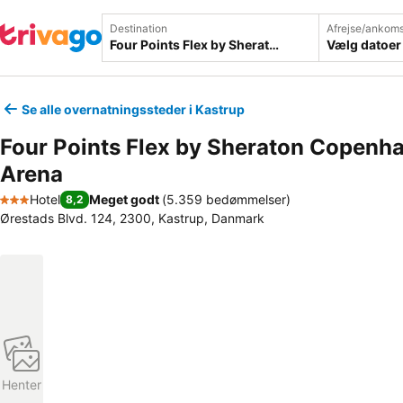
Destination
Afrejse/ankoms
Vælg datoer
Se alle overnatningssteder i Kastrup
Four Points Flex by Sheraton Copenh
Arena
Hotel
Meget godt
(
5.359 bedømmelser
)
8,2
3 Stjerner
Ørestads Blvd. 124, 2300, Kastrup, Danmark
Henter