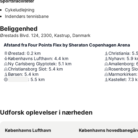
Sportsfaciliteter
Cykeludlejning
Indendørs tennisbane
Beliggenhed
Ørestads Blvd. 124, 2300, Kastrup, Danmark
Afstand fra Four Points Flex by Sheraton Copenhagen Arena
Ørestad
:
0.2
km
Christiania
:
5.
Københavns Lufthavn
:
4.4
km
Nyhavn
:
5.9
k
Ny Carlsberg Glyptotek
:
5.1
km
Amalienborg
:
Christiansborg Slot
:
5.4
km
Rosenborg Slo
Børsen
:
5.4
km
Marmorkirken
:
:
5.5
km
Kastellet
:
7.3
Udforsk oplevelser i nærheden
Københavns Lufthavn
Københavns hovedbanegår