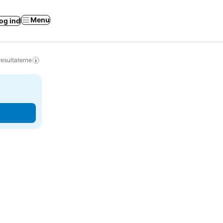
Menu
og ind
resultaterne