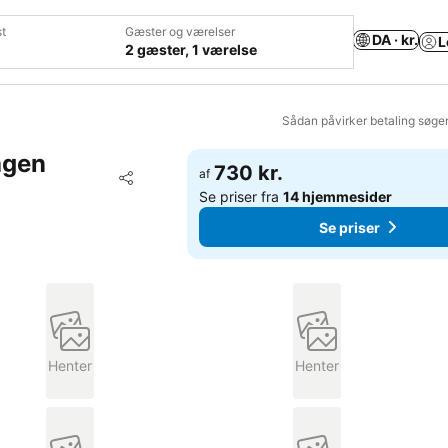
t
Gæster og værelser
DA · kr.
L
2 gæster, 1 værelse
Sådan påvirker betaling søge
agen
730 kr.
Føj til favoritter
af
Del
Se priser fra
14 hjemmesider
Se priser
Henter
Henter