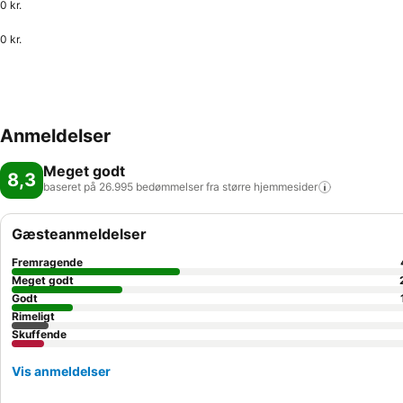
0 kr.
0 kr.
Anmeldelser
Meget godt
8,3
baseret på 26.995 bedømmelser fra større
hjemmesider
Gæsteanmeldelser
Fremragende
Meget godt
Godt
Rimeligt
Skuffende
Vis anmeldelser