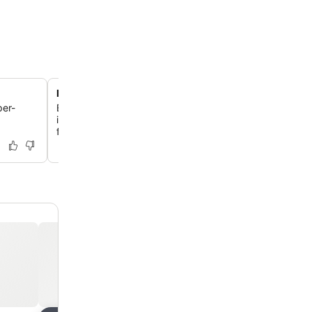
Komfort på renoverede executive-værelser
per-
Bo på de opdaterede executive-værelser, der har mode
indretning, komfortable senge og forbedrede faciliteter,
forfriskende oplevelse.