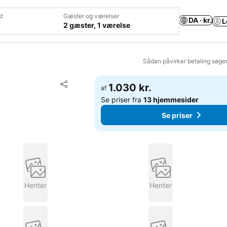
t
Gæster og værelser
DA · kr.
L
2 gæster, 1 værelse
Sådan påvirker betaling søge
Føj til favoritter
1.030 kr.
af
Del
Se priser fra
13 hjemmesider
Se priser
Henter
Henter