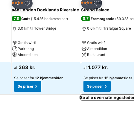
Føj til favoritter
Føj til favoritter
Hotel
Hotel
4 Stjerner
4 Stjerner
Del
Del
a&o London Docklands Riverside
Strand Palace
7,8
8,7
Godt
(
15.426 bedømmelser
)
Fremragende
(
39.023 b
3.0 km til Tower Bridge
0.6 km til Trafalgar Square
Gratis wi-fi
Gratis wi-fi
Parkering
Aircondition
Aircondition
Restaurant
363 kr.
1.077 kr.
af
af
Se priser fra
12 hjemmesider
Se priser fra
15 hjemmesider
Se priser
Se priser
Se alle overnatningsstede