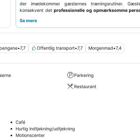
der imødekommer gæsternes træningsrutiner. Gæste
konsekvent det
professionelle og opmærksomme pers
receptionen og Executive Lounge-teamene, og frem
Se mere
varierede og lækre
morgenmadsbuffet
med forskellige 
herunder halal. For en mere eksklusiv oplevelse kan du 
booke et
Executive Room
for adgang til den dedikerede
Lounge og dens forbedrede faciliteter.
 pengene
•
7,7
Offentlig transport
•
7,7
Morgenmad
•
7,4
lserne
Parkering
Restaurant
Café
Hurtig indtjekning/udtjekning
Motionscenter