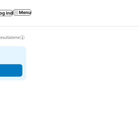
Menu
og ind
resultaterne