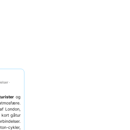
lser ·
turister
og
 atmosfære.
 af London,
 kort gåtur
indelser.
on-cykler,