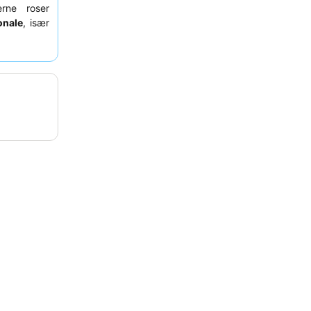
rne roser
onale
, især
hæver den
muligheder,
overveje at
 Executive