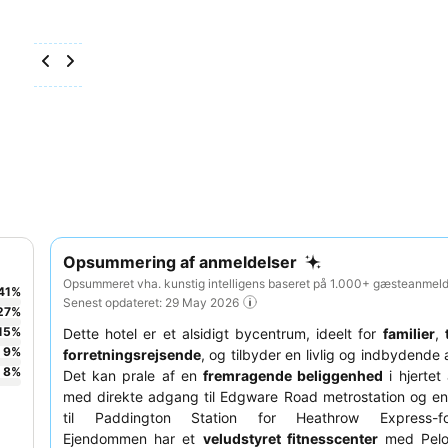
Opsummering af anmeldelser
Opsummeret vha. kunstig intelligens baseret på 1.000+ gæsteanmelde
41
%
Senest opdateret: 29 May 2026
27
%
15
%
Dette hotel er et alsidigt bycentrum, ideelt for
familier
,
9
%
forretningsrejsende
, og tilbyder en livlig og indbydende
8
%
Det kan prale af en
fremragende beliggenhed
i hjertet
med direkte adgang til Edgware Road metrostation og en
til Paddington Station for Heathrow Express-forb
Ejendommen har et
veludstyret fitnesscenter
med Pelot