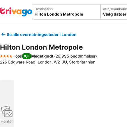
Destination
Afrejse/ankoms
Vælg datoer
Se alle overnatningssteder i London
Hilton London Metropole
Hotel
Meget godt
(
26.995 bedømmelser
)
8,3
4 Stjerner
225 Edgware Road, London, W21JU, Storbritannien
Henter