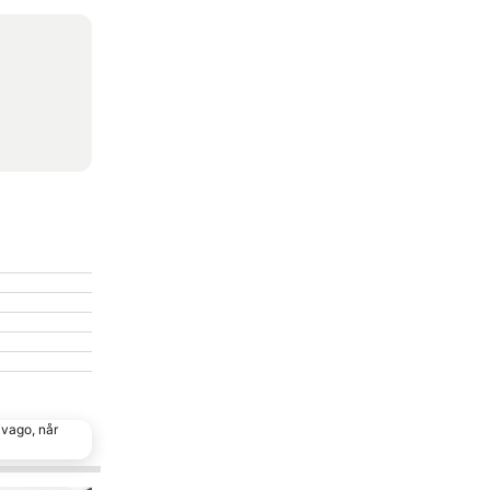
n
ivago, når