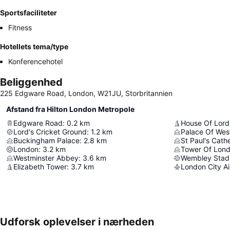
Sportsfaciliteter
Fitness
Hotellets tema/type
Konferencehotel
Beliggenhed
225 Edgware Road, London, W21JU, Storbritannien
Afstand fra Hilton London Metropole
Edgware Road
:
0.2
km
House Of Lord
Lord's Cricket Ground
:
1.2
km
Palace Of Wes
Buckingham Palace
:
2.8
km
St Paul's Cath
London
:
3.2
km
Tower Of Lon
Westminster Abbey
:
3.6
km
Wembley Stad
Elizabeth Tower
:
3.7
km
London City Ai
Udforsk oplevelser i nærheden