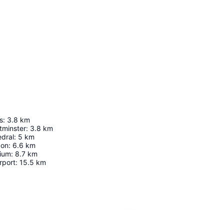
s
:
3.8
km
tminster
:
3.8
km
edral
:
5
km
don
:
6.6
km
ium
:
8.7
km
rport
:
15.5
km
Udvid kort