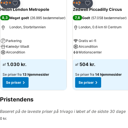
Føj til favoritter
Føj til favoritter
Hotel
Hotel
4 Stjerner
3 Stjerner
Del
Del
Hilton London Metropole
Zedwell Piccadilly Circus
8,3
7,8
Meget godt
(
26.995 bedømmelser
)
Godt
(
57.058 bedømmelser
)
London, Storbritannien
London, 0.6 km til Centrum
Parkering
Gratis wi-fi
Kæledyr tilladt
Aircondition
Aircondition
Motionscenter
1.030 kr.
504 kr.
af
af
Se priser fra
13 hjemmesider
Se priser fra
14 hjemmesider
Se priser
Se priser
Pristendens
Baseret på de laveste priser på trivago i løbet af de sidste 30 dage
0 kr.