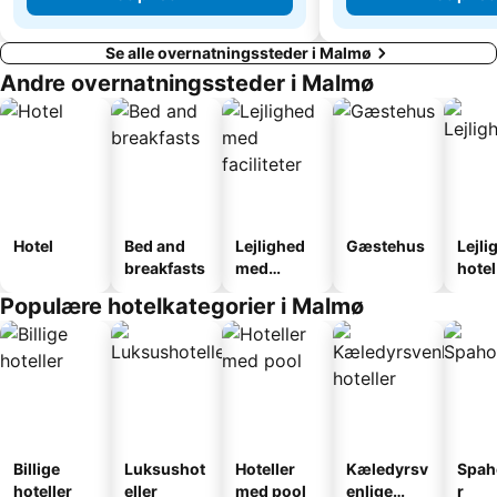
Se alle overnatningssteder i Malmø
Andre overnatningssteder i Malmø
Hotel
Bed and
Lejlighed
Gæstehus
Lejli
breakfasts
med
hotel
faciliteter
Populære hotelkategorier i Malmø
Billige
Luksushot
Hoteller
Kæledyrsv
Spah
hoteller
eller
med pool
enlige
r