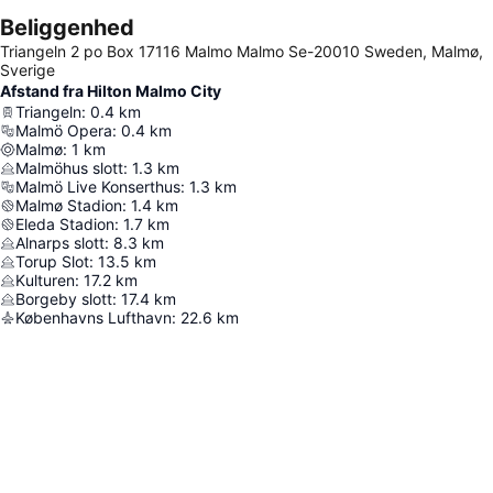
Beliggenhed
Triangeln 2 po Box 17116 Malmo Malmo Se-20010 Sweden, Malmø,
Sverige
Afstand fra Hilton Malmo City
Triangeln
:
0.4
km
Malmö Opera
:
0.4
km
Malmø
:
1
km
Malmöhus slott
:
1.3
km
Malmö Live Konserthus
:
1.3
km
Malmø Stadion
:
1.4
km
Eleda Stadion
:
1.7
km
Alnarps slott
:
8.3
km
Torup Slot
:
13.5
km
Kulturen
:
17.2
km
Borgeby slott
:
17.4
km
Københavns Lufthavn
:
22.6
km