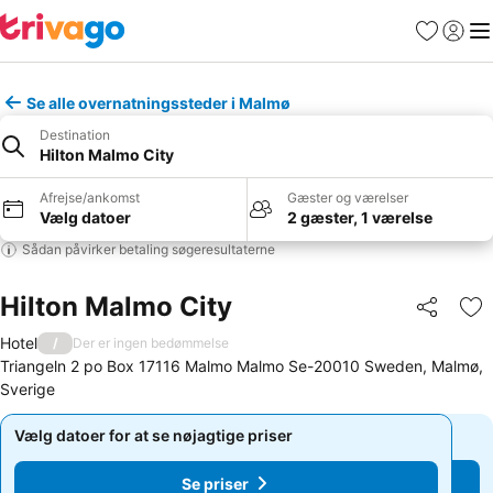
Favoritter
Log ind
Me
Se alle overnatningssteder i Malmø
Destination
Hilton Malmo City
Afrejse/ankomst
Gæster og værelser
Vælg datoer
2 gæster, 1 værelse
Sådan påvirker betaling søgeresultaterne
Hilton Malmo City
Del
Føj
Hotel
/
Der er ingen bedømmelse
Triangeln 2 po Box 17116 Malmo Malmo Se-20010 Sweden, Malmø,
Sverige
Vælg datoer for at se nøjagtige priser
Vælg datoer for at se nøjagtige priser
Se priser
Se priser