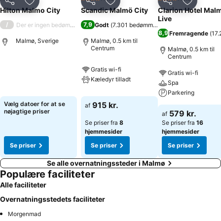
4 Stjerner
4 Stjerner
Del
Føj til favoritter
Del
Føj til favoritter
Del
Føj til fa
Hilton Malmo City
Scandic Malmö City
Clarion Hotel Mal
Live
/
7,9
Der er ingen bedømmelse
Godt
(
7.301 bedømmelser
)
8,9
Fremragende
(
17.
Malmø, Sverige
Malmø, 0.5 km til
Centrum
Malmø, 0.5 km til
Centrum
Gratis wi-fi
Gratis wi-fi
Kæledyr tilladt
Spa
Parkering
Vælg datoer for at se
915 kr.
af
nøjagtige priser
579 kr.
af
Se priser fra
8
Se priser fra
16
hjemmesider
hjemmesider
Se priser
Se priser
Se priser
Se alle overnatningssteder i Malmø
Populære faciliteter
Alle faciliteter
Overnatningsstedets faciliteter
Morgenmad