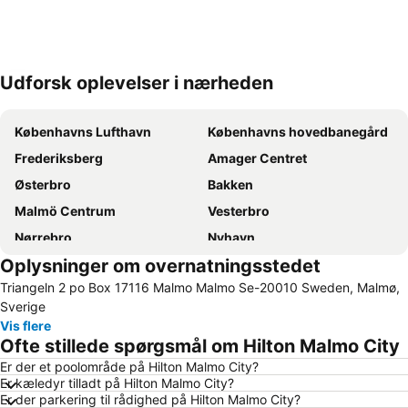
Udforsk oplevelser i nærheden
Udvid kort
Københavns Lufthavn
Københavns hovedbanegård
Frederiksberg
Amager Centret
Østerbro
Bakken
Malmö Centrum
Vesterbro
Nørrebro
Nyhavn
Oplysninger om overnatningsstedet
Tivoli
Valbyparken
Triangeln 2 po Box 17116 Malmo Malmo Se-20010 Sweden, Malmø,
Ørestad
Parken Stadium
Sverige
Rådhuspladsen
Fisketorvet
Vis flere
Ofte stillede spørgsmål om Hilton Malmo City
Bella Center
Kongens Nytorv
Er der et poolområde på Hilton Malmo City?
Operaen
Christianshavn
Er kæledyr tilladt på Hilton Malmo City?
Nørreport station
Malmö Centralstation
Er der parkering til rådighed på Hilton Malmo City?