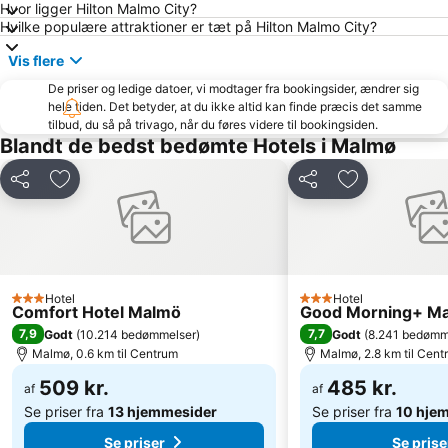
Hvor ligger Hilton Malmo City?
Indre By
Royal Copenhagen
Hvilke populære attraktioner er tæt på Hilton Malmo City?
Islands Brygge
København Zoo
Vis flere
Dyrehaven
Strøget
De priser og ledige datoer, vi modtager fra bookingsider, ændrer sig
Christiania
Christiansborg Palace
hele tiden. Det betyder, at du ikke altid kan finde præcis det samme
tilbud, du så på trivago, når du føres videre til bookingsiden.
Söderåsens Nationalpark
Frederiksberg Centret
Blandt de bedst bedømte Hotels i Malmø
Rødovre Centrum
Malmö Arena
Del
Føj til favoritter
Del
Føj til favorit
Lilla Torg
Brøndby Stadion
Amalienborg Slot
Rungsted Havn
Ballerup Centret
Langelinie
Kastellet
Københavns Bymuseum
Hotel
Hotel
Hundige
Home of Carlsberg
3 Stjerner
3 Stjerner
Comfort Hotel Malmö
Good Morning+ M
Copenhagen Port
7,9
Vor Frue Kirke - Københavns Domkirke
7,7
Godt
(
10.214 bedømmelser
)
Godt
(
8.241 bedømm
Malmø, 0.6 km til Centrum
Malmø, 2.8 km til Cent
Vallensbæk
Gamla Stan
509 kr.
485 kr.
af
af
Stortorget
Cph Cool
Se priser fra
13 hjemmesider
Se priser fra
10 hje
Se priser
Se prise