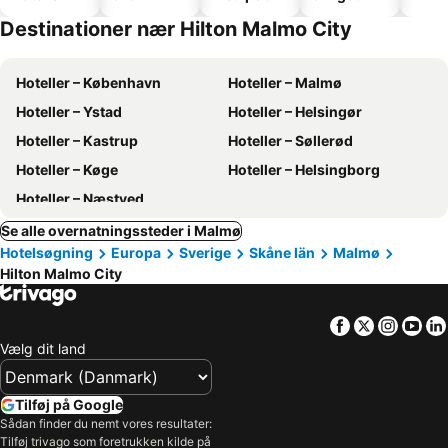
hoteller
Destinationer nær Hilton Malmo City
Hoteller – København
Hoteller – Malmø
Hoteller – Ystad
Hoteller – Helsingør
Hoteller – Kastrup
Hoteller – Søllerød
Hoteller – Køge
Hoteller – Helsingborg
Hoteller – Næstved
Se alle overnatningssteder i Malmø
Hotelsøgning
Europa
Sverige
Skåne län
Malmø
Hilton Malmo City
Facebook
Twitter
Insta
Yo
Vælg dit land
Tilføj på Google
Sådan finder du nemt vores resultater:
Tilføj trivago som foretrukken kilde på