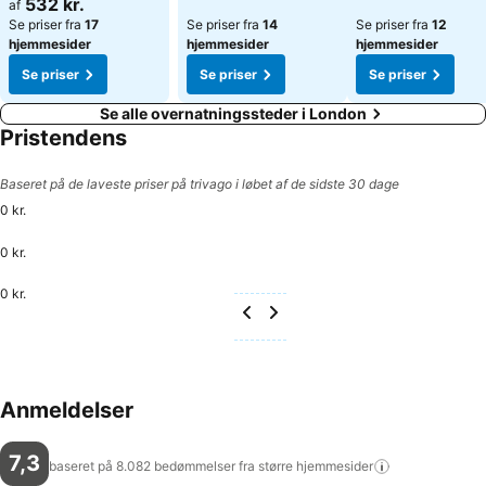
532 kr.
af
Se priser fra
17
Se priser fra
14
Se priser fra
12
hjemmesider
hjemmesider
hjemmesider
Se priser
Se priser
Se priser
Se alle overnatningssteder i London
Pristendens
Baseret på de laveste priser på trivago i løbet af de sidste 30 dage
0 kr.
0 kr.
0 kr.
Anmeldelser
7,3
baseret på 8.082 bedømmelser fra større
hjemmesider