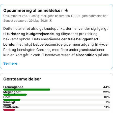
Opsummering af anmeldelser
Opsummeret vha. kunstig intelligens baseret på 1.000+ gæsteanmeldelser ·
Senest opdateret: 29 May 2026
Dette hotel er et alsidigt knudepunkt, der henvender sig ligeligt
til
turister
og
budgetrejsende
, og tilbyder et praktisk og
bekvemt ophold. Dets enestående
centrale beliggenhed i
London
i et roligt beboelsesområde giver nem adgang til Hyde
Park og Kensington Gardens, med flere undergrundsstationer
kun en kort gåtur væk. Tilstedeværelsen af
aircondition
på alle
værelser sikrer komfort, en værdsat facilitet i bymiljøer.
Se mere
Gæsterne roser konsekvent det
venlige og hjælpsomme
personale i receptionen
og den varierede morgenmadsbuffet
af høj kvalitet, som inkluderer både italienske og engelske retter.
Gæsteanmeldelser
For en mere rolig oplevelse anbefaler gæsterne at bede om et
værelse mod haven.
Fremragende
44
%
Meget godt
22
%
Godt
16
%
Rimeligt
7
%
Skuffende
11
%