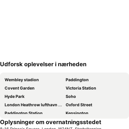
Udforsk oplevelser i nærheden
Udvid kort
Wembley stadion
Paddington
Covent Garden
Victoria Station
Hyde Park
Soho
London Heathrow lufthavn (LHR)
Oxford Street
Paddington Station
Kensington
Oplysninger om overnatningsstedet
London Gatwick Airport
Liverpool Street Station
8-16 Prince's Square, London, W24NT, Storbritannien