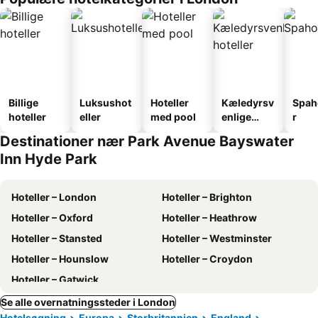
Billige
Luksushot
Hoteller
Kæledyrsv
Spah
hoteller
eller
med pool
enlige
r
hoteller
Destinationer nær Park Avenue Bayswater
Inn Hyde Park
Hoteller – London
Hoteller – Brighton
Hoteller – Oxford
Hoteller – Heathrow
Hoteller – Stansted
Hoteller – Westminster
Hoteller – Hounslow
Hoteller – Croydon
Hoteller – Gatwick
Se alle overnatningssteder i London
Hotelsøgning
Europa
Storbritannien
England