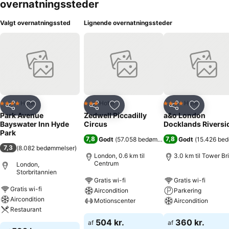
overnatningssteder
Valgt overnatningssted
Lignende overnatningssteder
Hotel
Hotel
Hotel
4 Stjerner
3 Stjerner
4 Stjerner
Del
Føj til favoritter
Del
Føj til favoritter
Del
Føj til fa
Park Avenue
Zedwell Piccadilly
a&o London
Bayswater Inn Hyde
Circus
Docklands Riversi
Park
7,8
7,8
Godt
(
57.058 bedømmelser
)
Godt
(
15.426 be
7,3
(
8.082 bedømmelser
)
London, 0.6 km til
3.0 km til Tower Br
Centrum
London,
Storbritannien
Gratis wi-fi
Gratis wi-fi
Gratis wi-fi
Aircondition
Parkering
Aircondition
Motionscenter
Aircondition
Restaurant
504 kr.
360 kr.
af
af