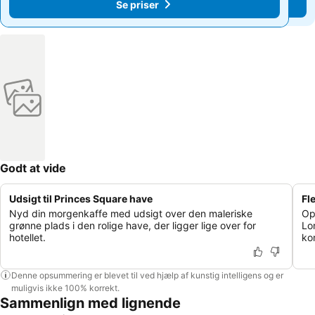
Se priser
Se priser
Godt at vide
Udsigt til Princes Square have
Fl
Nyd din morgenkaffe med udsigt over den maleriske
Op
grønne plads i den rolige have, der ligger lige over for
Lon
hotellet.
ko
Denne opsummering er blevet til ved hjælp af kunstig intelligens og er
muligvis ikke 100% korrekt.
Sammenlign med lignende