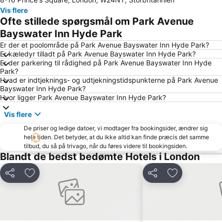
Piccadilly Circus
Camden Town
Vis flere
Emirates Stadium
Bloomsbury
Ofte stillede spørgsmål om Park Avenue
Notting Hill
Big Ben
Bayswater Inn Hyde Park
Bayswater
Tottenham Hotspur Stadium
Er der et poolområde på Park Avenue Bayswater Inn Hyde Park?
Er kæledyr tilladt på Park Avenue Bayswater Inn Hyde Park?
Kings Cross
Tottenham
Er der parkering til rådighed på Park Avenue Bayswater Inn Hyde
Park?
Mayfair
Earls Court
Hvad er indtjeknings- og udtjekningstidspunkterne på Park Avenue
London Bridge
Wembley
Bayswater Inn Hyde Park?
Hvor ligger Park Avenue Bayswater Inn Hyde Park?
King's Cross Station
Shoreditch
Vis flere
Marylebone
Waterloo Station
De priser og ledige datoer, vi modtager fra bookingsider, ændrer sig
South Kensington
The O2 Arena
hele tiden. Det betyder, at du ikke altid kan finde præcis det samme
Islington
Victoria
tilbud, du så på trivago, når du føres videre til bookingsiden.
Blandt de bedst bedømte Hotels i London
Tower Bridge
Russell Square
St Giles
Stratford Station
Del
Føj til favoritter
Del
Føj til favorit
Picadilly Circus Station
Leicester Square
Covent Garden
Westminster
The City
Euston Station