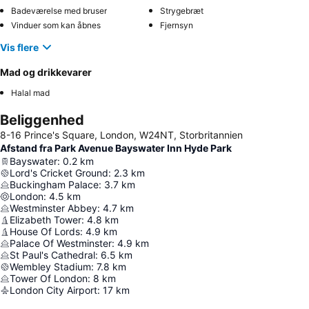
Badeværelse med bruser
Strygebræt
Vinduer som kan åbnes
Fjernsyn
Vis flere
Mad og drikkevarer
Halal mad
Beliggenhed
8-16 Prince's Square, London, W24NT, Storbritannien
Afstand fra Park Avenue Bayswater Inn Hyde Park
Bayswater
:
0.2
km
Lord's Cricket Ground
:
2.3
km
Buckingham Palace
:
3.7
km
London
:
4.5
km
Westminster Abbey
:
4.7
km
Elizabeth Tower
:
4.8
km
House Of Lords
:
4.9
km
Palace Of Westminster
:
4.9
km
St Paul's Cathedral
:
6.5
km
Wembley Stadium
:
7.8
km
Tower Of London
:
8
km
London City Airport
:
17
km