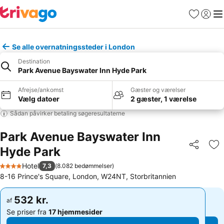
Favoritter
Log ind
Me
Se alle overnatningssteder i London
Destination
Park Avenue Bayswater Inn Hyde Park
Afrejse/ankomst
Gæster og værelser
Vælg datoer
2 gæster, 1 værelse
Sådan påvirker betaling søgeresultaterne
Park Avenue Bayswater Inn
Hyde Park
Del
Føj
Hotel
7,3
(
8.082 bedømmelser
)
4 Stjerner
8-16 Prince's Square, London, W24NT, Storbritannien
532 kr.
532 kr.
af
af
Se priser fra
17 hjemmesider
Se priser fra
17 hjemmesider