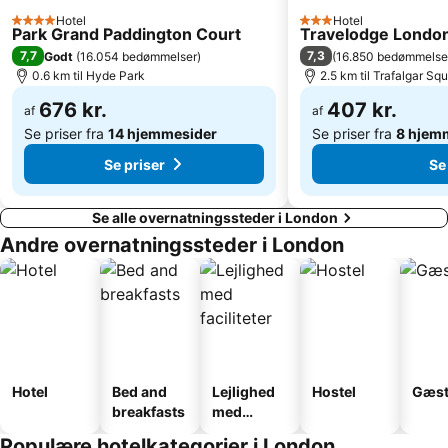
The London Eye
Buckingham Palace
Hotel
Hotel
4 Stjerner
3 Stjerner
Park Grand Paddington Court
Travelodge London
Trafalgar Square
ExCeL
7,7
7,3
Godt
(
16.054 bedømmelser
)
(
16.850 bedømmelse
St Pancras Station
0.6 km til Hyde Park
Tottenham Hale Metro Station
2.5 km til Trafalgar Sq
676 kr.
407 kr.
af
af
Se priser fra
14 hjemmesider
Se priser fra
8 hjem
Se priser
Se
Se alle overnatningssteder i London
Andre overnatningssteder i London
Hotel
Bed and
Lejlighed
Hostel
Gæst
breakfasts
med
faciliteter
Populære hotelkategorier i London