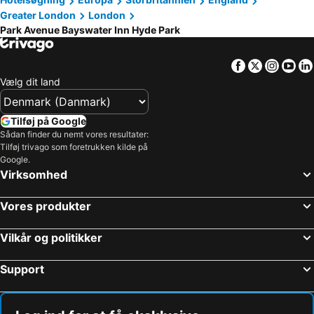
Greater London
London
Park Avenue Bayswater Inn Hyde Park
Facebook
Twitter
Insta
Yo
Vælg dit land
Tilføj på Google
Sådan finder du nemt vores resultater:
Tilføj trivago som foretrukken kilde på
Google.
Virksomhed
Vores produkter
Vilkår og politikker
Support