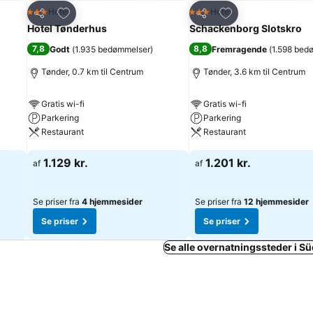
Føj til favoritter
Føj til favoritter
Hotel
Hotel
3 Stjerner
3 Stjerner
Del
Del
Hotel Tønderhus
Schackenborg Slotskro
7,8
8,8
Godt
(
1.935 bedømmelser
)
Fremragende
(
1.598 bed
Tønder, 0.7 km til Centrum
Tønder, 3.6 km til Centrum
Gratis wi-fi
Gratis wi-fi
Parkering
Parkering
Restaurant
Restaurant
Se priser
Se priser
1.129 kr.
1.201 kr.
af
af
Se priser fra
4 hjemmesider
Se priser fra
12 hjemmesider
Se priser
Se priser
Se alle overnatningssteder i 