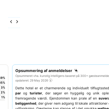
Opsummering af anmeldelser
Opsummeret vha. kunstig intelligens baseret på 300+ gæsteanmeldel
59
%
opdateret: 29 May 2026
35
%
3
%
Dette hotel er et charmerende og individuelt tilflugtssted,
2
%
par
og
turister
, der søger en hyggelig og unik opl
1
%
fremragende værdi. Ejendommen kan prale af en
suver
beliggenhed
, der giver nem adgang til lokale attraktioner
udforskning. Gæsterne kan slappe af i det smukke
welln