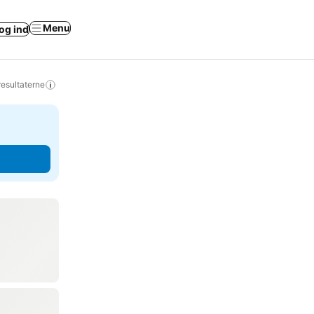
Menu
og ind
resultaterne