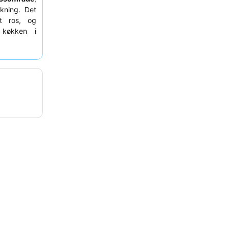
kning. Det
t ros, og
køkken i
 bør gæster