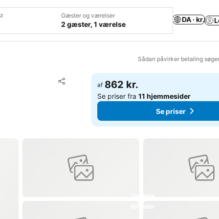
t
Gæster og værelser
DA · kr.
L
2 gæster, 1 værelse
Sådan påvirker betaling søge
Føj til favoritter
862 kr.
af
Del
Se priser fra
11 hjemmesider
Se priser