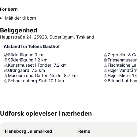
For børn
Måltider til børn
Beliggenhed
Hauptstraße 24, 25923, Süderlügum, Tyskland
Afstand fra Tetens Gasthof
Süderlügum
:
0
km
Zeppelin- & G
Süderlügum
:
1.2
km
Friesenmuseum
Kunstmuseet i Tønder
:
7.2
km
Fischteiche L
Grøngaard
:
7.3
km
Højer Vandtår
Museum und Garten Nolde
:
8.7
km
Højer Mølle
:
17
Schackenborg Slot
:
10.1
km
Billund Luftha
Udforsk oplevelser i nærheden
Flensborg Julemarked
Rømø