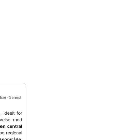
ser · Senest
 ideelt for
evelse med
æn central
 og regional
essområde
,