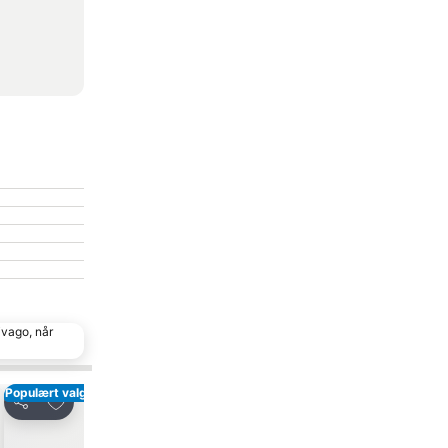
ivago, når
Populært valg
Føj til favoritter
Føj til favoritte
Del
Del