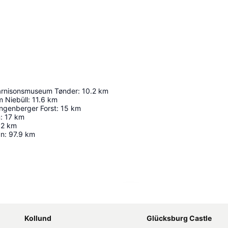
arnisonsmuseum Tønder
:
10.2
km
 Niebüll
:
11.6
km
angenberger Forst
:
15
km
n
:
17
km
.2
km
vn
:
97.9
km
Udvid kort
Kollund
Glücksburg Castle