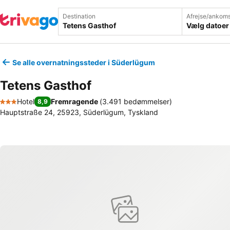
Destination
Afrejse/ankoms
Vælg datoer
Se alle overnatningssteder i Süderlügum
Tetens Gasthof
Hotel
Fremragende
(
3.491 bedømmelser
)
8,9
3 Stjerner
Hauptstraße 24, 25923, Süderlügum, Tyskland