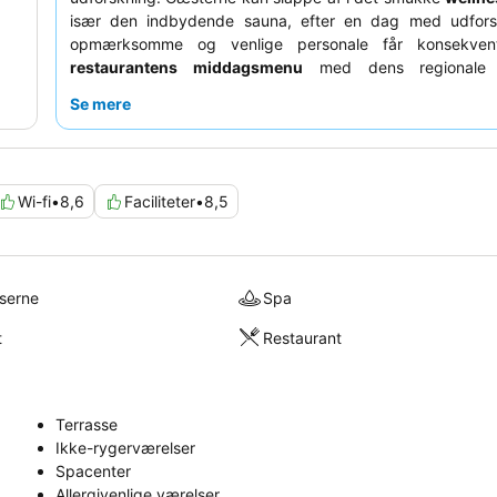
især den indbydende sauna, efter en dag med udfors
opmærksomme og venlige personale får konsekven
restaurantens middagsmenu
med dens regionale 
verdensklasse er et højdepunkt. For et mere roligt ophold
Se mere
overveje at anmode om et værelse mod haven.
Wi-fi
•
8,6
Faciliteter
•
8,5
lserne
Spa
t
Restaurant
Terrasse
Ikke-rygerværelser
Spacenter
Allergivenlige værelser