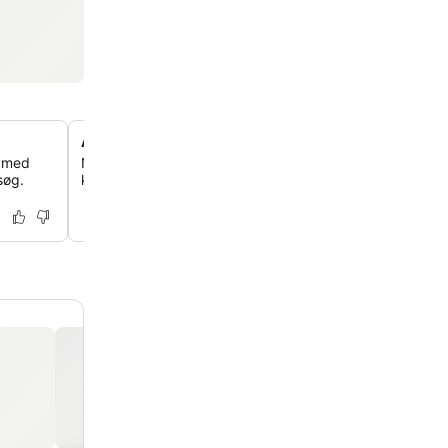
Autentisk nordfrisisk køkken
a med
Nyd lækre retter tilberedt med regional fisk, kød og grø
søg.
kvalitet, suppleret med fine vine i hotellets anerkendte r