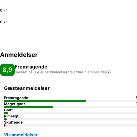
0 kr.
0 kr.
Anmeldelser
Fremragende
8,9
baseret på 3.491 bedømmelser fra større
hjemmesider
Gæsteanmeldelser
Fremragende
Meget godt
Godt
Rimeligt
Skuffende
Vis anmeldelser