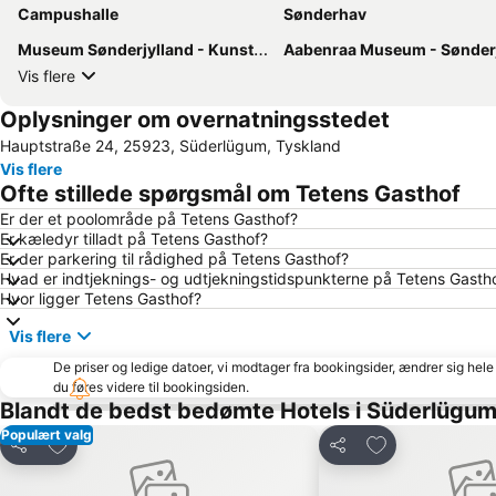
Campushalle
Sønderhav
Museum Sønderjylland - Kunstmuseet i Tønder
Aabenraa Museum - Sønderjyllands Søfartsm
Vis flere
Oplysninger om overnatningsstedet
Hauptstraße 24, 25923, Süderlügum, Tyskland
Vis flere
Ofte stillede spørgsmål om Tetens Gasthof
Er der et poolområde på Tetens Gasthof?
Er kæledyr tilladt på Tetens Gasthof?
Er der parkering til rådighed på Tetens Gasthof?
Hvad er indtjeknings- og udtjekningstidspunkterne på Tetens Gasth
Hvor ligger Tetens Gasthof?
Vis flere
De priser og ledige datoer, vi modtager fra bookingsider, ændrer sig hele 
du føres videre til bookingsiden.
Blandt de bedst bedømte Hotels i Süderlügu
Populært valg
Føj til favoritter
Føj til favoritter
Del
Del