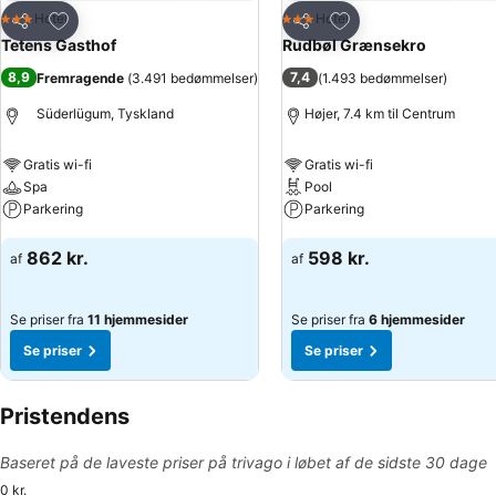
Føj til favoritter
Føj til favoritter
Hotel
Hotel
3 Stjerner
3 Stjerner
Del
Del
Tetens Gasthof
Rudbøl Grænsekro
8,9
7,4
Fremragende
(
3.491 bedømmelser
)
(
1.493 bedømmelser
)
Süderlügum, Tyskland
Højer, 7.4 km til Centrum
Gratis wi-fi
Gratis wi-fi
Spa
Pool
Parkering
Parkering
Se priser
Se priser
862 kr.
598 kr.
af
af
Se priser fra
11 hjemmesider
Se priser fra
6 hjemmesider
Se priser
Se priser
Pristendens
Baseret på de laveste priser på trivago i løbet af de sidste 30 dage
0 kr.