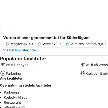
Vurderet over gennemsnittet for Süderlügum
Rengøring
•
9,3
Service
•
8,9
Værelseskomfort
•
8,8
Vis flere vurderinger
Populære faciliteter
Wi-fi i lobbyen
Wi-fi på være
Parkering
Kæledyr tillad
Alle faciliteter
Overnatningsstedets faciliteter
Parkering
Kæledyr tilladt
Restaurant
offentlig wi-fi