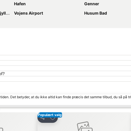
Hafen
Genner
useum
Vojens Airport
Husum Bad
of?
tiden. Det betyder, at du ikke altid kan finde præcis det samme tilbud, du så på tr
m
Populært valg
Føj til favoritter
Del