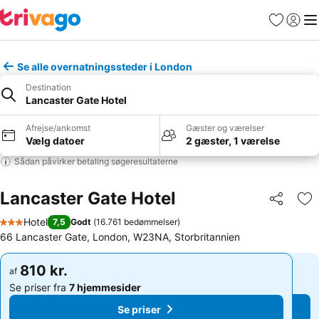
Favoritter
Log ind
Me
Se alle overnatningssteder i London
Destination
Lancaster Gate Hotel
Afrejse/ankomst
Gæster og værelser
Vælg datoer
2 gæster, 1 værelse
Sådan påvirker betaling søgeresultaterne
Lancaster Gate Hotel
Del
Føj
Hotel
7,5
Godt
(
16.761 bedømmelser
)
3 Stjerner
66 Lancaster Gate, London, W23NA, Storbritannien
810 kr.
810 kr.
af
af
Se priser fra
7 hjemmesider
Se priser fra
7 hjemmesider
Se priser
Se priser