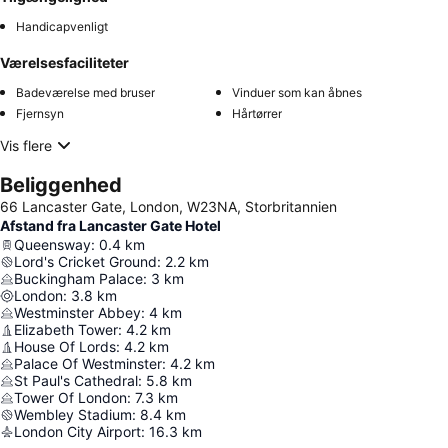
Handicapvenligt
Værelsesfaciliteter
Badeværelse med bruser
Vinduer som kan åbnes
Fjernsyn
Hårtørrer
Vis flere
Beliggenhed
66 Lancaster Gate, London, W23NA, Storbritannien
Afstand fra Lancaster Gate Hotel
Queensway
:
0.4
km
Lord's Cricket Ground
:
2.2
km
Buckingham Palace
:
3
km
London
:
3.8
km
Westminster Abbey
:
4
km
Elizabeth Tower
:
4.2
km
House Of Lords
:
4.2
km
Palace Of Westminster
:
4.2
km
St Paul's Cathedral
:
5.8
km
Tower Of London
:
7.3
km
Wembley Stadium
:
8.4
km
London City Airport
:
16.3
km