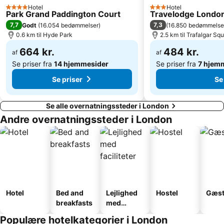
The City
Euston Station
Hotel
Hotel
4 Stjerner
3 Stjerner
Park Grand Paddington Court
Travelodge London
The London Eye
Buckingham Palace
7,7
7,3
Godt
(
16.054 bedømmelser
)
(
16.850 bedømmelse
Trafalgar Square
ExCeL
0.6 km til Hyde Park
2.5 km til Trafalgar Sq
St Pancras Station
Tottenham Hale Metro Station
664 kr.
484 kr.
af
af
Se priser fra
14 hjemmesider
Se priser fra
7 hjem
Se priser
Se
Se alle overnatningssteder i London
Andre overnatningssteder i London
Hotel
Bed and
Lejlighed
Hostel
Gæst
breakfasts
med
faciliteter
Populære hotelkategorier i London