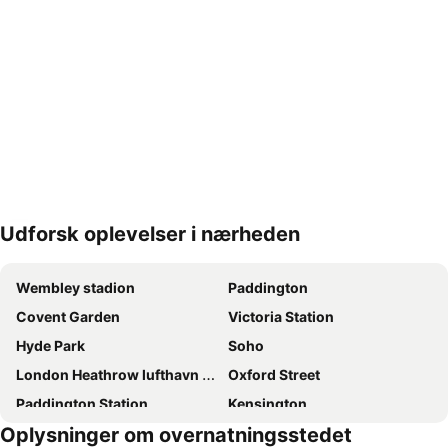
Udforsk oplevelser i nærheden
Udvid kort
Wembley stadion
Paddington
Covent Garden
Victoria Station
Hyde Park
Soho
London Heathrow lufthavn (LHR)
Oxford Street
Paddington Station
Kensington
Oplysninger om overnatningsstedet
London Gatwick Airport
Liverpool Street Station