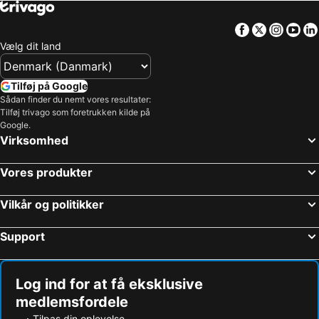
Facebook
Twitter
Insta
Yo
Vælg dit land
Tilføj på Google
Sådan finder du nemt vores resultater:
Tilføj trivago som foretrukken kilde på
Google.
Virksomhed
Vores produkter
Vilkår og politikker
Support
Log ind for at få eksklusive
medlemsfordele
Tilpas din oplevelse