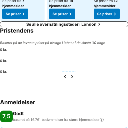
Se priser fra
7
Se priser fra
14
Se priser fra
12
hjemmesider
hjemmesider
hjemmesider
Se priser
Se priser
Se priser
Se alle overnatningssteder i London
Pristendens
Baseret på de laveste priser på trivago i løbet af de sidste 30 dage
0 kr.
0 kr.
0 kr.
Anmeldelser
Godt
7,5
baseret på 16.761 bedømmelser fra større
hjemmesider