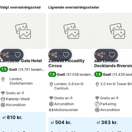
Valgt overnatningssted
Lignende overnatningssteder
Hotel
Hotel
Hotel
3 Stjerner
3 Stjerner
4 Stjerner
Del
Føj til favoritter
Del
Føj til favoritter
Del
Føj til fa
Lancaster Gate Hotel
Zedwell Piccadilly
a&o London
Circus
Docklands Riversi
7,5
Godt
(
16.761 bedømmelser
)
7,8
7,8
Godt
(
57.058 bedømmelser
)
Godt
(
15.426 be
London,
Storbritannien
London, 0.6 km til
3.0 km til Tower Br
Centrum
Gratis wi-fi
Gratis wi-fi
Gratis wi-fi
Kæledyr tilladt
Aircondition
Parkering
Aircondition
Motionscenter
Aircondition
810 kr.
af
504 kr.
363 kr.
af
af