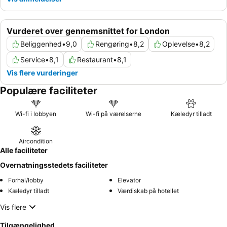
Vurderet over gennemsnittet for London
Beliggenhed
•
9,0
Rengøring
•
8,2
Oplevelse
•
8,2
Service
•
8,1
Restaurant
•
8,1
Vis flere vurderinger
Populære faciliteter
Wi-fi i lobbyen
Wi-fi på værelserne
Kæledyr tilladt
Aircondition
Alle faciliteter
Overnatningsstedets faciliteter
Forhal/lobby
Elevator
Kæledyr tilladt
Værdiskab på hotellet
Vis flere
Tilgængelighed