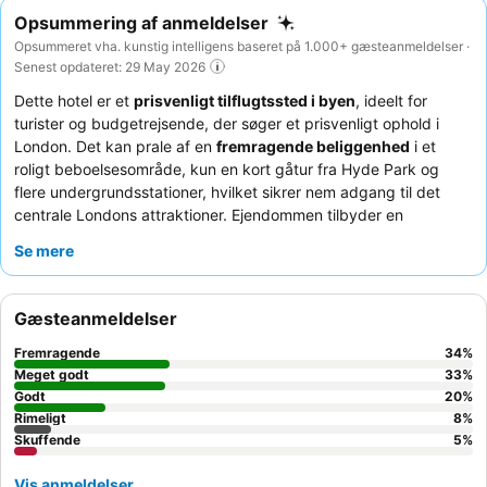
Opsummering af anmeldelser
Opsummeret vha. kunstig intelligens baseret på 1.000+ gæsteanmeldelser ·
Senest opdateret: 29 May 2026
Dette hotel er et
prisvenligt tilflugtssted i byen
, ideelt for
turister og budgetrejsende, der søger et prisvenligt ophold i
London. Det kan prale af en
fremragende beliggenhed
i et
roligt beboelsesområde, kun en kort gåtur fra Hyde Park og
flere undergrundsstationer, hvilket sikrer nem adgang til det
centrale Londons attraktioner. Ejendommen tilbyder en
tilfredsstillende
kontinental morgenmad
med frisk frugt og
Se mere
frisklavede æg, og gæsterne roser konsekvent det
venlige og
hjælpsomme personale
for deres imødekommende service. For
en mere rolig oplevelse bør gæster anmode om et værelse med
Gæsteanmeldelser
udsigt til haven, da nogle værelser kan opleve støj fra
tilstødende værelser eller undergrundstog.
Fremragende
34
%
Meget godt
33
%
Godt
20
%
Rimeligt
8
%
Skuffende
5
%
Vis anmeldelser