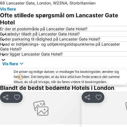
66 Lancaster Gate, London, W23NA, Storbritannien
Piccadilly Circus
Camden Town
Vis flere
Emirates Stadium
Bloomsbury
Ofte stillede spørgsmål om Lancaster Gate
Notting Hill
Big Ben
Hotel
Bayswater
Tottenham Hotspur Stadium
Er der et poolområde på Lancaster Gate Hotel?
Er kæledyr tilladt på Lancaster Gate Hotel?
Kings Cross
Tottenham
Er der parkering til rådighed på Lancaster Gate Hotel?
Hvad er indtjeknings- og udtjekningstidspunkterne på Lancaster
Mayfair
Earls Court
Gate Hotel?
London Bridge
Wembley
Hvor ligger Lancaster Gate Hotel?
King's Cross Station
Shoreditch
Vis flere
Marylebone
Waterloo Station
De priser og ledige datoer, vi modtager fra bookingsider, ændrer sig
hele tiden. Det betyder, at du ikke altid kan finde præcis det samme
South Kensington
The O2 Arena
tilbud, du så på trivago, når du føres videre til bookingsiden.
Islington
Victoria
Blandt de bedst bedømte Hotels i London
Tower Bridge
Russell Square
Del
Føj til favoritter
Del
Føj til favorit
St Giles
Stratford Station
Picadilly Circus Station
Leicester Square
Covent Garden
Westminster