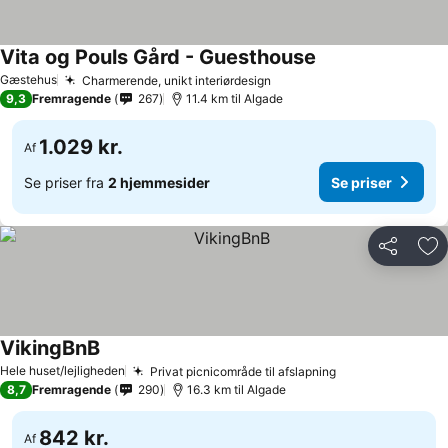
Vita og Pouls Gård - Guesthouse
Gæstehus
Charmerende, unikt interiørdesign
9,3
Fremragende
267
11.4 km til Algade
1.029 kr.
Af
Se priser fra
2 hjemmesider
Se priser
Del
Føj
VikingBnB
Hele huset/lejligheden
Privat picnicområde til afslapning
8,7
Fremragende
290
16.3 km til Algade
842 kr.
Af