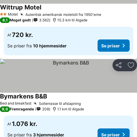
Wittrup Motel
Motel
Autentisk amerikansk motelstil fra 1950'erne
2 Stjerner
8,1
Meget godt
3.562
15.3 km til Algade
720 kr.
Af
Se priser fra
10 hjemmesider
Se priser
Del
Føj
Bymarkens B&B
Bed and breakfast
Solterrasse til afslapning
9,0
Fremragende
208
1.1 km til Algade
1.076 kr.
Af
Se priser fra
3 hjemmesider
Se priser