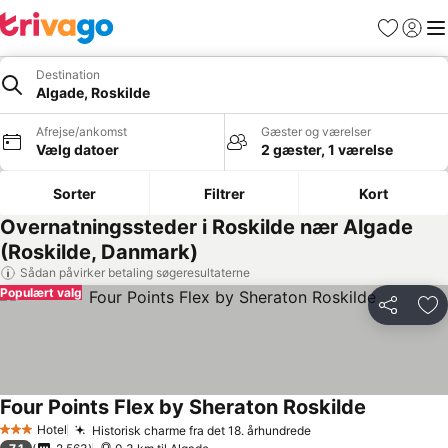
Favoritter
Log ind
Me
Destination
Algade, Roskilde
Afrejse/ankomst
Gæster og værelser
Vælg datoer
2 gæster, 1 værelse
Sorter
Filtrer
Kort
Overnatningssteder i Roskilde nær Algade
(Roskilde, Danmark)
Sådan påvirker betaling søgeresultaterne
Populært valg
Del
Føj
Four Points Flex by Sheraton Roskilde
Hotel
Historisk charme fra det 18. århundrede
3 Stjerner