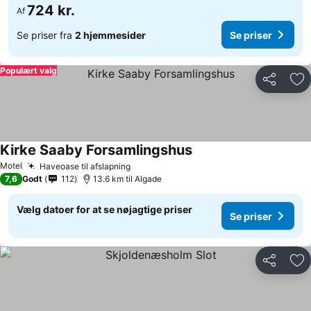
724 kr.
Af
Se priser fra
2 hjemmesider
Se priser
Populært valg
Del
Føj
Kirke Saaby Forsamlingshus
Motel
Haveoase til afslapning
7,6
Godt
112
13.6 km til Algade
Vælg datoer for at se nøjagtige priser
Se priser
Del
Føj