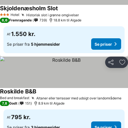
Skjoldenæsholm Slot
Hotel
Historisk slot i grønne omgivelser
3 Stjerner
8,6
Fremragende
739
18.8 km til Algade
1.550 kr.
Af
Se priser fra
5 hjemmesider
Se priser
Del
Føj
Roskilde B&B
Bed and breakfast
Altaner eller terrasser med udsigt over landområderne
7,8
Godt
151
8.9 km til Algade
795 kr.
Af
Se priser fra
3 hjemmesider
Se priser