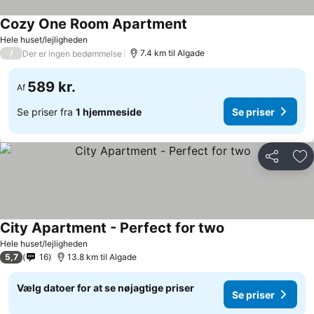
Cozy One Room Apartment
Hele huset/lejligheden
/
7.4 km til Algade
Der er ingen bedømmelse
589 kr.
Af
Se priser fra
1 hjemmeside
Se priser
Del
Føj
City Apartment - Perfect for two
Hele huset/lejligheden
5,7
16
13.8 km til Algade
Vælg datoer for at se nøjagtige priser
Se priser