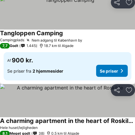
Del
Føj
Tangloppen Camping
Campingplads
Nem adgang til København by
7,7
Godt
1.445
18.7 km til Algade
900 kr.
Af
Se priser fra
2 hjemmesider
Se priser
Del
Føj
A charming apartment in the heart of Roskilde
Hele huset/lejligheden
8,1
Meget godt
38
0.5 km til Algade