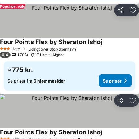
Populært valg
Del
Føj
Four Points Flex by Sheraton Ishoj
Hotel
Udsigt over Storkøbenhavn
3 Stjerner
6,4
1.708
17.1 km til Algade
775 kr.
Af
Se priser fra
6 hjemmesider
Se priser
Del
Føj
Four Points Flex by Sheraton Ishoj