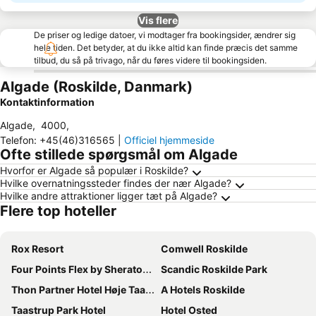
Vis flere
De priser og ledige datoer, vi modtager fra bookingsider, ændrer sig
hele tiden. Det betyder, at du ikke altid kan finde præcis det samme
tilbud, du så på trivago, når du føres videre til bookingsiden.
Algade (Roskilde, Danmark)
Kontaktinformation
Algade
,
4000
,
Telefon
:
+45(46)316565
|
Officiel hjemmeside
Ofte stillede spørgsmål om Algade
Hvorfor er Algade så populær i Roskilde?
Hvilke overnatningssteder findes der nær Algade?
Hvilke andre attraktioner ligger tæt på Algade?
Flere top hoteller
Rox Resort
Comwell Roskilde
Four Points Flex by Sheraton Roskilde
Scandic Roskilde Park
Thon Partner Hotel Høje Taastrup
A Hotels Roskilde
Taastrup Park Hotel
Hotel Osted