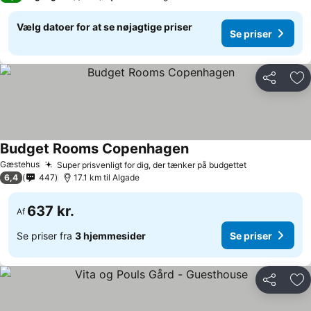
Vælg datoer for at se nøjagtige priser
Se priser
Del
Føj
Budget Rooms Copenhagen
Gæstehus
Super prisvenligt for dig, der tænker på budgettet
6,4
447
17.1 km til Algade
637 kr.
Af
Se priser fra
3 hjemmesider
Se priser
Del
Føj