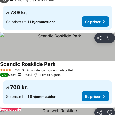
7,1
2.563
0.3 km til Algade
789 kr.
Af
Se priser fra
11 hjemmesider
Se priser
Del
Føj
Scandic Roskilde Park
Hotel
Prisvindende morgenmadsbuffet
4 Stjerner
7,9
Godt
3.649
1.1 km til Algade
700 kr.
Af
Se priser fra
16 hjemmesider
Se priser
Populært valg