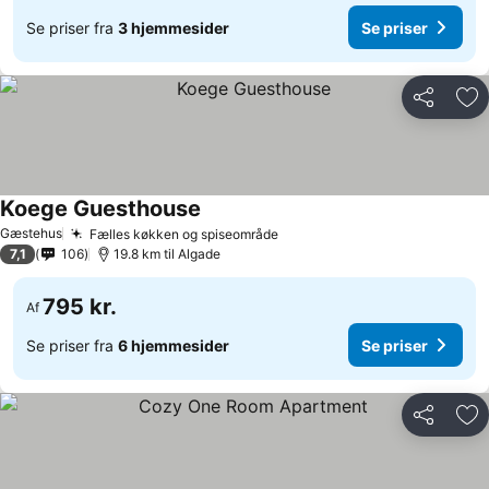
Se priser fra
3 hjemmesider
Se priser
Del
Føj
Koege Guesthouse
Gæstehus
Fælles køkken og spiseområde
7,1
106
19.8 km til Algade
795 kr.
Af
Se priser fra
6 hjemmesider
Se priser
Del
Føj