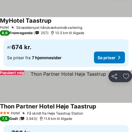
MyHotel Taastrup
Hotel
Skræddersyet håndværkerindkvartering
8,6
Fremragende
357
10.5 km til Algade
674 kr.
Af
Se priser fra
7 hjemmesider
Se priser
Populært valg
Del
Føj
Thon Partner Hotel Høje Taastrup
Hotel
Få skridt fra Høje Taastrup Station
3 Stjerner
7,5
Godt
3.943
11.6 km til Algade