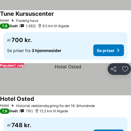
Tune Kursuscenter
Hotel
Fredelig have
7,8
Godt
1.382
9.5 km til Algade
700 kr.
Af
Se priser fra
3 hjemmesider
Se priser
Populært valg
Del
Føj
Hotel Osted
Hotel
Historisk rødstensbygning fra det 16. århundrede
7,6
Godt
791
12.2 km til Algade
748 kr.
Af