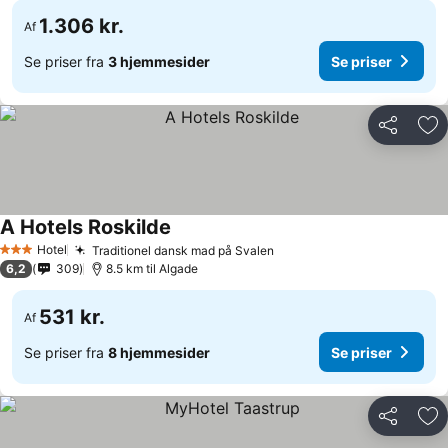
1.306 kr.
Af
Se priser fra
3 hjemmesider
Se priser
Del
Føj
A Hotels Roskilde
Hotel
Traditionel dansk mad på Svalen
3 Stjerner
6,2
309
8.5 km til Algade
531 kr.
Af
Se priser fra
8 hjemmesider
Se priser
Del
Føj