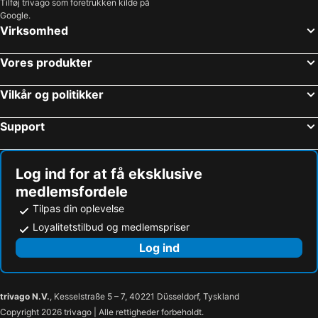
Tilføj trivago som foretrukken kilde på
Kongens Nytorv
Flensborg Julemarked
Google.
Marienlyst
Operaen
Virksomhed
Givskud Zoo
Egeskov Slot
Vores produkter
Tisvildeleje
Christianshavn
Casino Munkebjerg Vejle
Roskilde Festival
Vilkår og politikker
Nørreport station
Randers Regnskov
Support
Ge-kås
Malmö Centralstation
Kiel Julemarked
Møns Klint
Indre By
Hornbæk Vest
Log ind for at få eksklusive
medlemsfordele
Odense Banegård Center
Royal Copenhagen
Tilpas din oplevelse
Aarhus Vocal Festival
Islands Brygge
Loyalitetstilbud og medlemspriser
Hammershus
København Zoo
Log ind
Knuthenborg
Dyrehaven
Algade
Roskilde Station
Roskilde Domkirke
Vikingeskibs Museet
trivago N.V.
, Kesselstraße 5 – 7, 40221 Düsseldorf, Tyskland
Copyright 2026 trivago | Alle rettigheder forbeholdt.
Roskilde Lufthavn
Hundige