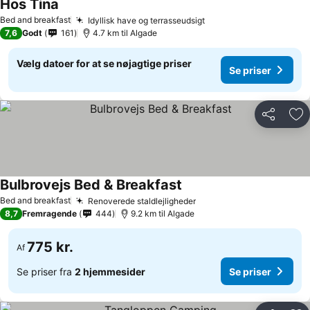
Hos Tina
Bed and breakfast
Idyllisk have og terrasseudsigt
7,6
Godt
161
4.7 km til Algade
Vælg datoer for at se nøjagtige priser
Se priser
Del
Føj
Bulbrovejs Bed & Breakfast
Bed and breakfast
Renoverede staldlejligheder
8,7
Fremragende
444
9.2 km til Algade
775 kr.
Af
Se priser fra
2 hjemmesider
Se priser