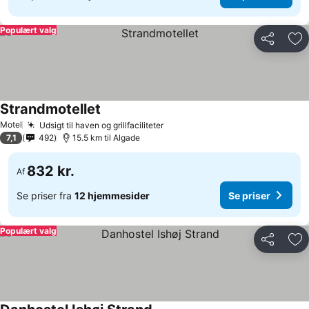
Populært valg
Del
Føj
Strandmotellet
Motel
Udsigt til haven og grillfaciliteter
7,1
492
15.5 km til Algade
832 kr.
Af
Se priser fra
12 hjemmesider
Se priser
Populært valg
Del
Føj