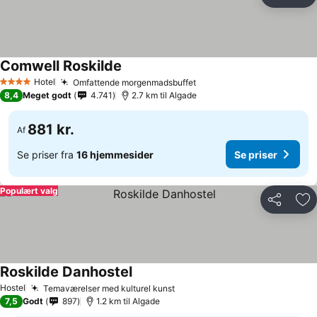
Del
Føj
Comwell Roskilde
Hotel
Omfattende morgenmadsbuffet
4 Stjerner
8,4
Meget godt
4.741
2.7 km til Algade
881 kr.
Af
Se priser fra
16 hjemmesider
Se priser
Populært valg
Del
Føj
Roskilde Danhostel
Hostel
Temaværelser med kulturel kunst
7,5
Godt
897
1.2 km til Algade