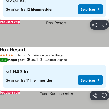
702 kr.
Af
Se priser fra
12 hjemmesider
Se priser
Populært valg
Del
Føj
Rox Resort
Hotel
Omfattende poolfaciliteter
5 Stjerner
8,4
Meget godt
469
19.9 km til Algade
1.643 kr.
Af
Se priser fra
11 hjemmesider
Se priser
Populært valg
Del
Føj