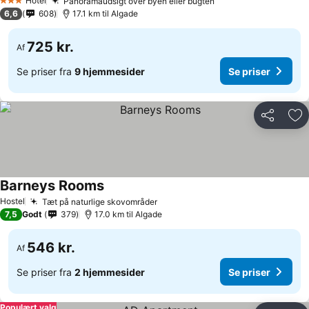
Hotel
Panoramaudsigt over byen eller bugten
3 Stjerner
6,6
608
17.1 km til Algade
725 kr.
Af
Se priser fra
9 hjemmesider
Se priser
Del
Føj
Barneys Rooms
Hostel
Tæt på naturlige skovområder
7,5
Godt
379
17.0 km til Algade
546 kr.
Af
Se priser fra
2 hjemmesider
Se priser
Populært valg