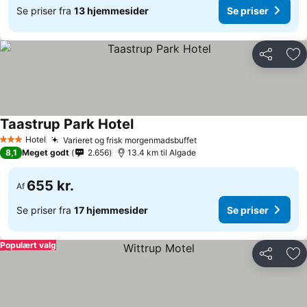
Se priser fra
13 hjemmesider
Se priser
Del
Føj
Taastrup Park Hotel
Hotel
Varieret og frisk morgenmadsbuffet
3 Stjerner
8,1
Meget godt
2.656
13.4 km til Algade
655 kr.
Af
Se priser fra
17 hjemmesider
Se priser
Populært valg
Del
Føj