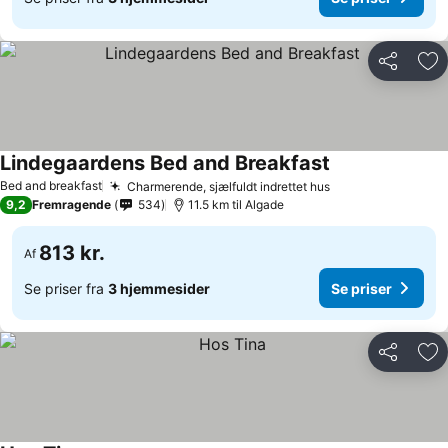
Del
Føj
Lindegaardens Bed and Breakfast
Bed and breakfast
Charmerende, sjælfuldt indrettet hus
9,2
Fremragende
534
11.5 km til Algade
813 kr.
Af
Se priser fra
3 hjemmesider
Se priser
Del
Føj