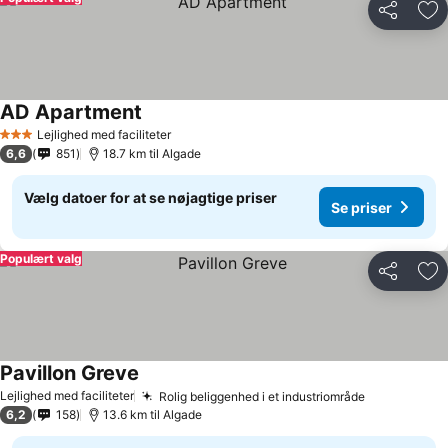
Del
Føj
AD Apartment
Lejlighed med faciliteter
3 Stjerner
6,6
851
18.7 km til Algade
Vælg datoer for at se nøjagtige priser
Se priser
Populært valg
Del
Føj
Pavillon Greve
Lejlighed med faciliteter
Rolig beliggenhed i et industriområde
6,2
158
13.6 km til Algade