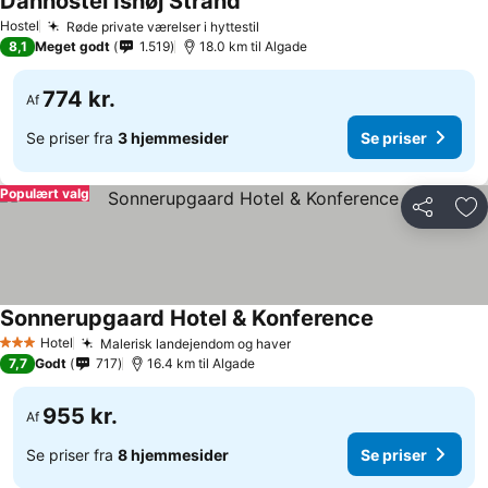
Danhostel Ishøj Strand
Hostel
Røde private værelser i hyttestil
8,1
Meget godt
1.519
18.0 km til Algade
774 kr.
Af
Se priser fra
3 hjemmesider
Se priser
Populært valg
Del
Føj
Sonnerupgaard Hotel & Konference
Hotel
Malerisk landejendom og haver
3 Stjerner
7,7
Godt
717
16.4 km til Algade
955 kr.
Af
Se priser fra
8 hjemmesider
Se priser