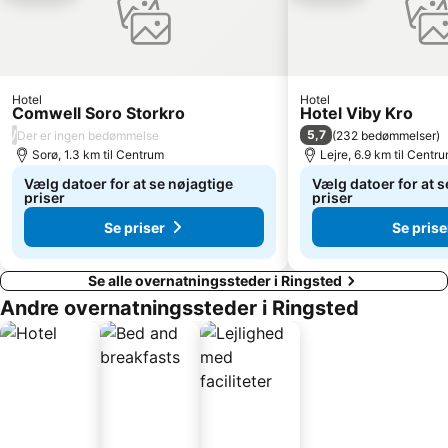
Hundige
Home of Carlsberg
Copenhagen Port
Vallensbæk
Vor Frue Kirke - Københavns Domkirke
Roskilde Station
Hotel
Hotel
Cph Cool
Royal Danish Theatre
Comwell Soro Storkro
Hotel Viby Kro
Stillinge Strand
Roskilde Domkirke
/
5,7
Der er ingen bedømmelse
(
232 bedømmelser
)
Sorø, 1.3 km til Centrum
Lejre, 6.9 km til Centr
Round Tower
Rosenborg Slot
Vælg datoer for at se nøjagtige
Vælg datoer for at s
Nordre Toldbod
Roskilde Lufthavn
priser
priser
Se priser
Se prise
Se alle overnatningssteder i Ringsted
Andre overnatningssteder i Ringsted