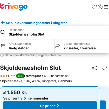
Favoritter
Log ind
Me
Se alle overnatningssteder i Ringsted
Destination
Skjoldenæsholm Slot
Afrejse/ankomst
Gæster og værelser
Vælg datoer
2 gæster, 1 værelse
Sådan påvirker betaling søgeresultaterne
Skjoldenæsholm Slot
Del
Føj
Hotel
8,6
Fremragende
(
739 bedømmelser
)
3 Stjerner
Skjoldenæsvej 106, 4174, Ringsted, Danmark
1.550 kr.
1.550 kr.
af
af
Se priser fra
5 hjemmesider
Se priser fra
5 hjemmesider
Se priser
Se priser