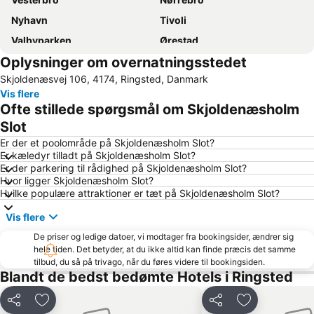
Nyhavn
Tivoli
Valbyparken
Ørestad
Oplysninger om overnatningsstedet
Parken Stadium
Rådhuspladsen
Skjoldenæsvej 106, 4174, Ringsted, Danmark
Fisketorvet
BonBon-Land
Vis flere
Bella Center
Kongens Nytorv
Ofte stillede spørgsmål om Skjoldenæsholm
Operaen
Christianshavn
Slot
Roskilde Festival
Nørreport station
Er der et poolområde på Skjoldenæsholm Slot?
Er kæledyr tilladt på Skjoldenæsholm Slot?
Indre By
Royal Copenhagen
Er der parkering til rådighed på Skjoldenæsholm Slot?
Hvor ligger Skjoldenæsholm Slot?
Islands Brygge
København Zoo
Hvilke populære attraktioner er tæt på Skjoldenæsholm Slot?
Strøget
Rørvig Strand ved
Vis flere
Christiania
Christiansborg Palace
De priser og ledige datoer, vi modtager fra bookingsider, ændrer sig
Frederiksberg Centret
Enø
hele tiden. Det betyder, at du ikke altid kan finde præcis det samme
tilbud, du så på trivago, når du føres videre til bookingsiden.
Rødovre Centrum
Brøndby Stadion
Blandt de bedst bedømte Hotels i Ringsted
Amalienborg Slot
Ballerup Centret
Kastellet
Københavns Bymuseum
Del
Føj til favoritter
Del
Føj til favorit