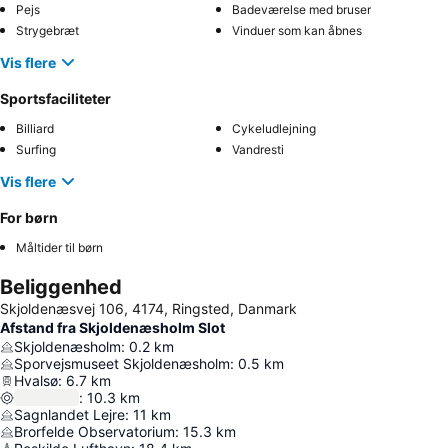
Pejs
Badeværelse med bruser
Strygebræt
Vinduer som kan åbnes
Vis flere
Sportsfaciliteter
Billiard
Cykeludlejning
Surfing
Vandresti
Vis flere
For børn
Måltider til børn
Beliggenhed
Skjoldenæsvej 106, 4174, Ringsted, Danmark
Afstand fra Skjoldenæsholm Slot
Skjoldenæsholm
:
0.2
km
Sporvejsmuseet Skjoldenæsholm
:
0.5
km
Hvalsø
:
6.7
km
:
10.3
km
Sagnlandet Lejre
:
11
km
Brorfelde Observatorium
:
15.3
km