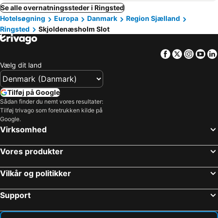
Se alle overnatningssteder i Ringsted
Hotelsøgning
Europa
Danmark
Region Sjælland
Ringsted
Skjoldenæsholm Slot
Facebook
Twitter
Insta
Yo
Vælg dit land
Tilføj på Google
Sådan finder du nemt vores resultater:
Tilføj trivago som foretrukken kilde på
Google.
Virksomhed
Vores produkter
Vilkår og politikker
Support