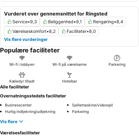
Vurderet over gennemsnittet for Ringsted
Service
•
9,3
Beliggenhed
•
9,1
Rengøring
•
8,4
Værelseskomfort
•
8,2
Faciliteter
•
8,0
Vis flere vurderinger
Populære faciliteter
Wi-fi i lobbyen
Wi-fi på værelserne
Parkering
Kæledyr tilladt
Hotelbar
Alle faciliteter
Overnatningsstedets faciliteter
Businesscenter
Spillemaskine/videospil
Hurtig indtjekning/udtjekning
Parkering
Vis flere
Værelsesfaciliteter