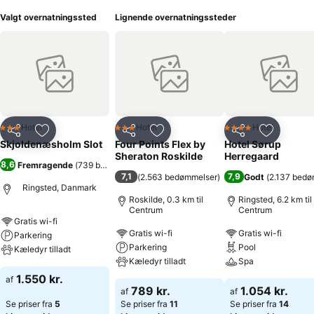
Valgt overnatningssted
Lignende overnatningssteder
Hotel
Hotel
Hotel
3 Stjerner
3 Stjerner
4 Stjerner
Del
Føj til favoritter
Del
Føj til favoritter
Del
Føj til fa
Skjoldenæsholm Slot
Four Points Flex by
Hotel Sørup
Sheraton Roskilde
Herregaard
8,6
Fremragende
(
739 bedømmelser
)
7,1
7,9
(
2.563 bedømmelser
)
Godt
(
2.137 bedø
Ringsted, Danmark
Roskilde, 0.3 km til
Ringsted, 6.2 km til
Centrum
Centrum
Gratis wi-fi
Gratis wi-fi
Gratis wi-fi
Parkering
Parkering
Pool
Kæledyr tilladt
Kæledyr tilladt
Spa
1.550 kr.
af
789 kr.
1.054 kr.
af
af
Se priser fra
5
Se priser fra
11
Se priser fra
14