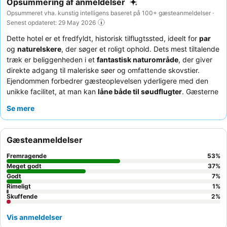
Opsummering af anmeldelser
Opsummeret vha. kunstig intelligens baseret på 100+ gæsteanmeldelser ·
Senest opdateret: 29 May 2026
Dette hotel er et fredfyldt, historisk tilflugtssted, ideelt for
par
og
naturelskere
, der søger et roligt ophold. Dets mest tiltalende
træk er beliggenheden i et
fantastisk naturområde
, der giver
direkte adgang til maleriske søer og omfattende skovstier.
Ejendommen forbedrer gæsteoplevelsen yderligere med den
unikke facilitet, at man kan
låne både til søudflugter
. Gæsterne
roser konsekvent det
opmærksomme og venlige personale
og
Se mere
fremhæver den "fantastiske" og "lækre"
middagsmenu
. For en
virkelig autentisk oplevelse kan du overveje at anmode om et
værelse, der omfavner hotellets
autentiske charme
frem for en
Gæsteanmeldelser
mere basal moderne æstetik.
Fremragende
53
%
Meget godt
37
%
Godt
7
%
Rimeligt
1
%
Skuffende
2
%
Vis anmeldelser