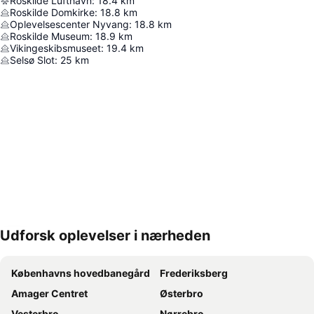
Roskilde Lufthavn
:
18.4
km
Roskilde Domkirke
:
18.8
km
Oplevelsescenter Nyvang
:
18.8
km
Roskilde Museum
:
18.9
km
Vikingeskibsmuseet
:
19.4
km
Selsø Slot
:
25
km
Udforsk oplevelser i nærheden
Udvid kort
Københavns hovedbanegård
Frederiksberg
Amager Centret
Østerbro
Vesterbro
Nørrebro