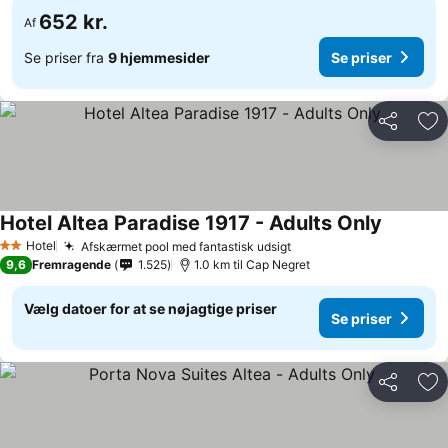
652 kr.
Af
Se priser fra
9 hjemmesider
Se priser
Del
Føj
Hotel Altea Paradise 1917 - Adults Only
Hotel
Afskærmet pool med fantastisk udsigt
2 Stjerner
9,6
Fremragende
1.525
1.0 km til Cap Negret
Vælg datoer for at se nøjagtige priser
Se priser
Del
Føj