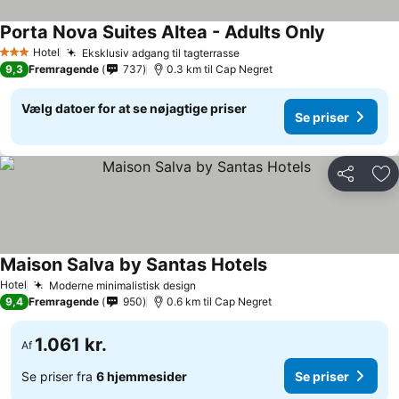
Porta Nova Suites Altea - Adults Only
Hotel
Eksklusiv adgang til tagterrasse
3 Stjerner
9,3
Fremragende
737
0.3 km til Cap Negret
Vælg datoer for at se nøjagtige priser
Se priser
Del
Føj
Maison Salva by Santas Hotels
Hotel
Moderne minimalistisk design
9,4
Fremragende
950
0.6 km til Cap Negret
1.061 kr.
Af
Se priser fra
6 hjemmesider
Se priser