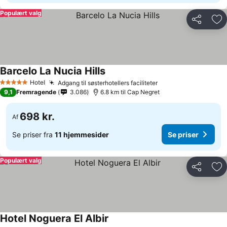
Populært valg
Del
Føj
Barcelo La Nucia Hills
Hotel
Adgang til søsterhotellers faciliteter
5 Stjerner
9,1
Fremragende
3.086
6.8 km til Cap Negret
698 kr.
Af
Se priser fra
11 hjemmesider
Se priser
Populært valg
Del
Føj
Hotel Noguera El Albir