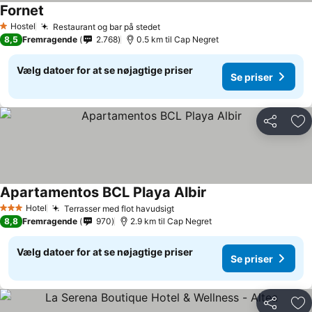
Fornet
Hostel
Restaurant og bar på stedet
1 Stjerner
8,5
Fremragende
2.768
0.5 km til Cap Negret
Vælg datoer for at se nøjagtige priser
Se priser
Del
Føj
Apartamentos BCL Playa Albir
Hotel
Terrasser med flot havudsigt
3 Stjerner
8,8
Fremragende
970
2.9 km til Cap Negret
Vælg datoer for at se nøjagtige priser
Se priser
Del
Føj