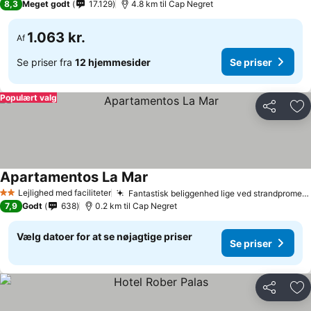
8,3
Meget godt
17.129
4.8 km til Cap Negret
1.063 kr.
Af
Se priser fra
12 hjemmesider
Se priser
Populært valg
Del
Føj
Apartamentos La Mar
Lejlighed med faciliteter
Fantastisk beliggenhed lige ved strandpromenaden
2 Stjerner
7,9
Godt
638
0.2 km til Cap Negret
Vælg datoer for at se nøjagtige priser
Se priser
Del
Føj