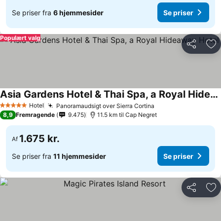
Se priser fra
6 hjemmesider
Se priser
Populært valg
Del
Føj
Asia Gardens Hotel & Thai Spa, a Royal Hideaway Hotel
Hotel
Panoramaudsigt over Sierra Cortina
5 Stjerner
8,9
Fremragende
9.475
11.5 km til Cap Negret
1.675 kr.
Af
Se priser fra
11 hjemmesider
Se priser
Del
Føj