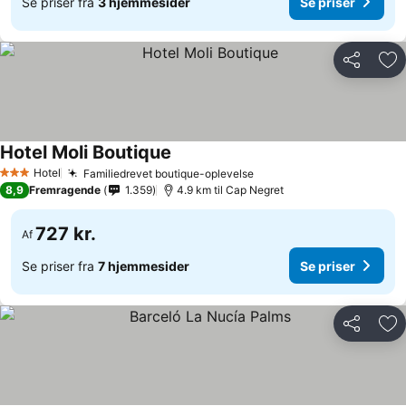
Se priser fra
3 hjemmesider
Se priser
Del
Føj
Hotel Moli Boutique
Hotel
Familiedrevet boutique-oplevelse
3 Stjerner
8,9
Fremragende
1.359
4.9 km til Cap Negret
727 kr.
Af
Se priser fra
7 hjemmesider
Se priser
Del
Føj