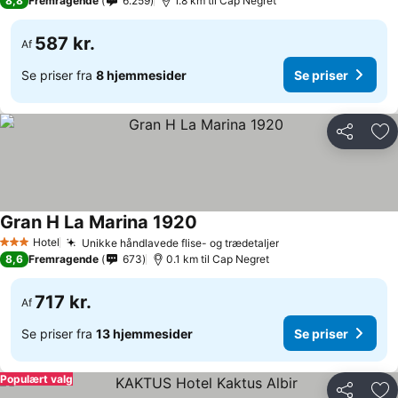
8,8
Fremragende
6.259
1.8 km til Cap Negret
587 kr.
Af
Se priser fra
8 hjemmesider
Se priser
Del
Føj
Gran H La Marina 1920
Hotel
Unikke håndlavede flise- og trædetaljer
3 Stjerner
8,6
Fremragende
673
0.1 km til Cap Negret
717 kr.
Af
Se priser fra
13 hjemmesider
Se priser
Populært valg