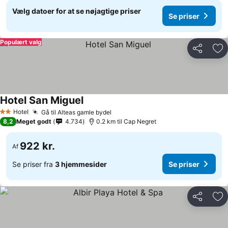
Vælg datoer for at se nøjagtige priser
Se priser
Populært valg
Del
Føj
Hotel San Miguel
Hotel
Gå til Alteas gamle bydel
2 Stjerner
8,2
Meget godt
4.734
0.2 km til Cap Negret
922 kr.
Af
Se priser fra
3 hjemmesider
Se priser
Del
Føj