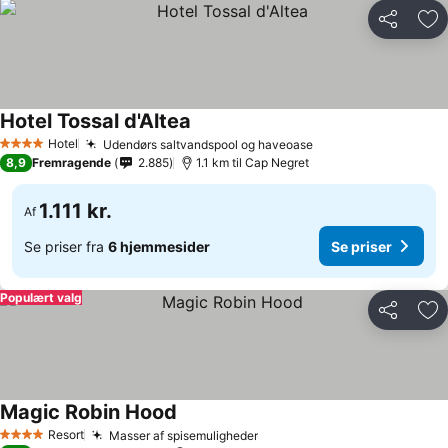
Del
Føj
Hotel Tossal d'Altea
Hotel
Udendørs saltvandspool og haveoase
4 Stjerner
8,9
Fremragende
2.885
1.1 km til Cap Negret
1.111 kr.
Af
Se priser fra
6 hjemmesider
Se priser
Populært valg
Del
Føj
Magic Robin Hood
Resort
Masser af spisemuligheder
4 Stjerner