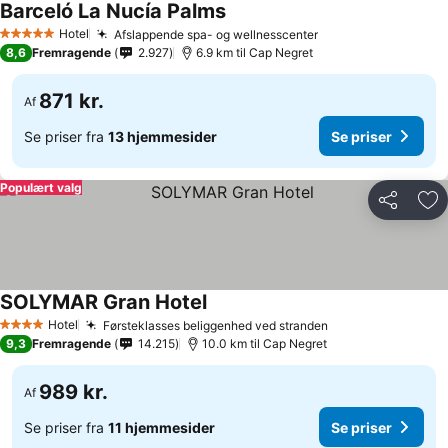
Barceló La Nucía Palms
Hotel
Afslappende spa- og wellnesscenter
5 Stjerner
8,6
Fremragende
2.927
6.9 km til Cap Negret
871 kr.
Af
Se priser fra
13 hjemmesider
Se priser
Populært valg
Del
Føj
SOLYMAR Gran Hotel
Hotel
Førsteklasses beliggenhed ved stranden
4 Stjerner
9,3
Fremragende
14.215
10.0 km til Cap Negret
989 kr.
Af
Se priser fra
11 hjemmesider
Se priser