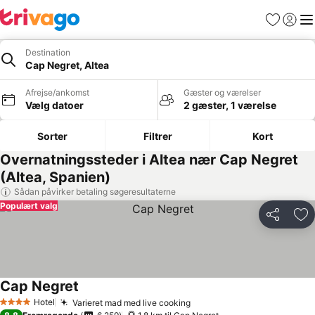
Favoritter
Log ind
Me
Destination
Cap Negret, Altea
Afrejse/ankomst
Gæster og værelser
Vælg datoer
2 gæster, 1 værelse
Sorter
Filtrer
Kort
Overnatningssteder i Altea nær Cap Negret
(Altea, Spanien)
Sådan påvirker betaling søgeresultaterne
Populært valg
Del
Føj
Cap Negret
Hotel
Varieret mad med live cooking
4 Stjerner