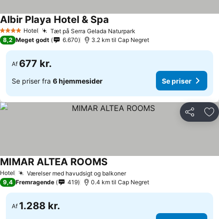
Albir Playa Hotel & Spa
Hotel
Tæt på Serra Gelada Naturpark
4 Stjerner
8,2
Meget godt
6.670
3.2 km til Cap Negret
677 kr.
Af
Se priser fra
6 hjemmesider
Se priser
Del
Føj
MIMAR ALTEA ROOMS
Hotel
Værelser med havudsigt og balkoner
9,4
Fremragende
419
0.4 km til Cap Negret
1.288 kr.
Af