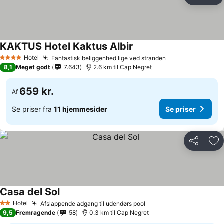
Del
Føj
KAKTUS Hotel Kaktus Albir
Hotel
Fantastisk beliggenhed lige ved stranden
4 Stjerner
8,1
Meget godt
7.643
2.6 km til Cap Negret
659 kr.
Af
Se priser fra
11 hjemmesider
Se priser
Del
Føj
Casa del Sol
Hotel
Afslappende adgang til udendørs pool
2 Stjerner
9,5
Fremragende
58
0.3 km til Cap Negret