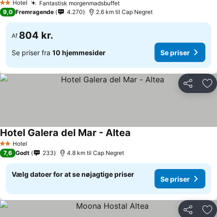
Hotel
Fantastisk morgenmadsbuffet
2 Stjerner
9,0
Fremragende
4.270
2.6 km til Cap Negret
804 kr.
Af
Se priser fra
10 hjemmesider
Se priser
Del
Føj
Hotel Galera del Mar - Altea
Hotel
2 Stjerner
7,6
Godt
233
4.8 km til Cap Negret
Vælg datoer for at se nøjagtige priser
Se priser
Del
Føj