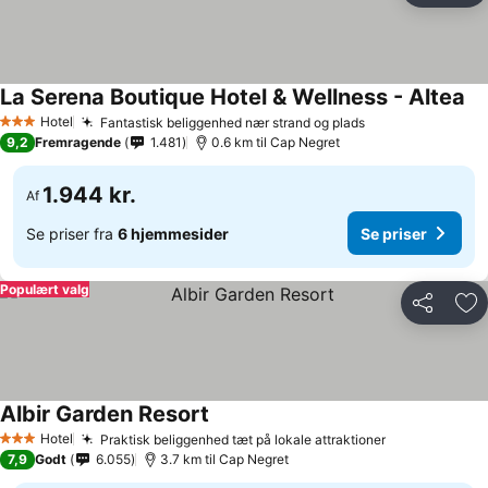
La Serena Boutique Hotel & Wellness - Altea
Hotel
Fantastisk beliggenhed nær strand og plads
3 Stjerner
9,2
Fremragende
1.481
0.6 km til Cap Negret
1.944 kr.
Af
Se priser fra
6 hjemmesider
Se priser
Populært valg
Del
Føj
Albir Garden Resort
Hotel
Praktisk beliggenhed tæt på lokale attraktioner
3 Stjerner
7,9
Godt
6.055
3.7 km til Cap Negret