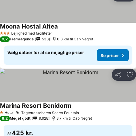
Moona Hostal Altea
Lejlighed med faciliteter
3 Stjerner
9,2
Fremragende
533
0.3 km til Cap Negret
Vælg datoer for at se nøjagtige priser
Se priser
Del
Føj
Marina Resort Benidorm
Hotel
Tagterrassebaren Secret Fountain
1 Stjerner
8,2
Meget godt
9.928
8.7 km til Cap Negret
425 kr.
Af