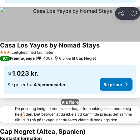
Del
Føj
Casa Los Yayos by Nomad Stays
Lejlighed med faciliteter
3 Stjerner
9,1
Fremragende
400
0.5 km til Cap Negret
1.023 kr.
Af
Se priser fra
4 hjemmesider
Se priser
Vis flere
De priser og ledige datoer, vi modtager fra bookingsider, ændrer sig
hele tiden. Det betyder, at du ikke altid kan finde præcis det samme
tilbud, du så på trivago, når du føres videre til bookingsiden.
Cap Negret (Altea, Spanien)
Kontaktinformation