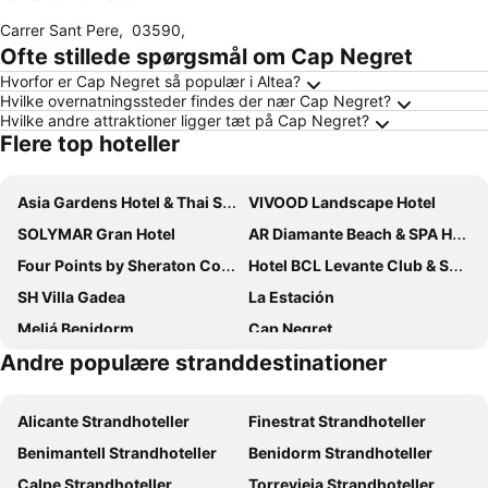
Carrer Sant Pere
,
03590
,
Ofte stillede spørgsmål om Cap Negret
Hvorfor er Cap Negret så populær i Altea?
Hvilke overnatningssteder findes der nær Cap Negret?
Hvilke andre attraktioner ligger tæt på Cap Negret?
Flere top hoteller
Asia Gardens Hotel & Thai Spa, a Royal Hideaway Hotel
VIVOOD Landscape Hotel
SOLYMAR Gran Hotel
AR Diamante Beach & SPA Hotel 4 SUP
Four Points by Sheraton Costa Blanca
Hotel BCL Levante Club & Spa 4 Sup - Only Adults Recomended
SH Villa Gadea
La Estación
Meliá Benidorm
Cap Negret
Andre populære stranddestinationer
Albir Playa Hotel & Spa
Magic Tropical Splash
Gran Hotel Bali
Barcelo La Nucia Hills
Alicante Strandhoteller
Finestrat Strandhoteller
KAKTUS Hotel Kaktus Albir
Hotel Rosamar
Benimantell Strandhoteller
Benidorm Strandhoteller
Hotel Bahía Calpe by Pierre & Vacances
Marina Resort Benidorm
Calpe Strandhoteller
Torrevieja Strandhoteller
Hotel Porto Calpe
Medplaya Hotel Flamingo Oasis