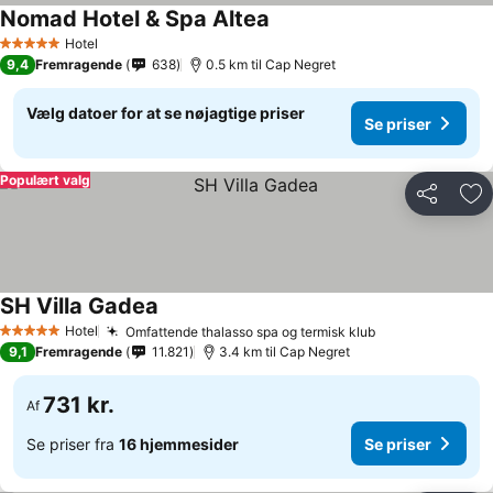
Nomad Hotel & Spa Altea
Hotel
5 Stjerner
9,4
Fremragende
638
0.5 km til Cap Negret
Vælg datoer for at se nøjagtige priser
Se priser
Populært valg
Del
Føj
SH Villa Gadea
Hotel
Omfattende thalasso spa og termisk klub
5 Stjerner
9,1
Fremragende
11.821
3.4 km til Cap Negret
731 kr.
Af
Se priser fra
16 hjemmesider
Se priser