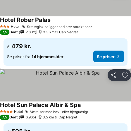
Hotel Rober Palas
Hotel
Strategisk beliggenhed nær attraktioner
3 Stjerner
7,5
Godt
2.802
3.3 km til Cap Negret
479 kr.
Af
Se priser fra
14 hjemmesider
Se priser
Del
Føj
Hotel Sun Palace Albir & Spa
Hotel
Værelser med hav- eller bjergudsigt
4 Stjerner
7,5
Godt
6.965
3.5 km til Cap Negret