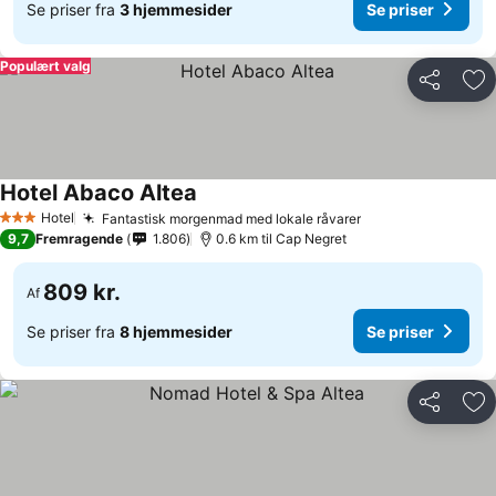
Se priser fra
3 hjemmesider
Se priser
Populært valg
Del
Føj
Hotel Abaco Altea
Hotel
Fantastisk morgenmad med lokale råvarer
3 Stjerner
9,7
Fremragende
1.806
0.6 km til Cap Negret
809 kr.
Af
Se priser fra
8 hjemmesider
Se priser
Del
Føj