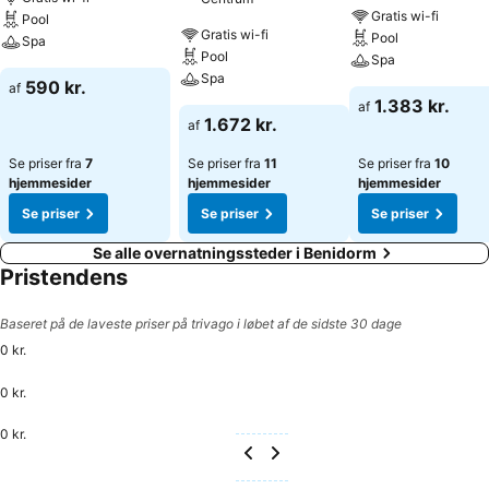
fødselsdagsfest grupper. individuelle reservationer som svarer til
Gratis wi-fi
Pool
denne type grupper should opføre sig ordentligt og overholde den
Gratis wi-fi
Pool
Spa
normale adfærdskodeks i enhver offentlig institution.
Pool
Spa
Spa
590 kr.
af
1.383 kr.
af
1.672 kr.
af
Se priser fra
7
Se priser fra
11
Se priser fra
10
hjemmesider
hjemmesider
hjemmesider
Se priser
Se priser
Se priser
Se alle overnatningssteder i Benidorm
Pristendens
Baseret på de laveste priser på trivago i løbet af de sidste 30 dage
0 kr.
0 kr.
0 kr.