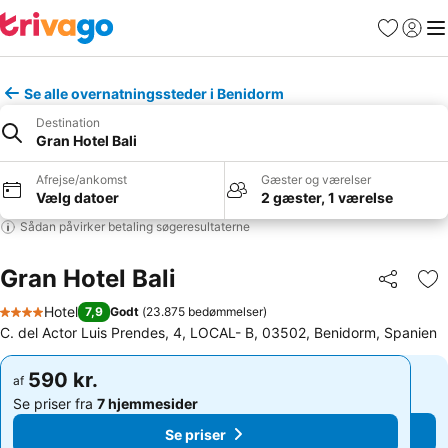
Favoritter
Log ind
Me
Se alle overnatningssteder i Benidorm
Destination
Gran Hotel Bali
Afrejse/ankomst
Gæster og værelser
Vælg datoer
2 gæster, 1 værelse
Sådan påvirker betaling søgeresultaterne
Gran Hotel Bali
Del
Føj
Hotel
7,9
Godt
(
23.875 bedømmelser
)
4 Stjerner
C. del Actor Luis Prendes, 4, LOCAL- B, 03502, Benidorm, Spanien
590 kr.
590 kr.
af
af
Se priser fra
7 hjemmesider
Se priser fra
7 hjemmesider
Se priser
Se priser