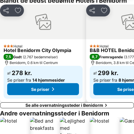
Blandt de bedst bedømte Hotels i Benidorm
San Blas-Santo Domingo
Baix la Mar
Del
Føj til favoritter
Del
Føj til favorit
Arenals del Sol
El Campo
Coveta Fumá o Cala del Morro Blanc
Cala del Mallorquí
Cabo de las Huertas
La Albufereta
Casco Antiguo-Santa Cruz
Ruta por el casco antiguo de Alicante
Hotel
Hotel
3 Stjerner
3 Stjerner
Mercado
Primer Muntanyar o El Benissero
Hotel Benidorm City Olympia
B&B HOTEL Benido
7,5
8,7
Godt
(
2.767 bedømmelser
)
Fremragende
(
3.17
Port de Denia
El Altet
Benidorm, 0.6 km til Centrum
Benidorm, 3.8 km til C
Avenida Armada Española
Centro Histórico
278 kr.
299 kr.
af
af
Los Ángeles
Casino Mediterráneo
Se priser fra
14 hjemmesider
Se priser fra
8 hjem
Se priser
Se prise
Se alle overnatningssteder i Benidorm
Andre overnatningssteder i Benidorm