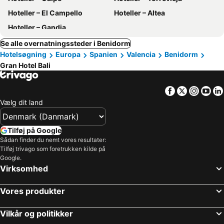
Hoteller – El Campello
Hoteller – Altea
Hoteller – Gandia
Se alle overnatningssteder i Benidorm
Hotelsøgning
Europa
Spanien
Valencia
Benidorm
Gran Hotel Bali
Facebook
Twitter
Insta
Yo
Vælg dit land
Tilføj på Google
Sådan finder du nemt vores resultater:
Tilføj trivago som foretrukken kilde på
Google.
Virksomhed
Vores produkter
Vilkår og politikker