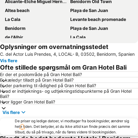
Alicante–Elche Miguel Hernández Airport
Benidorm Old Town
Altea beach
Playa de San Juan
La Cala
Levante beach promenade
Benidorm
Playa de San Juan
de l'Albir
La Cala
Oplysninger om overnatningsstedet
El Altet
Cap Negret
C. del Actor Luis Prendes, 4, LOCAL- B, 03502, Benidorm, Spanien
Postiguet Strand
Platja de La Cala de Finestrat
Vis flere
Levante stranden
Centro Comercial Gran Vía
Ofte stillede spørgsmål om Gran Hotel Bali
Bus turistico circular gran alacant
Levante o La Fossa
Er der et poolområde på Gran Hotel Bali?
Er kæledyr tilladt på Gran Hotel Bali?
Acuario Mediterráneo
Centro
Er der parkering til rådighed på Gran Hotel Bali?
Puerto de Alicante
Torrellano
Hvad er indtjeknings- og udtjekningstidspunkterne på Gran Hotel
Bali?
Marina de Alicante
Cala Granadella
Hvor ligger Gran Hotel Bali?
Marqués de Campo
Calas Santa Pola del Este
Vis flere
Poniente stranden
Comunidad Valenciana day
De priser og ledige datoer, vi modtager fra bookingsider, ændrer sig
Aqualandia
De la Fustera
hele tiden. Det betyder, at du ikke altid kan finde præcis det samme
tilbud, du så på trivago, når du føres videre til bookingsiden.
Albufereta
Mercado Central