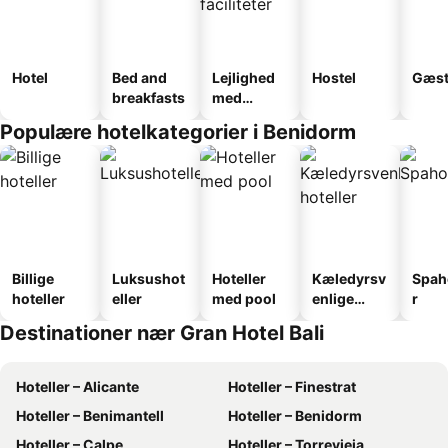
Hotel
Bed and
Lejlighed
Hostel
Gæst
breakfasts
med
faciliteter
Populære hotelkategorier i Benidorm
Billige
Luksushot
Hoteller
Kæledyrsv
Spah
hoteller
eller
med pool
enlige
r
hoteller
Destinationer nær Gran Hotel Bali
Hoteller – Alicante
Hoteller – Finestrat
Hoteller – Benimantell
Hoteller – Benidorm
Hoteller – Calpe
Hoteller – Torrevieja