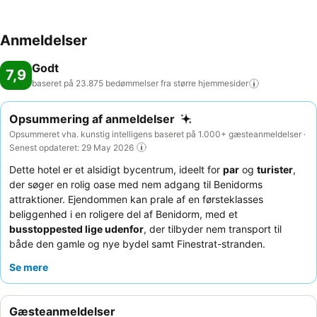
Anmeldelser
Godt
7,9
baseret på 23.875 bedømmelser fra større
hjemmesider
Opsummering af anmeldelser
Opsummeret vha. kunstig intelligens baseret på 1.000+ gæsteanmeldelser ·
Senest opdateret: 29 May 2026
Dette hotel er et alsidigt bycentrum, ideelt for
par
og
turister
,
der søger en rolig oase med nem adgang til Benidorms
attraktioner. Ejendommen kan prale af en førsteklasses
beliggenhed i en roligere del af Benidorm, med et
busstoppested lige udenfor
, der tilbyder nem transport til
både den gamle og nye bydel samt Finestrat-stranden.
Gæsterne kan nyde det fredfyldte
spa- og wellnessområde
på
Se mere
19. etage, som byder på en fantastisk udsigt over Middelhavet.
Personalet får konsekvent ros for deres
venlighed og
hjælpsomhed
, hvilket supplerer den omfattende og varierede
Gæsteanmeldelser