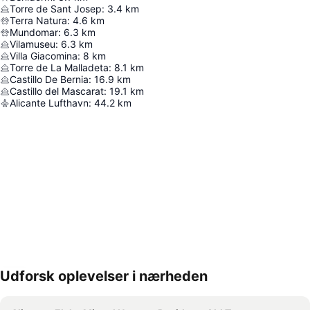
Torre de Sant Josep
:
3.4
km
Terra Natura
:
4.6
km
Mundomar
:
6.3
km
Vilamuseu
:
6.3
km
Villa Giacomina
:
8
km
Torre de La Malladeta
:
8.1
km
Castillo De Bernia
:
16.9
km
Castillo del Mascarat
:
19.1
km
Alicante Lufthavn
:
44.2
km
Udforsk oplevelser i nærheden
Udvid kort