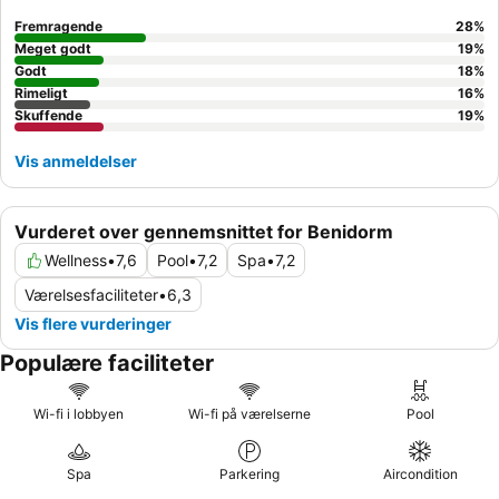
morgenmadsbuffet
. For en forbedret oplevelse kan du overveje
at besøge
Skybar
for en betagende panoramaudsigt, men vær
Fremragende
28
%
opmærksom på potentielle adgangsgebyrer og begrænset
Meget godt
19
%
kapacitet.
Godt
18
%
Rimeligt
16
%
Skuffende
19
%
Vis anmeldelser
Vurderet over gennemsnittet for Benidorm
Wellness
•
7,6
Pool
•
7,2
Spa
•
7,2
Værelsesfaciliteter
•
6,3
Vis flere vurderinger
Populære faciliteter
Wi-fi i lobbyen
Wi-fi på værelserne
Pool
Spa
Parkering
Aircondition