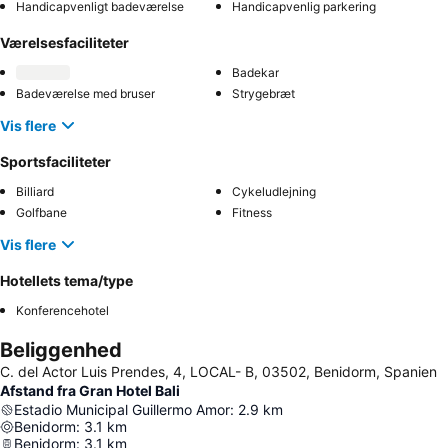
Handicapvenligt badeværelse
Handicapvenlig parkering
Værelsesfaciliteter
Badekar
Badeværelse med bruser
Strygebræt
Vis flere
Sportsfaciliteter
Billiard
Cykeludlejning
Golfbane
Fitness
Vis flere
Hotellets tema/type
Konferencehotel
Beliggenhed
C. del Actor Luis Prendes, 4, LOCAL- B, 03502, Benidorm, Spanien
Afstand fra Gran Hotel Bali
Estadio Municipal Guillermo Amor
:
2.9
km
Benidorm
:
3.1
km
Benidorm
:
3.1
km