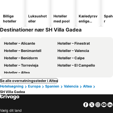
Billige
Luksushot
Hoteller
Kæledyrsv
Spah
hoteller
eller
med pool
enlige
r
hoteller
Destinationer nær SH Villa Gadea
Hoteller – Alicante
Hoteller – Finestrat
Hoteller – Benimantell
Hoteller – Valencia
Hoteller – Benidorm
Hoteller – Calpe
Hoteller – Torrevieja
Hoteller – El Campello
Hoteller – Altea
Se alle overnatningssteder i Altea
Hotelsøgning
Europa
Spanien
Valencia
Altea
SH Villa Gadea
Facebook
Twitter
Insta
Yo
Vælg dit land