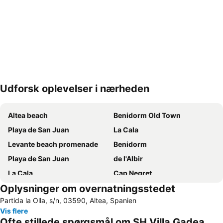
Udforsk oplevelser i nærheden
Udvid kort
Altea beach
Benidorm Old Town
Playa de San Juan
La Cala
Levante beach promenade
Benidorm
Playa de San Juan
de l'Albir
La Cala
Cap Negret
Oplysninger om overnatningsstedet
Postiguet Strand
Levante stranden
Partida la Olla, s/n, 03590, Altea, Spanien
Platja de La Cala de Finestrat
Centro Comercial Gran Vía
Vis flere
Levante o La Fossa
Cala Granadella
Ofte stillede spørgsmål om SH Villa Gadea