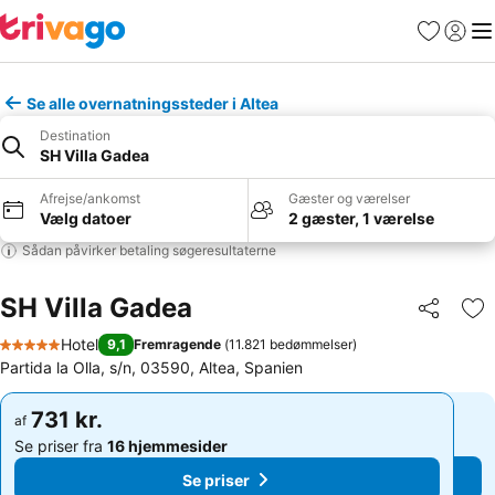
Favoritter
Log ind
Me
Se alle overnatningssteder i Altea
Destination
SH Villa Gadea
Afrejse/ankomst
Gæster og værelser
Vælg datoer
2 gæster, 1 værelse
Sådan påvirker betaling søgeresultaterne
SH Villa Gadea
Del
Føj
Hotel
9,1
Fremragende
(
11.821 bedømmelser
)
5 Stjerner
Partida la Olla, s/n, 03590, Altea, Spanien
731 kr.
731 kr.
af
af
Se priser fra
16 hjemmesider
Se priser fra
16 hjemmesider
Se priser
Se priser