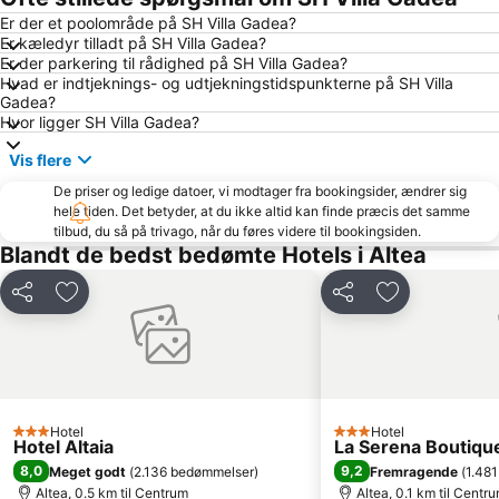
Marqués de Campo
Venecia
Er der et poolområde på SH Villa Gadea?
Er kæledyr tilladt på SH Villa Gadea?
Aqualandia
Comunidad Valenciana day
Er der parkering til rådighed på SH Villa Gadea?
De la Fustera
Poniente stranden
Hvad er indtjeknings- og udtjekningstidspunkterne på SH Villa
Gadea?
Baix la Mar
Albufereta
Hvor ligger SH Villa Gadea?
Cala del Mallorquí
El Campo
Vis flere
Primer Muntanyar o El Benissero
Port de Denia
De priser og ledige datoer, vi modtager fra bookingsider, ændrer sig
Coveta Fumá o Cala del Morro Blanc
Cabo de las Huertas
hele tiden. Det betyder, at du ikke altid kan finde præcis det samme
tilbud, du så på trivago, når du føres videre til bookingsiden.
La Albufereta
Casco Antiguo-Santa Cruz
Blandt de bedst bedømte Hotels i Altea
Ruta por el casco antiguo de Alicante
Centro Histórico
Del
Føj til favoritter
Del
Føj til favorit
Avenida Armada Española
Centro Histórico
Playa
Los Ángeles
Hotel
Hotel
3 Stjerner
3 Stjerner
Hotel Altaia
La Serena Boutique
8,0
9,2
Meget godt
(
2.136 bedømmelser
)
Fremragende
(
1.48
Altea, 0.5 km til Centrum
Altea, 0.1 km til Centr