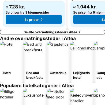
728 kr.
1.944 kr.
af
af
Se priser fra
3 hjemmesider
Se priser fra
6 hjem
Se priser
Se
Se alle overnatningssteder i Altea
Andre overnatningssteder i Altea
Hotel
Bed and
Gæstehus
Lejligheds
Camp
breakfasts
hotel
ads
Populære hotelkategorier i Altea