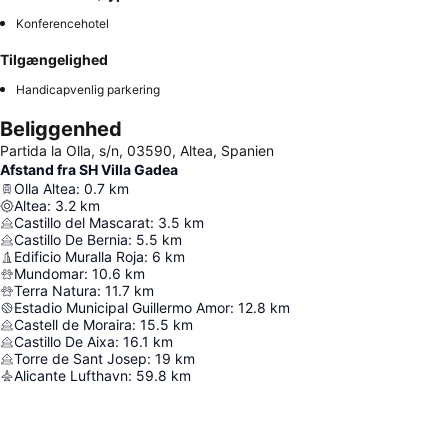
Konferencehotel
Tilgængelighed
Handicapvenlig parkering
Beliggenhed
Partida la Olla, s/n, 03590, Altea, Spanien
Afstand fra SH Villa Gadea
Olla Altea
:
0.7
km
Altea
:
3.2
km
Castillo del Mascarat
:
3.5
km
Castillo De Bernia
:
5.5
km
Edificio Muralla Roja
:
6
km
Mundomar
:
10.6
km
Terra Natura
:
11.7
km
Estadio Municipal Guillermo Amor
:
12.8
km
Castell de Moraira
:
15.5
km
Castillo De Aixa
:
16.1
km
Torre de Sant Josep
:
19
km
Alicante Lufthavn
:
59.8
km