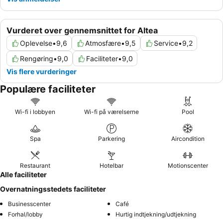
Vurderet over gennemsnittet for Altea
Oplevelse
•
9,6
Atmosfære
•
9,5
Service
•
9,2
Rengøring
•
9,0
Faciliteter
•
9,0
Vis flere vurderinger
Populære faciliteter
Wi-fi i lobbyen
Wi-fi på værelserne
Pool
Spa
Parkering
Aircondition
Restaurant
Hotelbar
Motionscenter
Alle faciliteter
Overnatningsstedets faciliteter
Businesscenter
Café
Forhal/lobby
Hurtig indtjekning/udtjekning