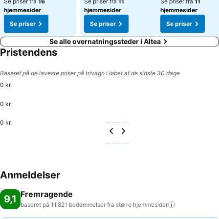
Se priser fra
16
Se priser fra
11
Se priser fra
11
hjemmesider
hjemmesider
hjemmesider
Se priser
Se priser
Se priser
Se alle overnatningssteder i Altea
Pristendens
Baseret på de laveste priser på trivago i løbet af de sidste 30 dage
0 kr.
0 kr.
0 kr.
Anmeldelser
Fremragende
9,1
baseret på 11.821 bedømmelser fra større
hjemmesider