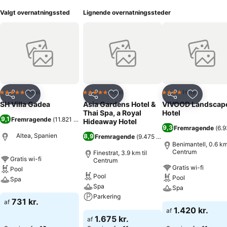
Valgt overnatningssted
Lignende overnatningssteder
Hotel
Hotel
Hotel
5 Stjerner
5 Stjerner
4 Stjerner
Del
Føj til favoritter
Del
Føj til favoritter
Del
Føj til fa
SH Villa Gadea
Asia Gardens Hotel &
VIVOOD Landscap
Thai Spa, a Royal
Hotel
9,1
Fremragende
(
11.821 bedømmelser
)
Hideaway Hotel
9,3
Fremragende
(
6.
Altea, Spanien
8,9
Fremragende
(
9.475 bedømmelser
)
Benimantell, 0.6 km 
Centrum
Finestrat, 3.9 km til
Gratis wi-fi
Centrum
Gratis wi-fi
Pool
Pool
Pool
Spa
Spa
Spa
Parkering
Se priser
731 kr.
af
Se priser
1.420 kr.
af
Se priser
1.675 kr.
af