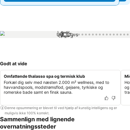
1 / 99
Godt at vide
Omfattende thalasso spa og termisk klub
Mi
Forkæl dig selv med næsten 2.000 m² wellness, med to
Ho
havvandspools, modstrømsflod, gejsere, tyrkiske og
og
romerske bade samt en finsk sauna.
tra
Denne opsummering er blevet til ved hjælp af kunstig intelligens og er
muligvis ikke 100% korrekt.
Sammenlign med lignende
overnatningssteder