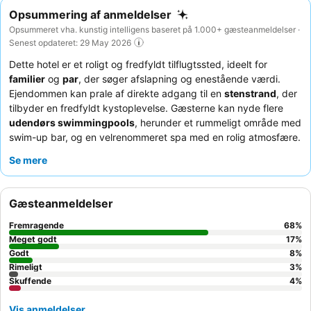
Opsummering af anmeldelser
Opsummeret vha. kunstig intelligens baseret på 1.000+ gæsteanmeldelser ·
Senest opdateret: 29 May 2026
Dette hotel er et roligt og fredfyldt tilflugtssted, ideelt for
familier
og
par
, der søger afslapning og enestående værdi.
Ejendommen kan prale af direkte adgang til en
stenstrand
, der
tilbyder en fredfyldt kystoplevelse. Gæsterne kan nyde flere
udendørs swimmingpools
, herunder et rummeligt område med
swim-up bar, og en velrenommeret spa med en rolig atmosfære.
Personalet modtager konsekvent ros for deres professionalisme
Se mere
og opmærksomhed, og
morgenmadsbuffeten
er et højdepunkt
med et omfattende udvalg og frisklavede omeletter. For et
virkelig forkælende ophold kan du overveje værelser med
Gæsteanmeldelser
udendørs hydromassagebadekar
for en forbedret
afslapningsoplevelse.
Fremragende
68
%
Meget godt
17
%
Godt
8
%
Rimeligt
3
%
Skuffende
4
%
Vis anmeldelser