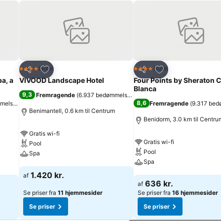
tellet tilbyder en stor laguneagtig swimmingpool med øer, en bar ma
ess-studie, boblebad, sauna og bordtennis, ligesom der mod betalin
 tilbydes gæsterne et varieret underholdningsprogram for børn og vo
 restauranten måltider i buffetstil. Ydermere tilbydes slankekost og
Føj til favoritter
Føj til favoritter
Hotel
Hotel
4 Stjerner
4 Stjerner
Del
Del
a, a
VIVOOD Landscape Hotel
Four Points by Sheraton 
Blanca
9,3
Fremragende
(
6.937 bedømmelser
)
8,6
melser
)
Fremragende
(
9.317 bed
Benimantell, 0.6 km til Centrum
Benidorm, 3.0 km til Centru
Gratis wi-fi
Gratis wi-fi
Pool
Pool
Spa
Spa
Se priser
1.420 kr.
af
Se priser
636 kr.
af
Se priser fra
11 hjemmesider
Se priser fra
16 hjemmesider
Se priser
Se priser