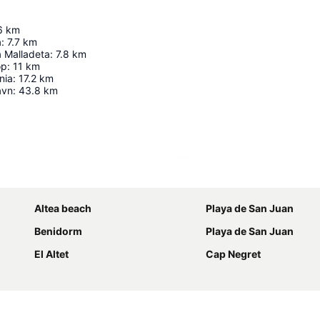
6
km
a
:
7.7
km
a Malladeta
:
7.8
km
op
:
11
km
nia
:
17.2
km
avn
:
43.8
km
Udvid kort
Altea beach
Playa de San Juan
Benidorm
Playa de San Juan
El Altet
Cap Negret