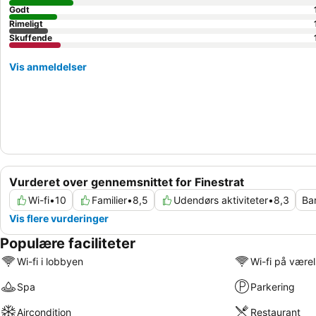
Godt
Rimeligt
Skuffende
Vis anmeldelser
Vurderet over gennemsnittet for Finestrat
Wi-fi
•
10
Familier
•
8,5
Udendørs aktiviteter
•
8,3
Ba
Vis flere vurderinger
Populære faciliteter
Wi-fi i lobbyen
Wi-fi på være
Spa
Parkering
Aircondition
Restaurant