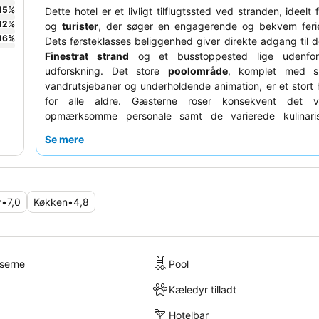
15
%
Dette hotel er et livligt tilflugtssted ved stranden, ideelt
12
%
og
turister
, der søger en engagerende og bekvem ferie
16
%
Dets førsteklasses beliggenhed giver direkte adgang til
Finestrat strand
og et busstoppested lige udenfo
udforskning. Det store
poolområde
, komplet med 
vandrutsjebaner og underholdende animation, er et stort
for alle aldre. Gæsterne roser konsekvent det v
opmærksomme personale samt de varierede kulinaris
herunder temabuffetaftener og populære snackmuli
Se mere
isbilen
. For en mere rolig oplevelse kan du overveje værel
de største underholdningsområder.
r
•
7,0
Køkken
•
4,8
lserne
Pool
Kæledyr tilladt
Hotelbar