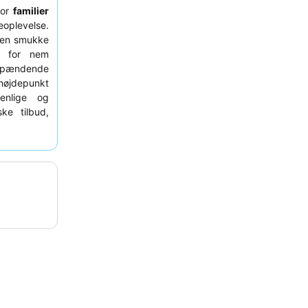
 for
familier
oplevelse.
 den smukke
r for nem
spændende
 højdepunkt
enlige og
ke tilbud,
gheder som
ser væk fra