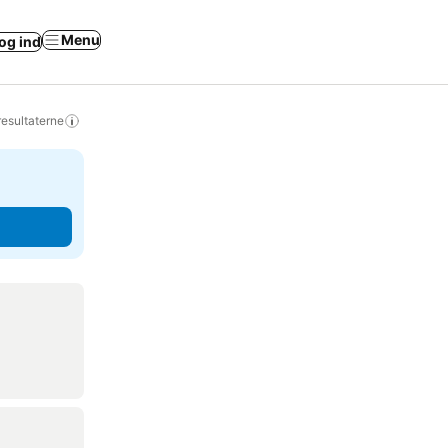
Menu
og ind
resultaterne