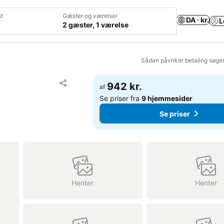
t
Gæster og værelser
DA · kr.
L
2 gæster, 1 værelse
Sådan påvirker betaling søge
Føj til favoritter
942 kr.
af
Del
Se priser fra
9 hjemmesider
Se priser
Henter
Henter