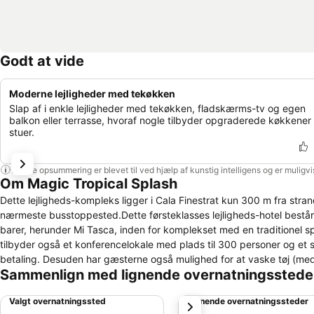
Godt at vide
Moderne lejligheder med tekøkken
Slap af i enkle lejligheder med tekøkken, fladskærms-tv og egen
balkon eller terrasse, hvoraf nogle tilbyder opgraderede køkkener
stuer.
Denne opsummering er blevet til ved hjælp af kunstig intelligens og er muligv
Om Magic Tropical Splash
Dette lejligheds-kompleks ligger i Cala Finestrat kun 300 m fra str
nærmeste busstoppested.Dette førsteklasses lejligheds-hotel består a
barer, herunder Mi Tasca, inden for komplekset med en traditionel s
tilbyder også et konferencelokale med plads til 300 personer og et
betaling. Desuden har gæsterne også mulighed for at vaske tøj (med 
Sammenlign med lignende overnatningsstede
et stort værelse og en stue med en sovesofa til 2 personer. De 2-væ
(dobbeltværelser og enkeltværelser) såvel som en sovesofa. De store 
Valgt overnatningssted
Lignende overnatningssteder
næste
hvoraf det ene har en dobbeltseng og det andet 2 enkeltsenge. Alle l