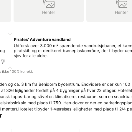
Henter
Henter
Pirates' Adventure vandland
Udforsk over 3.000 m² spændende vandrutsjebaner, et kæ
 og
piratskib og et dedikeret børneplaskområde, der tilbyder uen
sjov for alle aldre.
is ikke 100% korrekt.
anden og ca. 3 km fra Benidorm bycentrum. Endvidere er der kun 100 m
f 326 lejligheder fordelt på 4 bygninger på hver 23 etager. Hotellet
pansk tapas-bar og såvel en klimatiseret restaurant som en snackbar.
 selskabslokale med plads til 750. Herudover er der en parkeringspl
mønter).Hotellet tilbyder 1-værelses lejligheder med plads til 2/4 
r
relses lejligheder kan rumme 3/5 personer og tilbyder 2 værelser
2-værelses lejligheder har plads til 4/6 personer og tilbyder også 2
ejligheder er udstyret med et køkken, badeværelse, altan, satellit-t