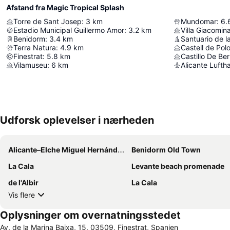
Afstand fra Magic Tropical Splash
Torre de Sant Josep
:
3
km
Mundomar
:
6.
Estadio Municipal Guillermo Amor
:
3.2
km
Villa Giacomin
Benidorm
:
3.4
km
Santuario de l
Terra Natura
:
4.9
km
Castell de Pol
Finestrat
:
5.8
km
Castillo De Ber
Vilamuseu
:
6
km
Alicante Lufth
Udforsk oplevelser i nærheden
Alicante–Elche Miguel Hernández Airport
Benidorm Old Town
La Cala
Levante beach promenade
de l'Albir
La Cala
Vis flere
Oplysninger om overnatningsstedet
Av. de la Marina Baixa, 15, 03509, Finestrat, Spanien