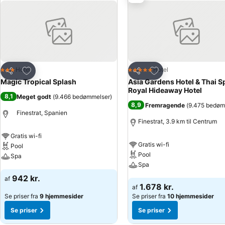
(fra juni til september), radiator og en safeboks (mod betaling).Ho
til (kun om sommeren), broer og et børneområde. Hertil kommer fitn
også tilbydes squash, videospil, bordfodbold og billard. Herudover
dag.Har man reserveret ophold med fuldpension/halvpension, tilbyder
vegetarretter på hotellet ved forudbestilling 24 timer i forvejen.
Føj til favoritter
Føj til favoritter
Hotel
Hotel
3 Stjerner
5 Stjerner
Del
Del
Magic Tropical Splash
Asia Gardens Hotel & Thai Sp
Royal Hideaway Hotel
8,1
Meget godt
(
9.466 bedømmelser
)
8,9
Fremragende
(
9.475 bedøm
Finestrat, Spanien
Finestrat, 3.9 km til Centrum
Gratis wi-fi
Gratis wi-fi
Pool
Pool
Spa
Spa
Se priser
942 kr.
af
Se priser
1.678 kr.
af
Se priser fra
9 hjemmesider
Se priser fra
10 hjemmesider
Se priser
Se priser