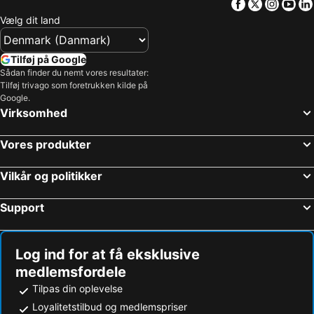
Facebook
Twitter
Insta
Yo
Vælg dit land
Tilføj på Google
Sådan finder du nemt vores resultater:
Tilføj trivago som foretrukken kilde på
Google.
Virksomhed
Vores produkter
Vilkår og politikker
Support
Log ind for at få eksklusive
medlemsfordele
Tilpas din oplevelse
Loyalitetstilbud og medlemspriser