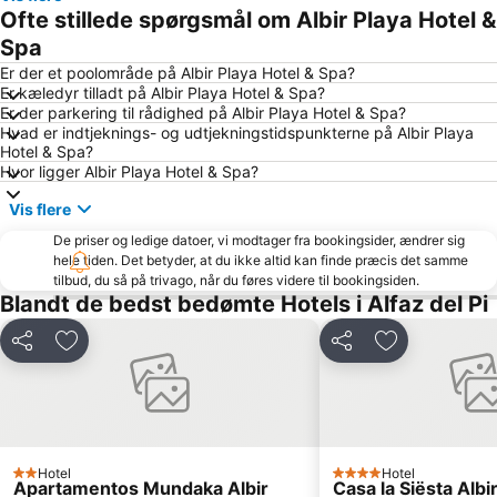
Levante o La Fossa
Acuario Mediterráneo
Ofte stillede spørgsmål om Albir Playa Hotel &
Centro
Puerto de Alicante
Spa
Cala Granadella
Marqués de Campo
Er der et poolområde på Albir Playa Hotel & Spa?
Er kæledyr tilladt på Albir Playa Hotel & Spa?
Marina de Alicante
Venecia
Er der parkering til rådighed på Albir Playa Hotel & Spa?
Hvad er indtjeknings- og udtjekningstidspunkterne på Albir Playa
Aqualandia
Comunidad Valenciana day
Hotel & Spa?
Poniente stranden
De la Fustera
Hvor ligger Albir Playa Hotel & Spa?
Baix la Mar
Albufereta
Vis flere
Mercado Central
San Blas-Santo Domingo
De priser og ledige datoer, vi modtager fra bookingsider, ændrer sig
hele tiden. Det betyder, at du ikke altid kan finde præcis det samme
El Campo
Cala del Mallorquí
tilbud, du så på trivago, når du føres videre til bookingsiden.
Coveta Fumá o Cala del Morro Blanc
Primer Muntanyar o El Benissero
Blandt de bedst bedømte Hotels i Alfaz del Pi
Port de Denia
Cabo de las Huertas
Del
Føj til favoritter
Del
Føj til favorit
La Albufereta
Casco Antiguo-Santa Cruz
Ruta por el casco antiguo de Alicante
Mercado
Avenida Armada Española
Centro Histórico
Centro Histórico
Los Ángeles
Hotel
Hotel
2 Stjerner
4 Stjerner
Apartamentos Mundaka Albir
Casa la Siësta Albi
Casino Mediterráneo
Altozano-Conde Lumiares