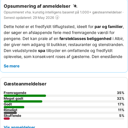
Opsummering af anmeldelser
Opsummeret vha. kunstig intelligens baseret på 1.000+ gæsteanmeldelser ·
Senest opdateret: 29 May 2026
Dette hotel er et fredfyldt tilflugtssted, ideelt for
par og familier
,
der søger en afslappende ferie med fremragende værdi for
pengene. Det kan prale af en
førsteklasses beliggenhed
i Albir,
der giver nem adgang til butikker, restauranter og stenstranden.
Den veludstyrede
spa
tilbyder en omfattende og fredfyldt
oplevelse, som konsekvent roses af gæsterne. Den enestående
service fra det
venlige og opmærksomme personale
supplerer
Se mere
den store og varierede morgenmadsbuffet, som inkluderer frisk
frugt, kager og endda cava. For et mere roligt ophold anbefaler
gæsterne at anmode om et værelse med udsigt til haven.
Gæsteanmeldelser
Fremragende
35
%
Meget godt
32
%
Godt
17
%
Rimeligt
11
%
Skuffende
5
%
Vis anmeldelser