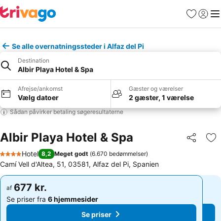
Favoritter
Log ind
Me
Se alle overnatningssteder i Alfaz del Pi
Destination
Albir Playa Hotel & Spa
Afrejse/ankomst
Gæster og værelser
Vælg datoer
2 gæster, 1 værelse
Sådan påvirker betaling søgeresultaterne
Albir Playa Hotel & Spa
Del
Føj
Hotel
8,2
Meget godt
(
6.670 bedømmelser
)
4 Stjerner
Camí Vell d'Altea, 51, 03581, Alfaz del Pi, Spanien
677 kr.
677 kr.
af
af
Se priser fra
6 hjemmesider
Se priser fra
6 hjemmesider
Se priser
Se priser