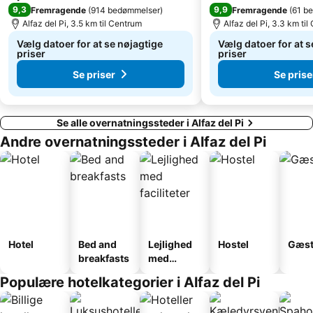
9,3
9,9
Fremragende
(
914 bedømmelser
)
Fremragende
(
61 b
Benalúa
El Palmeral
Alfaz del Pi, 3.5 km til Centrum
Alfaz del Pi, 3.3 km ti
Playa
Vælg datoer for at se nøjagtige
Vælg datoer for at s
priser
priser
Se priser
Se prise
Se alle overnatningssteder i Alfaz del Pi
Andre overnatningssteder i Alfaz del Pi
Hotel
Bed and
Lejlighed
Hostel
Gæst
breakfasts
med
faciliteter
Populære hotelkategorier i Alfaz del Pi