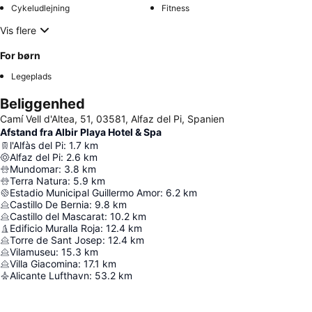
Cykeludlejning
Fitness
Vis flere
For børn
Legeplads
Beliggenhed
Camí Vell d'Altea, 51, 03581, Alfaz del Pi, Spanien
Afstand fra Albir Playa Hotel & Spa
l'Alfàs del Pi
:
1.7
km
Alfaz del Pi
:
2.6
km
Mundomar
:
3.8
km
Terra Natura
:
5.9
km
Estadio Municipal Guillermo Amor
:
6.2
km
Castillo De Bernia
:
9.8
km
Castillo del Mascarat
:
10.2
km
Edificio Muralla Roja
:
12.4
km
Torre de Sant Josep
:
12.4
km
Vilamuseu
:
15.3
km
Villa Giacomina
:
17.1
km
Alicante Lufthavn
:
53.2
km