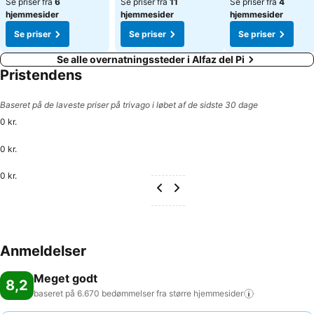
Se priser fra
6
Se priser fra
11
Se priser fra
4
hjemmesider
hjemmesider
hjemmesider
Se priser
Se priser
Se priser
Se alle overnatningssteder i Alfaz del Pi
Pristendens
Baseret på de laveste priser på trivago i løbet af de sidste 30 dage
0 kr.
0 kr.
0 kr.
Anmeldelser
Meget godt
8,2
baseret på 6.670 bedømmelser fra større
hjemmesider