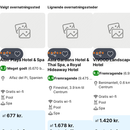
Valgt overnatningssted
Lignende overnatningssteder
Hotel
Hotel
Hotel
4 Stjerner
5 Stjerner
4 Stjerner
Del
Føj til favoritter
Del
Føj til favoritter
Del
Føj til fa
Albir Playa Hotel & Spa
Asia Gardens Hotel &
VIVOOD Landscap
Thai Spa, a Royal
Hotel
8,2
Meget godt
(
6.670 bedømmelser
)
Hideaway Hotel
9,3
Fremragende
(
6.
Alfaz del Pi, Spanien
8,9
Fremragende
(
9.475 bedømmelser
)
Benimantell, 0.6 km 
Centrum
Finestrat, 3.9 km til
Gratis wi-fi
Centrum
Gratis wi-fi
Pool
Gratis wi-fi
Pool
Spa
Pool
Spa
Spa
677 kr.
af
1.420 kr.
af
1.678 kr.
af