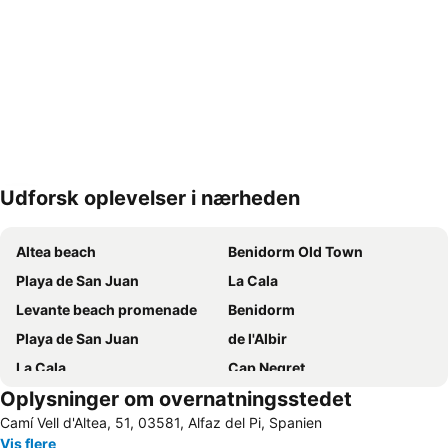
Udforsk oplevelser i nærheden
Udvid kort
Altea beach
Benidorm Old Town
Playa de San Juan
La Cala
Levante beach promenade
Benidorm
Playa de San Juan
de l'Albir
La Cala
Cap Negret
Oplysninger om overnatningsstedet
Postiguet Strand
Levante stranden
Camí Vell d'Altea, 51, 03581, Alfaz del Pi, Spanien
Platja de La Cala de Finestrat
Centro Comercial Gran Vía
Vis flere