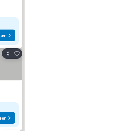
ser
Føj til favoritter
Del
ser