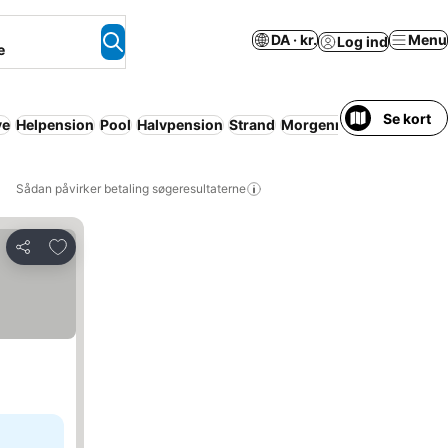
DA · kr.
Menu
Log ind
e
Se kort
ve
Helpension
Pool
Halvpension
Strand
Morgenmad inkluderet
Sådan påvirker betaling søgeresultaterne
Føj til favoritter
Del