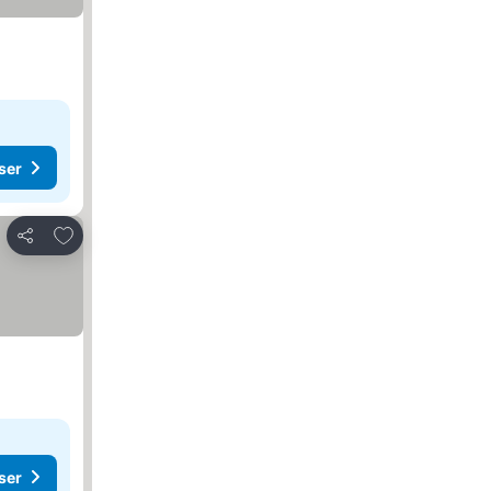
ser
Føj til favoritter
Del
ser