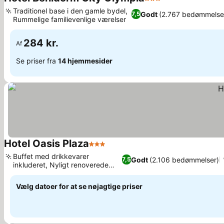
3 Stjerner
Traditionel base i den gamle bydel,
Godt
(2.767 bedømmelse
7,5
Rummelige familievenlige værelser
284 kr.
Af
Se priser fra
14 hjemmesider
Hotel Oasis Plaza
3 Stjerner
Buffet med drikkevarer
Godt
(2.106 bedømmelser)
7,5
inkluderet, Nyligt renoverede
værelser
Vælg datoer for at se nøjagtige priser