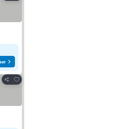
ser
Føj til favoritter
Del