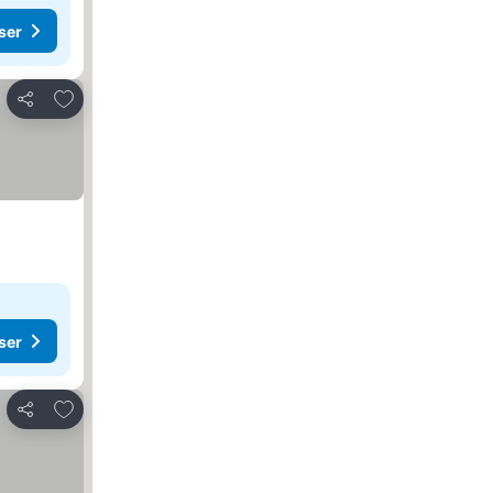
ser
Føj til favoritter
Del
ser
Føj til favoritter
Del