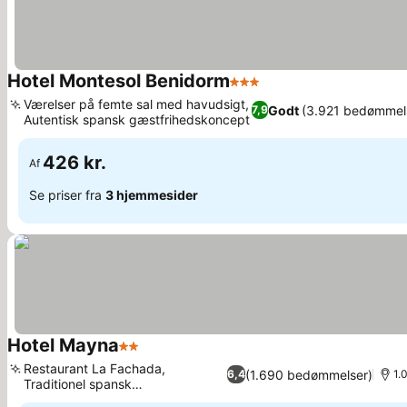
Hotel Montesol Benidorm
3 Stjerner
Værelser på femte sal med havudsigt,
Godt
(3.921 bedømmel
7,9
Autentisk spansk gæstfrihedskoncept
426 kr.
Af
Se priser fra
3 hjemmesider
Hotel Mayna
2 Stjerner
Restaurant La Fachada,
(1.690 bedømmelser)
6,4
1.
Traditionel spansk
familieatmosfære