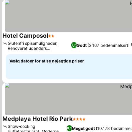
Hotel Camposol
2 Stjerner
Glutenfri spisemuligheder,
Godt
(2.167 bedømmelser)
7,5
Renoveret udendørs
swimmingpool
Vælg datoer for at se nøjagtige priser
Medplaya Hotel Rio Park
4 Stjerner
Show-cooking
Meget godt
(10.178 bedømmel
8,1
buffetrestaurant, Moderne