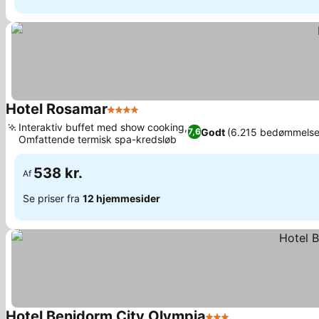
Hotel Rosamar
4 Stjerner
Interaktiv buffet med show cooking,
Godt
(6.215 bedømmelse
7,6
Omfattende termisk spa-kredsløb
538 kr.
Af
Se priser fra
12 hjemmesider
Hotel Benidorm City Olympia