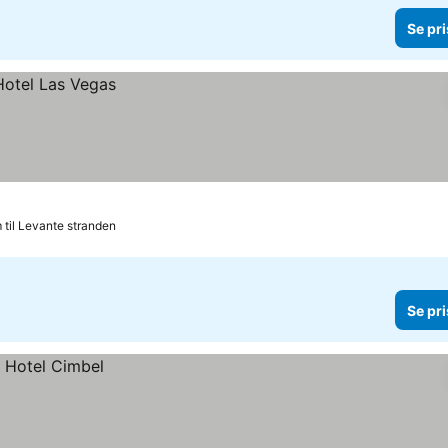
Se pri
m til Levante stranden
Se pri