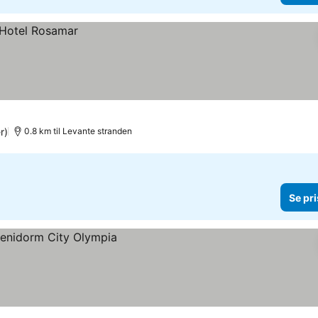
r)
0.8 km til Levante stranden
Se pri