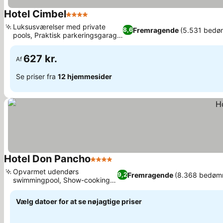
Hotel Cimbel
4 Stjerner
Luksusværelser med private
Fremragende
(5.531 bedø
8,6
pools, Praktisk parkeringsgarage
på stedet
627 kr.
Af
Se priser fra
12 hjemmesider
Hotel Don Pancho
4 Stjerner
Opvarmet udendørs
Fremragende
(8.368 bedøm
9,2
swimmingpool, Show-cooking
og temabuffeter
Vælg datoer for at se nøjagtige priser