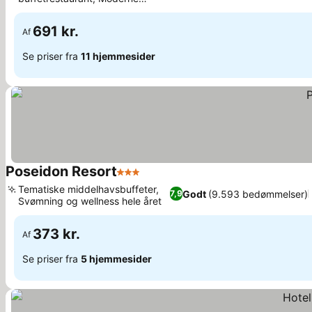
middelhavsidentitet
691 kr.
Af
Se priser fra
11 hjemmesider
Poseidon Resort
3 Stjerner
Tematiske middelhavsbuffeter,
Godt
(9.593 bedømmelser)
7,9
Svømning og wellness hele året
373 kr.
Af
Se priser fra
5 hjemmesider