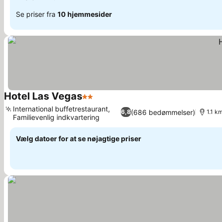
Se priser fra
10 hjemmesider
Hotel Las Vegas
2 Stjerner
International buffetrestaurant,
(686 bedømmelser)
6,8
1.1 k
Familievenlig indkvartering
Vælg datoer for at se nøjagtige priser