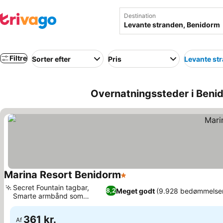
Destination
Filtre
Sorter efter
Pris
Levante st
Overnatningssteder i Beni
Marina Resort Benidorm
1 Stjerner
Secret Fountain tagbar,
Meget godt
(9.928 bedømmelse
8,2
Smarte armbånd som
nøglekort
361 kr.
Af