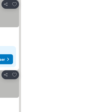
Føj til favoritter
Del
ser
Føj til favoritter
Del