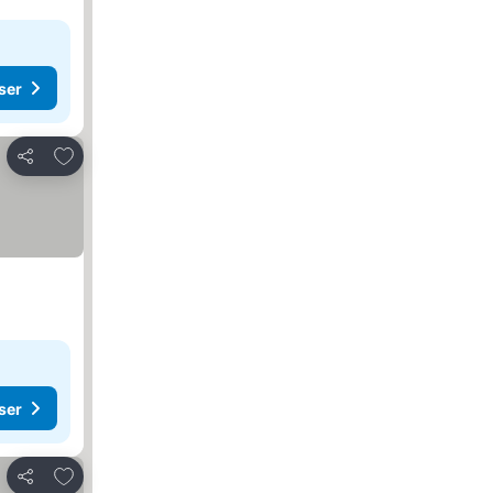
ser
Føj til favoritter
Del
ser
Føj til favoritter
Del