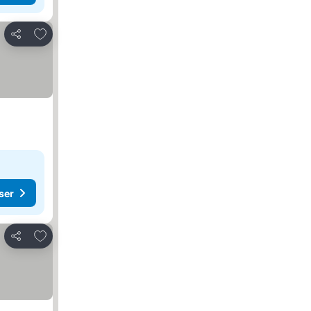
Føj til favoritter
Del
ser
Føj til favoritter
Del