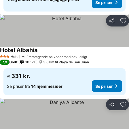
Se priser
Del
Føj
Hotel Albahia
Hotel
Fremragende balkoner med havudsigt
3 Stjerner
7,9
Godt
10.121
3.8 km til Playa de San Juan
331 kr.
Af
Se priser fra
14 hjemmesider
Se priser
Del
Føj