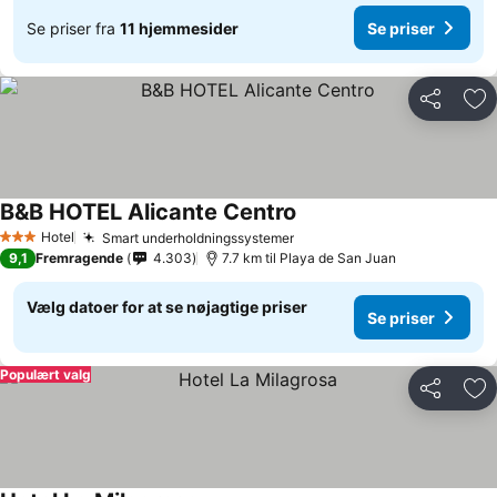
Se priser fra
11 hjemmesider
Se priser
Del
Føj
B&B HOTEL Alicante Centro
Hotel
Smart underholdningssystemer
3 Stjerner
9,1
Fremragende
4.303
7.7 km til Playa de San Juan
Vælg datoer for at se nøjagtige priser
Se priser
Populært valg
Del
Føj