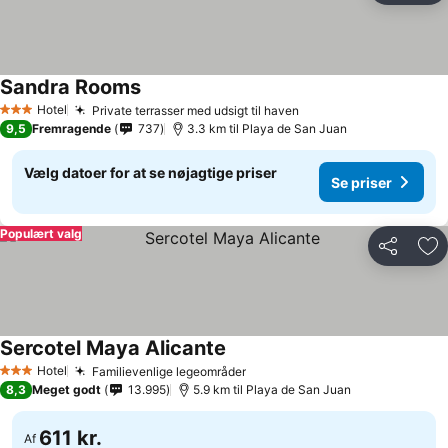
Sandra Rooms
Hotel
Private terrasser med udsigt til haven
3 Stjerner
9,5
Fremragende
737
3.3 km til Playa de San Juan
Vælg datoer for at se nøjagtige priser
Se priser
Populært valg
Del
Føj
Sercotel Maya Alicante
Hotel
Familievenlige legeområder
3 Stjerner
8,3
Meget godt
13.995
5.9 km til Playa de San Juan
611 kr.
Af