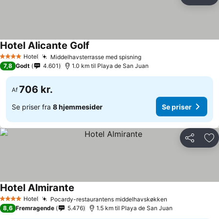
Del
Føj
Hotel Alicante Golf
Hotel
Middelhavsterrasse med spisning
4 Stjerner
7,8
Godt
4.601
1.0 km til Playa de San Juan
706 kr.
Af
Se priser fra
8 hjemmesider
Se priser
Del
Føj
Hotel Almirante
Hotel
Pocardy-restaurantens middelhavskøkken
4 Stjerner
8,6
Fremragende
5.476
1.5 km til Playa de San Juan