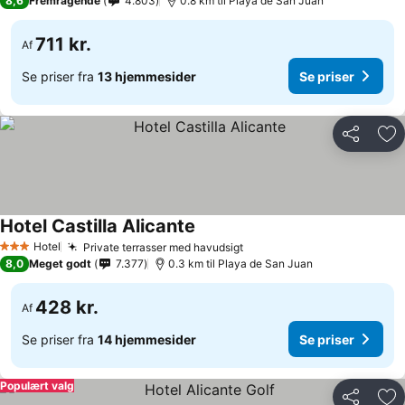
8,6
Fremragende
4.803
0.8 km til Playa de San Juan
711 kr.
Af
Se priser fra
13 hjemmesider
Se priser
Del
Føj
Hotel Castilla Alicante
Hotel
Private terrasser med havudsigt
3 Stjerner
8,0
Meget godt
7.377
0.3 km til Playa de San Juan
428 kr.
Af
Se priser fra
14 hjemmesider
Se priser
Populært valg