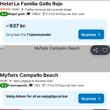
Hotel La Familia Gallo Rojo
Hotel
Fælles terrasse på syvende etage
4 Stjerner
8,0
Meget godt
5.860
6.2 km til Playa de San Juan
637 kr.
Af
Se priser fra
7 hjemmesider
Se priser
Del
Føj
Myflats Campello Beach
Hotel
Nem adgang til Alicante Golf
9,3
Fremragende
120
1.7 km til Playa de San Juan
Vælg datoer for at se nøjagtige priser
Se priser