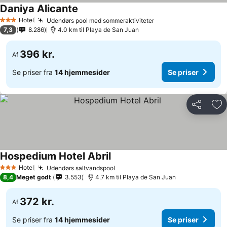
Daniya Alicante
Hotel
Udendørs pool med sommeraktiviteter
3 Stjerner
7,3
8.286
4.0 km til Playa de San Juan
396 kr.
Af
Se priser fra
14 hjemmesider
Se priser
Del
Føj
Hospedium Hotel Abril
Hotel
Udendørs saltvandspool
3 Stjerner
8,4
Meget godt
3.553
4.7 km til Playa de San Juan
372 kr.
Af
Se priser fra
14 hjemmesider
Se priser