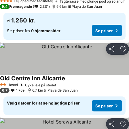
Lejlighed med faciliteter
Tagterrasse med plunge pool og solarium
4 Stjerner
9,4
Fremragende
2.381
6.6 km til Playa de San Juan
1.250 kr.
Af
Se priser fra
9 hjemmesider
Se priser
Del
Føj
Old Centre Inn Alicante
Hostel
Cykelleje på stedet
2 Stjerner
6,7
1.769
6.7 km til Playa de San Juan
Vælg datoer for at se nøjagtige priser
Se priser
Del
Føj