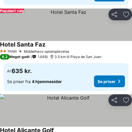
Populært valg
Del
Føj
Hotel Santa Faz
Hotel
Middelhavs-spiseoplevelse
2 Stjerner
8,2
Meget godt
1.648
3.5 km til Playa de San Juan
635 kr.
Af
Se priser fra
4 hjemmesider
Se priser
Del
Føj
Hotel Alicante Golf