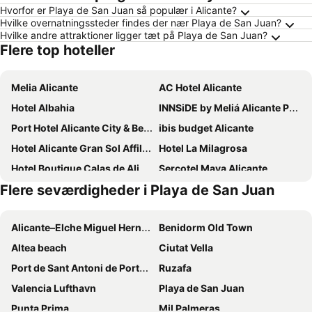
Hvorfor er Playa de San Juan så populær i Alicante?
Hvilke overnatningssteder findes der nær Playa de San Juan?
Hvilke andre attraktioner ligger tæt på Playa de San Juan?
Flere top hoteller
Melia Alicante
AC Hotel Alicante
Hotel Albahia
INNSiDE by Meliá Alicante Porta Maris
Port Hotel Alicante City & Beach
ibis budget Alicante
Hotel Alicante Gran Sol Affiliated by Meliá
Hotel La Milagrosa
Hotel Boutique Calas de Alicante
Sercotel Maya Alicante
Flere seværdigheder i Playa de San Juan
Eurostars Lucentum
Bypillow Paseo
Occidental Alicante
Eurostars Centrum Alicante
Alicante–Elche Miguel Hernández Airport
Benidorm Old Town
Daniya Alicante
Hotel Castilla Alicante
Altea beach
Ciutat Vella
NH Alicante
Dormirdcine Alicante
Port de Sant Antoni de Portmany
Ruzafa
Hospes Amerigo
Hotel Boutique Alicante Palacete S.XVII Adults Only
Valencia Lufthavn
Playa de San Juan
Hotel Serawa Alicante
AJ Gran Alacant by SH Hoteles
Punta Prima
Mil Palmeras
Tandem Pórtico Alicante
The Level at Meliá Alicante