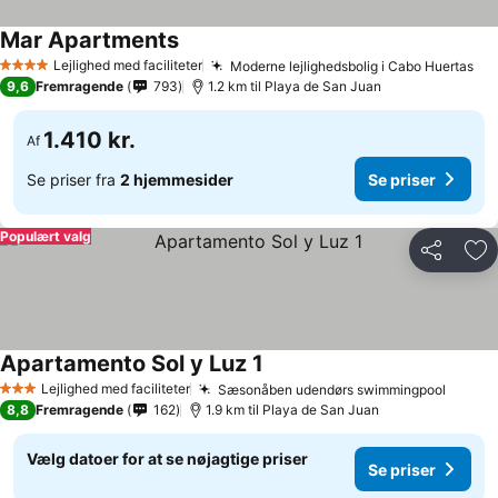
Mar Apartments
Lejlighed med faciliteter
Moderne lejlighedsbolig i Cabo Huertas
4 Stjerner
9,6
Fremragende
793
1.2 km til Playa de San Juan
1.410 kr.
Af
Se priser fra
2 hjemmesider
Se priser
Populært valg
Del
Føj
Apartamento Sol y Luz 1
Lejlighed med faciliteter
Sæsonåben udendørs swimmingpool
3 Stjerner
8,8
Fremragende
162
1.9 km til Playa de San Juan
Vælg datoer for at se nøjagtige priser
Se priser