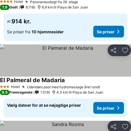
Hotel
Panoramaudsigt fra 26. etage
4 Stjerner
7,9
Godt
8.118
6.9 km til Playa de San Juan
914 kr.
Af
Se priser fra
10 hjemmesider
Se priser
Del
Føj
El Palmeral de Madaria
Hotel
Udendørs pool med hydromassage året rundt
3 Stjerner
9,5
Fremragende
1.519
4.3 km til Playa de San Juan
Vælg datoer for at se nøjagtige priser
Se priser
Del
Føj