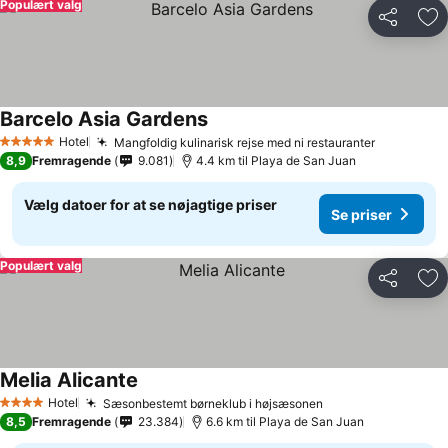
Populært valg
Del
Føj
Barcelo Asia Gardens
Hotel
Mangfoldig kulinarisk rejse med ni restauranter
5 Stjerner
8,9
Fremragende
9.081
4.4 km til Playa de San Juan
Vælg datoer for at se nøjagtige priser
Se priser
Populært valg
Del
Føj
Melia Alicante
Hotel
Sæsonbestemt børneklub i højsæsonen
4 Stjerner
8,5
Fremragende
23.384
6.6 km til Playa de San Juan