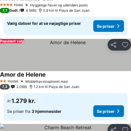
Hotel
Hyggelige haver og udendørs pools
4 Stjerner
7,7
Godt
4.566
0.9 km til Playa de San Juan
Vælg datoer for at se nøjagtige priser
Se priser
Populært valg
Del
Føj
Amor de Helene
Hostel
Middelhavsinspireret mad
2 Stjerner
7,3
2.089
1.2 km til Playa de San Juan
1.279 kr.
Af
Se priser fra
3 hjemmesider
Se priser