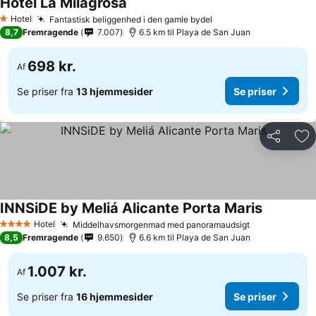
Hotel La Milagrosa
Hotel
Fantastisk beliggenhed i den gamle bydel
1 Stjerner
8,7
Fremragende
7.007
6.5 km til Playa de San Juan
698 kr.
Af
Se priser fra
13 hjemmesider
Se priser
Del
Føj
INNSiDE by Meliá Alicante Porta Maris
Hotel
Middelhavsmorgenmad med panoramaudsigt
4 Stjerner
8,5
Fremragende
9.650
6.6 km til Playa de San Juan
1.007 kr.
Af
Se priser fra
16 hjemmesider
Se priser