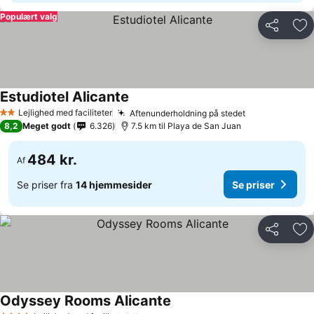
Populært valg
Del
Føj
Estudiotel Alicante
Lejlighed med faciliteter
Aftenunderholdning på stedet
2 Stjerner
8,2
Meget godt
6.326
7.5 km til Playa de San Juan
484 kr.
Af
Se priser fra
14 hjemmesider
Se priser
Del
Føj
Odyssey Rooms Alicante