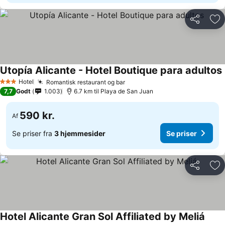
Del
Føj
Utopía Alicante - Hotel Boutique para adultos
Hotel
Romantisk restaurant og bar
3 Stjerner
7,7
Godt
1.003
6.7 km til Playa de San Juan
590 kr.
Af
Se priser fra
3 hjemmesider
Se priser
Del
Føj
Hotel Alicante Gran Sol Affiliated by Meliá