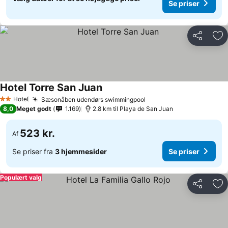
Se priser
Del
Føj
Hotel Torre San Juan
Hotel
Sæsonåben udendørs swimmingpool
2 Stjerner
8,0
Meget godt
1.169
2.8 km til Playa de San Juan
523 kr.
Af
Se priser fra
3 hjemmesider
Se priser
Populært valg
Del
Føj