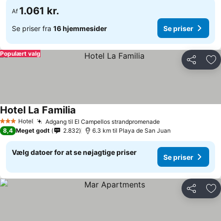
1.061 kr.
Af
Se priser fra
16 hjemmesider
Se priser
Populært valg
Del
Føj
Hotel La Familia
Hotel
Adgang til El Campellos strandpromenade
3 Stjerner
8,4
Meget godt
2.832
6.3 km til Playa de San Juan
Vælg datoer for at se nøjagtige priser
Se priser
Del
Føj