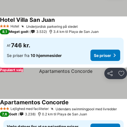
Hotel Villa San Juan
Hotel
Underjordisk parkering på stedet
3 Stjerner
8,1
Meget godt
3.532
3.4 km til Playa de San Juan
746 kr.
Af
Se priser fra
10 hjemmesider
Se priser
Populært valg
Del
Føj
Apartamentos Concorde
Lejlighed med faciliteter
Udendørs swimmingpool med livredder
3 Stjerner
7,6
Godt
3.238
0.2 km til Playa de San Juan
Vælg datoer for at se nøjagtige priser