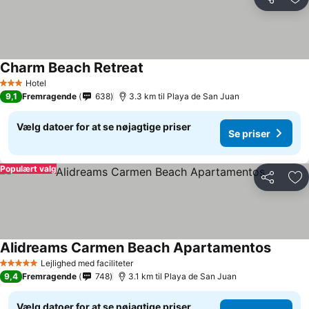
Del
Føj
Charm Beach Retreat
Hotel
3 Stjerner
9,1
Fremragende
638
3.3 km til Playa de San Juan
Vælg datoer for at se nøjagtige priser
Se priser
Populært valg
Del
Føj
Alidreams Carmen Beach Apartamentos
Lejlighed med faciliteter
5 Stjerner
9,4
Fremragende
748
3.1 km til Playa de San Juan
Vælg datoer for at se nøjagtige priser