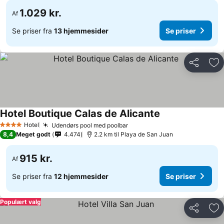
1.029 kr.
Af
Se priser fra
13 hjemmesider
Se priser
Del
Føj
Hotel Boutique Calas de Alicante
Hotel
Udendørs pool med poolbar
4 Stjerner
8,4
Meget godt
4.474
2.2 km til Playa de San Juan
915 kr.
Af
Se priser fra
12 hjemmesider
Se priser
Populært valg
Del
Føj