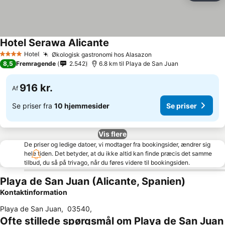
Hotel Serawa Alicante
Hotel
Økologisk gastronomi hos Alasazon
4 Stjerner
8,5
Fremragende
2.542
6.8 km til Playa de San Juan
916 kr.
Af
Se priser fra
10 hjemmesider
Se priser
Vis flere
De priser og ledige datoer, vi modtager fra bookingsider, ændrer sig
hele tiden. Det betyder, at du ikke altid kan finde præcis det samme
tilbud, du så på trivago, når du føres videre til bookingsiden.
Playa de San Juan (Alicante, Spanien)
Kontaktinformation
Playa de San Juan
,
03540
,
Ofte stillede spørgsmål om Playa de San Juan