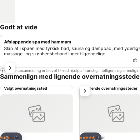
Godt at vide
Afslappende spa med hammam
Slap af i spaen med tyrkisk bad, sauna og dampbad, med yderlig
massage- og skønhedsbehandlinger tilgængelige.
Denne opsummering er blevet til ved hjælp af kunstig intelligens og er muligv
Sammenlign med lignende overnatningsstede
Valgt overnatningssted
Lignende overnatningssteder
næste
Føj til favoritter
Føj til favoritter
Hotel
Hotel
3 Stjerner
5 Stjerner