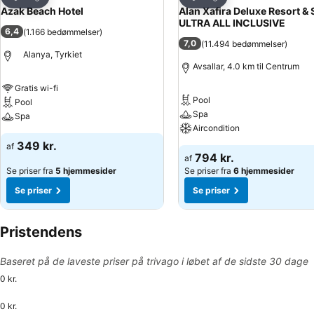
Del
Del
Azak Beach Hotel
Alan Xafira Deluxe Resort &
ULTRA ALL INCLUSIVE
6,4
(
1.166 bedømmelser
)
7,0
(
11.494 bedømmelser
)
Alanya, Tyrkiet
Avsallar, 4.0 km til Centrum
Gratis wi-fi
Pool
Pool
Spa
Spa
Aircondition
349 kr.
af
794 kr.
af
Se priser fra
5 hjemmesider
Se priser fra
6 hjemmesider
Se priser
Se priser
Pristendens
Baseret på de laveste priser på trivago i løbet af de sidste 30 dage
0 kr.
0 kr.