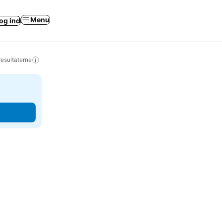
Menu
og ind
resultaterne