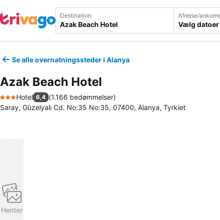
Destination
Afrejse/ankoms
Vælg datoer
Se alle overnatningssteder i Alanya
Azak Beach Hotel
Hotel
(
1.166 bedømmelser
)
6,4
3 Stjerner
Saray, Güzelyalı Cd. No:35 No:35, 07400, Alanya, Tyrkiet
Henter