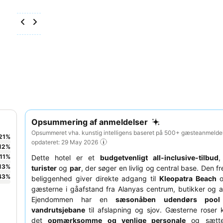
Opsummering af anmeldelser
Opsummeret vha. kunstig intelligens baseret på 500+ gæsteanmeldel
21
%
opdateret: 29 May 2026
12
%
11
%
Dette hotel er et
budgetvenligt all-inclusive-tilbud
,
13
%
turister
og
par
, der søger en livlig og central base. Den 
43
%
beliggenhed giver direkte adgang til
Kleopatra Beach
o
gæsterne i gåafstand fra Alanyas centrum, butikker og at
Ejendommen har en
sæsonåben udendørs poo
vandrutsjebane
til afslapning og sjov. Gæsterne roser 
det
opmærksomme og venlige personale
og sætte