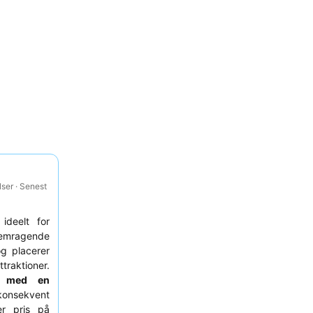
ser · Senest
 ideelt for
fremragende
g placerer
traktioner.
l med en
konsekvent
r pris på