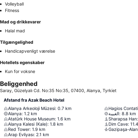
Volleyball
Fitness
Mad og drikkevarer
Halal mad
Tilgængelighed
Handicapvenligt værelse
Hotellets egenskaber
Kun for voksne
Beliggenhed
Saray, Güzelyalı Cd. No:35 No:35, 07400, Alanya, Tyrkiet
Afstand fra Azak Beach Hotel
Alanya Arkeoloji Müzesi
:
0.7
km
Hagios Contati
Alanya
:
1.2
km
الغبيبة
:
8.8
km
Atatürk House Museum
:
1.6
km
Sharapsa Han
:
Alanya Kalesi (Kale)
:
1.8
km
Dim Cave
:
11.
Red Tower
:
1.9
km
Gazipaşa-Alan
Arap Evliyası
:
2.1
km