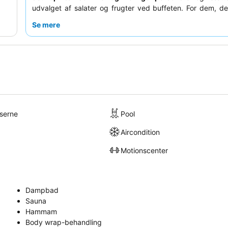
udvalget af salater og frugter ved buffeten. For dem, de
anbefales det at anmode om et værelse med udsigt til hav
Se mere
lserne
Pool
Aircondition
Motionscenter
Dampbad
Sauna
Hammam
Body wrap-behandling