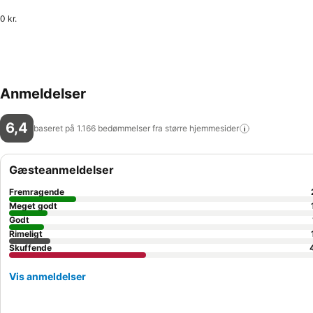
0 kr.
Anmeldelser
6,4
baseret på 1.166 bedømmelser fra større
hjemmesider
Gæsteanmeldelser
Fremragende
Meget godt
Godt
Rimeligt
Skuffende
Vis anmeldelser