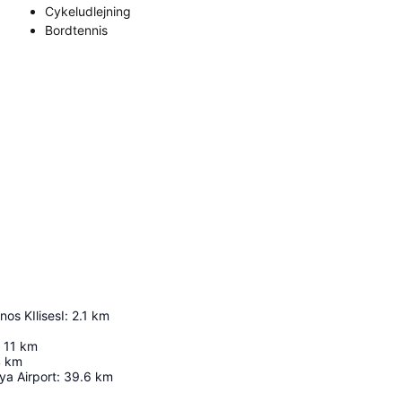
Cykeludlejning
Bordtennis
nos KIlisesI
:
2.1
km
11
km
4
km
ya Airport
:
39.6
km