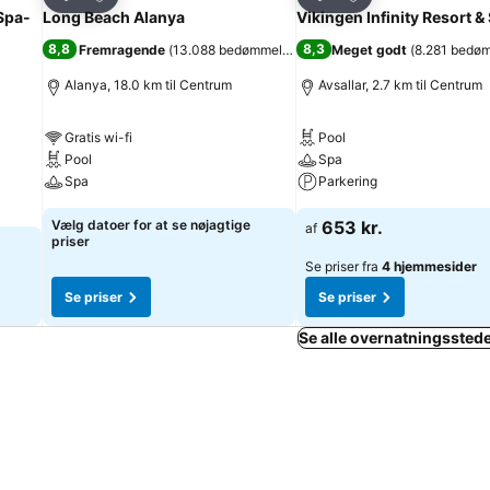
Del
Del
 Spa-
Long Beach Alanya
Vikingen Infinity Resort &
8,8
8,3
Fremragende
(
13.088 bedømmelser
)
Meget godt
(
8.281 bedø
Alanya, 18.0 km til Centrum
Avsallar, 2.7 km til Centrum
Gratis wi-fi
Pool
Pool
Spa
Spa
Parkering
Vælg datoer for at se nøjagtige
653 kr.
af
priser
Se priser fra
4 hjemmesider
Se priser
Se priser
Se alle overnatningsstede