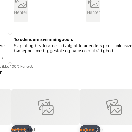
Henter
Henter
To udendørs swimmingpools
ere
Slap af og bliv frisk i et udvalg af to udendørs pools, inklusiv
børnepool, med liggestole og parasoller til rådighed.
is ikke 100% korrekt.
r
Føj til favoritter
Føj til favoritter
Hotel
Hotel
5 Stjerner
5 Stjerner