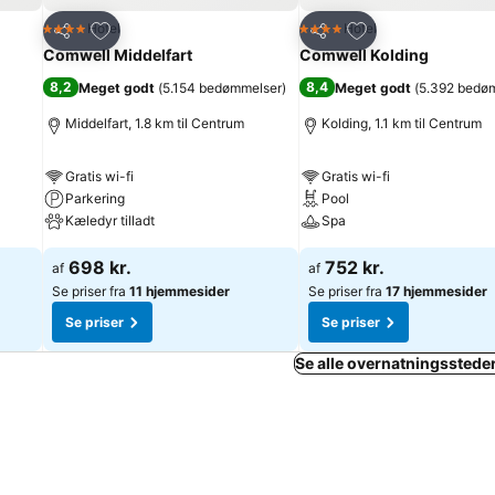
Føj til favoritter
Føj til favoritter
Hotel
Hotel
4 Stjerner
4 Stjerner
Del
Del
Comwell Middelfart
Comwell Kolding
8,2
8,4
Meget godt
(
5.154 bedømmelser
)
Meget godt
(
5.392 bedø
Middelfart, 1.8 km til Centrum
Kolding, 1.1 km til Centrum
Gratis wi-fi
Gratis wi-fi
Parkering
Pool
Kæledyr tilladt
Spa
698 kr.
752 kr.
af
af
Se priser fra
11 hjemmesider
Se priser fra
17 hjemmesider
Se priser
Se priser
Se alle overnatningssteder