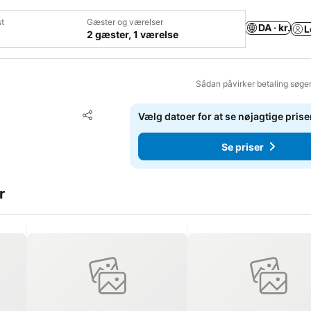
t
Gæster og værelser
DA · kr.
L
2 gæster, 1 værelse
Sådan påvirker betaling søge
Føj til favoritter
Vælg datoer for at se nøjagtige prise
Del
Se priser
r