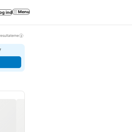
Menu
og ind
resultaterne
r