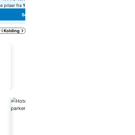
e priser fra
17 hjemmesider
Se priser fra
12 hjemmes
Se priser
Se priser
 i Kolding