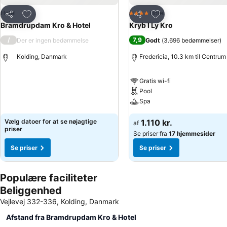
Føj til favoritter
Føj til favoritter
Hotel
Hotel
4 Stjerner
Del
Del
Bramdrupdam Kro & Hotel
Kryb I Ly Kro
/
7,9
Der er ingen bedømmelse
Godt
(
3.696 bedømmelser
)
Kolding, Danmark
Fredericia, 10.3 km til Centrum
Gratis wi-fi
Pool
Spa
Vælg datoer for at se nøjagtige
1.110 kr.
af
priser
Se priser fra
17 hjemmesider
Se priser
Se priser
Populære faciliteter
Beliggenhed
Vejlevej 332-336, Kolding, Danmark
Afstand fra Bramdrupdam Kro & Hotel