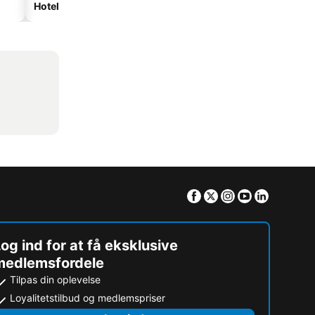
Hoteller med parkering
Facebook
Twitter
Instagram
Youtube
Linkedin
og ind for at få eksklusive
medlemsfordele
Tilpas din oplevelse
Loyalitetstilbud og medlemspriser