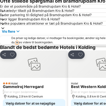
Ofte stillede spørgsmål om Bramdrupdam Kro 
Er der et poolområde på Bramdrupdam Kro & Hotel?
Er kæledyr tilladt på Bramdrupdam Kro & Hotel?
Er der parkering til rådighed på Bramdrupdam Kro & Hotel?
Hvor ligger Bramdrupdam Kro & Hotel?
Hvilke populære attraktioner er tæt på Bramdrupdam Kro & Hotel?
Vis flere
De priser og ledige datoer, vi modtager fra bookingsider, ændrer sig hele 
du føres videre til bookingsiden.
Blandt de bedst bedømte Hotels i Kolding
Føj til favoritter
Føj til favoritter
Del
Del
Hotel
Hotel
3 Stjerner
Gammelroj Herregard
Best Western Koldi
/
/
Der er ingen bedømmelse
Der er ingen bedømmelse
Kolding, 2.9 km til Centrum
Kolding, 0.8 km til Cen
Vælg datoer for at se nøjagtige
Vælg datoer for at s