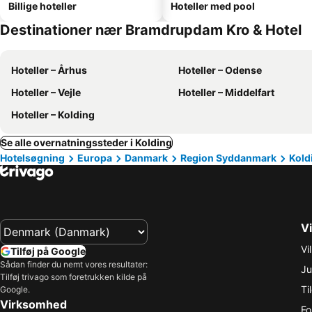
Billige hoteller
Hoteller med pool
Destinationer nær Bramdrupdam Kro & Hotel
Hoteller – Århus
Hoteller – Odense
Hoteller – Vejle
Hoteller – Middelfart
Hoteller – Kolding
Se alle overnatningssteder i Kolding
Hotelsøgning
Europa
Danmark
Region Syddanmark
Kold
Vi
Vi
Tilføj på Google
Sådan finder du nemt vores resultater:
Ju
Tilføj trivago som foretrukken kilde på
Ti
Google.
Virksomhed
Fo