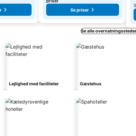
priser
S
r
Se priser
Se alle overnatningssteder
Lejlighed med faciliteter
Gæstehus