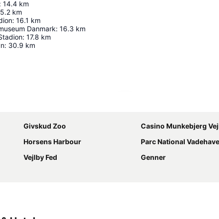
:
14.4
km
5.2
km
dion
:
16.1
km
kmuseum Danmark
:
16.3
km
Stadion
:
17.8
km
vn
:
30.9
km
Udvid kort
Givskud Zoo
Casino Munkebjerg Vej
Horsens Harbour
Parc National Vadehave
Vejlby Fed
Genner