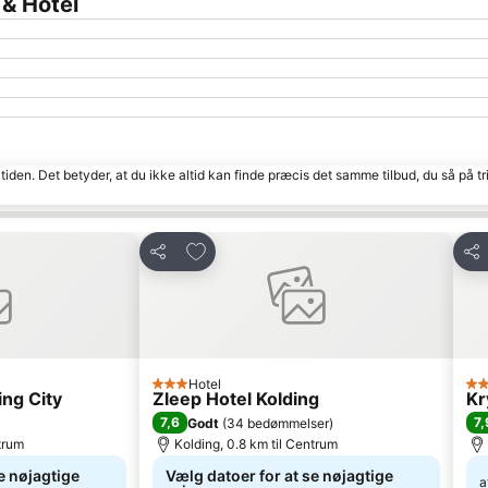
& Hotel
tiden. Det betyder, at du ikke altid kan finde præcis det samme tilbud, du så på tr
Føj til favoritter
Del
Del
Hotel
3 Stjerner
4 S
ng City
Zleep Hotel Kolding
Kr
7,6
7,
Godt
(
34 bedømmelser
)
trum
Kolding, 0.8 km til Centrum
e nøjagtige
Vælg datoer for at se nøjagtige
a