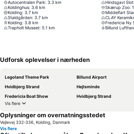
Autocentralen Park
:
3.3
km
Hindsgavl Slot
Koldinghus
:
3.6
km
Skærup Zoo
:
1
Kolding
:
3.7
km
Middelfart Sta
Staldgården
:
3.7
km
CLAY Kerami
Kolding
:
3.8
km
Fredericia Ny 
Trapholt Museet
:
5.1
km
Billund Luftha
Udforsk oplevelser i nærheden
Legoland Theme Park
Billund Airport
Hvidbjerg Strand
Hejlsminde
Fredericia Boat Show
Hvidbjerg Strand
Vis flere
Oplysninger om overnatningsstedet
Vejlevej 332-336, Kolding, Danmark
Vis flere