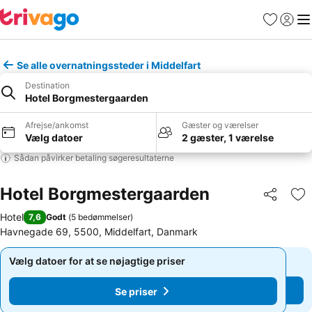
Favoritter
Log ind
Me
Se alle overnatningssteder i Middelfart
Destination
Hotel Borgmestergaarden
Afrejse/ankomst
Gæster og værelser
Vælg datoer
2 gæster, 1 værelse
Sådan påvirker betaling søgeresultaterne
Hotel Borgmestergaarden
Del
Føj
Hotel
7,6
Godt
(
5 bedømmelser
)
Havnegade 69, 5500, Middelfart, Danmark
Vælg datoer for at se nøjagtige priser
Vælg datoer for at se nøjagtige priser
Se priser
Se priser