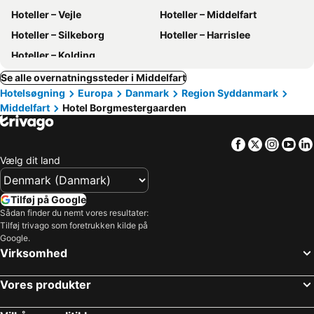
Hoteller – Vejle
Hoteller – Middelfart
Hoteller – Silkeborg
Hoteller – Harrislee
Hoteller – Kolding
Se alle overnatningssteder i Middelfart
Hotelsøgning
Europa
Danmark
Region Syddanmark
Middelfart
Hotel Borgmestergaarden
Facebook
Twitter
Insta
Yo
Vælg dit land
Tilføj på Google
Sådan finder du nemt vores resultater:
Tilføj trivago som foretrukken kilde på
Google.
Virksomhed
Vores produkter