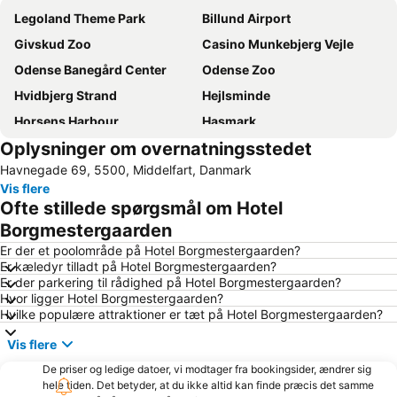
Legoland Theme Park
Billund Airport
Givskud Zoo
Casino Munkebjerg Vejle
Odense Banegård Center
Odense Zoo
Hvidbjerg Strand
Hejlsminde
Horsens Harbour
Hasmark
Oplysninger om overnatningsstedet
Fredericia Boat Show
Odense Domkirke
Havnegade 69, 5500, Middelfart, Danmark
H C Andersen Julemarkedet
Hvidbjerg Strand
Vis flere
Hans Christian Andersen Hus
Vejlby Fed
Ofte stillede spørgsmål om Hotel
Hans Christian Andersen Airport
HC Andersen Haven - Eventyrhaven
Borgmestergaarden
Brandts
Genner
Er der et poolområde på Hotel Borgmestergaarden?
Er kæledyr tilladt på Hotel Borgmestergaarden?
Tarup Center
Vojens Airport
Er der parkering til rådighed på Hotel Borgmestergaarden?
Hvor ligger Hotel Borgmestergaarden?
Kelstrup
Grønninghoved Nord
Hvilke populære attraktioner er tæt på Hotel Borgmestergaarden?
Binderup
Sanct Albani Kirke
Vis flere
Fast and Furious Car Show
The Funen Village
De priser og ledige datoer, vi modtager fra bookingsider, ændrer sig
Løverodde
Sandager Næs
hele tiden. Det betyder, at du ikke altid kan finde præcis det samme