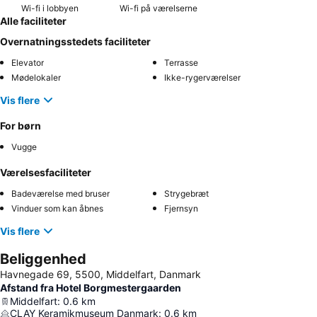
Wi-fi i lobbyen
Wi-fi på værelserne
Alle faciliteter
Overnatningsstedets faciliteter
Elevator
Terrasse
Mødelokaler
Ikke-rygerværelser
Vis flere
For børn
Vugge
Værelsesfaciliteter
Badeværelse med bruser
Strygebræt
Vinduer som kan åbnes
Fjernsyn
Vis flere
Beliggenhed
Havnegade 69, 5500, Middelfart, Danmark
Afstand fra Hotel Borgmestergaarden
Middelfart
:
0.6
km
CLAY Keramikmuseum Danmark
:
0.6
km