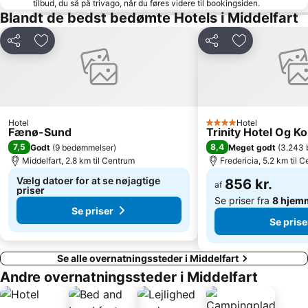
tilbud, du så på trivago, når du føres videre til bookingsiden.
Kings Garden
Funen Art Museum
Blandt de bedst bedømte Hotels i Middelfart
Strandparken Skaerbaek
Spoken Word Festival
Denmark Open
Textiles & Fabrics Expo
Del
Føj til favoritter
Del
Føj til favorit
Hotel
Hotel
4 Stjerner
Fænø-Sund
Trinity Hotel Og K
7,5
8,4
Godt
(
9 bedømmelser
)
Meget godt
(
3.243 
Middelfart, 2.8 km til Centrum
Fredericia, 5.2 km til 
Vælg datoer for at se nøjagtige
856 kr.
af
priser
Se priser fra
8 hjem
Se priser
Se prise
Se alle overnatningssteder i Middelfart
Andre overnatningssteder i Middelfart