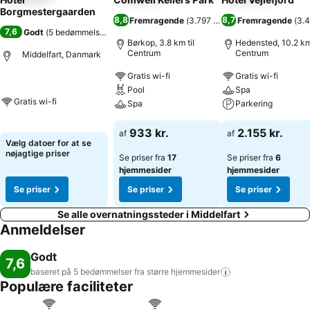
Borgmestergaarden
8,8
8,7
Fremragende
(
3.797 bedømmelser
Fremragende
)
(
3.
7,6
Godt
(
5 bedømmelser
)
Børkop, 3.8 km til
Hedensted, 10.2 km 
Centrum
Centrum
Middelfart, Danmark
Gratis wi-fi
Gratis wi-fi
Pool
Spa
Gratis wi-fi
Spa
Parkering
933 kr.
2.155 kr.
af
af
Vælg datoer for at se
nøjagtige priser
Se priser fra
17
Se priser fra
6
hjemmesider
hjemmesider
Se priser
Se priser
Se priser
Se alle overnatningssteder i Middelfart
Anmeldelser
Godt
7,6
baseret på 5 bedømmelser fra større
hjemmesider
Populære faciliteter