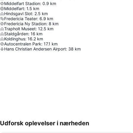
Middelfart Stadion
:
0.9
km
Middelfart
:
1.5
km
Hindsgavl Slot
:
2.5
km
Fredericia Teater
:
6.9
km
Fredericia Ny Stadion
:
8
km
Trapholt Museet
:
12.5
km
Staldgården
:
16
km
Koldinghus
:
16.2
km
Autocentralen Park
:
17.1
km
Hans Christian Andersen Airport
:
38
km
Udforsk oplevelser i nærheden
Udvid kort