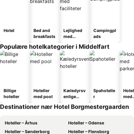
Hotel
Bed and
Lejlighed
Campingpl
breakfasts
med
ads
faciliteter
Populære hotelkategorier i Middelfart
Billige
Hoteller
Kæledyrsv
Spahotelle
Hotel
hoteller
med pool
enlige
r
med
hoteller
park
Destinationer nær Hotel Borgmestergaarden
Hoteller – Århus
Hoteller – Odense
Hoteller – Sønderborg
Hoteller – Flensborg