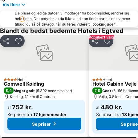
Vis flere
De priser og ledige datoer, vi modtager fra bookingsider, ændrer sig
hele tiden. Det betyder, at du ikke altid kan finde præcis det samme
tilbud, du så på trivago, når du føres videre til bookingsiden.
Blandt de bedst bedømte Hotels i Egtved
Populært valg
Del
Føj til favoritter
Del
Føj til favorit
Hotel
Hotel
4 Stjerner
3 Stjerner
Comwell Kolding
Hotel Cabinn Vejle
8,4
7,8
Meget godt
(
5.392 bedømmelser
)
Godt
(
5.156 bedømm
Kolding, 1.1 km til Centrum
Vejle, 0.5 km til Centr
752 kr.
480 kr.
af
af
Se priser fra
17 hjemmesider
Se priser fra
18 hje
Se priser
Se prise