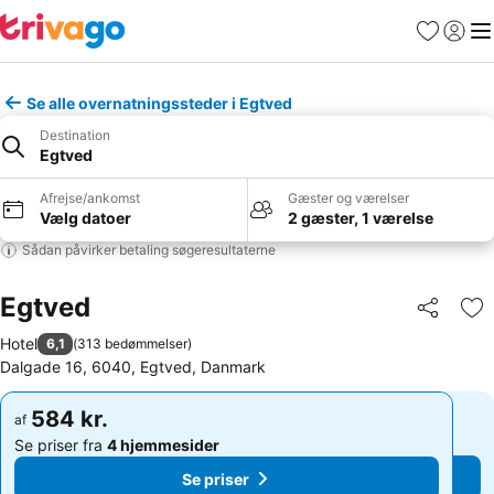
Favoritter
Log ind
Me
Se alle overnatningssteder i Egtved
Destination
Egtved
Afrejse/ankomst
Gæster og værelser
Vælg datoer
2 gæster, 1 værelse
Sådan påvirker betaling søgeresultaterne
Egtved
Del
Føj
Hotel
6,1
(
313 bedømmelser
)
Dalgade 16, 6040, Egtved, Danmark
584 kr.
584 kr.
af
af
Se priser fra
4 hjemmesider
Se priser fra
4 hjemmesider
Se priser
Se priser