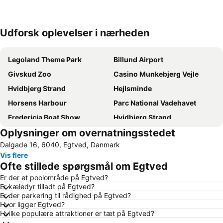
Udforsk oplevelser i nærheden
Udvid kort
Legoland Theme Park
Billund Airport
Givskud Zoo
Casino Munkebjerg Vejle
Hvidbjerg Strand
Hejlsminde
Horsens Harbour
Parc National Vadehavet
Fredericia Boat Show
Hvidbjerg Strand
Oplysninger om overnatningsstedet
Vejlby Fed
Esbjerg Airport
Dalgade 16, 6040, Egtved, Danmark
Vojens Airport
Grønninghoved Nord
Vis flere
Binderup
Fast and Furious Car Show
Ofte stillede spørgsmål om Egtved
Hejnsvig Kirke
Løverodde
Er der et poolområde på Egtved?
Er kæledyr tilladt på Egtved?
Strandparken Skaerbaek
Textiles & Fabrics Expo
Er der parkering til rådighed på Egtved?
Hvor ligger Egtved?
Hvilke populære attraktioner er tæt på Egtved?