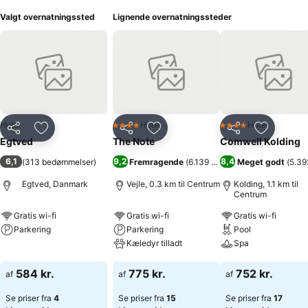
Valgt overnatningssted
Lignende overnatningssteder
Hotel
Hotel
Hotel
4 Stjerner
4 Stjerner
Del
Føj til favoritter
Del
Føj til favoritter
Del
Føj til fa
Egtved
The Note
Comwell Kolding
6,1
9,2
8,4
(
313 bedømmelser
)
Fremragende
(
6.139 bedømmelser
Meget godt
)
(
5.39
Egtved, Danmark
Vejle, 0.3 km til Centrum
Kolding, 1.1 km til
Centrum
Gratis wi-fi
Gratis wi-fi
Gratis wi-fi
Parkering
Parkering
Pool
Kæledyr tilladt
Spa
Se priser
Se priser
Se priser
584 kr.
775 kr.
752 kr.
af
af
af
Se priser fra
4
Se priser fra
15
Se priser fra
17