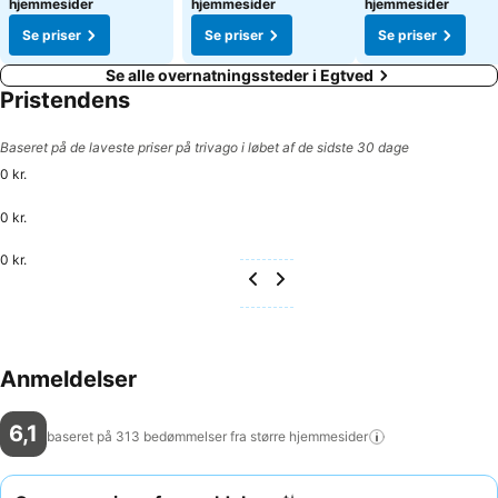
hjemmesider
hjemmesider
hjemmesider
Se priser
Se priser
Se priser
Se alle overnatningssteder i Egtved
Pristendens
Baseret på de laveste priser på trivago i løbet af de sidste 30 dage
0 kr.
0 kr.
0 kr.
Anmeldelser
6,1
baseret på 313 bedømmelser fra større
hjemmesider