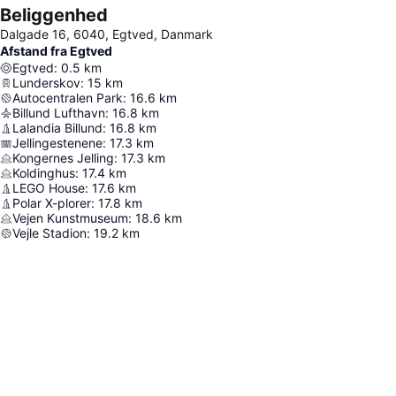
Beliggenhed
Dalgade 16, 6040, Egtved, Danmark
Afstand fra Egtved
Egtved
:
0.5
km
Lunderskov
:
15
km
Autocentralen Park
:
16.6
km
Billund Lufthavn
:
16.8
km
Lalandia Billund
:
16.8
km
Jellingestenene
:
17.3
km
Kongernes Jelling
:
17.3
km
Koldinghus
:
17.4
km
LEGO House
:
17.6
km
Polar X-plorer
:
17.8
km
Vejen Kunstmuseum
:
18.6
km
Vejle Stadion
:
19.2
km