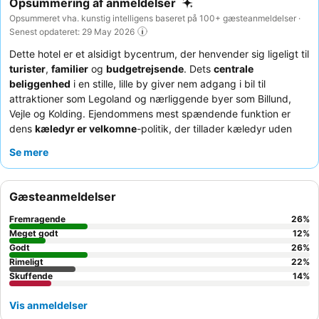
Opsummering af anmeldelser
Opsummeret vha. kunstig intelligens baseret på 100+ gæsteanmeldelser ·
Senest opdateret: 29 May 2026
Dette hotel er et alsidigt bycentrum, der henvender sig ligeligt til
turister
,
familier
og
budgetrejsende
. Dets
centrale
beliggenhed
i en stille, lille by giver nem adgang i bil til
attraktioner som Legoland og nærliggende byer som Billund,
Vejle og Kolding. Ejendommens mest spændende funktion er
dens
kæledyr er velkomne
-politik, der tillader kæledyr uden
ekstra omkostninger. Gæsterne roser konsekvent hotellets
Se mere
teams
venlige og hjælpsomme natur
, som er kendt for deres
imødekommende og personlige service. For et mere roligt
ophold, vælg et værelse, der vender væk fra pubben for at
Gæsteanmeldelser
undgå den gennemtrængende tobaksrøg.
Fremragende
26
%
Meget godt
12
%
Godt
26
%
Rimeligt
22
%
Skuffende
14
%
Vis anmeldelser