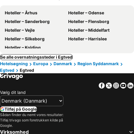
Hoteller – Århus
Hoteller – Odense
Hoteller – Sønderborg
Hoteller – Flensborg
Hoteller – Vejle
Hoteller – Middelfart
Hoteller – Silkeborg
Hoteller – Harrislee
Hoteller – Kolding
Se alle overnatningssteder i Egtved
Hotelsøgning
Europa
Danmark
Region Syddanmark
Egtved
Egtved
Facebook
Twitter
Insta
Yo
Vælg dit land
Tilføj på Google
Sådan finder du nemt vores resultater:
Tilføj trivago som foretrukken kilde på
Google.
Virksomhed