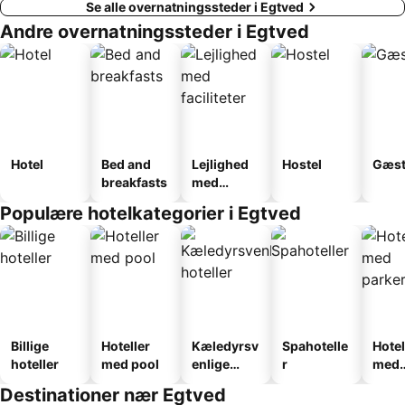
Se alle overnatningssteder i Egtved
Andre overnatningssteder i Egtved
Hotel
Bed and
Lejlighed
Hostel
Gæst
breakfasts
med
faciliteter
Populære hotelkategorier i Egtved
Billige
Hoteller
Kæledyrsv
Spahotelle
Hotel
hoteller
med pool
enlige
r
med
hoteller
park
Destinationer nær Egtved