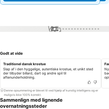
1 / 16
Godt at vide
Traditionel dansk krostue
Fa
Slap af i den hyggelige, autentiske krostue, et unikt sted
Ny
der tilbyder billard, dart og andre spil til
ba
aftenunderholdning.
op
Denne opsummering er blevet til ved hjælp af kunstig intelligens og er
muligvis ikke 100% korrekt.
Sammenlign med lignende
overnatningssteder