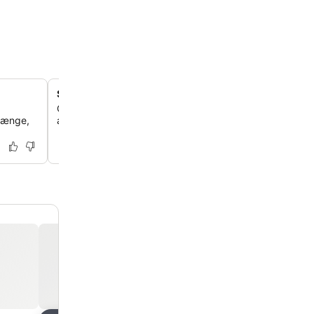
Smart og kompakt budgetophold
Oplev et praktisk og strømlinet overnatningskoncept me
 længe,
arkitektur og effektive værelser designet til dig, der er 