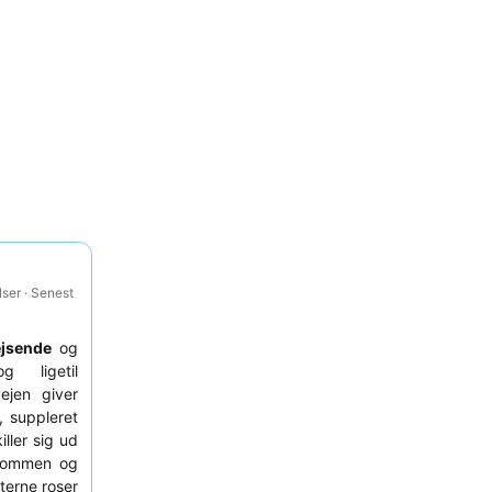
ser · Senest
ejsende
og
 ligetil
ejen giver
, suppleret
killer sig ud
lkommen og
terne roser