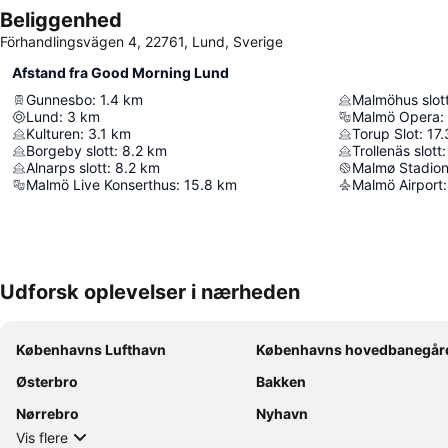
Beliggenhed
Förhandlingsvägen 4, 22761, Lund, Sverige
Afstand fra Good Morning Lund
Gunnesbo
:
1.4
km
Malmöhus slot
Lund
:
3
km
Malmö Opera
:
Kulturen
:
3.1
km
Torup Slot
:
17.
Borgeby slott
:
8.2
km
Trollenäs slott
:
Alnarps slott
:
8.2
km
Malmø Stadio
Malmö Live Konserthus
:
15.8
km
Malmö Airport
:
Udforsk oplevelser i nærheden
Københavns Lufthavn
Københavns hovedbanegår
Østerbro
Bakken
Nørrebro
Nyhavn
Vis flere