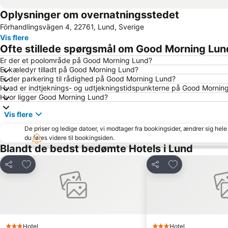
Oplysninger om overnatningsstedet
Förhandlingsvägen 4, 22761, Lund, Sverige
Vis flere
Ofte stillede spørgsmål om Good Morning Lun
Er der et poolområde på Good Morning Lund?
Er kæledyr tilladt på Good Morning Lund?
Er der parkering til rådighed på Good Morning Lund?
Hvad er indtjeknings- og udtjekningstidspunkterne på Good Mornin
Hvor ligger Good Morning Lund?
Vis flere
De priser og ledige datoer, vi modtager fra bookingsider, ændrer sig hele 
du føres videre til bookingsiden.
Blandt de bedst bedømte Hotels i Lund
Føj til favoritter
Føj til favoritter
Del
Del
Hotel
Hotel