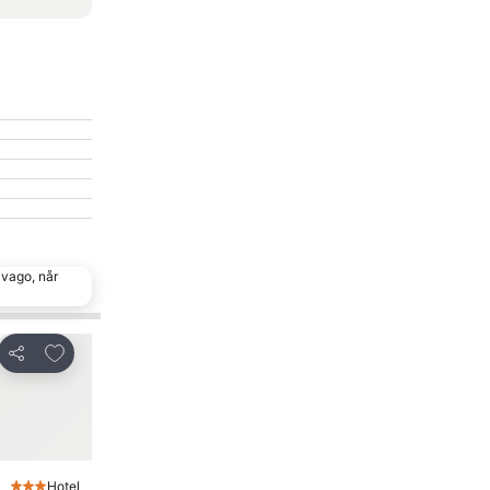
ivago, når
Føj til favoritter
Føj til favoritter
Del
Del
Hotel
Hotel