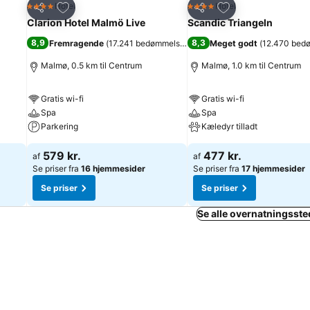
Føj til favoritter
Føj til favoritter
Hotel
Hotel
4 Stjerner
4 Stjerner
Del
Del
Clarion Hotel Malmö Live
Scandic Triangeln
8,9
8,3
Fremragende
(
17.241 bedømmelser
)
Meget godt
(
12.470 bed
Malmø, 0.5 km til Centrum
Malmø, 1.0 km til Centrum
Gratis wi-fi
Gratis wi-fi
Spa
Spa
Parkering
Kæledyr tilladt
579 kr.
477 kr.
af
af
Se priser fra
16 hjemmesider
Se priser fra
17 hjemmesider
Se priser
Se priser
Se alle overnatningsste