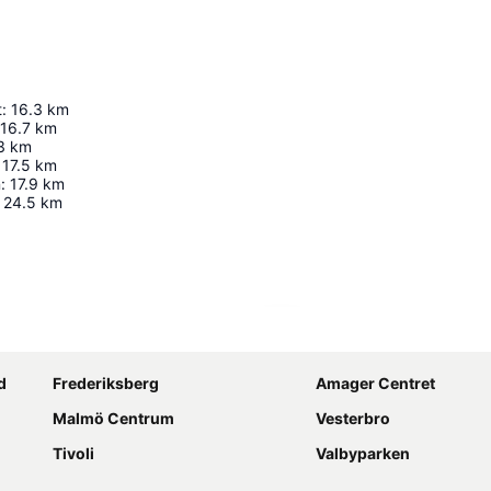
t
:
16.3
km
16.7
km
3
km
17.5
km
n
:
17.9
km
24.5
km
Udvid kort
d
Frederiksberg
Amager Centret
Malmö Centrum
Vesterbro
Tivoli
Valbyparken