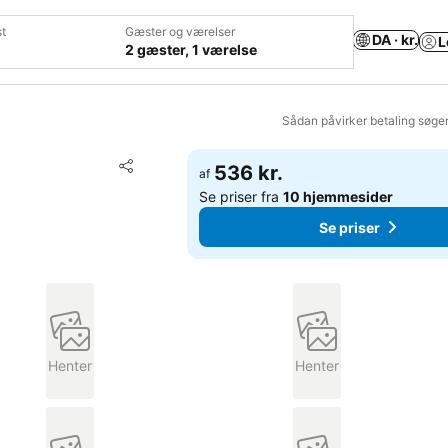
t
Gæster og værelser
DA · kr.
L
2 gæster, 1 værelse
Sådan påvirker betaling søge
Føj til favoritter
536 kr.
af
Del
Se priser fra
10 hjemmesider
Se priser
Henter
Henter