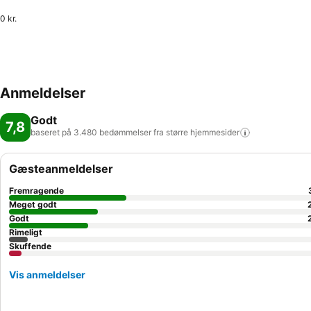
0 kr.
Anmeldelser
Godt
7,8
baseret på 3.480 bedømmelser fra større
hjemmesider
Gæsteanmeldelser
Fremragende
Meget godt
Godt
Rimeligt
Skuffende
Vis anmeldelser