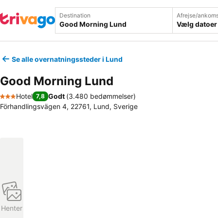
Destination
Afrejse/ankoms
Vælg datoer
Se alle overnatningssteder i Lund
Good Morning Lund
Hotel
Godt
(
3.480 bedømmelser
)
7,8
3 Stjerner
Förhandlingsvägen 4, 22761, Lund, Sverige
Henter