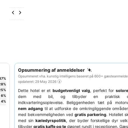
Opsummering af anmeldelser
Opsummeret vha. kunstig intelligens baseret på 600+ gæsteanmeldel
37
%
opdateret: 29 May 2026
28
%
25
%
Dette hotel er et
budgetvenligt valg
, perfekt for
solor
6
%
dem med bil, og tilbyder en praktisk og
4
%
indkvarteringsoplevelse. Beliggenheden tæt på motorv
nem adgang
til at udforske de omkringliggende områder
med bekvemmeligheden ved
gratis parkering
. Hotellet s
med sin
kæledyrspolitik
, der byder forskellige dyr ve
tilbyder
gratis kaffe og te
døgnet rundt i receptionen. Gæs