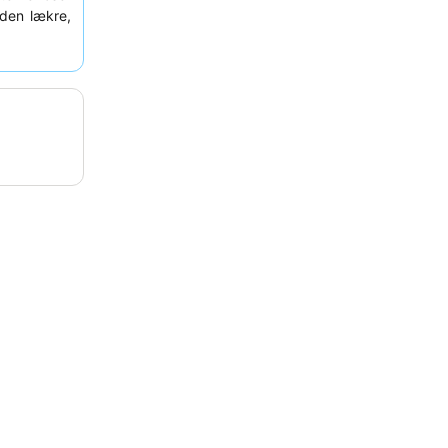
den lækre,
ngerne. For
 der vender