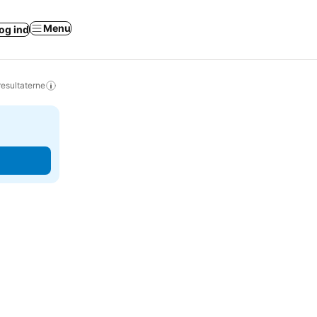
Menu
og ind
resultaterne