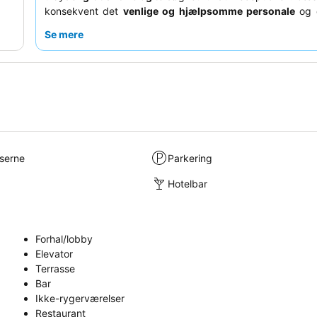
konsekvent det
venlige og hjælpsomme personale
og 
varierede
morgenmadsbuffet
, der ofte overgår forventni
Se mere
et mere roligt ophold bør gæster anmode om et værelse,
væk fra motorvejen.
lserne
Parkering
Hotelbar
Forhal/lobby
Elevator
Terrasse
Bar
Ikke-rygerværelser
Restaurant