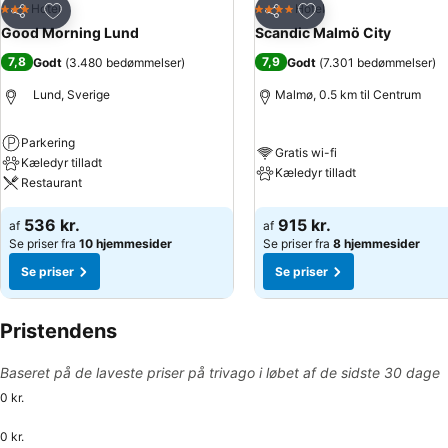
Føj til favoritter
Føj til favoritter
Hotel
Hotel
3 Stjerner
4 Stjerner
Del
Del
Good Morning Lund
Scandic Malmö City
7,8
7,9
Godt
(
3.480 bedømmelser
)
Godt
(
7.301 bedømmelser
)
Lund, Sverige
Malmø, 0.5 km til Centrum
Parkering
Gratis wi-fi
Kæledyr tilladt
Kæledyr tilladt
Restaurant
536 kr.
915 kr.
af
af
Se priser fra
10 hjemmesider
Se priser fra
8 hjemmesider
Se priser
Se priser
Pristendens
Baseret på de laveste priser på trivago i løbet af de sidste 30 dage
0 kr.
0 kr.