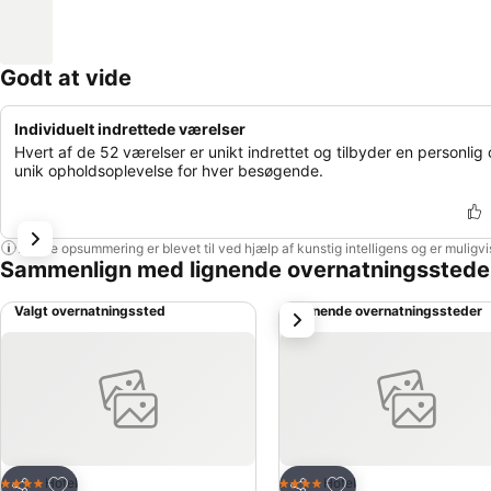
Godt at vide
Individuelt indrettede værelser
Hvert af de 52 værelser er unikt indrettet og tilbyder en personlig
unik opholdsoplevelse for hver besøgende.
Denne opsummering er blevet til ved hjælp af kunstig intelligens og er muligv
Sammenlign med lignende overnatningsstede
Valgt overnatningssted
Lignende overnatningssteder
næste
Føj til favoritter
Føj til favoritter
Hotel
Hotel
4 Stjerner
4 Stjerner