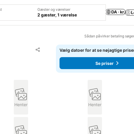
t
Gæster og værelser
DA · kr.
L
2 gæster, 1 værelse
Sådan påvirker betaling søge
Føj til favoritter
Vælg datoer for at se nøjagtige prise
Del
Se priser
Henter
Henter