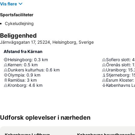
Vis flere
Sportsfaciliteter
Cykeludlejning
Beliggenhed
Järnvägsgatan 17, 25224, Helsingborg, Sverige
Afstand fra Kärnan
Helsingborg
:
0.3
km
Sofiero slott
:
4
Kernen
:
0.5
km
Örenäs slott
:
1
Dunkers kulturhus
:
0.6
km
Uraniborg
:
15.
Olympia
:
0.9
km
Stjerneborg
:
1
Ramlösa
:
3
km
Esrum Kloster
:
Kronborg
:
4.6
km
Københavns L
Udforsk oplevelser i nærheden
Københavns Lufthavn
Københavns hovedbanegår