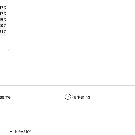
17
%
27
%
15
%
20
%
21
%
lserne
Parkering
Elevator