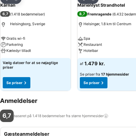
Del
Del
Kärnan
Marienlyst Strandhotel
6,7
8,7
(
1.418 bedømmelser
)
Fremragende
(
6.432 bedøm
Helsingborg, Sverige
Helsingør, 1.8 km til Centrum
Gratis wi-fi
Spa
Parkering
Restaurant
Kæledyr tilladt
Hotelbar
Vælg datoer for at se nøjagtige
1.479 kr.
af
priser
Se priser fra
17 hjemmesider
Se priser
Se priser
Anmeldelser
6,7
baseret på 1.418 bedømmelser fra større
hjemmesider
Gæsteanmeldelser