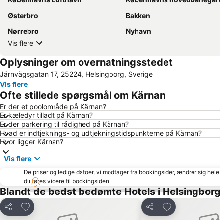
Østerbro
Bakken
Nørrebro
Nyhavn
Vis flere
Oplysninger om overnatningsstedet
Järnvägsgatan 17, 25224, Helsingborg, Sverige
Vis flere
Ofte stillede spørgsmål om Kärnan
Er der et poolområde på Kärnan?
Er kæledyr tilladt på Kärnan?
Er der parkering til rådighed på Kärnan?
Hvad er indtjeknings- og udtjekningstidspunkterne på Kärnan?
Hvor ligger Kärnan?
Vis flere
De priser og ledige datoer, vi modtager fra bookingsider, ændrer sig hele 
du føres videre til bookingsiden.
Blandt de bedst bedømte Hotels i Helsingbor
Føj til favoritter
Føj til favoritter
Del
Del