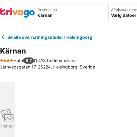
Destination
Afrejse/ankoms
Vælg datoer
Se alle overnatningssteder i Helsingborg
Kärnan
Hotel
(
1.418 bedømmelser
)
6,7
4 Stjerner
Järnvägsgatan 17, 25224, Helsingborg, Sverige
Henter