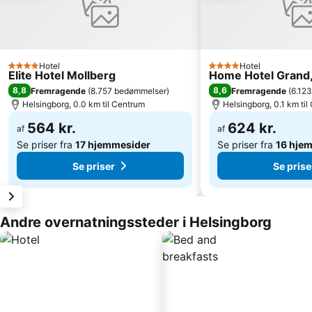
Hotel
Hotel
4 Stjerner
4 Stjerner
Elite Hotel Mollberg
Home Hotel Grand,
8,8
8,6
Fremragende
(
8.757 bedømmelser
)
Fremragende
(
6.12
Helsingborg, 0.0 km til Centrum
Helsingborg, 0.1 km ti
564 kr.
624 kr.
af
af
Se priser fra
17 hjemmesider
Se priser fra
16 hje
Se priser
Se prise
Andre overnatningssteder i Helsingborg