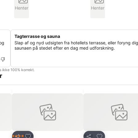
Henter
Henter
Tagterrasse og sauna
 og
Slap af og nyd udsigten fra hotellets terrasse, eller foryng dig
saunaen på stedet efter en dag med udforskning.
is ikke 100% korrekt.
r
Føj til favoritter
Føj til favoritter
Hotel
Hotel
4 Stjerner