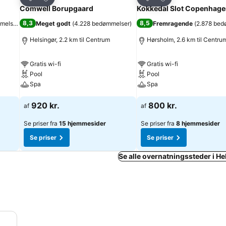
Del
Del
Comwell Borupgaard
Kokkedal Slot Copenhag
8,3
8,5
melser
)
Meget godt
(
4.228 bedømmelser
)
Fremragende
(
2.878 bed
Helsingør, 2.2 km til Centrum
Hørsholm, 2.6 km til Centru
Gratis wi-fi
Gratis wi-fi
Pool
Pool
Spa
Spa
920 kr.
800 kr.
af
af
Se priser fra
15 hjemmesider
Se priser fra
8 hjemmesider
Se priser
Se priser
Se alle overnatningssteder i H