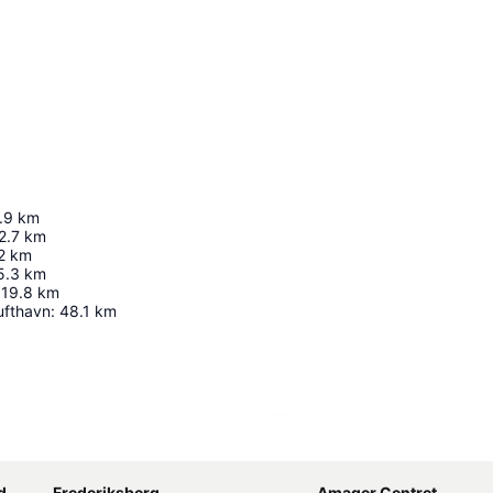
.9
km
2.7
km
2
km
5.3
km
19.8
km
ufthavn
:
48.1
km
Udvid kort
d
Frederiksberg
Amager Centret