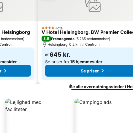
Hotel
4 Stjerner
 Helsingborg
V Hotel Helsingborg, BW Premier Colle
8,9
3 bedømmelser
)
Fremragende
(
5.265 bedømmelser
)
l Centrum
Helsingborg, 0.2 km til Centrum
645 kr.
af
mmesider
Se priser fra
15 hjemmesider
r
Se priser
Se alle overnatningssteder i H