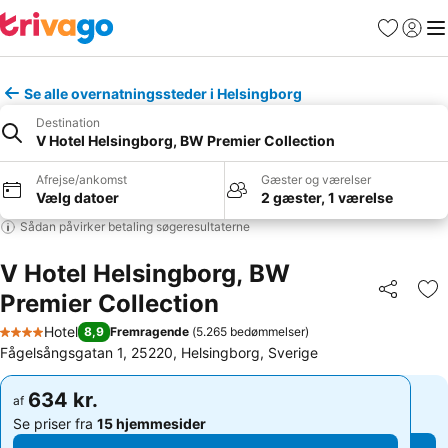
Favoritter
Log ind
Me
Se alle overnatningssteder i Helsingborg
Destination
V Hotel Helsingborg, BW Premier Collection
Afrejse/ankomst
Gæster og værelser
Vælg datoer
2 gæster, 1 værelse
Sådan påvirker betaling søgeresultaterne
V Hotel Helsingborg, BW
Premier Collection
Del
Føj
Hotel
8,9
Fremragende
(
5.265 bedømmelser
)
4 Stjerner
Fågelsångsgatan 1, 25220, Helsingborg, Sverige
634 kr.
634 kr.
af
af
Se priser fra
15 hjemmesider
Se priser fra
15 hjemmesider