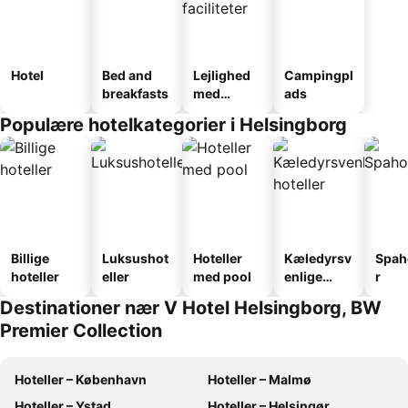
Hotel
Bed and
Lejlighed
Campingpl
breakfasts
med
ads
faciliteter
Populære hotelkategorier i Helsingborg
Billige
Luksushot
Hoteller
Kæledyrsv
Spah
hoteller
eller
med pool
enlige
r
hoteller
Destinationer nær V Hotel Helsingborg, BW
Premier Collection
Hoteller – København
Hoteller – Malmø
Hoteller – Ystad
Hoteller – Helsingør