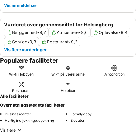
Vis anmeldelser
Vurderet over gennemsnittet for Helsingborg
Beliggenhed
•
9,7
Atmosfære
•
9,6
Oplevelse
•
9,4
Service
•
9,3
Restaurant
•
9,2
Vis flere vurderinger
Populære faciliteter
Wi-fi i lobbyen
Wi-fi på værelserne
Aircondition
Restaurant
Hotelbar
Alle faciliteter
Overnatningsstedets faciliteter
Businesscenter
Forhal/lobby
Hurtig indtjekning/udtjekning
Elevator
Vis flere