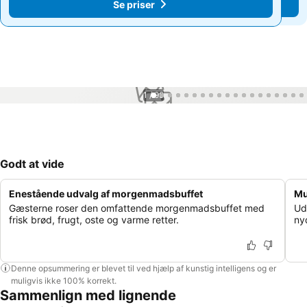
Se priser
Se priser
1 / 99
Godt at vide
Enestående udvalg af morgenmadsbuffet
Mu
Gæsterne roser den omfattende morgenmadsbuffet med
Ud
frisk brød, frugt, oste og varme retter.
nyd
Denne opsummering er blevet til ved hjælp af kunstig intelligens og er
muligvis ikke 100% korrekt.
Sammenlign med lignende