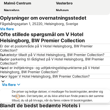
Malmö Centrum
Vesterbro
Nørrebro
Nyhavn
Oplysninger om overnatningsstedet
Tivoli
Valbyparken
Fågelsångsgatan 1, 25220, Helsingborg, Sverige
Ørestad
Parken Stadium
Vis flere
Rådhuspladsen
Fisketorvet
Ofte stillede spørgsmål om V Hotel
Bella Center
Kongens Nytorv
Helsingborg, BW Premier Collection
Marienlyst
Operaen
Er der et poolområde på V Hotel Helsingborg, BW Premier
Collection?
Tisvildeleje
Christianshavn
Er kæledyr tilladt på V Hotel Helsingborg, BW Premier Collection?
Er der parkering til rådighed på V Hotel Helsingborg, BW Premier
Nørreport station
Indre By
Collection?
Hornbæk Vest
Royal Copenhagen
Hvad er indtjeknings- og udtjekningstidspunkterne på V Hotel
Helsingborg, BW Premier Collection?
Islands Brygge
København Zoo
Hvor ligger V Hotel Helsingborg, BW Premier Collection?
Dyrehaven
Strøget
Vis flere
Snekkersten
Christiania
De priser og ledige datoer, vi modtager fra bookingsider, ændrer sig
Christiansborg Palace
Kullabergs naturreservat och Naturum
hele tiden. Det betyder, at du ikke altid kan finde præcis det samme
tilbud, du så på trivago, når du føres videre til bookingsiden.
Söderåsens Nationalpark
Frederiksberg Centret
Blandt de bedst bedømte Hotels i
Rødovre Centrum
Helsingør Havn