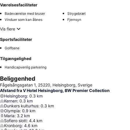
Værelsesfaciliteter
Badeværelse med bruser
Strygebræt
Vinduer som kan åbnes
Fjernsyn
Vis flere
Sportsfaciliteter
Golfbane
Tilgængelighed
Handicapvenlig parkering
Beliggenhed
Fågelsångsgatan 1, 25220, Helsingborg, Sverige
Afstand fra V Hotel Helsingborg, BW Premier Collection
Helsingborg
:
0.3
km
Kernen
:
0.3
km
Dunkers kulturhus
:
0.3
km
Olympia
:
0.9
km
Maria
:
3.2
km
Sofiero slott
:
4.4
km
Kronborg
:
4.6
km