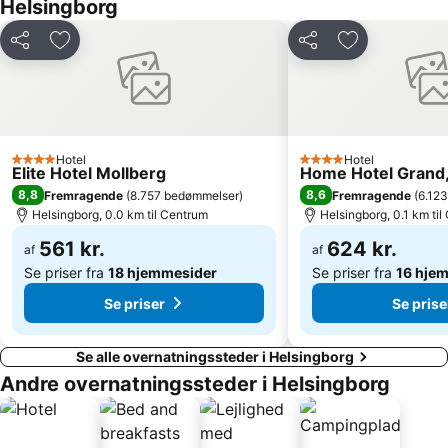
Helsingborg
Gilleleje Veststrand
Liseleje
Del
Føj til favoritter
Del
Føj til favorit
Smidstrup Strand
Brøndby Stadion
Amalienborg Slot
Rungsted Havn
Ballerup Centret
Langelinie
Kastellet
Københavns Bymuseum
Hotel
Hotel
4 Stjerner
4 Stjerner
Elite Hotel Mollberg
Home Hotel Grand,
Home of Carlsberg
Fredensborg slot
8,8
8,6
Fremragende
(
8.757 bedømmelser
)
Fremragende
(
6.12
Helsingborg, 0.0 km til Centrum
Helsingborg, 0.1 km ti
561 kr.
624 kr.
af
af
Se priser fra
18 hjemmesider
Se priser fra
16 hje
Se priser
Se prise
Se alle overnatningssteder i Helsingborg
Andre overnatningssteder i Helsingborg