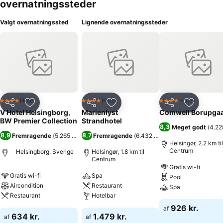
overnatningssteder
Valgt overnatningssted
Lignende overnatningssteder
Hotel
Hotel
Hotel
4 Stjerner
4 Stjerner
4 Stjerner
Del
Føj til favoritter
Del
Føj til favoritter
Del
Føj til fa
V Hotel Helsingborg,
Marienlyst
Comwell Borupga
BW Premier Collection
Strandhotel
8,3
Meget godt
(
4.22
8,9
8,7
Fremragende
(
5.265 bedømmelser
Fremragende
)
(
6.432 bedømmelser
)
Helsingør, 2.2 km til
Centrum
Helsingborg, Sverige
Helsingør, 1.8 km til
Centrum
Gratis wi-fi
Gratis wi-fi
Spa
Pool
Aircondition
Restaurant
Spa
Restaurant
Hotelbar
926 kr.
af
634 kr.
1.479 kr.
af
af