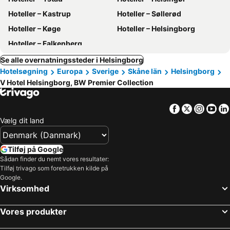
Hoteller – Kastrup
Hoteller – Søllerød
Hoteller – Køge
Hoteller – Helsingborg
Hoteller – Falkenberg
Se alle overnatningssteder i Helsingborg
Hotelsøgning
Europa
Sverige
Skåne län
Helsingborg
V Hotel Helsingborg, BW Premier Collection
Facebook
Twitter
Insta
Yo
Vælg dit land
Tilføj på Google
Sådan finder du nemt vores resultater:
Tilføj trivago som foretrukken kilde på
Google.
Virksomhed
Vores produkter