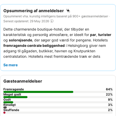
Opsummering af anmeldelser
Opsummeret vha. kunstig intelligens baseret på 900+ gæsteanmeldelser ·
Senest opdateret: 29 May 2026
Dette charmerende boutique-hotel, der tilbyder en
karakteristisk og personlig atmosfære, er ideelt for
par
,
turister
og
solorejsende
, der søger god værdi for pengene. Hotellets
fremragende centrale beliggenhed
i Helsingborg giver nem
adgang til gågaden, butikker, havnen og Knutpunkten
centralstation. Hotellets mest fremtrædende træk er dets
omfattende og varierede morgenmadsbuffet
, der sikrer en
Se mere
tilfredsstillende start på dagen. Gæsterne roser konsekvent det
venlige og hjælpsomme personale
, der skaber en
imødekommende, familiær atmosfære. For et mere roligt ophold
Gæsteanmeldelser
kan du overveje at bede om et værelse mod haven.
Fremragende
64
%
Meget godt
22
%
Godt
9
%
Rimeligt
3
%
Skuffende
2
%