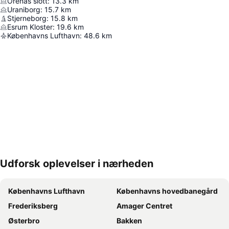
Örenäs slott
:
13.3
km
Uraniborg
:
15.7
km
Stjerneborg
:
15.8
km
Esrum Kloster
:
19.6
km
Københavns Lufthavn
:
48.6
km
Udforsk oplevelser i nærheden
Udvid kort
Københavns Lufthavn
Københavns hovedbanegård
Frederiksberg
Amager Centret
Østerbro
Bakken