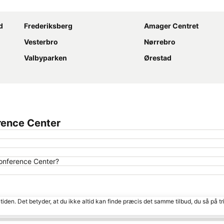
Udvid kort
d
Frederiksberg
Amager Centret
Vesterbro
Nørrebro
Valbyparken
Ørestad
rence Center
onference Center?
tiden. Det betyder, at du ikke altid kan finde præcis det samme tilbud, du så på tr