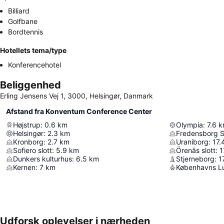
Billiard
Golfbane
Bordtennis
Hotellets tema/type
Konferencehotel
Beliggenhed
Erling Jensens Vej 1, 3000, Helsingør, Danmark
Afstand fra Konventum Conference Center
Højstrup
:
0.6
km
Olympia
:
7.6
k
Helsingør
:
2.3
km
Fredensborg S
Kronborg
:
2.7
km
Uraniborg
:
17.
Sofiero slott
:
5.9
km
Örenäs slott
:
1
Dunkers kulturhus
:
6.5
km
Stjerneborg
:
1
Kernen
:
7
km
Københavns L
Udforsk oplevelser i nærheden