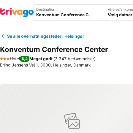
Destination
Afrejse/ankoms
Vælg datoer
Se alle overnatningssteder i Helsingør
Konventum Conference Center
Hotel
Meget godt
(
3.347 bedømmelser
)
8,4
3 Stjerner
Erling Jensens Vej 1, 3000, Helsingør, Danmark