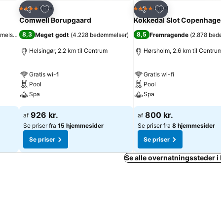
Føj til favoritter
Føj til favoritter
Hotel
Hotel
4 Stjerner
4 Stjerner
Del
Del
Comwell Borupgaard
Kokkedal Slot Copenhag
8,3
8,5
melser
)
Meget godt
(
4.228 bedømmelser
)
Fremragende
(
2.878 bed
Helsingør, 2.2 km til Centrum
Hørsholm, 2.6 km til Centru
Gratis wi-fi
Gratis wi-fi
Pool
Pool
Spa
Spa
926 kr.
800 kr.
af
af
Se priser fra
15 hjemmesider
Se priser fra
8 hjemmesider
Se priser
Se priser
Se alle overnatningssteder i