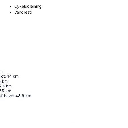
Cykeludlejning
Vandresti
m
lot
:
14
km
4
km
7.4
km
7.5
km
ufthavn
:
48.9
km