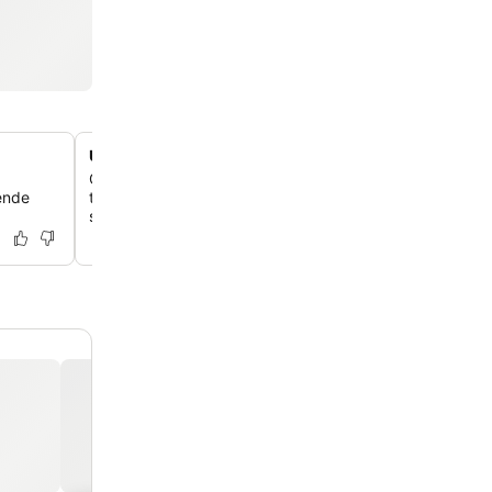
Unik, landsbyagtig modernistisk arkitektur
Oplev et særpræget design inspireret af japanske og a
ende
traditioner, med forbundne bygninger, gyder og pladser
social interaktion.