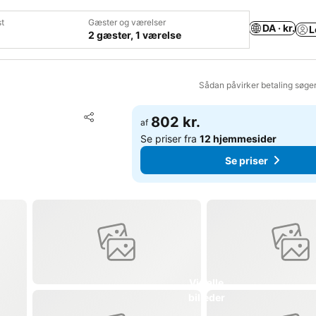
t
Gæster og værelser
DA · kr.
L
2 gæster, 1 værelse
Sådan påvirker betaling søge
Føj til favoritter
802 kr.
af
Del
Se priser fra
12 hjemmesider
Se priser