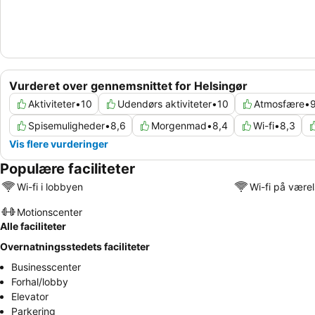
Vurderet over gennemsnittet for Helsingør
Aktiviteter
•
10
Udendørs aktiviteter
•
10
Atmosfære
•
9
Spisemuligheder
•
8,6
Morgenmad
•
8,4
Wi-fi
•
8,3
Vis flere vurderinger
Populære faciliteter
Wi-fi i lobbyen
Wi-fi på være
Motionscenter
Alle faciliteter
Overnatningsstedets faciliteter
Businesscenter
Forhal/lobby
Elevator
Parkering