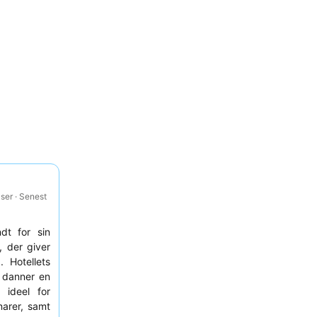
ser · Senest
ndt for sin
, der giver
 Hotellets
 danner en
 ideel for
narer, samt