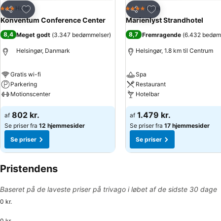
Føj til favoritter
Føj til favoritter
Hotel
Hotel
3 Stjerner
4 Stjerner
Del
Del
Konventum Conference Center
Marienlyst Strandhotel
8,4
8,7
Meget godt
(
3.347 bedømmelser
)
Fremragende
(
6.432 bedøm
Helsingør, Danmark
Helsingør, 1.8 km til Centrum
Gratis wi-fi
Spa
Parkering
Restaurant
Motionscenter
Hotelbar
802 kr.
1.479 kr.
af
af
Se priser fra
12 hjemmesider
Se priser fra
17 hjemmesider
Se priser
Se priser
Pristendens
Baseret på de laveste priser på trivago i løbet af de sidste 30 dage
0 kr.
0 kr.