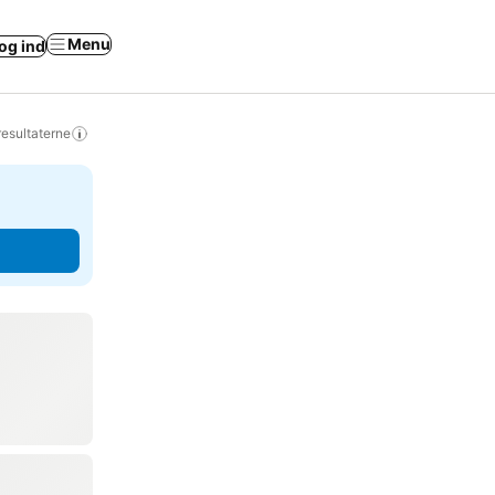
Menu
og ind
resultaterne