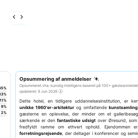
Opsummering af anmeldelser
Opsummeret vha. kunstig intelligens baseret på 100+ gæsteanmeldel
45
%
opdateret: 9 Jun 2026
33
%
11
%
Dette hotel, en tidligere uddannelsesinstitution, er ke
9
%
unikke 1960'er-arkitektur
og omfattende
kunstsamling
2
%
gæsterne en oplevelse, der minder om et galleribesøg.
særkende er den
fantastiske udsigt
over Øresund, som
fredfyldt ramme om ethvert ophold. Ejendommen er
forretningsrejsende
, der deltager i konferencer og semi