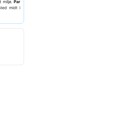
 miljø.
Par
ssted midt i
. Gæsterne
g den
høje
t muligt ud
jekningstid
ende strand