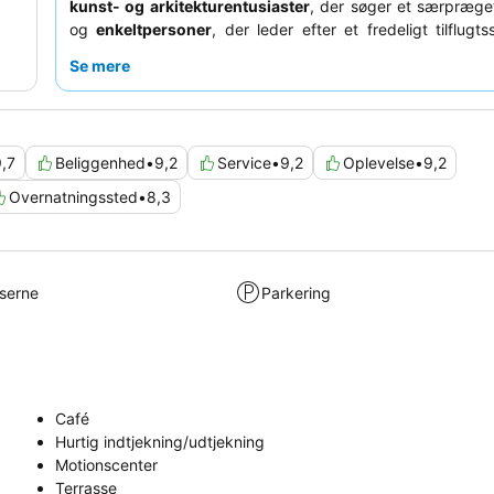
kunst- og arkitekturentusiaster
, der søger et særpræget
og
enkeltpersoner
, der leder efter et fredeligt tilflugt
smukke naturomgivelser, vil også finde det tiltalende
Se mere
fremhæver konsekvent det
opmærksomme personale
o
kvalitet af maden
, især middagsbuffeterne. For at få mes
af dit besøg skal du være opmærksom på den tidlige udt
og overveje at udforske de store områder og den nærligg
,7
Beliggenhed
•
9,2
Service
•
9,2
Oplevelse
•
9,2
for afslapning og frisk luft.
Overnatningssted
•
8,3
lserne
Parkering
Café
Hurtig indtjekning/udtjekning
Motionscenter
Terrasse