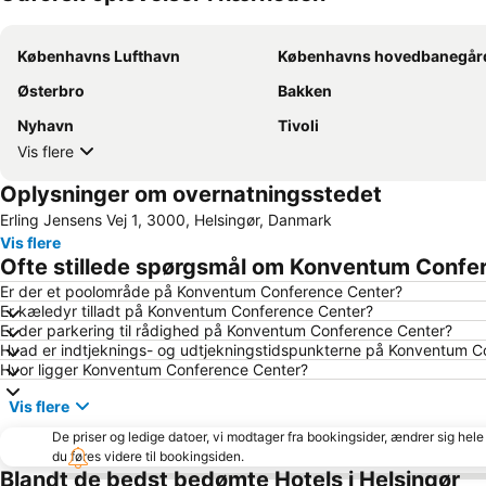
Københavns Lufthavn
Københavns hovedbanegår
Østerbro
Bakken
Nyhavn
Tivoli
Vis flere
Oplysninger om overnatningsstedet
Erling Jensens Vej 1, 3000, Helsingør, Danmark
Vis flere
Ofte stillede spørgsmål om Konventum Confe
Er der et poolområde på Konventum Conference Center?
Er kæledyr tilladt på Konventum Conference Center?
Er der parkering til rådighed på Konventum Conference Center?
Hvad er indtjeknings- og udtjekningstidspunkterne på Konventum C
Hvor ligger Konventum Conference Center?
Vis flere
De priser og ledige datoer, vi modtager fra bookingsider, ændrer sig hele 
du føres videre til bookingsiden.
Blandt de bedst bedømte Hotels i Helsingør