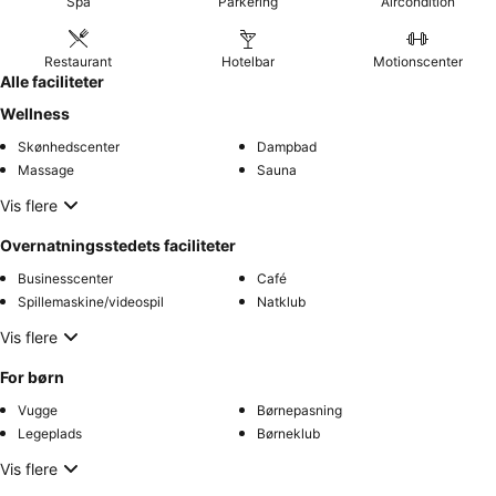
Spa
Parkering
Aircondition
Restaurant
Hotelbar
Motionscenter
Alle faciliteter
Wellness
Skønhedscenter
Dampbad
Massage
Sauna
Vis flere
Overnatningsstedets faciliteter
Businesscenter
Café
Spillemaskine/videospil
Natklub
Vis flere
For børn
Vugge
Børnepasning
Legeplads
Børneklub
Vis flere