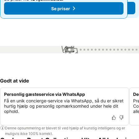
Se priser
Se priser
1 / 99
Godt at vide
Personlig gæsteservice via WhatsApp
De
Få en unik concierge-service via WhatsApp, så du er sikret
Pr
hurtig hjælp og personlig opmærksomhed under hele dit
Co
ophold.
all
Denne opsummering er blevet til ved hjælp af kunstig intelligens og er
muligvis ikke 100% korrekt.