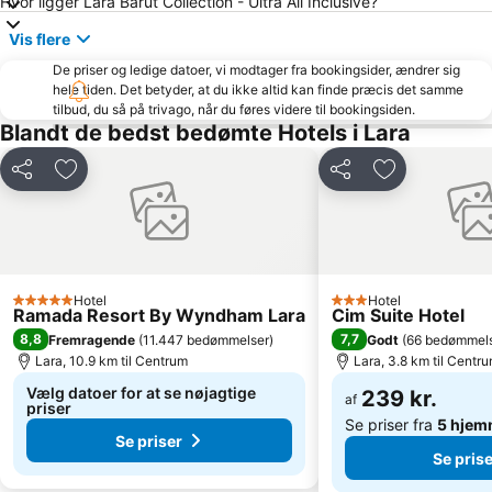
Hvor ligger Lara Barut Collection - Ultra All Inclusive?
Aspendos
Side Market
Vis flere
Karpuzkaldiran Kampi
National Golf Club
De priser og ledige datoer, vi modtager fra bookingsider, ændrer sig
Bogazkent
Sammy
hele tiden. Det betyder, at du ikke altid kan finde præcis det samme
tilbud, du så på trivago, når du føres videre til bookingsiden.
Gazipasa Ogretmenevi Beach
Tekeli Mehmet Pasa Mosque
Blandt de bedst bedømte Hotels i Lara
ForFun
Antalya Aquarium
Del
Føj til favoritter
Del
Føj til favorit
Sarisu Public Beach
Apollon Temple
Tekirova Beach
Ataturk Sports Hall
50th International Antalya Golden Orange Film Festival
Suna & Inan Kirac Kaleici Museum
Karaalioglu Parkı
Antalya Bus Station
Hotel
Hotel
Göynük kanyonu
Ayisigi Beach
5 Stjerner
3 Stjerner
Ramada Resort By Wyndham Lara
Cim Suite Hotel
Olympos
Phaselis
8,8
7,7
Fremragende
(
11.447 bedømmelser
)
Godt
(
66 bedømmel
Lara, 10.9 km til Centrum
Lara, 3.8 km til Centr
Vælg datoer for at se nøjagtige
239 kr.
af
priser
Se priser fra
5 hjem
Se priser
Se prise