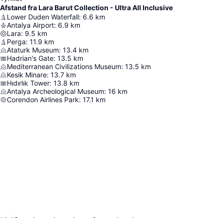
Afstand fra Lara Barut Collection - Ultra All Inclusive
Lower Duden Waterfall
:
6.6
km
Antalya Airport
:
6.9
km
Lara
:
9.5
km
Perga
:
11.9
km
Ataturk Museum
:
13.4
km
Hadrian's Gate
:
13.5
km
Mediterranean Civilizations Museum
:
13.5
km
Kesik Minare
:
13.7
km
Hıdırlık Tower
:
13.8
km
Antalya Archeological Museum
:
16
km
Corendon Airlines Park
:
17.1
km