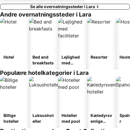
Se alle overnatningssteder i Lara
Andre overnatningssteder i Lara
Hotel
Bed and
Lejlighed
Resorter
Host
breakfasts
med
faciliteter
Populære hotelkategorier i Lara
Billige
Luksushot
Hoteller
Kæledyrsv
Spah
hoteller
eller
med pool
enlige
r
hoteller