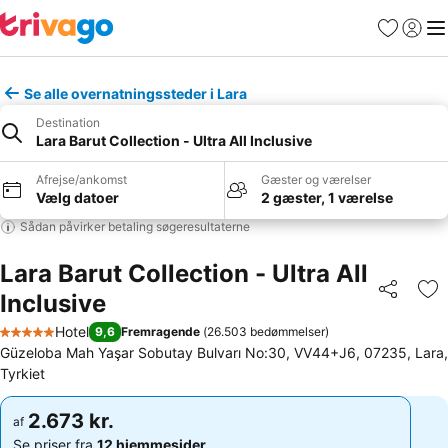
Favoritter
Log ind
Me
Se alle overnatningssteder i Lara
Destination
Lara Barut Collection - Ultra All Inclusive
Afrejse/ankomst
Gæster og værelser
Vælg datoer
2 gæster, 1 værelse
Sådan påvirker betaling søgeresultaterne
Lara Barut Collection - Ultra All
Inclusive
Del
Føj
Hotel
9,6
Fremragende
(
26.503 bedømmelser
)
5 Stjerner
Güzeloba Mah Yaşar Sobutay Bulvarı No:30, VV44+J6, 07235, Lara,
Tyrkiet
2.673 kr.
2.673 kr.
af
af
Se priser fra
12 hjemmesider
Se priser fra
12 hjemmesider