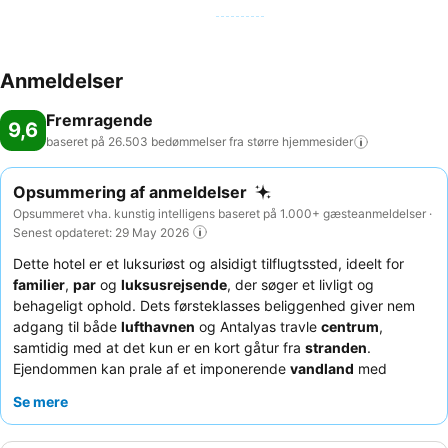
også billard. Ydermere rummer komplekset et wellnessområde med
en række faciliteter, herunder en sauna, et dampbad og et hamam,
ligesom der mod betaling tilbydes et spa-bad, en beautyfarm,
massagebehandlinger og thalasso-behandlinger. Til stedets
Anmeldelser
yderligere fritidstilbud hører en miniklub, et minidiskotek og et
diskotek. Forplejning: Hvad gastronomi angår, opvartes gæsterne af
Fremragende
9,6
en bar. Gæsterne indtager mad og drikke i en rar atmosfære i en af
baseret på 26.503 bedømmelser fra større
hjemmesider
de 10 restauranter (buffet og a la carte-bestilling). Forfriskende
drinks fra strandbaren sørger for en skøn stemning. Der kan
Opsummering af anmeldelser
foretages reservationer med specialtilbud for gæster med alt
Opsummeret vha. kunstig intelligens baseret på 1.000+ gæsteanmeldelser ·
inklusive. Stedets en morgenmad for gæster der står tidligt og sent
Senest opdateret: 29 May 2026
op, frokost og aftensmad giver gæsterne et fristende og
Dette hotel er et luksuriøst og alsidigt tilflugtssted, ideelt for
afvekslende udvalg. Stedet stiller også snacks til rådighed. Endelig
familier
,
par
og
luksusrejsende
, der søger et livligt og
arrangeres der åbent køkken som virkelig er en oplevelse værd.
behageligt ophold. Dets førsteklasses beliggenhed giver nem
Alkoholholdige og alkoholfri drikkevarer er for gæsterne inklusive.
adgang til både
lufthavnen
og Antalyas travle
centrum
,
Kreditkort: Der accepteres på overnatningsstedet følgende
samtidig med at det kun er en kort gåtur fra
stranden
.
kreditkort: American Express, Visa og MasterCard.
Ejendommen kan prale af et imponerende
vandland
med
adskillige rutsjebaner og flere swimmingpools, hvilket sikrer
Se mere
uendelig underholdning for alle aldre. Gæsterne roser
konsekvent det varme og professionelle personale, og de