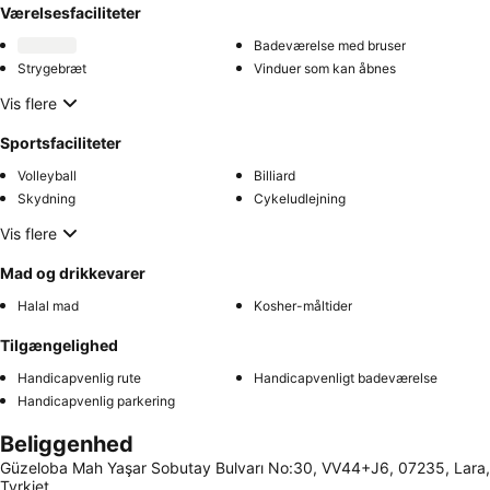
Værelsesfaciliteter
Badeværelse med bruser
Strygebræt
Vinduer som kan åbnes
Vis flere
Sportsfaciliteter
Volleyball
Billiard
Skydning
Cykeludlejning
Vis flere
Mad og drikkevarer
Halal mad
Kosher-måltider
Tilgængelighed
Handicapvenlig rute
Handicapvenligt badeværelse
Handicapvenlig parkering
Beliggenhed
Güzeloba Mah Yaşar Sobutay Bulvarı No:30, VV44+J6, 07235, Lara,
Tyrkiet