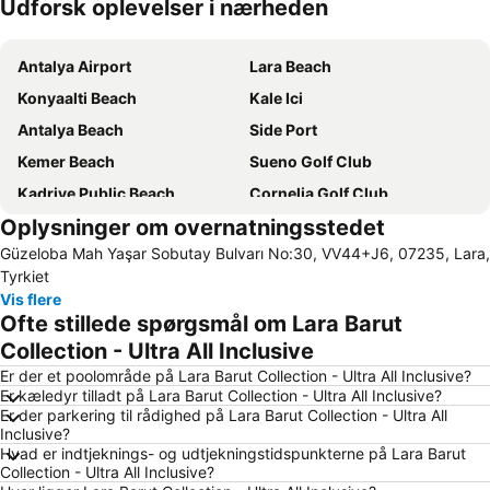
Udforsk oplevelser i nærheden
Udvid kort
Antalya Airport
Lara Beach
Konyaalti Beach
Kale Ici
Antalya Beach
Side Port
Kemer Beach
Sueno Golf Club
Kadriye Public Beach
Cornelia Golf Club
Oplysninger om overnatningsstedet
Belek Public Beach
Kemer Marina
Güzeloba Mah Yaşar Sobutay Bulvarı No:30, VV44+J6, 07235, Lara,
Side Belediyesi Royal Beach
Murat Paşa Mosque
Tyrkiet
Side ancient places
Carya Golf Club
Vis flere
Ofte stillede spørgsmål om Lara Barut
Waterhill Park
Akseki
Collection - Ultra All Inclusive
Clock Tower
Antalya Expo Center
Er der et poolområde på Lara Barut Collection - Ultra All Inclusive?
Antalya Museum
Selge
Er kæledyr tilladt på Lara Barut Collection - Ultra All Inclusive?
Er der parkering til rådighed på Lara Barut Collection - Ultra All
Turist Beach
Kaya Eagles Golf Club
Inclusive?
Moonlight Beach
Amphiteater
Hvad er indtjeknings- og udtjekningstidspunkterne på Lara Barut
Collection - Ultra All Inclusive?
Lara Dido Beach
Hadrian's Gate