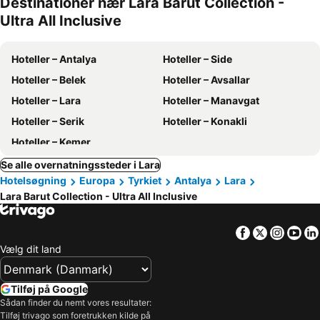
Destinationer nær Lara Barut Collection -
Ultra All Inclusive
Hoteller – Antalya
Hoteller – Side
Hoteller – Belek
Hoteller – Avsallar
Hoteller – Lara
Hoteller – Manavgat
Hoteller – Serik
Hoteller – Konakli
Hoteller – Kemer
Se alle overnatningssteder i Lara
Hotelsøgning
Europa
Tyrkiet
Antalya
Lara
Lara Barut Collection - Ultra All Inclusive
Facebook
Twitter
Insta
Yo
Vælg dit land
Tilføj på Google
Sådan finder du nemt vores resultater:
Tilføj trivago som foretrukken kilde på