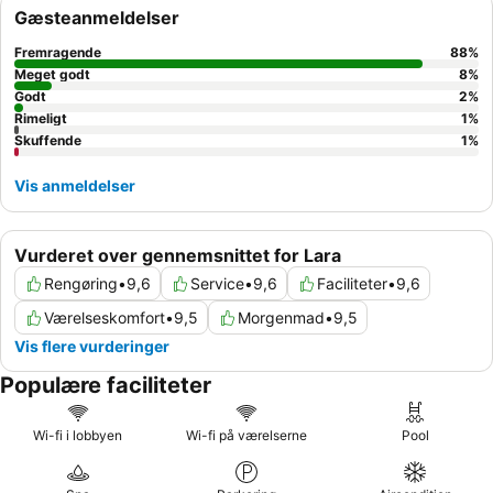
forskellige kulinariske tilbud, herunder en omfattende buffet og
Gæsteanmeldelser
forskellige à la carte-restauranter, får stor anerkendelse. For en
forbedret oplevelse kan du overveje at booke en
Penthouse
Fremragende
88
%
Suite
for luksuriøse faciliteter som et privat hammam eller
Meget godt
8
%
spabad.
Godt
2
%
Rimeligt
1
%
Skuffende
1
%
Vis anmeldelser
Vurderet over gennemsnittet for Lara
Rengøring
•
9,6
Service
•
9,6
Faciliteter
•
9,6
Værelseskomfort
•
9,5
Morgenmad
•
9,5
Vis flere vurderinger
Populære faciliteter
Wi-fi i lobbyen
Wi-fi på værelserne
Pool