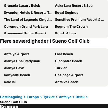
Granada Luxury Belek
Aska Lara Resort & Spa
Swandor Hotels & Resorts Topkapi Palace
Royal Seginus
The Land of Legends Kingdom
Sensitive Premium Resort & Spa
Corendon Grand Park Lara
Regnum The Crown
Greenwood Suites Resort
Wind of Lara
Flere seværdigheder i Sueno Golf Club
Rixos Park Belek - The Land Of Legends Access
Innvista Hotels Belek
Ramada Resort By Wyndham Lara
Adalya Elite Lara
Antalya Airport
Lara Beach
Sueno Hotels Deluxe Belek
Belenli Resort Hotel
Alanya Oba Stadyumu
Cleopatra Beach
Titanic Deluxe Golf Belek
Rixos Premium Belek - The Land of Legends Access
Alanya Havn
Turkler
Trendy Lara
Palmora Lara Hotel
Konyaalti Beach
Gazipaşa Airport
Lara Barut Collection - Ultra All Inclusive
Selectum Noa Family Belek
Kale Ici
Antalya Beach
Kaya Palazzo Golf Resort
The X Belek
Side Port
Alanya Bazaar
Cullinan Belek
Nirvana Cosmopolitan
Kemer Beach
Alanya Marina
Voyage Belek Golf & Spa
Kaya Belek
Hotelsøgning
Europa
Tyrkiet
Antalya
Belek
Sueno Golf Club
Sueno Golf Club
Mahmutlar Beach
Belkon Hotel
Green Max Hotel