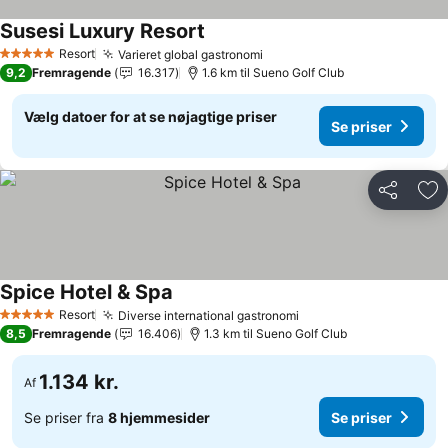
Susesi Luxury Resort
Se priser
Resort
Varieret global gastronomi
Se priser
5 Stjerner
9,2
Fremragende
16.317
1.6 km til Sueno Golf Club
Vælg datoer for at se nøjagtige priser
Se priser
Del
Føj
Spice Hotel & Spa
Se priser
Resort
Diverse international gastronomi
Se priser
5 Stjerner
8,5
Fremragende
16.406
1.3 km til Sueno Golf Club
1.134 kr.
Af
Se priser fra
8 hjemmesider
Se priser