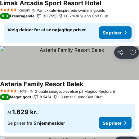
Limak Arcadia Sport Resort Hotel
Se priser
Resort
Pamukkale-inspirerede swimmingpools
Se priser
5 Stjerner
9,3
Fremragende
30.755
1.0 km til Sueno Golf Club
Vælg datoer for at se nøjagtige priser
Se priser
Del
Føj
Asteria Family Resort Belek
Se priser
Hotel
Globale smagsoplevelser på Magico Restorant
Se priser
5 Stjerner
8,3
Meget godt
8.546
1.3 km til Sueno Golf Club
1.629 kr.
Af
Se priser fra
5 hjemmesider
Se priser