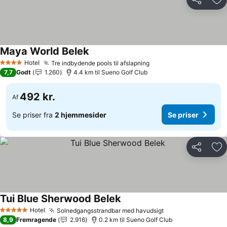
Del
Føj
Maya World Belek
Se priser
Hotel
Tre indbydende pools til afslapning
Se priser
4 Stjerner
7,7
Godt
1.260
4.4 km til Sueno Golf Club
492 kr.
Af
Se priser fra
2 hjemmesider
Se priser
Del
Føj
Tui Blue Sherwood Belek
Se priser
Hotel
Solnedgangsstrandbar med havudsigt
Se priser
5 Stjerner
8,9
Fremragende
2.916
0.2 km til Sueno Golf Club