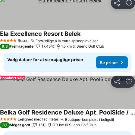
Del
Føj
Ela Excellence Resort Belek
Se priser
Resort
Forskellige a la carte spiseoplevelser
Se priser
5 Stjerner
9,3
Fremragende
17.454
1.5 km til Sueno Golf Club
Vælg datoer for at se nøjagtige priser
Se priser
Populært valg
Del
Føj
Belka Golf Residence Deluxe Apt. PoolSide / Belek
Se priser
Lejlighed med faciliteter
Boutique-kompleks i boligstil
Se priser
5 Stjerner
8,1
Meget godt
151
0.3 km til Sueno Golf Club