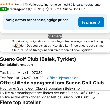
Se priser
Resort
Varieret kulinarisk rejse med 6 à la carte-restauranter
Se p
5 Stjerner
9,1
Fremragende
10.952
0.9 km til Sueno Golf Club
Vælg datoer for at se nøjagtige priser
Se priser
Vis flere
De priser og ledige datoer, vi modtager fra bookingsider, ændrer sig
hele tiden. Det betyder, at du ikke altid kan finde præcis det samme
tilbud, du så på trivago, når du føres videre til bookingsiden.
Sueno Golf Club (Belek, Tyrkiet)
Kontaktinformation
Tasliburun Mevkii
,
07330
,
Telefon
:
+90(242)7103000
|
Officiel hjemmeside
Ofte stillede spørgsmål om Sueno Golf Club
Hvorfor er Sueno Golf Club så populær i Belek?
Hvilke overnatningssteder findes der nær Sueno Golf Club?
Hvilke andre attraktioner ligger tæt på Sueno Golf Club?
Flere top hoteller