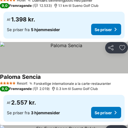
Hotel
Udendørs swimmingpools med palmer
Se priser
5 Stjerner
9,0
Fremragende
12.533
1.1 km til Sueno Golf Club
1.398 kr.
Af
Se priser fra
5 hjemmesider
Se priser
Del
Føj
Paloma Sencia
Se priser
Resort
Forskellige internationale a la carte-restauranter
Se prise
5 Stjerner
9,0
Fremragende
2.019
0.3 km til Sueno Golf Club
2.557 kr.
Af
Se priser fra
3 hjemmesider
Se priser