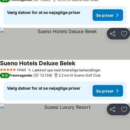
Vælg datoer for at se nøjagtige priser
Se priser
Del
Føj
Sueno Hotels Deluxe Belek
Se priser
Hotel
Lækkert spa med forskellige behandlinger
Se priser
5 Stjerner
9,0
Fremragende
13.138
2.2 km til Sueno Golf Club
Vælg datoer for at se nøjagtige priser
Se priser
Del
Føj