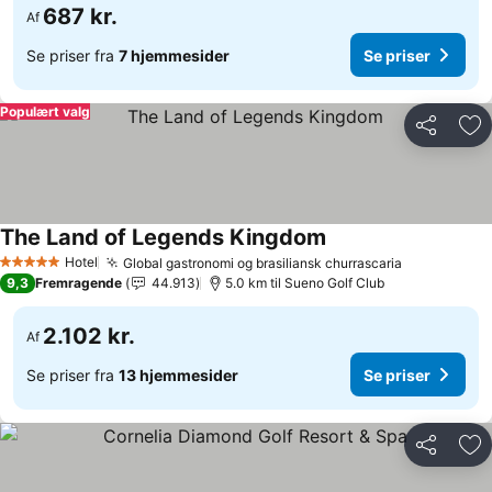
687 kr.
Af
Se priser fra
7 hjemmesider
Se priser
Populært valg
Del
Føj
The Land of Legends Kingdom
Se priser
Hotel
Global gastronomi og brasiliansk churrascaria
Se priser
5 Stjerner
9,3
Fremragende
44.913
5.0 km til Sueno Golf Club
2.102 kr.
Af
Se priser fra
13 hjemmesider
Se priser
Del
Føj