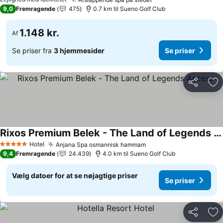
Se priser
9,0
Fremragende
475
0.7 km til Sueno Golf Club
1.148 kr.
Af
Se priser fra
3 hjemmesider
Se priser
Del
Føj
Rixos Premium Belek - The Land of Legends Access
Se priser
Hotel
Anjana Spa osmannisk hammam
Se priser
5 Stjerner
9,4
Fremragende
24.439
4.0 km til Sueno Golf Club
Vælg datoer for at se nøjagtige priser
Se priser
Del
Føj