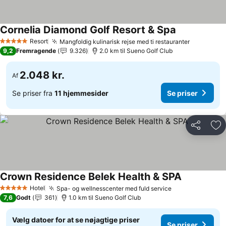
Cornelia Diamond Golf Resort & Spa
Se priser
Resort
Mangfoldig kulinarisk rejse med ti restauranter
Se priser
5 Stjerner
9,2
Fremragende
9.326
2.0 km til Sueno Golf Club
2.048 kr.
Af
Se priser fra
11 hjemmesider
Se priser
Del
Føj
Crown Residence Belek Health & SPA
Se priser
Hotel
Spa- og wellnesscenter med fuld service
Se priser
5 Stjerner
7,6
Godt
361
1.0 km til Sueno Golf Club
Vælg datoer for at se nøjagtige priser
Se priser