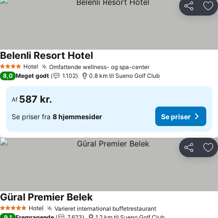
Del
Føj
Belenli Resort Hotel
Se priser
Hotel
Omfattende wellness- og spa-center
Se priser
4 Stjerner
8,0
Meget godt
1.102
0.8 km til Sueno Golf Club
587 kr.
Af
Se priser fra
8 hjemmesider
Se priser
Del
Føj
Güral Premier Belek
Se priser
Hotel
Varieret international buffetrestaurant
Se priser
5 Stjerner
9,1
Fremragende
7.623
1.2 km til Sueno Golf Club