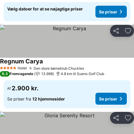
Vælg datoer for at se nøjagtige priser
Se priser
Del
Føj
Regnum Carya
Se priser
Hotel
Den store børneklub Chuckles
Se priser
5 Stjerner
9,3
Fremragende
13.998
4.8 km til Sueno Golf Club
2.900 kr.
Af
Se priser fra
12 hjemmesider
Se priser
Del
Føj