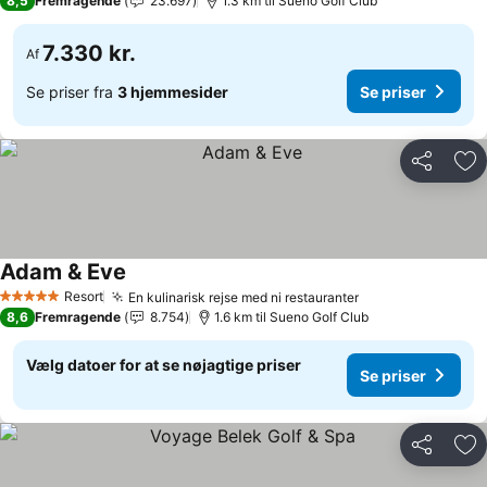
8,5
Fremragende
23.697
1.3 km til Sueno Golf Club
7.330 kr.
Af
Se priser fra
3 hjemmesider
Se priser
Del
Føj
Adam & Eve
Se priser
Resort
En kulinarisk rejse med ni restauranter
Se priser
5 Stjerner
8,6
Fremragende
8.754
1.6 km til Sueno Golf Club
Vælg datoer for at se nøjagtige priser
Se priser
Del
Føj