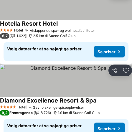
Hotella Resort Hotel
Se priser
Hotel
Afslappende spa- og wellnessfaciliteter
Se priser
4 Stjerner
6,7
1.622
2.5 km til Sueno Golf Club
Vælg datoer for at se nøjagtige priser
Se priser
Del
Føj
Diamond Excellence Resort & Spa
Se priser
Hotel
Syv forskellige spiseoplevelser
Se priser
5 Stjerner
9,2
Fremragende
8.726
1.9 km til Sueno Golf Club
Vælg datoer for at se nøjagtige priser
Se priser