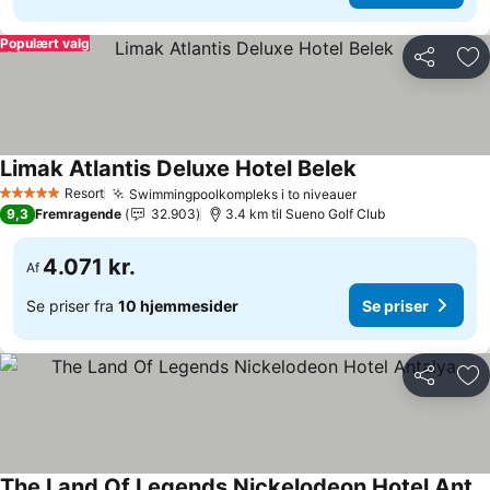
Populært valg
Del
Føj
Limak Atlantis Deluxe Hotel Belek
Se priser
Resort
Swimmingpoolkompleks i to niveauer
Se priser
5 Stjerner
9,3
Fremragende
32.903
3.4 km til Sueno Golf Club
4.071 kr.
Af
Se priser fra
10 hjemmesider
Se priser
Del
Føj
The Land Of Legends Nickelodeon Hotel Antalya