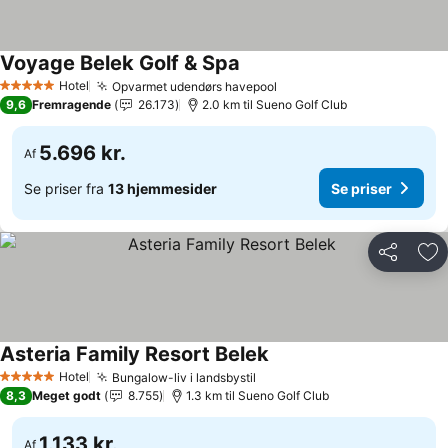
Voyage Belek Golf & Spa
Se priser
Hotel
Opvarmet udendørs havepool
Se priser
5 Stjerner
9,6
Fremragende
26.173
2.0 km til Sueno Golf Club
5.696 kr.
Af
Se priser fra
13 hjemmesider
Se priser
Del
Føj
Asteria Family Resort Belek
Se priser
Hotel
Bungalow-liv i landsbystil
Se priser
5 Stjerner
8,3
Meget godt
8.755
1.3 km til Sueno Golf Club
1.133 kr.
Af