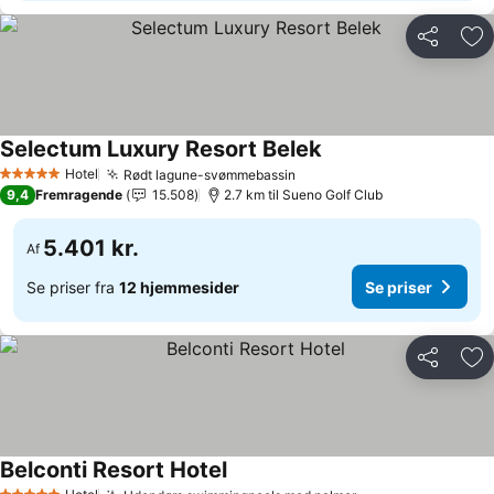
Del
Føj
Selectum Luxury Resort Belek
Se priser
Hotel
Rødt lagune-svømmebassin
Se priser
5 Stjerner
9,4
Fremragende
15.508
2.7 km til Sueno Golf Club
5.401 kr.
Af
Se priser fra
12 hjemmesider
Se priser
Del
Føj
Belconti Resort Hotel
Se priser