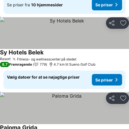
Se priser fra
10 hjemmesider
Se priser
Del
Føj
Sy Hotels Belek
Se priser
Resort
Fitness- og wellnesscenter på stedet
Se priser
8,7
Fremragende
779
4.7 km til Sueno Golf Club
Vælg datoer for at se nøjagtige priser
Se priser
Del
Føj
Paloma Grida