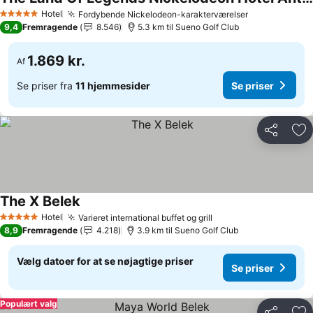
Se priser
Hotel
Fordybende Nickelodeon-karakterværelser
Se priser
5 Stjerner
9,4
Fremragende
8.546
5.3 km til Sueno Golf Club
1.869 kr.
Af
Se priser fra
11 hjemmesider
Se priser
Del
Føj
The X Belek
Se priser
Hotel
Varieret international buffet og grill
Se priser
5 Stjerner
8,9
Fremragende
4.218
3.9 km til Sueno Golf Club
Vælg datoer for at se nøjagtige priser
Se priser
Populært valg