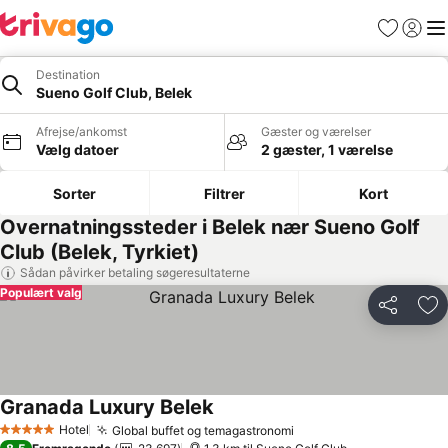
Favoritter
Log ind
Me
Destination
Sueno Golf Club, Belek
Afrejse/ankomst
Gæster og værelser
Vælg datoer
2 gæster, 1 værelse
Sorter
Filtrer
Kort
Overnatningssteder i Belek nær Sueno Golf
Club (Belek, Tyrkiet)
Sådan påvirker betaling søgeresultaterne
Populært valg
Del
Føj
Granada Luxury Belek
Se priser
Hotel
Global buffet og temagastronomi
Se priser
5 Stjerner