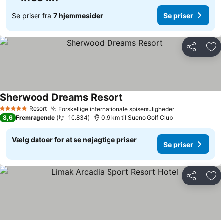
Se priser fra
7 hjemmesider
Se priser
Del
Føj
Sherwood Dreams Resort
Se priser
Resort
Forskellige internationale spisemuligheder
Se priser
5 Stjerner
8,6
Fremragende
10.834
0.9 km til Sueno Golf Club
Vælg datoer for at se nøjagtige priser
Se priser
Del
Føj