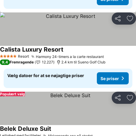
Del
Føj
Calista Luxury Resort
Se priser
Resort
Harmony 24-timers a la carte restaurant
Se priser
5 Stjerner
9,4
Fremragende
12.227
2.4 km til Sueno Golf Club
Vælg datoer for at se nøjagtige priser
Se priser
Populært valg
Del
Føj
Belek Deluxe Suit
Se priser
Lejlighed med faciliteter
Afslappende spa på stedet