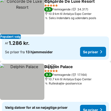
Concorde De Luxe Resort
Del
Føj til favoritter
5 Stjerner
9,5
Fremragende
34.317
10.9 km til Antalya Expo Center
Seks indendørs og udendørs pools
Populært valg
1.286 kr.
Af
Se priser fra
13 hjemmesider
Se priser
Delphin Palace
Del
Føj til favoritter
5 Stjerner
9,3
Fremragende
17.164
10.7 km til Antalya Expo Center
Rulleskøjte-poolservice
Vælg datoer for at se nøjagtige priser
Se priser