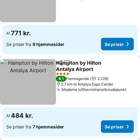
771 kr.
Af
Se priser fra
8 hjemmesider
Se priser
Hampton by Hilton
Del
Føj til favoritter
Antalya Airport
4 Stjerner
9,1
Fremragende
2.228
5.7 km til Antalya Expo Center
Moderne lufthavnstransitknudepunkt
484 kr.
Af
Se priser fra
7 hjemmesider
Se priser