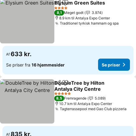
Elysium Green Suites
Del
Føj til favoritter
4 Stjerner
8,1
Meget godt
3.974
8.9 km til Antalya Expo Center
Traditionel tyrkisk hammam og spa
633 kr.
Af
Se priser fra
16 hjemmesider
Se priser
DoubleTree by Hilton
Del
Føj til favoritter
Antalya City Centre
5 Stjerner
8,5
Fremragende
5.089
10.7 km til Antalya Expo Center
Tagterrassepool med Gao Club pizzeria
835 kr.
Af