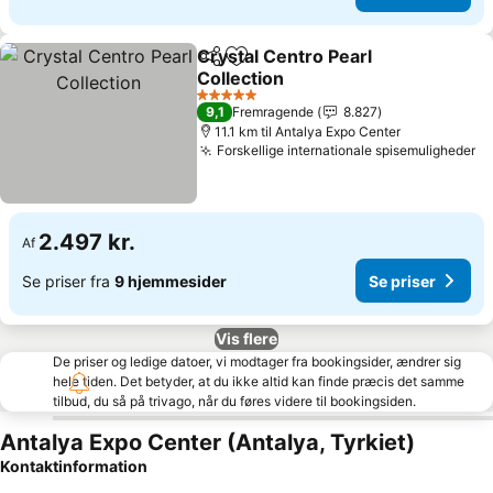
Crystal Centro Pearl
Del
Føj til favoritter
Collection
5 Stjerner
9,1
Fremragende
8.827
11.1 km til Antalya Expo Center
Forskellige internationale spisemuligheder
2.497 kr.
Af
Se priser fra
9 hjemmesider
Se priser
Vis flere
De priser og ledige datoer, vi modtager fra bookingsider, ændrer sig
hele tiden. Det betyder, at du ikke altid kan finde præcis det samme
tilbud, du så på trivago, når du føres videre til bookingsiden.
Antalya Expo Center (Antalya, Tyrkiet)
Kontaktinformation