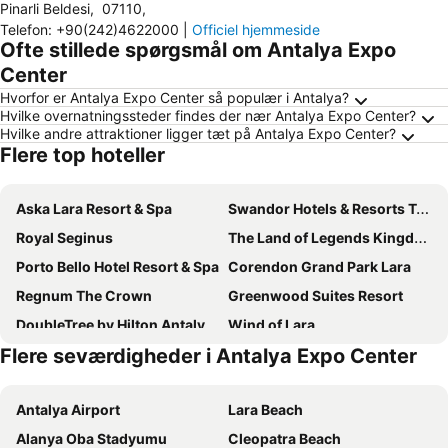
Pinarli Beldesi
,
07110
,
Telefon
:
+90(242)4622000
|
Officiel hjemmeside
Ofte stillede spørgsmål om Antalya Expo
Center
Hvorfor er Antalya Expo Center så populær i Antalya?
Hvilke overnatningssteder findes der nær Antalya Expo Center?
Hvilke andre attraktioner ligger tæt på Antalya Expo Center?
Flere top hoteller
Aska Lara Resort & Spa
Swandor Hotels & Resorts Topkapi Palace
Royal Seginus
The Land of Legends Kingdom
Porto Bello Hotel Resort & Spa
Corendon Grand Park Lara
Regnum The Crown
Greenwood Suites Resort
DoubleTree by Hilton Antalya City Centre
Wind of Lara
Flere seværdigheder i Antalya Expo Center
Sealife Family Resort Hotel
Innvista Hotels Belek
Ramada Plaza Antalya
Ramada Resort By Wyndham Lara
Antalya Airport
Lara Beach
Megasaray Westbeach Antalya
Adalya Elite Lara
Alanya Oba Stadyumu
Cleopatra Beach
Akra Antalya
Crowne Plaza Antalya by IHG