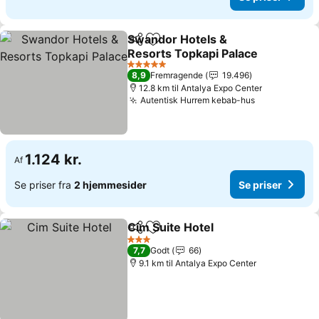
Swandor Hotels &
Del
Føj til favoritter
Resorts Topkapi Palace
5 Stjerner
8,9
Fremragende
19.496
12.8 km til Antalya Expo Center
Autentisk Hurrem kebab-hus
1.124 kr.
Af
Se priser fra
2 hjemmesider
Se priser
Cim Suite Hotel
Del
Føj til favoritter
3 Stjerner
7,7
Godt
66
9.1 km til Antalya Expo Center