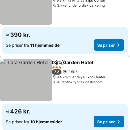
9.6 km til Antalya Expo Center
Sikker underjordisk parkering
390 kr.
Af
Se priser fra
11 hjemmesider
Se priser
Lara Garden Hotel
Del
Føj til favoritter
3 Stjerner
7,2
2.505
9.4 km til Antalya Expo Center
Autentisk tyrkisk gastronomi
426 kr.
Af
Se priser fra
10 hjemmesider
Se priser