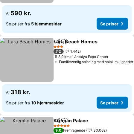
590 kr.
Af
Se priser fra
5 hjemmesider
Se priser
Lara Beach Homes
Del
Føj til favoritter
3 Stjerner
7,2
1.442
8.9 km til Antalya Expo Center
Familievenlig spisning med halal-muligheder
318 kr.
Af
Se priser fra
10 hjemmesider
Se priser
Kremlin Palace
Del
Føj til favoritter
5 Stjerner
9,0
Fremragende
30.062