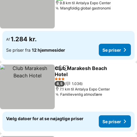
9.8 km til Antalya Expo Center
Mangfoldig global gastronomi
1.284 kr.
Af
Se priser fra
12 hjemmesider
Se priser
Club Marakesh Beach
Del
Føj til favoritter
Hotel
3 Stjerner
6,5
1.036
7.1 km til Antalya Expo Center
Familievenlig atmosfære
Vælg datoer for at se nøjagtige priser
Se priser