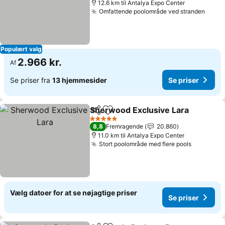
12.6 km til Antalya Expo Center
Omfattende poolområde ved stranden
Populært valg
2.966 kr.
Af
Se priser fra
13 hjemmesider
Se priser
Sherwood Exclusive Lara
Del
Føj til favoritter
5 Stjerner
8,8
Fremragende
20.860
11.0 km til Antalya Expo Center
Stort poolområde med flere pools
Vælg datoer for at se nøjagtige priser
Se priser