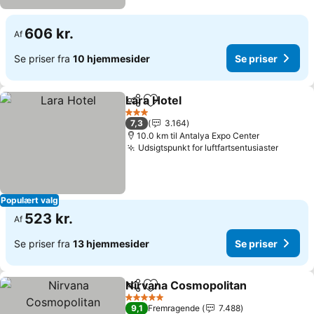
606 kr.
Af
Se priser fra
10 hjemmesider
Se priser
Lara Hotel
Del
Føj til favoritter
3 Stjerner
7,3
3.164
10.0 km til Antalya Expo Center
Udsigtspunkt for luftfartsentusiaster
Populært valg
523 kr.
Af
Se priser fra
13 hjemmesider
Se priser
Nirvana Cosmopolitan
Del
Føj til favoritter
5 Stjerner
9,1
Fremragende
7.488