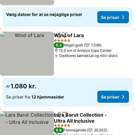
Vælg datoer for at se nøjagtige priser
Se priser
Wind of Lara
Del
Føj til favoritter
5 Stjerner
8,3
Meget godt
7.096
10.0 km til Antalya Expo Center
Dedikeret børneklub og mini-disko
1.080 kr.
Af
Se priser fra
12 hjemmesider
Se priser
Lara Barut Collection -
Del
Føj til favoritter
Ultra All Inclusive
5 Stjerner
9,6
Fremragende
26.503