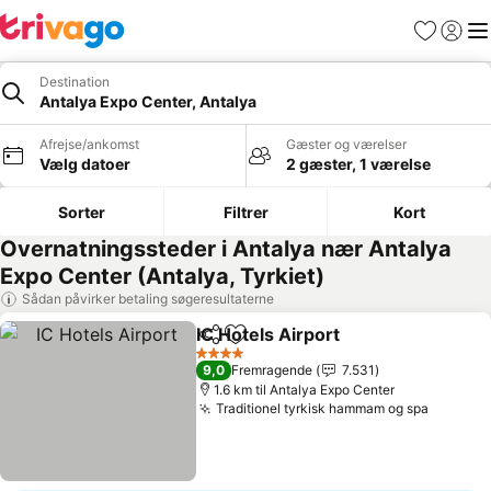
Favoritter
Log ind
Me
Destination
Antalya Expo Center, Antalya
Afrejse/ankomst
Gæster og værelser
Vælg datoer
2 gæster, 1 værelse
Sorter
Filtrer
Kort
Overnatningssteder i Antalya nær Antalya
Expo Center (Antalya, Tyrkiet)
Sådan påvirker betaling søgeresultaterne
IC Hotels Airport
Del
Føj til favoritter
4 Stjerner
9,0
Fremragende
7.531
1.6 km til Antalya Expo Center
Traditionel tyrkisk hammam og spa