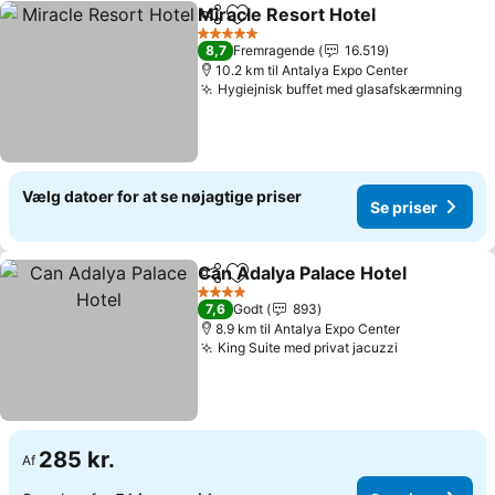
Miracle Resort Hotel
Del
Føj til favoritter
5 Stjerner
8,7
Fremragende
16.519
10.2 km til Antalya Expo Center
Hygiejnisk buffet med glasafskærmning
Vælg datoer for at se nøjagtige priser
Se priser
Can Adalya Palace Hotel
Del
Føj til favoritter
4 Stjerner
7,6
Godt
893
8.9 km til Antalya Expo Center
King Suite med privat jacuzzi
285 kr.
Af