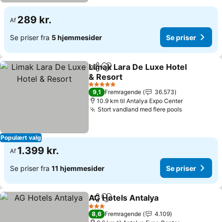
289 kr.
Af
Se priser fra
5 hjemmesider
Se priser
Limak Lara De Luxe Hotel
Del
Føj til favoritter
& Resort
5 Stjerner
9,1
Fremragende
36.573
10.9 km til Antalya Expo Center
Stort vandland med flere pools
Populært valg
1.399 kr.
Af
Se priser fra
11 hjemmesider
Se priser
AG Hotels Antalya
Del
Føj til favoritter
3 Stjerner
8,6
Fremragende
4.109