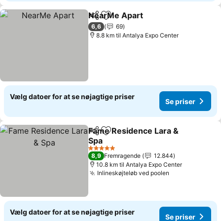
NearMe Apart
Del
Føj til favoritter
6,6
69
8.8 km til Antalya Expo Center
Vælg datoer for at se nøjagtige priser
Se priser
Fame Residence Lara &
Del
Føj til favoritter
Spa
5 Stjerner
8,9
Fremragende
12.844
10.8 km til Antalya Expo Center
Inlineskøjteløb ved poolen
Vælg datoer for at se nøjagtige priser
Se priser