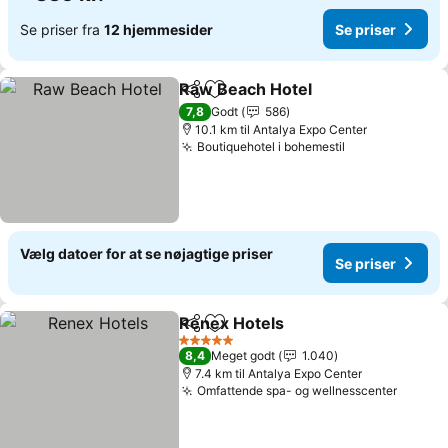
Se priser fra
12 hjemmesider
Se priser
Raw Beach Hotel
Del
Føj til favoritter
7,8
Godt
586
10.1 km til Antalya Expo Center
Boutiquehotel i bohemestil
Vælg datoer for at se nøjagtige priser
Se priser
Renex Hotels
Del
Føj til favoritter
5 Stjerner
8,4
Meget godt
1.040
7.4 km til Antalya Expo Center
Omfattende spa- og wellnesscenter