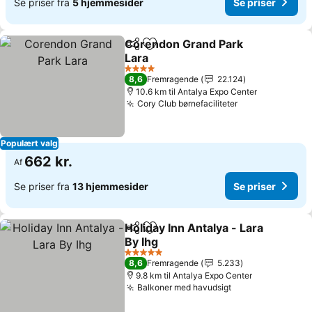
Se priser fra
5 hjemmesider
Se priser
Corendon Grand Park
Del
Føj til favoritter
Lara
4 Stjerner
8,6
Fremragende
22.124
10.6 km til Antalya Expo Center
Cory Club børnefaciliteter
Populært valg
662 kr.
Af
Se priser fra
13 hjemmesider
Se priser
Holiday Inn Antalya - Lara
Del
Føj til favoritter
By Ihg
5 Stjerner
8,6
Fremragende
5.233
9.8 km til Antalya Expo Center
Balkoner med havudsigt