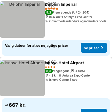
Delphin Imperial
Del
Føj til favoritter
5 Stjerner
9,2
Fremragende
24.904
10.6 km til Antalya Expo Center
Opvarmede udendørs og indendørs pools
Vælg datoer for at se nøjagtige priser
Se priser
Isnova Hotel Airport
Del
Føj til favoritter
4 Stjerner
8,3
Meget godt
4.085
4.8 km til Antalya Expo Center
Isnova Coffee Bistro
667 kr.
Af