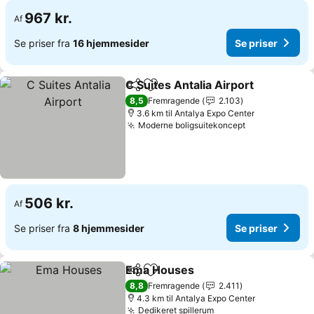
967 kr.
Af
Se priser fra
16 hjemmesider
Se priser
C Suites Antalia Airport
Del
Føj til favoritter
8,5
Fremragende
2.103
3.6 km til Antalya Expo Center
Moderne boligsuitekoncept
506 kr.
Af
Se priser fra
8 hjemmesider
Se priser
Ema Houses
Del
Føj til favoritter
8,8
Fremragende
2.411
4.3 km til Antalya Expo Center
Dedikeret spillerum