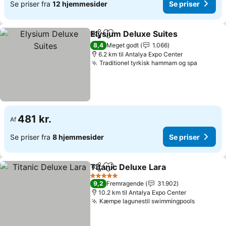
Se priser fra
12 hjemmesider
Se priser
Elysium Deluxe Suites
Del
Føj til favoritter
8,4
Meget godt
1.066
6.2 km til Antalya Expo Center
Traditionel tyrkisk hammam og spa
481 kr.
Af
Se priser fra
8 hjemmesider
Se priser
Titanic Deluxe Lara
Del
Føj til favoritter
5 Stjerner
9,2
Fremragende
31.902
10.2 km til Antalya Expo Center
Kæmpe lagunestil swimmingpools