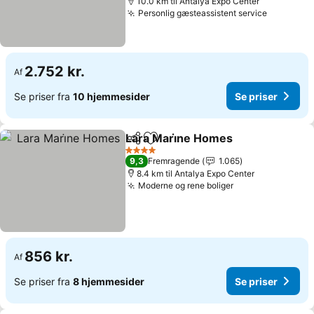
10.0 km til Antalya Expo Center
Personlig gæsteassistent service
2.752 kr.
Af
Se priser fra
10 hjemmesider
Se priser
Lara Mari̇ne Homes
Del
Føj til favoritter
4 Stjerner
9,3
Fremragende
1.065
8.4 km til Antalya Expo Center
Moderne og rene boliger
856 kr.
Af
Se priser fra
8 hjemmesider
Se priser