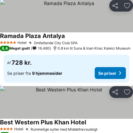
Del
Føj
Ramada Plaza Antalya
Hotel
Omfattende City Club SPA
5 Stjerner
8,4
Meget godt
16.460
0.8 km til Suna & Inan Kirac Kaleici Museum
728 kr.
Af
Se priser fra
9 hjemmesider
Se priser
Del
Føj
Best Western Plus Khan Hotel
Hotel
Rummelige suiter med Middelhavsudsigt
4 Stjerner