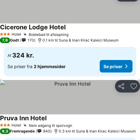
Cicerone Lodge Hotel
Hotel
Boblebad til afslapning
3 Stjerner
7,9
Godt
170
0.1 km til Suna & Inan Kirac Kaleici Museum
324 kr.
Af
Se priser fra
2 hjemmesider
Se priser
Del
Føj
Pruva Inn Hotel
Hotel
Nem adgang til sporvogn
3 Stjerner
9,3
Fremragende
840
0.3 km til Suna & Inan Kirac Kaleici Museum