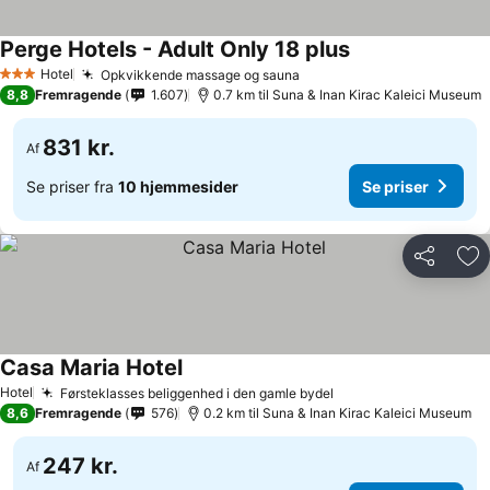
Perge Hotels - Adult Only 18 plus
Hotel
Opkvikkende massage og sauna
3 Stjerner
8,8
Fremragende
1.607
0.7 km til Suna & Inan Kirac Kaleici Museum
831 kr.
Af
Se priser fra
10 hjemmesider
Se priser
Del
Føj
Casa Maria Hotel
Hotel
Førsteklasses beliggenhed i den gamle bydel
8,6
Fremragende
576
0.2 km til Suna & Inan Kirac Kaleici Museum
247 kr.
Af