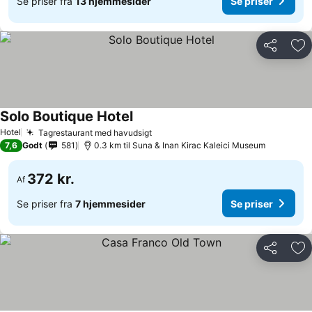
Se priser fra
13 hjemmesider
Se priser
Del
Føj
Solo Boutique Hotel
Hotel
Tagrestaurant med havudsigt
7,6
Godt
581
0.3 km til Suna & Inan Kirac Kaleici Museum
372 kr.
Af
Se priser fra
7 hjemmesider
Se priser
Del
Føj