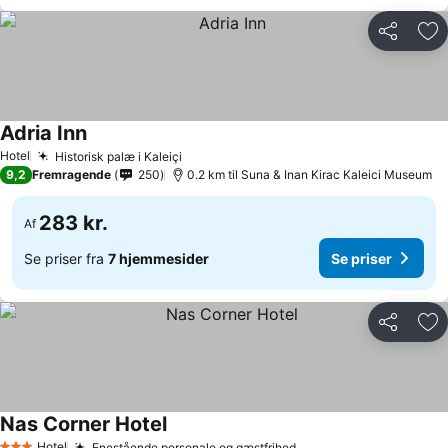
Del
Føj
Adria Inn
Hotel
Historisk palæ i Kaleiçi
9,2
Fremragende
250
0.2 km til Suna & Inan Kirac Kaleici Museum
283 kr.
Af
Se priser fra
7 hjemmesider
Se priser
Del
Føj
Nas Corner Hotel
Hotel
Enestående personale og gæstfrihed