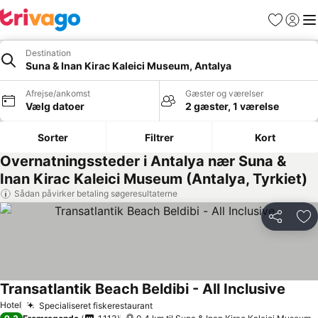
Favoritter
Log ind
Me
Destination
Suna & Inan Kirac Kaleici Museum, Antalya
Afrejse/ankomst
Gæster og værelser
Vælg datoer
2 gæster, 1 værelse
Sorter
Filtrer
Kort
Overnatningssteder i Antalya nær Suna &
Inan Kirac Kaleici Museum (Antalya, Tyrkiet)
Sådan påvirker betaling søgeresultaterne
Del
Føj
Transatlantik Beach Beldibi - All Inclusive
Hotel
Specialiseret fiskerestaurant