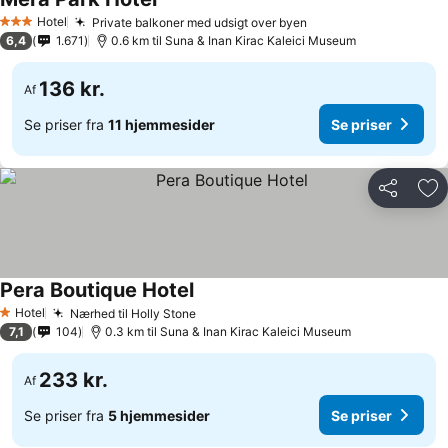
Hotel
Private balkoner med udsigt over byen
3 Stjerner
6,4
1.671
0.6 km til Suna & Inan Kirac Kaleici Museum
136 kr.
Af
Se priser fra
11 hjemmesider
Se priser
Del
Føj
Pera Boutique Hotel
Hotel
Nærhed til Holly Stone
1 Stjerner
7,1
104
0.3 km til Suna & Inan Kirac Kaleici Museum
233 kr.
Af
Se priser fra
5 hjemmesider
Se priser