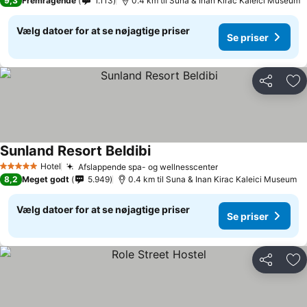
9,3
Fremragende
1.113
0.4 km til Suna & Inan Kirac Kaleici Museum
Vælg datoer for at se nøjagtige priser
Se priser
Del
Føj
Sunland Resort Beldibi
Hotel
Afslappende spa- og wellnesscenter
5 Stjerner
8,2
Meget godt
5.949
0.4 km til Suna & Inan Kirac Kaleici Museum
Vælg datoer for at se nøjagtige priser
Se priser
Del
Føj