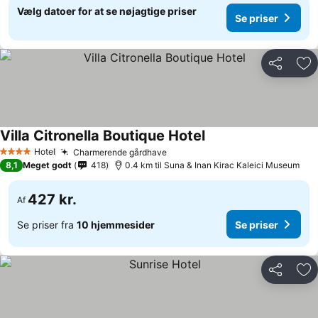
Vælg datoer for at se nøjagtige priser
Se priser
Del
Føj
Villa Citronella Boutique Hotel
Hotel
Charmerende gårdhave
4 Stjerner
8,1
Meget godt
418
0.4 km til Suna & Inan Kirac Kaleici Museum
427 kr.
Af
Se priser fra
10 hjemmesider
Se priser
Del
Føj