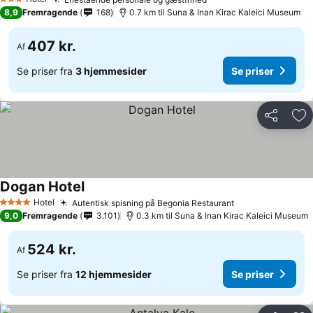
3 Stjerner
8,9
Fremragende
168
0.7 km til Suna & Inan Kirac Kaleici Museum
407 kr.
Af
Se priser fra
3 hjemmesider
Se priser
Del
Føj
Dogan Hotel
Hotel
Autentisk spisning på Begonia Restaurant
4 Stjerner
9,0
Fremragende
3.101
0.3 km til Suna & Inan Kirac Kaleici Museum
524 kr.
Af
Se priser fra
12 hjemmesider
Se priser