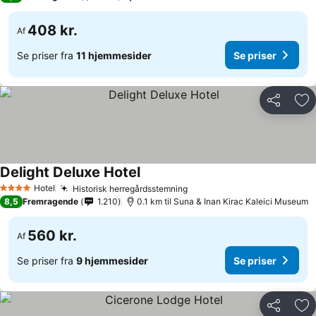
408 kr.
Af
Se priser fra
11 hjemmesider
Se priser
Del
Føj
Delight Deluxe Hotel
Hotel
Historisk herregårdsstemning
4 Stjerner
8,5
Fremragende
1.210
0.1 km til Suna & Inan Kirac Kaleici Museum
560 kr.
Af
Se priser fra
9 hjemmesider
Se priser
Del
Føj