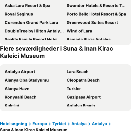
Aska Lara Resort & Spa
Swandor Hotels & Resorts Topkapi Palace
Royal Seginus
Porto Bello Hotel Resort & Spa
Corendon Grand Park Lara
Greenwood Suites Resort
DoubleTree by Hilton Antalya City Centre
Wind of Lara
Sealife Family Resort Hotel
Ramada Plaza Antalya
Flere seværdigheder i Suna & Inan Kirac
Ramada Resort By Wyndham Lara
Megasaray Westbeach Antalya
Kaleici Museum
Adalya Elite Lara
Akra Antalya
Crowne Plaza Antalya by IHG
Holiday Inn Antalya - Lara By Ihg
Antalya Airport
Lara Beach
Rixos Downtown Antalya - The Land Of Legends Access
Trendy Lara
Alanya Oba Stadyumu
Cleopatra Beach
Palmora Lara Hotel
Sunis Hotel Su
Alanya Havn
Turkler
Adonis Hotel
Pearly Hotel
Konyaalti Beach
Gazipaşa Airport
Lara Barut Collection - Ultra All Inclusive
Best Western Plus Khan Hotel
Kale Ici
Antalya Beach
Falcon Hotel
Nirvana Cosmopolitan
Side Port
Alanya Bazaar
The Marmara Antalya
Qinn Hotel
Kemer Beach
Alanya Marina
Hotelsøgning
Europa
Tyrkiet
Antalya
Antalya
IC Hotels Green Palace & Villas
Özkaymak Falez Hotel
Suna & Inan Kirac Kaleici Museum
Sueno Golf Club
Dalaman Airport