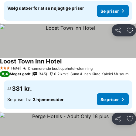
Vælg datoer for at se nøjagtige priser
Se priser
Del
Føj
Loost Town Inn Hotel
Hotel
Charmerende boutiquehotel-stemning
3 Stjerner
8,4
Meget godt
345
0.2 km til Suna & Inan Kirac Kaleici Museum
381 kr.
Af
Se priser fra
3 hjemmesider
Se priser
Del
Føj