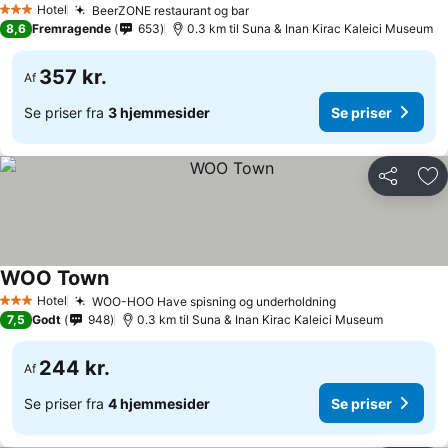
Hotel
BeerZONE restaurant og bar
3 Stjerner
8,6
Fremragende
653
0.3 km til Suna & Inan Kirac Kaleici Museum
357 kr.
Af
Se priser fra
3 hjemmesider
Se priser
Del
Føj
WOO Town
Hotel
WOO-HOO Have spisning og underholdning
3 Stjerner
7,5
Godt
948
0.3 km til Suna & Inan Kirac Kaleici Museum
244 kr.
Af
Se priser fra
4 hjemmesider
Se priser