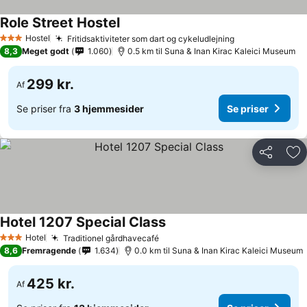
Role Street Hostel
Hostel
Fritidsaktiviteter som dart og cykeludlejning
3 Stjerner
8,3
Meget godt
1.060
0.5 km til Suna & Inan Kirac Kaleici Museum
299 kr.
Af
Se priser fra
3 hjemmesider
Se priser
Del
Føj
Hotel 1207 Special Class
Hotel
Traditionel gårdhavecafé
3 Stjerner
8,6
Fremragende
1.634
0.0 km til Suna & Inan Kirac Kaleici Museum
425 kr.
Af