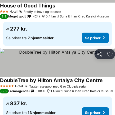
House of Good Things
Hotel
Fredfyldt have og terrasse
3 Stjerner
8,2
Meget godt
424
0.4 km til Suna & Inan Kirac Kaleici Museum
277 kr.
Af
Se priser fra
7 hjemmesider
Se priser
Del
Føj
DoubleTree by Hilton Antalya City Centre
Hotel
Tagterrassepool med Gao Club pizzeria
5 Stjerner
8,5
Fremragende
5.089
1.4 km til Suna & Inan Kirac Kaleici Museum
837 kr.
Af
Se priser fra
13 hjemmesider
Se priser