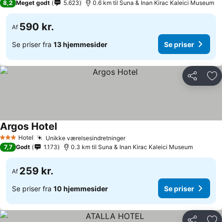
8,2
Meget godt
5.623
0.6 km til Suna & Inan Kirac Kaleici Museum
590 kr.
Af
Se priser fra
13 hjemmesider
Se priser
Del
Føj
Argos Hotel
Hotel
Unikke værelsesindretninger
3 Stjerner
7,7
Godt
1.173
0.3 km til Suna & Inan Kirac Kaleici Museum
259 kr.
Af
Se priser fra
10 hjemmesider
Se priser