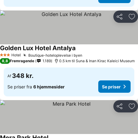
Del
Føj
Golden Lux Hotel Antalya
Hotel
Boutique-hoteloplevelse i byen
3 Stjerner
8,8
Fremragende
1.189
0.5 km til Suna & Inan Kirac Kaleici Museum
348 kr.
Af
Se priser fra
6 hjemmesider
Se priser
Del
Føj
Mera Park Hotel