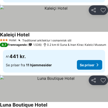
Del
Føj
Kaleiçi Hotel
Hotel
Traditionel arkitektur i osmannisk stil
3 Stjerner
8,7
Fremragende
1.536
0.2 km til Suna & Inan Kirac Kaleici Museum
441 kr.
Af
Se priser fra
11 hjemmesider
Se priser
Del
Føj
Luna Boutique Hotel