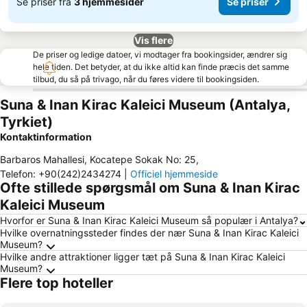
Se priser fra
3 hjemmesider
Se priser
Vis flere
De priser og ledige datoer, vi modtager fra bookingsider, ændrer sig
hele tiden. Det betyder, at du ikke altid kan finde præcis det samme
tilbud, du så på trivago, når du føres videre til bookingsiden.
Suna & Inan Kirac Kaleici Museum (Antalya,
Tyrkiet)
Kontaktinformation
Barbaros Mahallesi, Kocatepe Sokak No: 25
,
Telefon
:
+90(242)2434274
|
Officiel hjemmeside
Ofte stillede spørgsmål om Suna & Inan Kirac
Kaleici Museum
Hvorfor er Suna & Inan Kirac Kaleici Museum så populær i Antalya?
Hvilke overnatningssteder findes der nær Suna & Inan Kirac Kaleici
Museum?
Hvilke andre attraktioner ligger tæt på Suna & Inan Kirac Kaleici
Museum?
Flere top hoteller