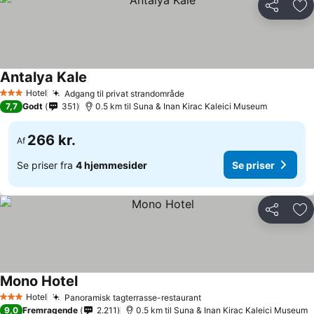
Del
Føj
Antalya Kale
Hotel
Adgang til privat strandområde
3 Stjerner
7,7
Godt
351
0.5 km til Suna & Inan Kirac Kaleici Museum
266 kr.
Af
Se priser fra
4 hjemmesider
Se priser
Del
Føj
Mono Hotel
Hotel
Panoramisk tagterrasse-restaurant
3 Stjerner
9,0
Fremragende
2.211
0.5 km til Suna & Inan Kirac Kaleici Museum