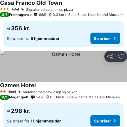
Casa Franco Old Town
Hotel
Signaturrestaurant med pizza
3 Stjerner
8,7
Fremragende
968
0.3 km til Suna & Inan Kirac Kaleici Museum
356 kr.
Af
Se priser fra
5 hjemmesider
Se priser
Del
Føj
Ozmen Hotel
Hotel
Værelser med havudsigt og balkon
2 Stjerner
8,2
Meget godt
949
0.5 km til Suna & Inan Kirac Kaleici Museum
298 kr.
Af
Se priser fra
11 hjemmesider
Se priser