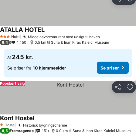
Del
Føj
ATALLA HOTEL
Hotel
Middelhavsrestaurant med udsigt til haven
3 Stjerner
6,4
1.450
0.5 km til Suna & Inan Kirac Kaleici Museum
245 kr.
Af
Se priser fra
10 hjemmesider
Se priser
Populært valg
Del
Føj
Kont Hostel
Hostel
Historisk bygningscharme
1 Stjerner
8,5
Fremragende
151
0.0 km til Suna & Inan Kirac Kaleici Museum