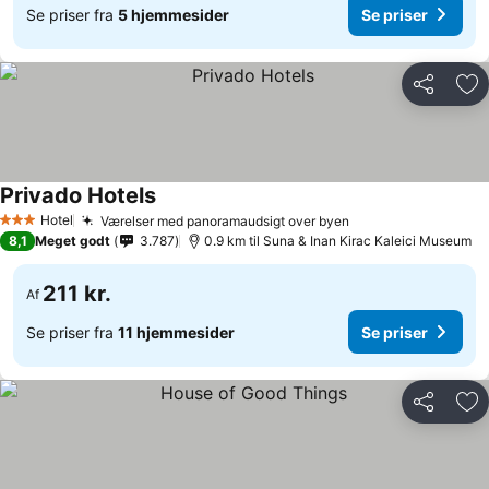
Se priser fra
5 hjemmesider
Se priser
Del
Føj
Privado Hotels
Hotel
Værelser med panoramaudsigt over byen
3 Stjerner
8,1
Meget godt
3.787
0.9 km til Suna & Inan Kirac Kaleici Museum
211 kr.
Af
Se priser fra
11 hjemmesider
Se priser
Del
Føj