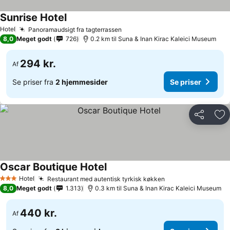
Sunrise Hotel
Hotel
Panoramaudsigt fra tagterrassen
8,0
Meget godt
726
0.2 km til Suna & Inan Kirac Kaleici Museum
294 kr.
Af
Se priser fra
2 hjemmesider
Se priser
Del
Føj
Oscar Boutique Hotel
Hotel
Restaurant med autentisk tyrkisk køkken
3 Stjerner
8,0
Meget godt
1.313
0.3 km til Suna & Inan Kirac Kaleici Museum
440 kr.
Af