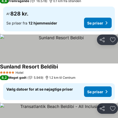
8,8
Fremragende
16.578
0.1 km fra stranden
828 kr.
Af
Se priser fra
12 hjemmesider
Se priser
Del
Føj
Sunland Resort Beldibi
Hotel
5 Stjerner
8,2
Meget godt
5.949
1.2 km til Centrum
Vælg datoer for at se nøjagtige priser
Se priser
Del
Føj