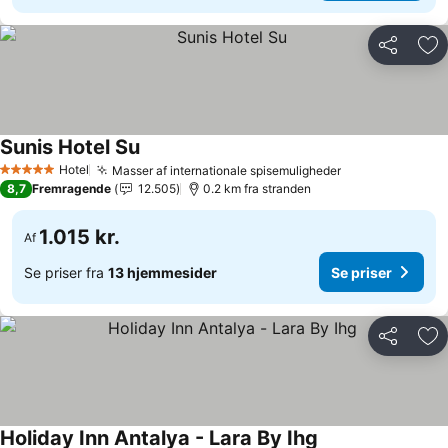
Del
Føj
Sunis Hotel Su
Hotel
Masser af internationale spisemuligheder
5 Stjerner
8,7
Fremragende
12.505
0.2 km fra stranden
1.015 kr.
Af
Se priser fra
13 hjemmesider
Se priser
Del
Føj
Holiday Inn Antalya - Lara By Ihg