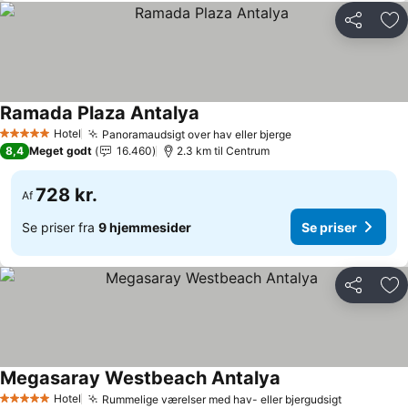
Del
Føj
Ramada Plaza Antalya
Hotel
Panoramaudsigt over hav eller bjerge
5 Stjerner
8,4
Meget godt
16.460
2.3 km til Centrum
728 kr.
Af
Se priser fra
9 hjemmesider
Se priser
Del
Føj
Megasaray Westbeach Antalya
Hotel
Rummelige værelser med hav- eller bjergudsigt
5 Stjerner