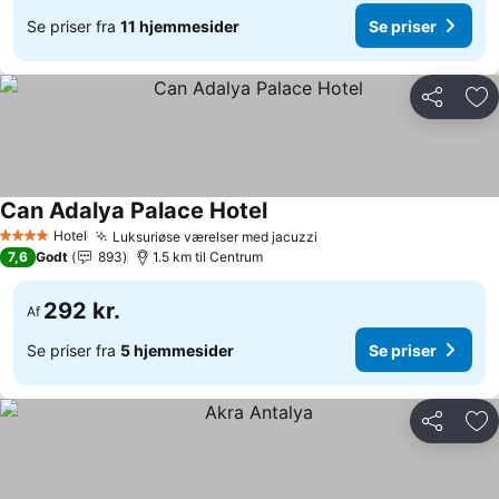
Se priser fra
11 hjemmesider
Se priser
Del
Føj
Can Adalya Palace Hotel
Hotel
Luksuriøse værelser med jacuzzi
4 Stjerner
7,6
Godt
893
1.5 km til Centrum
292 kr.
Af
Se priser fra
5 hjemmesider
Se priser
Del
Føj