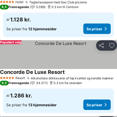
Hotel
Tagterrassepool med Gao Club pizzeria
5 Stjerner
8,5
Fremragende
5.089
0.3 km til Centrum
1.128 kr.
Af
Se priser fra
12 hjemmesider
Se priser
Populært valg
Del
Føj
Concorde De Luxe Resort
Resort
Alkoholiske drikkevarer af høj kvalitet og kendte mærker
5 Stjerner
9,5
Fremragende
34.317
0.3 km fra stranden
1.286 kr.
Af
Se priser fra
13 hjemmesider
Se priser