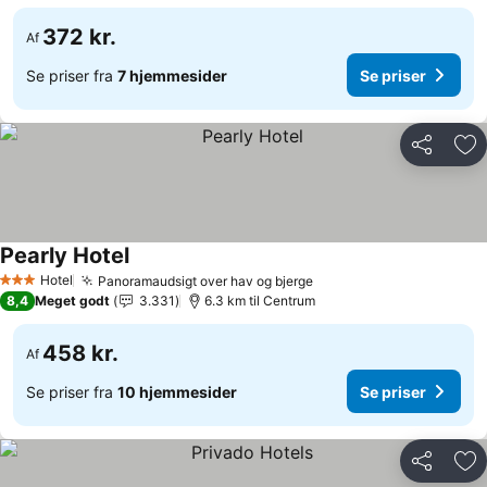
372 kr.
Af
Se priser fra
7 hjemmesider
Se priser
Del
Føj
Pearly Hotel
Hotel
Panoramaudsigt over hav og bjerge
3 Stjerner
8,4
Meget godt
3.331
6.3 km til Centrum
458 kr.
Af
Se priser fra
10 hjemmesider
Se priser
Del
Føj