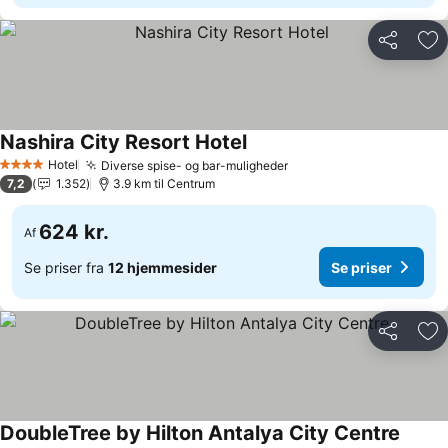
Del
Føj
Nashira City Resort Hotel
Hotel
Diverse spise- og bar-muligheder
4 Stjerner
7,2
1.352
3.9 km til Centrum
624 kr.
Af
Se priser fra
12 hjemmesider
Se priser
Del
Føj
DoubleTree by Hilton Antalya City Centre