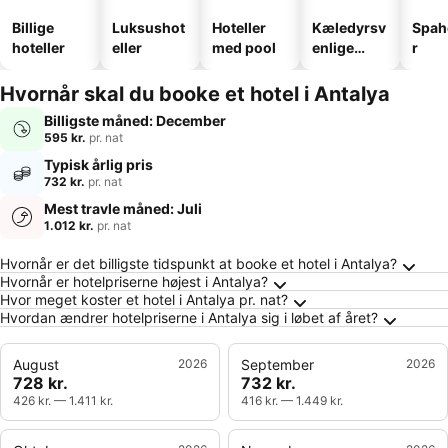
Billige
Luksushot
Hoteller
Kæledyrsv
Spah
hoteller
eller
med pool
enlige
r
hoteller
Hvornår skal du booke et hotel i Antalya
Billigste måned: December
595 kr.
pr. nat
Typisk årlig pris
732 kr.
pr. nat
Mest travle måned: Juli
1.012 kr.
pr. nat
Ofte stillede spørgsmål om Antalya
Hvornår er det billigste tidspunkt at booke et hotel i Antalya?
Hvornår er hotelpriserne højest i Antalya?
Hvor meget koster et hotel i Antalya pr. nat?
Hvordan ændrer hotelpriserne i Antalya sig i løbet af året?
August
2026
September
2026
728 kr.
732 kr.
426 kr.
—
1.411 kr.
416 kr.
—
1.449 kr.