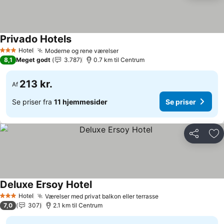
Privado Hotels
Hotel
Moderne og rene værelser
3 Stjerner
8,1
Meget godt
3.787
0.7 km til Centrum
213 kr.
Af
Se priser fra
11 hjemmesider
Se priser
Del
Føj
Deluxe Ersoy Hotel
Hotel
Værelser med privat balkon eller terrasse
3 Stjerner
7,0
307
2.1 km til Centrum