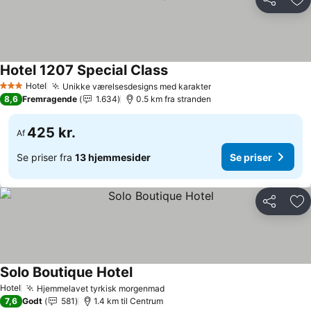
Del
Føj
Hotel 1207 Special Class
Hotel
Unikke værelsesdesigns med karakter
3 Stjerner
8,6
Fremragende
1.634
0.5 km fra stranden
425 kr.
Af
Se priser fra
13 hjemmesider
Se priser
Del
Føj
Solo Boutique Hotel
Hotel
Hjemmelavet tyrkisk morgenmad
7,6
Godt
581
1.4 km til Centrum