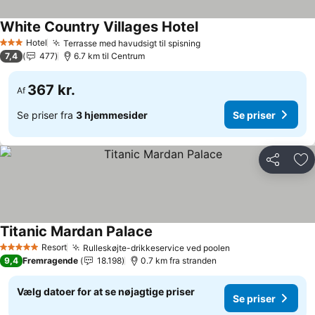
White Country Villages Hotel
Hotel
Terrasse med havudsigt til spisning
3 Stjerner
7,4
477
6.7 km til Centrum
367 kr.
Af
Se priser fra
3 hjemmesider
Se priser
Del
Føj
Titanic Mardan Palace
Resort
Rulleskøjte-drikkeservice ved poolen
5 Stjerner
9,4
Fremragende
18.198
0.7 km fra stranden
Vælg datoer for at se nøjagtige priser
Se priser