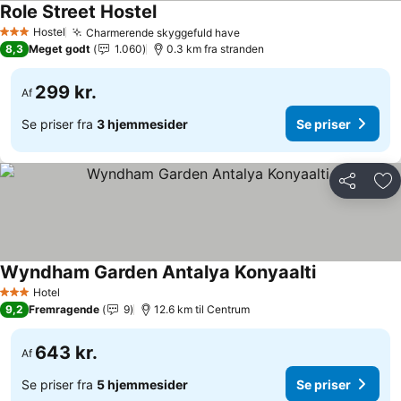
Role Street Hostel
Hostel
Charmerende skyggefuld have
3 Stjerner
8,3
Meget godt
1.060
0.3 km fra stranden
299 kr.
Af
Se priser fra
3 hjemmesider
Se priser
Del
Føj
Wyndham Garden Antalya Konyaalti
Hotel
3 Stjerner
9,2
Fremragende
9
12.6 km til Centrum
643 kr.
Af
Se priser fra
5 hjemmesider
Se priser