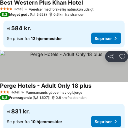
Best Western Plus Khan Hotel
Hotel
Værelser med forskellig naturskøn udsigt
4 Stjerner
8,2
Meget godt
5.623
0.6 km fra stranden
584 kr.
Af
Se priser fra
12 hjemmesider
Se priser
Del
Føj
Perge Hotels - Adult Only 18 plus
Hotel
Panoramaudsigt over hav og bjerge
3 Stjerner
8,8
Fremragende
1.607
0.6 km fra stranden
831 kr.
Af
Se priser fra
10 hjemmesider
Se priser