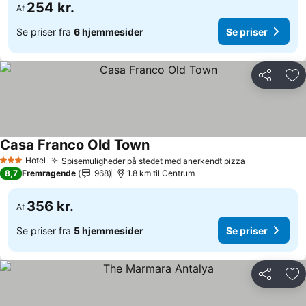
254 kr.
Af
Se priser fra
6 hjemmesider
Se priser
Del
Føj
Casa Franco Old Town
Hotel
Spisemuligheder på stedet med anerkendt pizza
3 Stjerner
8,7
Fremragende
968
1.8 km til Centrum
356 kr.
Af
Se priser fra
5 hjemmesider
Se priser
Del
Føj