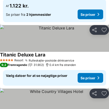
1.122 kr.
Af
Se priser fra
2 hjemmesider
Se priser
Del
Føj
Titanic Deluxe Lara
Resort
Rulleskøjte-poolside drinkservice
5 Stjerner
9,2
Fremragende
31.902
0.4 km fra stranden
Vælg datoer for at se nøjagtige priser
Se priser
Del
Føj