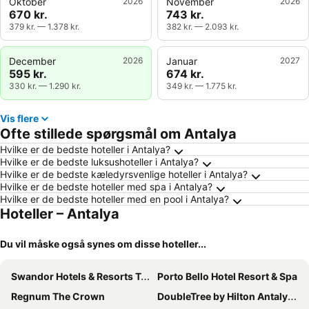
Oktober
2026
November
2026
670 kr.
743 kr.
379 kr.
—
1.378 kr.
382 kr.
—
2.093 kr.
December
2026
Januar
2027
595 kr.
674 kr.
330 kr.
—
1.290 kr.
349 kr.
—
1.775 kr.
Vis flere
Ofte stillede spørgsmål om Antalya
Hvilke er de bedste hoteller i Antalya?
Hvilke er de bedste luksushoteller i Antalya?
Hvilke er de bedste kæledyrsvenlige hoteller i Antalya?
Hvilke er de bedste hoteller med spa i Antalya?
Hvilke er de bedste hoteller med en pool i Antalya?
Hoteller – Antalya
Du vil måske også synes om disse hoteller...
Swandor Hotels & Resorts Topkapi Palace
Porto Bello Hotel Resort & Spa
Regnum The Crown
DoubleTree by Hilton Antalya City Centre