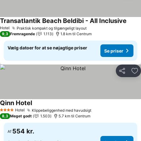
Transatlantik Beach Beldibi - All Inclusive
Hotel
Praktisk kompakt og tilgængeligt layout
9,3
Fremragende
1.113
1.8 km til Centrum
Vælg datoer for at se nøjagtige priser
Se priser
Del
Føj
Qinn Hotel
Hotel
Klippebeliggenhed med havudsigt
4 Stjerner
8,3
Meget godt
1.503
5.7 km til Centrum
554 kr.
Af