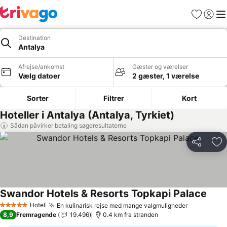
Favoritter
Log ind
Me
Destination
Antalya
Afrejse/ankomst
Gæster og værelser
Vælg datoer
2 gæster, 1 værelse
Sorter
Filtrer
Kort
Hoteller i Antalya (Antalya, Tyrkiet)
Sådan påvirker betaling søgeresultaterne
Del
Føj
Swandor Hotels & Resorts Topkapi Palace
Hotel
En kulinarisk rejse med mange valgmuligheder
5 Stjerner
8,9
Fremragende
19.496
0.4 km fra stranden