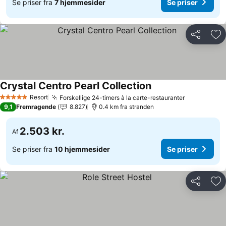
Se priser fra
7 hjemmesider
Se priser
Del
Føj
Crystal Centro Pearl Collection
Resort
Forskellige 24-timers à la carte-restauranter
5 Stjerner
9,1
Fremragende
8.827
0.4 km fra stranden
2.503 kr.
Af
Se priser fra
10 hjemmesider
Se priser
Del
Føj