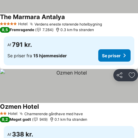
The Marmara Antalya
Hotel
Verdens eneste roterende hotelbygning
5 Stjerner
8,5
Fremragende
7.284
0.3 km fra stranden
791 kr.
Af
Se priser fra
15 hjemmesider
Se priser
Del
Føj
Ozmen Hotel
Hotel
Charmerende gårdhave med have
2 Stjerner
8,2
Meget godt
949
0.1 km fra stranden
338 kr.
Af