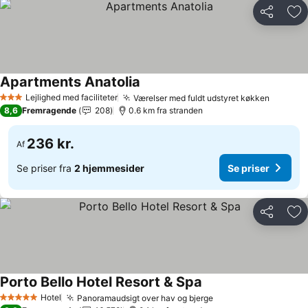
Del
Føj
Apartments Anatolia
Lejlighed med faciliteter
Værelser med fuldt udstyret køkken
3 Stjerner
8,6
Fremragende
208
0.6 km fra stranden
236 kr.
Af
Se priser fra
2 hjemmesider
Se priser
Del
Føj
Porto Bello Hotel Resort & Spa
Hotel
Panoramaudsigt over hav og bjerge
5 Stjerner