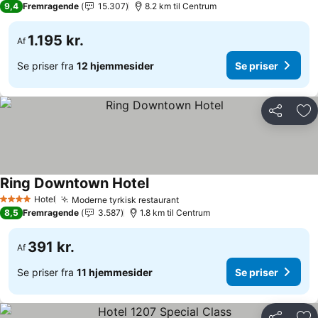
9,4
Fremragende
15.307
8.2 km til Centrum
1.195 kr.
Af
Se priser fra
12 hjemmesider
Se priser
Del
Føj
Ring Downtown Hotel
Hotel
Moderne tyrkisk restaurant
4 Stjerner
8,5
Fremragende
3.587
1.8 km til Centrum
391 kr.
Af
Se priser fra
11 hjemmesider
Se priser