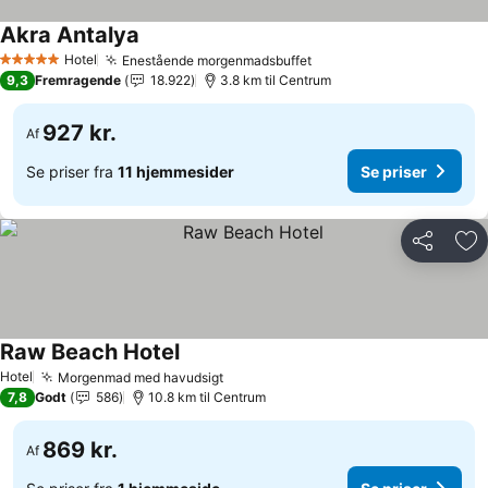
Akra Antalya
Hotel
Enestående morgenmadsbuffet
5 Stjerner
9,3
Fremragende
18.922
3.8 km til Centrum
927 kr.
Af
Se priser fra
11 hjemmesider
Se priser
Del
Føj
Raw Beach Hotel
Hotel
Morgenmad med havudsigt
7,8
Godt
586
10.8 km til Centrum
869 kr.
Af