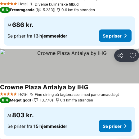
Hotel
Diverse kulinariske tilbud
5 Stjerner
8,6
Fremragende
5.233
0.6 km fra stranden
686 kr.
Af
Se priser fra
13 hjemmesider
Se priser
Del
Føj
Crowne Plaza Antalya by IHG
Hotel
Fine dining på tagterrassen med panoramaudsigt
5 Stjerner
8,4
Meget godt
13.770
0.1 km fra stranden
803 kr.
Af
Se priser fra
15 hjemmesider
Se priser