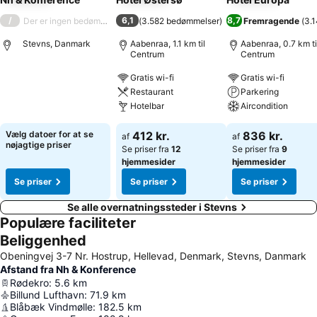
/
6,1
8,7
Der er ingen bedømmelse
(
3.582 bedømmelser
)
Fremragende
(
3.
Stevns, Danmark
Aabenraa, 1.1 km til
Aabenraa, 0.7 km ti
Centrum
Centrum
Gratis wi-fi
Gratis wi-fi
Restaurant
Parkering
Hotelbar
Aircondition
Vælg datoer for at se
412 kr.
836 kr.
af
af
nøjagtige priser
Se priser fra
12
Se priser fra
9
hjemmesider
hjemmesider
Se priser
Se priser
Se priser
Se alle overnatningssteder i Stevns
Populære faciliteter
Beliggenhed
Obeningvej 3-7 Nr. Hostrup, Hellevad, Denmark, Stevns, Danmark
Afstand fra Nh & Konference
Rødekro
:
5.6
km
Billund Lufthavn
:
71.9
km
Blåbæk Vindmølle
:
182.5
km