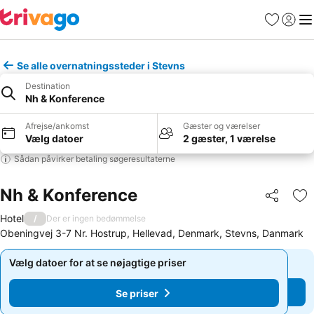
Favoritter
Log ind
Me
Se alle overnatningssteder i Stevns
Destination
Nh & Konference
Afrejse/ankomst
Gæster og værelser
Vælg datoer
2 gæster, 1 værelse
Sådan påvirker betaling søgeresultaterne
Nh & Konference
Del
Føj
Hotel
/
Der er ingen bedømmelse
Obeningvej 3-7 Nr. Hostrup, Hellevad, Denmark, Stevns, Danmark
Vælg datoer for at se nøjagtige priser
Vælg datoer for at se nøjagtige priser
Se priser
Se priser