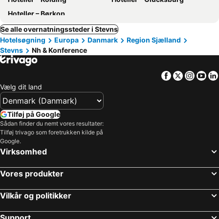
Hoteller – Børkop
Se alle overnatningssteder i Stevns
Hotelsøgning
Europa
Danmark
Region Sjælland
Stevns
Nh & Konference
Facebook
Twitter
Insta
Yo
Vælg dit land
Tilføj på Google
Sådan finder du nemt vores resultater:
Tilføj trivago som foretrukken kilde på
Google.
Virksomhed
Vores produkter
Vilkår og politikker
Support