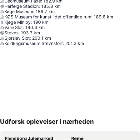
Geomuseum Faxe
:
182.9
km
Herfølge Stadion
:
185.8
km
Køge Museum
:
189.7
km
KØS Museum for kunst i det offentlige rum
:
189.8
km
Kjøge Miniby
:
190
km
Vallø Slot
:
190.4
km
Stevns
:
193.7
km
Gjorslev Slot
:
200.1
km
Koldkrigsmuseum Stevnsfort
:
201.3
km
Udforsk oplevelser i nærheden
Udvid kort
Flensborg Julemarked
Rømø