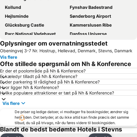
Kollund
Fynshav Badestrand
Hejlsminde
Sønderborg Airport
Glücksburg Castle
Kammerslusen Ribe
Parc National Vadehavet
Danfoss Universe
Oplysninger om overnatningsstedet
Sønderhav
Campushalle
Obeningvej 3-7 Nr. Hostrup, Hellevad, Denmark, Stevns, Danmark
Genner
Museum Sønderjylland - Kunstmuseet i Tønder
Vis flere
Soenderborg Badestrand
Aabenraa Museum - Sønderjyllands Søfartsmuseum
Ofte stillede spørgsmål om Nh & Konference
Vojens Airport
Kelstrup
Er der et poolområde på Nh & Konference?
Er kæledyr tilladt på Nh & Konference?
Vemmingbund Badestrand
Grønninghoved Nord
Er der parkering til rådighed på Nh & Konference?
Strand von Habernis
Binderup
Hvor ligger Nh & Konference?
Hvilke populære attraktioner er tæt på Nh & Konference?
Norgaardholz
Sandager Næs
Vis flere
Sum Sum
Rømø-Sylt Linie
De priser og ledige datoer, vi modtager fra bookingsider, ændrer sig
hele tiden. Det betyder, at du ikke altid kan finde præcis det samme
tilbud, du så på trivago, når du føres videre til bookingsiden.
Blandt de bedst bedømte Hotels i Stevns