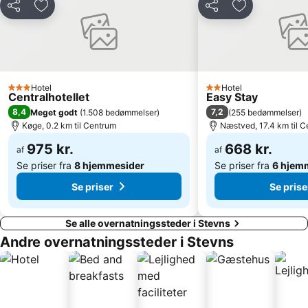
Del
Føj til favoritter
Del
Føj til favorit
Hotel
Hotel
3 Stjerner
2 Stjerner
Centralhotellet
Easy Stay
8,4
7,2
Meget godt
(
1.508 bedømmelser
)
(
255 bedømmelser
)
Køge, 0.2 km til Centrum
Næstved, 17.4 km til 
975 kr.
668 kr.
af
af
Se priser fra
8 hjemmesider
Se priser fra
6 hjem
Se priser
Se prise
Se alle overnatningssteder i Stevns
Andre overnatningssteder i Stevns