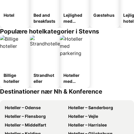
Hotel
Bed and
Lejlighed
Gæstehus
Lejli
breakfasts
med
hotel
faciliteter
Populære hotelkategorier i Stevns
Billige
Strandhot
Hoteller
hoteller
eller
med
parkering
Destinationer nær Nh & Konference
Hoteller – Odense
Hoteller – Sønderborg
Hoteller – Flensborg
Hoteller – Vejle
Hoteller – Middelfart
Hoteller – Harrislee
Hoteller – Kolding
Hoteller – Glücksburg