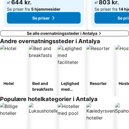
644 kr.
803 kr.
af
af
Se priser fra
5 hjemmesider
Se priser fra
14 h
Se priser
Se pr
Se alle overnatningssteder i Antalya
Andre overnatningssteder i Antalya
Hotel
Bed and
Lejlighed
Resorter
Host
breakfasts
med
faciliteter
Populære hotelkategorier i Antalya