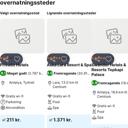
overnatningssteder
Valgt overnatningssted
Lignende overnatningssteder
Hotel
Hotel
Hotel
3 Stjerner
5 Stjerner
5 Stjerner
Del
Føj til favoritter
Del
Føj til favoritter
Del
Føj til fa
Privado Hotels
Aska Lara Resort & Spa
Swandor Hotels &
Resorts Topkapi
8,1
9,0
Meget godt
(
3.787 bedømmelser
Fremragende
)
(
30.914 bedømmelser
)
Palace
Antalya, Tyrkiet
Lara, 13.0 km til
8,9
Fremragende
(
19.
Centrum
Antalya, 18.6 km til
Gratis wi-fi
Gratis wi-fi
Centrum
Parkering
Pool
Gratis wi-fi
Aircondition
Spa
Pool
Spa
211 kr.
1.371 kr.
af
af