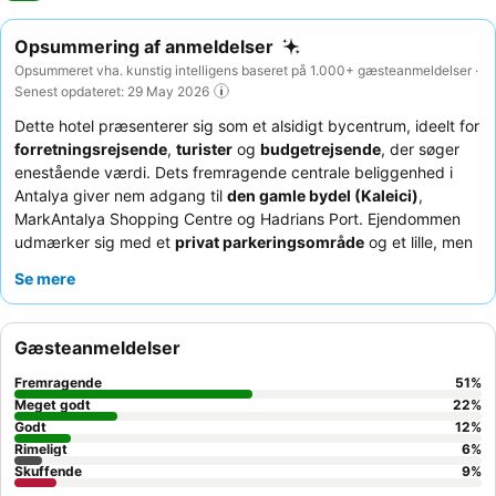
Opsummering af anmeldelser
Opsummeret vha. kunstig intelligens baseret på 1.000+ gæsteanmeldelser ·
Senest opdateret: 29 May 2026
Dette hotel præsenterer sig som et alsidigt bycentrum, ideelt for
forretningsrejsende
,
turister
og
budgetrejsende
, der søger
enestående værdi. Dets fremragende centrale beliggenhed i
Antalya giver nem adgang til
den gamle bydel (Kaleici)
,
MarkAntalya Shopping Centre og Hadrians Port. Ejendommen
udmærker sig med et
privat parkeringsområde
og et lille, men
værdifuldt fitnessrum. Gæsterne roser konsekvent det venlige
Se mere
og hjælpsomme personale, især receptionsteamet, samt den
varierede og friske morgenmadsbuffet. For en virkelig
afslappende oplevelse kan du overveje at booke et af
Gæsteanmeldelser
luksusværelserne, der har
jacuzzi
, sauna eller endda en
massageseng.
Fremragende
51
%
Meget godt
22
%
Godt
12
%
Rimeligt
6
%
Skuffende
9
%