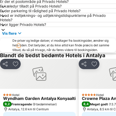
Er der et poolområde på Privado Hotels?
Turist Beach
Kaya Eagles Golf Club
Er kæledyr tilladt på Privado Hotels?
Moonlight Beach
Hadrian's Gate
Er der parkering til rådighed på Privado Hotels?
Hvad er indtjeknings- og udtjekningstidspunkterne på Privado
Lara Dido Beach
Aspendos
Hotels?
Hvor ligger Privado Hotels?
Karpuzkaldiran Kampi
National Golf Club
Bogazkent
Gazipasa Ogretmenevi Beach
Vis flere
Tekeli Mehmet Pasa Mosque
ForFun
De priser og ledige datoer, vi modtager fra bookingsider, ændrer sig
hele tiden. Det betyder, at du ikke altid kan finde præcis det samme
Antalya Aquarium
Sarisu Public Beach
tilbud, du så på trivago, når du føres videre til bookingsiden.
Blandt de bedst bedømte Hotels i Antalya
Sammy
Tekirova Beach
50th International Antalya Golden Orange Film Festival
Suna & Inan Kirac Kaleici Museum
Del
Føj til favoritter
Del
Føj til favor
Karaalioglu Parkı
Ataturk Sports Hall
Antalya Bus Station
Göynük kanyonu
Ayisigi Beach
Olympos
Phaselis
Hotel
Hotel
3 Stjerner
5 Stjerner
Wyndham Garden Antalya Konyaalti
Crowne Plaza An
9,2
8,4
Fremragende
(
9 bedømmelser
)
Meget godt
(
13.
Antalya, 12.6 km til Centrum
Antalya, 8.5 km til 