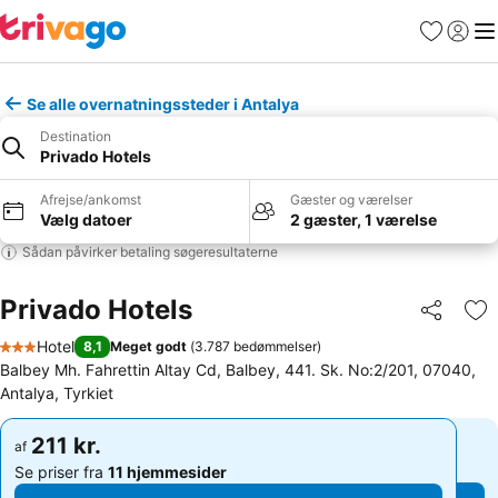
Favoritter
Log ind
Me
Se alle overnatningssteder i Antalya
Destination
Privado Hotels
Afrejse/ankomst
Gæster og værelser
Vælg datoer
2 gæster, 1 værelse
Sådan påvirker betaling søgeresultaterne
Privado Hotels
Del
Føj
Hotel
8,1
Meget godt
(
3.787 bedømmelser
)
3 Stjerner
Balbey Mh. Fahrettin Altay Cd, Balbey, 441. Sk. No:2/201, 07040,
Antalya, Tyrkiet
211 kr.
211 kr.
af
af
Se priser fra
11 hjemmesider
Se priser fra
11 hjemmesider