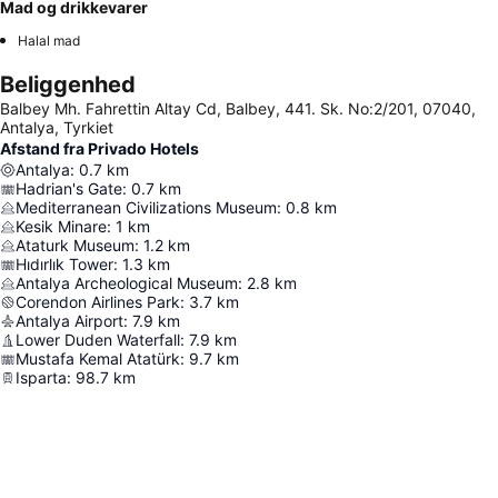
Mad og drikkevarer
Halal mad
Beliggenhed
Balbey Mh. Fahrettin Altay Cd, Balbey, 441. Sk. No:2/201, 07040,
Antalya, Tyrkiet
Afstand fra Privado Hotels
Antalya
:
0.7
km
Hadrian's Gate
:
0.7
km
Mediterranean Civilizations Museum
:
0.8
km
Kesik Minare
:
1
km
Ataturk Museum
:
1.2
km
Hıdırlık Tower
:
1.3
km
Antalya Archeological Museum
:
2.8
km
Corendon Airlines Park
:
3.7
km
Antalya Airport
:
7.9
km
Lower Duden Waterfall
:
7.9
km
Mustafa Kemal Atatürk
:
9.7
km
Isparta
:
98.7
km