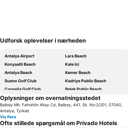
Udforsk oplevelser i nærheden
Udvid kort
Antalya Airport
Lara Beach
Konyaalti Beach
Kale Ici
Antalya Beach
Kemer Beach
Sueno Golf Club
Kadriye Public Beach
Cornelia Golf Club
Belek Public Beach
Oplysninger om overnatningsstedet
Kemer Marina
Murat Paşa Mosque
Balbey Mh. Fahrettin Altay Cd, Balbey, 441. Sk. No:2/201, 07040,
Carya Golf Club
Waterhill Park
Antalya, Tyrkiet
Akseki
Clock Tower
Vis flere
Ofte stillede spørgsmål om Privado Hotels
Antalya Museum
Antalya Expo Center