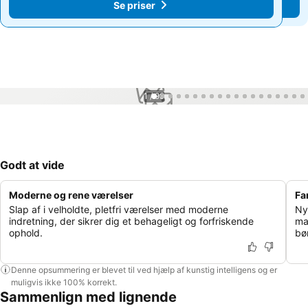
Se priser
Se priser
1 / 99
Godt at vide
Moderne og rene værelser
Fa
Slap af i velholdte, pletfri værelser med moderne
Ny
indretning, der sikrer dig et behageligt og forfriskende
ma
ophold.
bø
Denne opsummering er blevet til ved hjælp af kunstig intelligens og er
muligvis ikke 100% korrekt.
Sammenlign med lignende