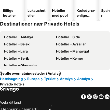
Billige
Luksushot
Hoteller
Kæledyrsv
Spah
hoteller
eller
med pool
enlige
r
hoteller
Destinationer nær Privado Hotels
Hoteller – Antalya
Hoteller – Side
Hoteller – Belek
Hoteller – Avsallar
Hoteller – Lara
Hoteller – Manavgat
Hoteller – Serik
Hoteller – Kemer
Hoteller – Okurcalar
Se alle overnatningssteder i Antalya
Hotelsøgning
Europa
Tyrkiet
Antalya
Antalya
Privado Hotels
Facebook
Twitter
Insta
Yo
Vælg dit land