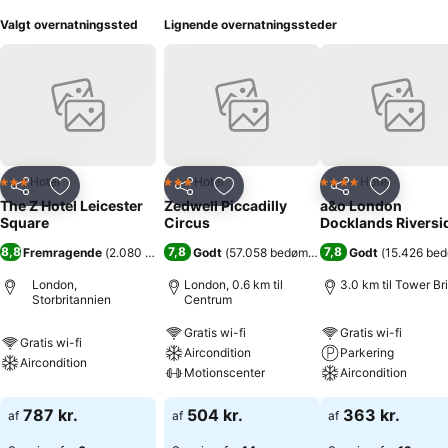
Valgt overnatningssted
Lignende overnatningssteder
Hotel
Hotel
Hotel
3 Stjerner
3 Stjerner
4 Stjerner
Del
Føj til favoritter
Del
Føj til favoritter
Del
Føj til fa
The Z Hotel Leicester
Zedwell Piccadilly
a&o London
Square
Circus
Docklands Riversi
8,8
7,8
7,8
Fremragende
(
2.080 bedømmelser
Godt
)
(
57.058 bedømmelser
)
Godt
(
15.426 be
London,
London, 0.6 km til
3.0 km til Tower Br
Storbritannien
Centrum
Gratis wi-fi
Gratis wi-fi
Gratis wi-fi
Aircondition
Parkering
Aircondition
Motionscenter
Aircondition
787 kr.
504 kr.
363 kr.
af
af
af