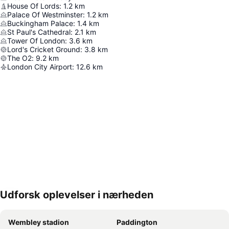
House Of Lords
:
1.2
km
Palace Of Westminster
:
1.2
km
Buckingham Palace
:
1.4
km
St Paul's Cathedral
:
2.1
km
Tower Of London
:
3.6
km
Lord's Cricket Ground
:
3.8
km
The O2
:
9.2
km
London City Airport
:
12.6
km
Udforsk oplevelser i nærheden
Udvid kort
Wembley stadion
Paddington