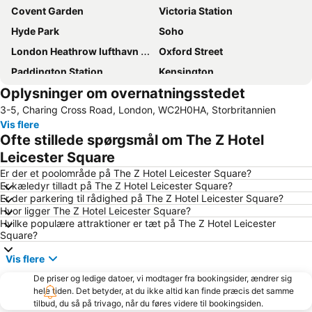
Covent Garden
Victoria Station
Hyde Park
Soho
London Heathrow lufthavn (LHR)
Oxford Street
Paddington Station
Kensington
Oplysninger om overnatningsstedet
London Gatwick Airport
Liverpool Street Station
3-5, Charing Cross Road, London, WC2H0HA, Storbritannien
Piccadilly Circus
Camden Town
Vis flere
Emirates Stadium
Bloomsbury
Ofte stillede spørgsmål om The Z Hotel
Notting Hill
Big Ben
Leicester Square
Bayswater
Tottenham Hotspur Stadium
Er der et poolområde på The Z Hotel Leicester Square?
Er kæledyr tilladt på The Z Hotel Leicester Square?
Kings Cross
Tottenham
Er der parkering til rådighed på The Z Hotel Leicester Square?
Hvor ligger The Z Hotel Leicester Square?
Mayfair
Earls Court
Hvilke populære attraktioner er tæt på The Z Hotel Leicester
London Bridge
Wembley
Square?
King's Cross Station
Shoreditch
Vis flere
Marylebone
Waterloo Station
De priser og ledige datoer, vi modtager fra bookingsider, ændrer sig
hele tiden. Det betyder, at du ikke altid kan finde præcis det samme
South Kensington
The O2 Arena
tilbud, du så på trivago, når du føres videre til bookingsiden.