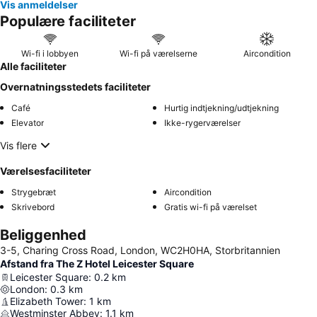
Vis anmeldelser
Populære faciliteter
Wi-fi i lobbyen
Wi-fi på værelserne
Aircondition
Alle faciliteter
Overnatningsstedets faciliteter
Café
Hurtig indtjekning/udtjekning
Elevator
Ikke-rygerværelser
Vis flere
Værelsesfaciliteter
Strygebræt
Aircondition
Skrivebord
Gratis wi-fi på værelset
Beliggenhed
3-5, Charing Cross Road, London, WC2H0HA, Storbritannien
Afstand fra The Z Hotel Leicester Square
Leicester Square
:
0.2
km
London
:
0.3
km
Elizabeth Tower
:
1
km
Westminster Abbey
:
1.1
km