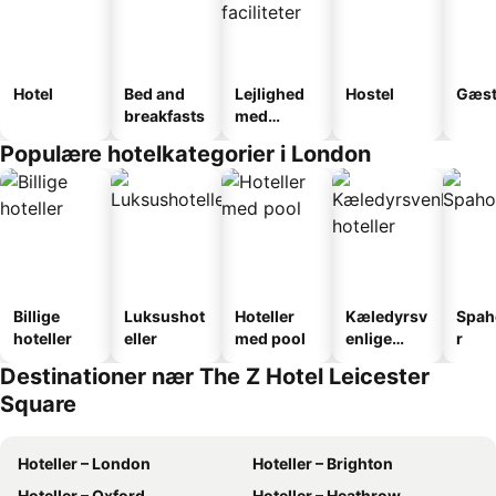
Hotel
Bed and
Lejlighed
Hostel
Gæst
breakfasts
med
faciliteter
Populære hotelkategorier i London
Billige
Luksushot
Hoteller
Kæledyrsv
Spah
hoteller
eller
med pool
enlige
r
hoteller
Destinationer nær The Z Hotel Leicester
Square
Hoteller – London
Hoteller – Brighton
Hoteller – Oxford
Hoteller – Heathrow