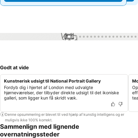
1 / 53
Godt at vide
Kunstnerisk udsigt til National Portrait Gallery
Mo
Fordyb dig i hjertet af London med udvalgte
Op
hjørneværelser, der tilbyder direkte udsigt til det ikoniske
eff
galleri, som ligger kun få skridt væk.
tea
Denne opsummering er blevet til ved hjælp af kunstig intelligens og er
muligvis ikke 100% korrekt.
Sammenlign med lignende
overnatningssteder