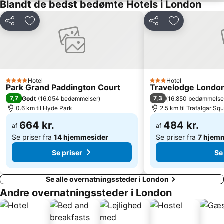
Islington
Victoria
Blandt de bedst bedømte Hotels i London
Tower Bridge
St Giles
Del
Føj til favoritter
Del
Føj til favorit
Russell Square
Stratford Station
Picadilly Circus Station
Leicester Square
Covent Garden
Westminster
The City
The London Eye
Hotel
Hotel
4 Stjerner
3 Stjerner
Park Grand Paddington Court
Travelodge London
Euston Station
Buckingham Palace
7,7
7,3
Godt
(
16.054 bedømmelser
)
(
16.850 bedømmelse
Trafalgar Square
ExCeL
0.6 km til Hyde Park
2.5 km til Trafalgar Sq
St Pancras Station
Tottenham Hale Metro Station
664 kr.
484 kr.
af
af
Se priser fra
14 hjemmesider
Se priser fra
7 hjem
Se priser
Se
Se alle overnatningssteder i London
Andre overnatningssteder i London