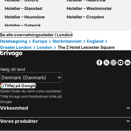
Hoteller – Stansted
Hoteller – Westminster
Hoteller – Hounslow
Hoteller – Croydon
Hoteller – Gatwick
Se alle overnatningssteder i London
Hotelsøgning
Europa
Storbritannien
England
Greater London
London
The Z Hotel Leicester Square
Facebook
Twitter
Insta
Yo
Vælg dit land
Tilføj på Google
Sådan finder du nemt vores resultater:
Tilføj trivago som foretrukken kilde på
Google.
Virksomhed
Vores produkter