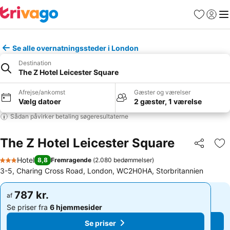
Favoritter
Log ind
Me
Se alle overnatningssteder i London
Destination
The Z Hotel Leicester Square
Afrejse/ankomst
Gæster og værelser
Vælg datoer
2 gæster, 1 værelse
Sådan påvirker betaling søgeresultaterne
The Z Hotel Leicester Square
Del
Føj
Hotel
8,8
Fremragende
(
2.080 bedømmelser
)
3 Stjerner
3-5, Charing Cross Road, London, WC2H0HA, Storbritannien
787 kr.
787 kr.
af
af
Se priser fra
6 hjemmesider
Se priser fra
6 hjemmesider
Se priser
Se priser