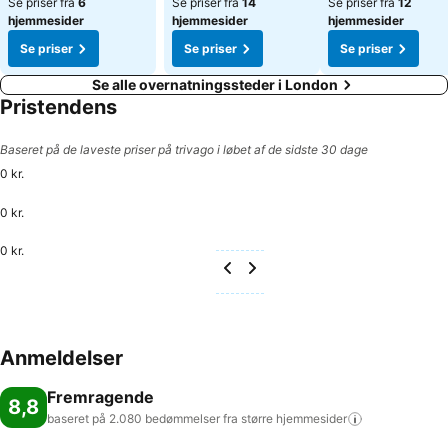
Se priser fra
6
Se priser fra
14
Se priser fra
12
hjemmesider
hjemmesider
hjemmesider
Se priser
Se priser
Se priser
Se alle overnatningssteder i London
Pristendens
Baseret på de laveste priser på trivago i løbet af de sidste 30 dage
0 kr.
0 kr.
0 kr.
Anmeldelser
Fremragende
8,8
baseret på 2.080 bedømmelser fra større
hjemmesider