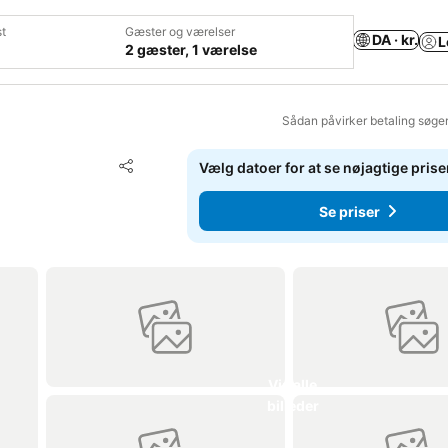
t
Gæster og værelser
DA · kr.
L
2 gæster, 1 værelse
Sådan påvirker betaling søge
Føj til favoritter
Vælg datoer for at se nøjagtige prise
Del
Se priser