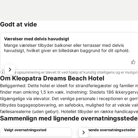
Godt at vide
Værelser med delvis havudsigt
Mange værelser tilbyder balkoner eller terrasser med delvis
havudsigt, hvilket giver en billedskøn baggrund for dit ophold.
Denne opsummering er blevet til ved hjælp af kunstig intelligens og er muligv
Om Kleopatra Dreams Beach Hotel
Beliggenhed: Dette hotel er ideelt for strandferiegæster og familie
finder man omkring 1,5 km væk. Indretning: Stedets 186 ikkerygervær
tilgængelige via elevator. Det venlige personale i receptionen er g
tilbydes bagageopbevaring, en safeboks, mulighed for at veksle val
fællesarealerne (uden gebyr). Hotellet tilbyder en række handicapvenl
Sammenlign med lignende overnatningsstede
kørestol. På stedet findes der ud over et supermarked og en souveni
have og en legeplads. Som del af hotellets yderligere faciliteter er 
Valgt overnatningssted
Lignende overnatningssteder
næste
sikkerhedsvagt, babysitterservice, biludlejning, transportservice, ro
til at udforske området på cykel, vil sætte pris på stedets cykeludle