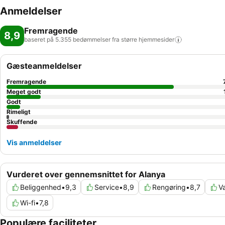
Anmeldelser
Fremragende
8,9
baseret på 5.355 bedømmelser fra større
hjemmesider
Gæsteanmeldelser
Fremragende
Meget godt
Godt
Rimeligt
Skuffende
Vis anmeldelser
Vurderet over gennemsnittet for Alanya
Beliggenhed
•
9,3
Service
•
8,9
Rengøring
•
8,7
V
Wi-fi
•
7,8
Populære faciliteter