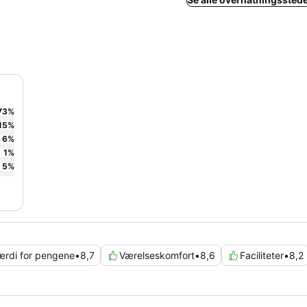
73
%
15
%
6
%
1
%
5
%
ærdi for pengene
•
8,7
Værelseskomfort
•
8,6
Faciliteter
•
8,2