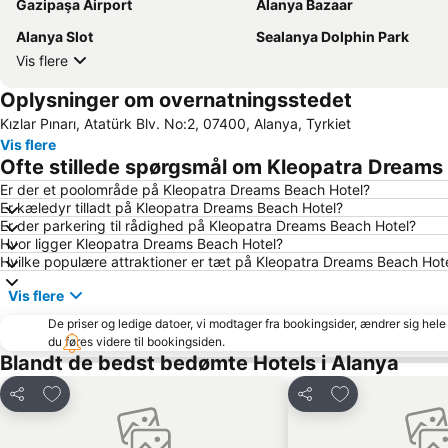
Gazipaşa Airport
Alanya Bazaar
Alanya Slot
Sealanya Dolphin Park
Vis flere
Oplysninger om overnatningsstedet
Kızlar Pınarı, Atatürk Blv. No:2, 07400, Alanya, Tyrkiet
Vis flere
Ofte stillede spørgsmål om Kleopatra Dreams
Er der et poolområde på Kleopatra Dreams Beach Hotel?
Er kæledyr tilladt på Kleopatra Dreams Beach Hotel?
Er der parkering til rådighed på Kleopatra Dreams Beach Hotel?
Hvor ligger Kleopatra Dreams Beach Hotel?
Hvilke populære attraktioner er tæt på Kleopatra Dreams Beach Hot
Vis flere
De priser og ledige datoer, vi modtager fra bookingsider, ændrer sig hele 
du føres videre til bookingsiden.
Blandt de bedst bedømte Hotels i Alanya
Føj til favoritter
Føj til favoritter
Del
Del