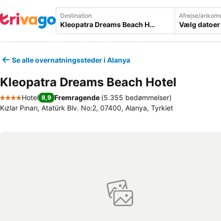
Destination
Afrejse/ankoms
Vælg datoer
Se alle overnatningssteder i Alanya
Kleopatra Dreams Beach Hotel
Hotel
Fremragende
(
5.355 bedømmelser
)
8,9
4 Stjerner
Kızlar Pınarı, Atatürk Blv. No:2, 07400, Alanya, Tyrkiet