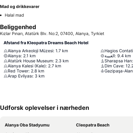
Mad og drikkevarer
Halal mad
Beliggenhed
Kızlar Pınarı, Atatürk Blv. No:2, 07400, Alanya, Tyrkiet
Afstand fra Kleopatra Dreams Beach Hotel
Alanya Arkeoloji Müzesi
:
1.7
km
Hagios Contati
Alanya
:
2.1
km
الغبيبة
:
9.4
km
Atatürk House Museum
:
2.3
km
Sharapsa Han
:
Alanya Kalesi (Kale)
:
2.7
km
Dim Cave
:
12.
Red Tower
:
2.8
km
Gazipaşa-Alan
Arap Evliyası
:
3
km
Udforsk oplevelser i nærheden
Alanya Oba Stadyumu
Cleopatra Beach