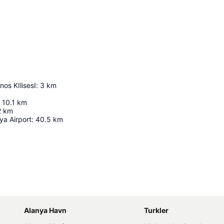
nos KIlisesI
:
3
km
10.1
km
2
km
ya Airport
:
40.5
km
Udvid kort
Alanya Havn
Turkler