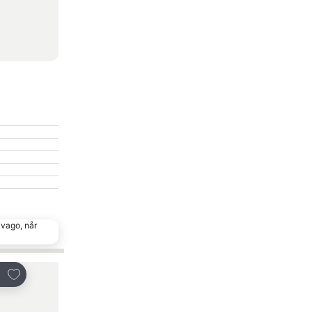
ivago, når
Føj til favoritter
Føj til favoritter
Del