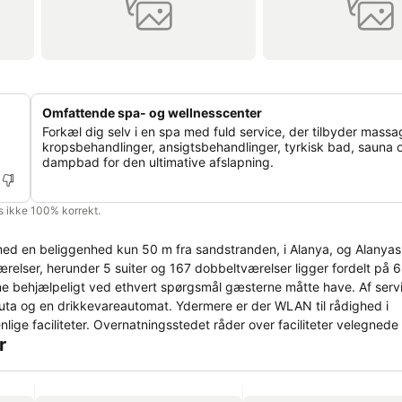
Omfattende spa- og wellnesscenter
Forkæl dig selv i en spa med fuld service, der tilbyder massa
kropsbehandlinger, ansigtsbehandlinger, tyrkisk bad, sauna 
dampbad for den ultimative afslapning.
is ikke 100% korrekt.
r med en beliggenhed kun 50 m fra sandstranden, i Alanya, og Alanya
elser, herunder 5 suiter og 167 dobbeltværelser ligger fordelt på 6
erne behjælpeligt ved ethvert spørgsmål gæsterne måtte have. Af serv
uta og en drikkevareautomat. Ydermere er der WLAN til rådighed i
ige faciliteter. Overnatningsstedet råder over faciliteter velegnede t
r
rbutik også en række andre butikker. Til stedets udendørsarealer hør
der også en fjernsynsstue. Af serviceydelser tilbydes også 24-timers
omservice, vækkeservice, vasketøjsservice og en frisør. Aktive gæster
jning. På stedet er der en faxmaskine til rådighed, som kan tages i b