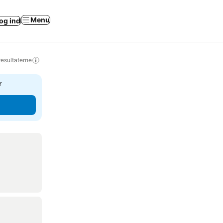
Menu
og ind
resultaterne
r