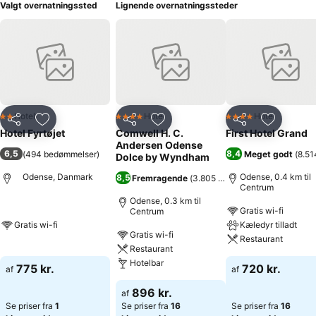
Valgt overnatningssted
Lignende overnatningssteder
Hotel
Hotel
Hotel
2 Stjerner
4 Stjerner
4 Stjerner
Del
Føj til favoritter
Del
Føj til favoritter
Del
Føj til fa
Hotel Fyrtøjet
Comwell H. C.
First Hotel Grand
Andersen Odense
6,5
8,4
(
494 bedømmelser
)
Meget godt
(
8.51
Dolce by Wyndham
Odense, Danmark
Odense, 0.4 km til
8,5
Fremragende
(
3.805 bedømmelser
)
Centrum
Odense, 0.3 km til
Gratis wi-fi
Centrum
Gratis wi-fi
Kæledyr tilladt
Gratis wi-fi
Restaurant
Restaurant
Hotelbar
775 kr.
720 kr.
af
af
896 kr.
af
Se priser fra
1
Se priser fra
16
Se priser fra
16