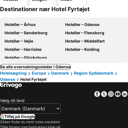
hoteller
parkering
Destinationer nær Hotel Fyrtøjet
Hoteller – Århus
Hoteller – Odense
Hoteller – Sønderborg
Hoteller – Flensborg
Hoteller – Vejle
Hoteller – Middelfart
Hoteller – Harrislee
Hoteller – Kolding
Hoteller – Glücksburg
Se alle overnatningssteder i Odense
Hotelsøgning
Europa
Danmark
Region Syddanmark
Odense
Hotel Fyrtøjet
Facebook
Twitter
Insta
Yo
Vælg dit land
Tilføj på Google
Sådan finder du nemt vores resultater:
Tilføj trivago som foretrukken kilde på