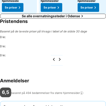
hjemmeside
hjemmesider
hjemmesider
Se priser
Se priser
Se priser
Se alle overnatningssteder i Odense
Pristendens
Baseret på de laveste priser på trivago i løbet af de sidste 30 dage
0 kr.
0 kr.
0 kr.
Anmeldelser
6,5
baseret på 494 bedømmelser fra større
hjemmesider