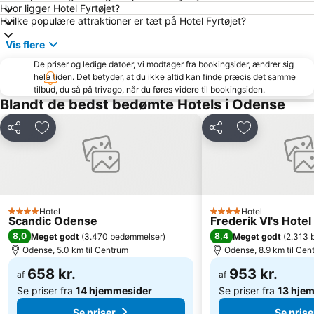
Nordstranden
Svenstrup Strand
Hvor ligger Hotel Fyrtøjet?
Hvilke populære attraktioner er tæt på Hotel Fyrtøjet?
Grønninghoved Nord
Sanct Albani Kirke
Vis flere
Binderup
The Funen Village
De priser og ledige datoer, vi modtager fra bookingsider, ændrer sig
Fast and Furious Car Show
Funen Art Museum
hele tiden. Det betyder, at du ikke altid kan finde præcis det samme
Kings Garden
Sandager Næs
tilbud, du så på trivago, når du føres videre til bookingsiden.
Blandt de bedst bedømte Hotels i Odense
Løverodde
Lohals Nordstrand
Strandparken Skaerbaek
Spoken Word Festival
Del
Føj til favoritter
Del
Føj til favorit
Denmark Open
Egeskov veteranmuseum
Textiles & Fabrics Expo
Hotel
Hotel
4 Stjerner
4 Stjerner
Scandic Odense
Frederik VI's Hotel
8,0
8,4
Meget godt
(
3.470 bedømmelser
)
Meget godt
(
2.313 
Odense, 5.0 km til Centrum
Odense, 8.9 km til Cen
658 kr.
953 kr.
af
af
Se priser fra
14 hjemmesider
Se priser fra
13 hje
Se priser
Se prise