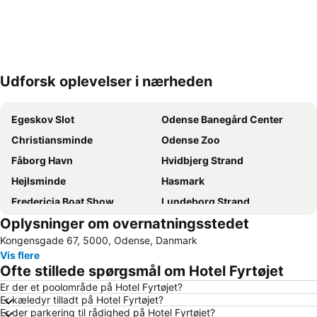
Udforsk oplevelser i nærheden
Udvid kort
Egeskov Slot
Odense Banegård Center
Christiansminde
Odense Zoo
Fåborg Havn
Hvidbjerg Strand
Hejlsminde
Hasmark
Fredericia Boat Show
Lundeborg Strand
Oplysninger om overnatningsstedet
Odense Domkirke
H C Andersen Julemarkedet
Kongensgade 67, 5000, Odense, Danmark
Hans Christian Andersen Hus
Hvidbjerg Strand
Vis flere
Holckenhavn Slot
Hans Christian Andersen Airport
Ofte stillede spørgsmål om Hotel Fyrtøjet
Vejlby Fed
HC Andersen Haven - Eventyrhaven
Er der et poolområde på Hotel Fyrtøjet?
Er kæledyr tilladt på Hotel Fyrtøjet?
Brandts
Tarup Center
Er der parkering til rådighed på Hotel Fyrtøjet?