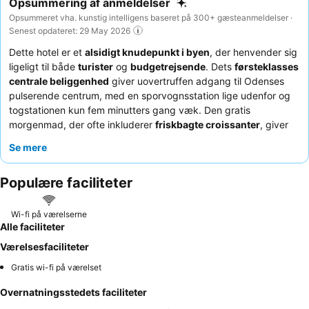
Opsummering af anmeldelser
Opsummeret vha. kunstig intelligens baseret på 300+ gæsteanmeldelser ·
Senest opdateret: 29 May 2026
Dette hotel er et
alsidigt knudepunkt i byen
, der henvender sig
ligeligt til både
turister
og
budgetrejsende
. Dets
førsteklasses
centrale beliggenhed
giver uovertruffen adgang til Odenses
pulserende centrum, med en sporvognsstation lige udenfor og
togstationen kun fem minutters gang væk. Den gratis
morgenmad, der ofte inkluderer
friskbagte croissanter
, giver
en bekvem start på dagen. Gæsterne roser konsekvent
Se mere
personalet
for deres enestående venlighed og hjælpsomhed,
især i forbindelse med den automatiske check-in-proces. For et
Populære faciliteter
mere roligt ophold kan du overveje at anmode om et værelse,
der ikke vender ud mod den travle gade.
Wi-fi på værelserne
Alle faciliteter
Værelsesfaciliteter
Gratis wi-fi på værelset
Overnatningsstedets faciliteter