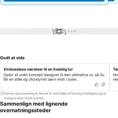
1 / 6
Godt at vide
Vinduesløse værelser til en fredelig lur
Tæ
Oplev et unikt koncept designet til den ultimative ro, så du
Ho
får en stille og uforstyrret søvn midt i byen.
ne
Denne opsummering er blevet til ved hjælp af kunstig intelligens og er
muligvis ikke 100% korrekt.
Sammenlign med lignende
overnatningssteder