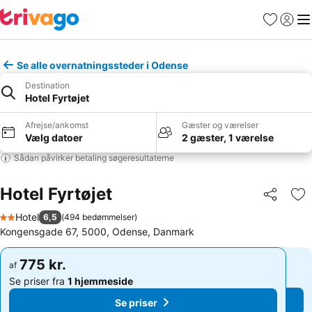
Favoritter
Log ind
Me
Se alle overnatningssteder i Odense
Destination
Hotel Fyrtøjet
Afrejse/ankomst
Gæster og værelser
Vælg datoer
2 gæster, 1 værelse
Sådan påvirker betaling søgeresultaterne
Hotel Fyrtøjet
Del
Føj
Hotel
6,5
(
494 bedømmelser
)
2 Stjerner
Kongensgade 67, 5000, Odense, Danmark
775 kr.
775 kr.
af
af
Se priser fra
1 hjemmeside
Se priser fra
1 hjemmeside
Se priser
Se priser