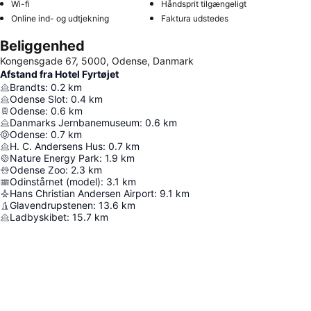
Wi-fi
Håndsprit tilgængeligt
Online ind- og udtjekning
Faktura udstedes
Beliggenhed
Kongensgade 67, 5000, Odense, Danmark
Afstand fra Hotel Fyrtøjet
Brandts
:
0.2
km
Odense Slot
:
0.4
km
Odense
:
0.6
km
Danmarks Jernbanemuseum
:
0.6
km
Odense
:
0.7
km
H. C. Andersens Hus
:
0.7
km
Nature Energy Park
:
1.9
km
Odense Zoo
:
2.3
km
Odinstårnet (model)
:
3.1
km
Hans Christian Andersen Airport
:
9.1
km
Glavendrupstenen
:
13.6
km
Ladbyskibet
:
15.7
km