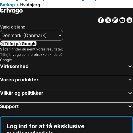
Børkop
Hvidbjerg
Facebook
Twitter
Insta
Yo
Vælg dit land
Tilføj på Google
Sådan finder du nemt vores resultater:
Tilføj trivago som foretrukken kilde på
Google.
Virksomhed
Vores produkter
Vilkår og politikker
Support
Log ind for at få eksklusive