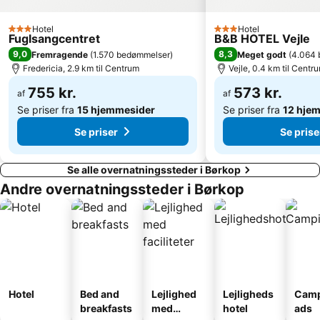
Hotel
Hotel
3 Stjerner
3 Stjerner
Fuglsangcentret
B&B HOTEL Vejle
9,0
8,3
Fremragende
(
1.570 bedømmelser
)
Meget godt
(
4.064 
Fredericia, 2.9 km til Centrum
Vejle, 0.4 km til Centr
755 kr.
573 kr.
af
af
Se priser fra
15 hjemmesider
Se priser fra
12 hje
Se priser
Se prise
Se alle overnatningssteder i Børkop
Andre overnatningssteder i Børkop
Hotel
Bed and
Lejlighed
Lejligheds
Camp
breakfasts
med
hotel
ads