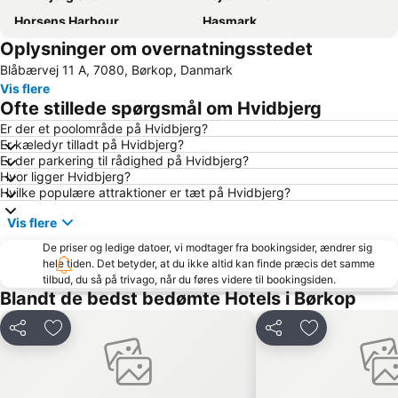
Horsens Harbour
Hasmark
Oplysninger om overnatningsstedet
Fredericia Boat Show
Saksild
Blåbærvej 11 A, 7080, Børkop, Danmark
H C Andersen Julemarkedet
Odense Domkirke
Vis flere
Hvidbjerg Strand
Hans Christian Andersen Hus
Ofte stillede spørgsmål om Hvidbjerg
Vejlby Fed
Hans Christian Andersen Airport
Er der et poolområde på Hvidbjerg?
Er kæledyr tilladt på Hvidbjerg?
HC Andersen Haven - Eventyrhaven
Brandts
Er der parkering til rådighed på Hvidbjerg?
Tarup Center
Grønninghoved Nord
Hvor ligger Hvidbjerg?
Hvilke populære attraktioner er tæt på Hvidbjerg?
Binderup
Sanct Albani Kirke
Vis flere
Fast and Furious Car Show
Løverodde
De priser og ledige datoer, vi modtager fra bookingsider, ændrer sig
Sandager Næs
Hejnsvig Kirke
hele tiden. Det betyder, at du ikke altid kan finde præcis det samme
Kings Garden
Funen Art Museum
tilbud, du så på trivago, når du føres videre til bookingsiden.
Blandt de bedst bedømte Hotels i Børkop
Strandparken Skaerbaek
Spoken Word Festival
Denmark Open
Textiles & Fabrics Expo
Del
Føj til favoritter
Del
Føj til favorit