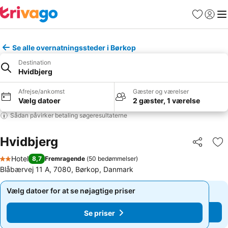
Favoritter
Log ind
Me
Se alle overnatningssteder i Børkop
Destination
Hvidbjerg
Afrejse/ankomst
Gæster og værelser
Vælg datoer
2 gæster, 1 værelse
Sådan påvirker betaling søgeresultaterne
Hvidbjerg
Del
Føj
Hotel
8,7
Fremragende
(
50 bedømmelser
)
2 Stjerner
Blåbærvej 11 A, 7080, Børkop, Danmark
Vælg datoer for at se nøjagtige priser
Vælg datoer for at se nøjagtige priser
Se priser
Se priser