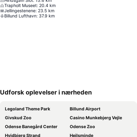
Hindsgavl Slot
:
15.6
km
Trapholt Museet
:
20.4
km
Jellingestenene
:
23.5
km
Billund Lufthavn
:
37.9
km
Udforsk oplevelser i nærheden
Udvid kort
Legoland Theme Park
Billund Airport
Givskud Zoo
Casino Munkebjerg Vejle
Odense Banegård Center
Odense Zoo
Hvidbjerg Strand
Hejlsminde