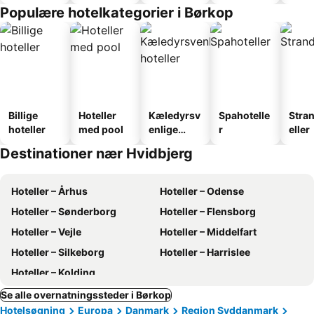
faciliteter
Populære hotelkategorier i Børkop
Billige
Hoteller
Kæledyrsv
Spahotelle
Stra
hoteller
med pool
enlige
r
eller
hoteller
Destinationer nær Hvidbjerg
Hoteller – Århus
Hoteller – Odense
Hoteller – Sønderborg
Hoteller – Flensborg
Hoteller – Vejle
Hoteller – Middelfart
Hoteller – Silkeborg
Hoteller – Harrislee
Hoteller – Kolding
Se alle overnatningssteder i Børkop
Hotelsøgning
Europa
Danmark
Region Syddanmark