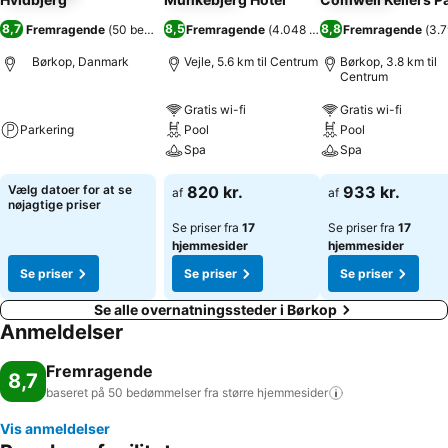
8,7
8,5
8,8
Fremragende
(
50 bedømmelser
Fremragende
)
(
4.048 bedømmelser
Fremragende
)
(
3.
Børkop, Danmark
Vejle, 5.6 km til Centrum
Børkop, 3.8 km til
Centrum
Gratis wi-fi
Gratis wi-fi
Parkering
Pool
Pool
Spa
Spa
Vælg datoer for at se
820 kr.
933 kr.
af
af
nøjagtige priser
Se priser fra
17
Se priser fra
17
hjemmesider
hjemmesider
Se priser
Se priser
Se priser
Se alle overnatningssteder i Børkop
Anmeldelser
Fremragende
8,7
baseret på 50 bedømmelser fra større
hjemmesider
Vis anmeldelser