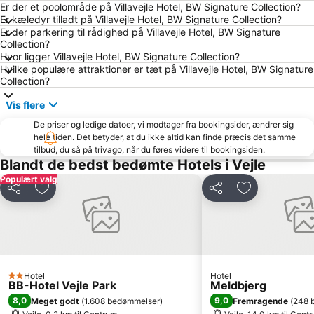
Er der et poolområde på Villavejle Hotel, BW Signature Collection?
Er kæledyr tilladt på Villavejle Hotel, BW Signature Collection?
Er der parkering til rådighed på Villavejle Hotel, BW Signature
Collection?
Hvor ligger Villavejle Hotel, BW Signature Collection?
Hvilke populære attraktioner er tæt på Villavejle Hotel, BW Signature
Collection?
Vis flere
De priser og ledige datoer, vi modtager fra bookingsider, ændrer sig
hele tiden. Det betyder, at du ikke altid kan finde præcis det samme
tilbud, du så på trivago, når du føres videre til bookingsiden.
Blandt de bedst bedømte Hotels i Vejle
Populært valg
Del
Føj til favoritter
Del
Føj til favorit
Hotel
Hotel
2 Stjerner
BB-Hotel Vejle Park
Meldbjerg
8,0
9,0
Meget godt
(
1.608 bedømmelser
)
Fremragende
(
248 