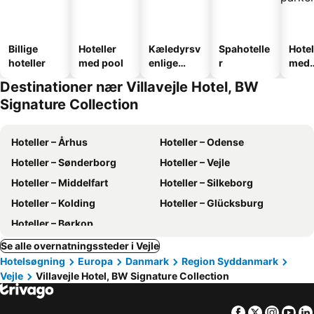
Billige
Hoteller
Kæledyrsv
Spahotelle
Hotel
hoteller
med pool
enlige
r
med
hoteller
park
Destinationer nær Villavejle Hotel, BW
Signature Collection
Hoteller – Århus
Hoteller – Odense
Hoteller – Sønderborg
Hoteller – Vejle
Hoteller – Middelfart
Hoteller – Silkeborg
Hoteller – Kolding
Hoteller – Glücksburg
Hoteller – Børkop
Se alle overnatningssteder i Vejle
Hotelsøgning
Europa
Danmark
Region Syddanmark
Vejle
Villavejle Hotel, BW Signature Collection
Facebook
Twitter
Insta
Yo