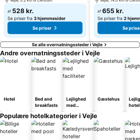
Vejle, 0.2 km til Centrum
Vejle, 14.0 km til Cent
528 kr.
655 kr.
af
af
Se priser fra
3 hjemmesider
Se priser fra
2 hjem
Se priser
Se prise
Se alle overnatningssteder i Vejle
Andre overnatningssteder i Vejle
Hotel
Bed and
Lejlighed
Gæstehus
Lejli
breakfasts
med
hotel
faciliteter
Populære hotelkategorier i Vejle