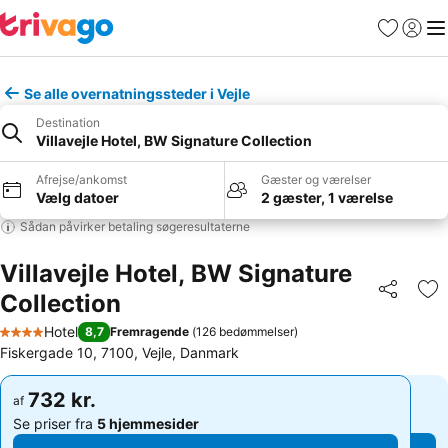
Favoritter
Log ind
Me
Se alle overnatningssteder i Vejle
Destination
Villavejle Hotel, BW Signature Collection
Afrejse/ankomst
Gæster og værelser
Vælg datoer
2 gæster, 1 værelse
Sådan påvirker betaling søgeresultaterne
Villavejle Hotel, BW Signature
Collection
Del
Føj
Hotel
8,7
Fremragende
(
126 bedømmelser
)
4 Stjerner
Fiskergade 10, 7100, Vejle, Danmark
732 kr.
732 kr.
af
af
Se priser fra
5 hjemmesider
Se priser fra
5 hjemmesider