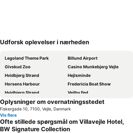
Udforsk oplevelser i nærheden
Udvid kort
Legoland Theme Park
Billund Airport
Givskud Zoo
Casino Munkebjerg Vejle
Hvidbjerg Strand
Hejlsminde
Horsens Harbour
Fredericia Boat Show
Hvidbjerg Strand
Vejlby Fed
Oplysninger om overnatningsstedet
Grønninghoved Nord
Binderup
Fiskergade 10, 7100, Vejle, Danmark
Fast and Furious Car Show
Løverodde
Vis flere
Hejnsvig Kirke
Strandparken Skaerbaek
Ofte stillede spørgsmål om Villavejle Hotel,
Textiles & Fabrics Expo
BW Signature Collection