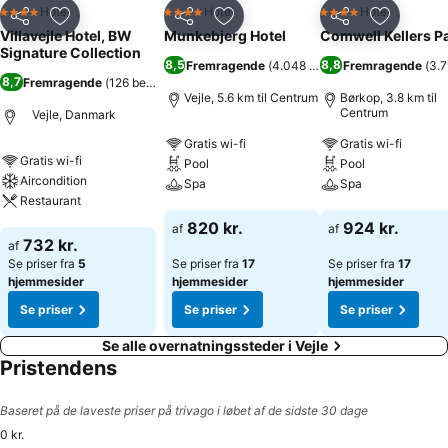
Hotel
Hotel
Hotel
4 Stjerner
4 Stjerner
4 Stjerner
Del
Føj til favoritter
Del
Føj til favoritter
Del
Føj til fa
Villavejle Hotel, BW
Munkebjerg Hotel
Comwell Kellers P
Signature Collection
8,5
8,8
Fremragende
(
4.048 bedømmelser
Fremragende
)
(
3.
8,7
Fremragende
(
126 bedømmelser
)
Vejle, 5.6 km til Centrum
Børkop, 3.8 km til
Centrum
Vejle, Danmark
Gratis wi-fi
Gratis wi-fi
Gratis wi-fi
Pool
Pool
Aircondition
Spa
Spa
Restaurant
Se priser
Se priser
820 kr.
924 kr.
af
af
Se priser
732 kr.
af
Se priser fra
5
Se priser fra
17
Se priser fra
17
hjemmesider
hjemmesider
hjemmesider
Se priser
Se priser
Se priser
Se alle overnatningssteder i Vejle
Pristendens
Baseret på de laveste priser på trivago i løbet af de sidste 30 dage
0 kr.