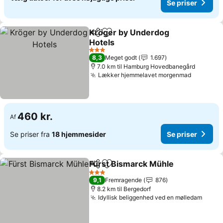
Se priser
Kröger by Underdog
Del
Føj til favoritter
Hotels
3 Stjerner
8,3
Meget godt
1.697
7.0 km til Hamburg Hovedbanegård
Lækker hjemmelavet morgenmad
460 kr.
Af
Se priser fra
18 hjemmesider
Se priser
Fürst Bismarck Mühle
Del
Føj til favoritter
3 Stjerner
9,1
Fremragende
876
8.2 km til Bergedorf
Idyllisk beliggenhed ved en mølledam