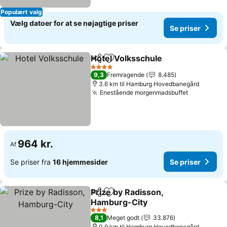
Populært valg
Vælg datoer for at se nøjagtige priser
Se priser
Hotel Volksschule
Del
Føj til favoritter
4 Stjerner
9,3
Fremragende
8.485
3.6 km til Hamburg Hovedbanegård
Enestående morgenmadsbuffet
964 kr.
Af
Se priser fra
16 hjemmesider
Se priser
Prize by Radisson,
Del
Føj til favoritter
Hamburg-City
3 Stjerner
8,1
Meget godt
33.876
0.9 km til Hamburg Hovedbanegård