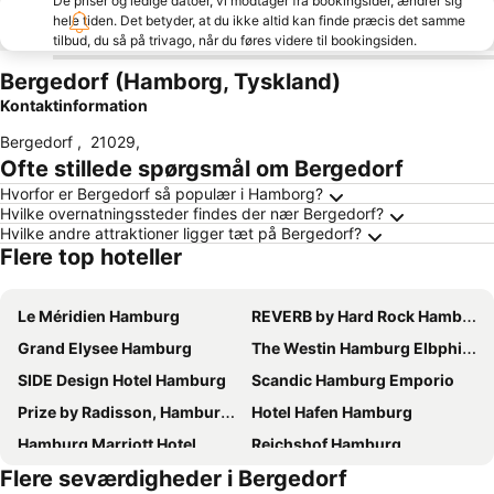
De priser og ledige datoer, vi modtager fra bookingsider, ændrer sig
hele tiden. Det betyder, at du ikke altid kan finde præcis det samme
tilbud, du så på trivago, når du føres videre til bookingsiden.
Bergedorf (Hamborg, Tyskland)
Kontaktinformation
Bergedorf
,
21029
,
Ofte stillede spørgsmål om Bergedorf
Hvorfor er Bergedorf så populær i Hamborg?
Hvilke overnatningssteder findes der nær Bergedorf?
Hvilke andre attraktioner ligger tæt på Bergedorf?
Flere top hoteller
Le Méridien Hamburg
REVERB by Hard Rock Hamburg
Grand Elysee Hamburg
The Westin Hamburg Elbphilharmonie
SIDE Design Hotel Hamburg
Scandic Hamburg Emporio
Prize by Radisson, Hamburg-City
Hotel Hafen Hamburg
Hamburg Marriott Hotel
Reichshof Hamburg
Flere seværdigheder i Bergedorf
Premier Inn Hamburg City Zentrum
Innside by Meliá Hamburg Hafen