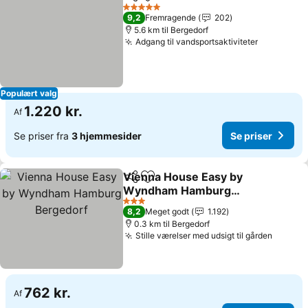
Del
Føj til favoritter
5 Stjerner
9,2
Fremragende
202
5.6 km til Bergedorf
Adgang til vandsportsaktiviteter
Populært valg
1.220 kr.
Af
Se priser fra
3 hjemmesider
Se priser
Vienna House Easy by
Del
Føj til favoritter
Wyndham Hamburg
Bergedorf
3 Stjerner
8,2
Meget godt
1.192
0.3 km til Bergedorf
Stille værelser med udsigt til gården
762 kr.
Af