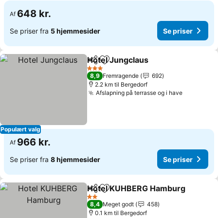
648 kr.
Af
Se priser fra
5 hjemmesider
Se priser
Hotel Jungclaus
Del
Føj til favoritter
3 Stjerner
8,9
Fremragende
692
2.2 km til Bergedorf
Afslapning på terrasse og i have
Populært valg
966 kr.
Af
Se priser fra
8 hjemmesider
Se priser
Hotel KUHBERG Hamburg
Del
Føj til favoritter
2 Stjerner
8,4
Meget godt
458
0.1 km til Bergedorf