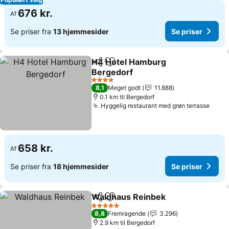
676 kr.
Af
Se priser fra
13 hjemmesider
Se priser
H4 Hotel Hamburg
Del
Føj til favoritter
Bergedorf
4 Stjerner
8,1
Meget godt
11.888
0.1 km til Bergedorf
Hyggelig restaurant med grøn terrasse
658 kr.
Af
Se priser fra
18 hjemmesider
Se priser
Waldhaus Reinbek
Del
Føj til favoritter
5 Stjerner
8,8
Fremragende
3.296
2.9 km til Bergedorf