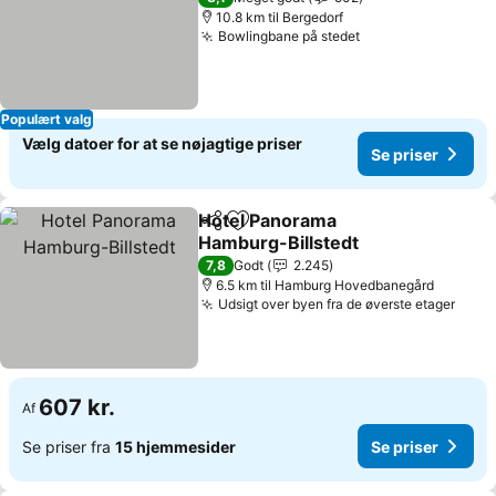
10.8 km til Bergedorf
Bowlingbane på stedet
Populært valg
Vælg datoer for at se nøjagtige priser
Se priser
Hotel Panorama
Del
Føj til favoritter
Hamburg-Billstedt
7,8
Godt
2.245
6.5 km til Hamburg Hovedbanegård
Udsigt over byen fra de øverste etager
607 kr.
Af
Se priser fra
15 hjemmesider
Se priser