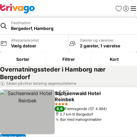
Favoritter
Log ind
Me
Destination
Bergedorf, Hamborg
Afrejse/ankomst
Gæster og værelser
Vælg datoer
2 gæster, 1 værelse
Sorter
Filtrer
Kort
Overnatningssteder i Hamborg nær
Bergedorf
Sådan påvirker betaling søgeresultaterne
Sachsenwald Hotel
Del
Føj til favoritter
Reinbek
4 Stjerner
8,6
Fremragende
4.994
3.7 km til Bergedorf
Bar med mahognimøbler
Populært valg