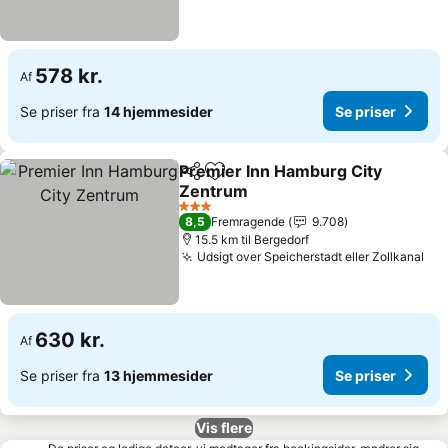
578 kr.
Af
Se priser fra
14 hjemmesider
Se priser
Premier Inn Hamburg City
Del
Føj til favoritter
Zentrum
3 Stjerner
8,5
Fremragende
9.708
15.5 km til Bergedorf
Udsigt over Speicherstadt eller Zollkanal
630 kr.
Af
Se priser fra
13 hjemmesider
Se priser
Vis flere