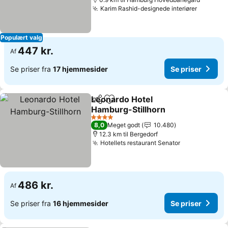
Karim Rashid-designede interiører
Populært valg
447 kr.
Af
Se priser fra
17 hjemmesider
Se priser
Leonardo Hotel
Del
Føj til favoritter
Hamburg-Stillhorn
4 Stjerner
8,0
Meget godt
10.480
12.3 km til Bergedorf
Hotellets restaurant Senator
486 kr.
Af
Se priser fra
16 hjemmesider
Se priser