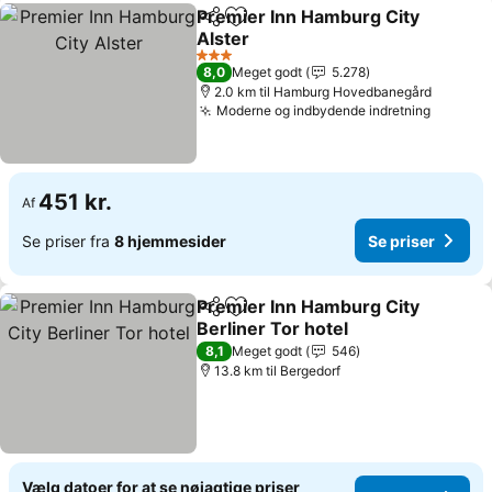
Premier Inn Hamburg City
Del
Føj til favoritter
Alster
3 Stjerner
8,0
Meget godt
5.278
2.0 km til Hamburg Hovedbanegård
Moderne og indbydende indretning
451 kr.
Af
Se priser fra
8 hjemmesider
Se priser
Premier Inn Hamburg City
Del
Føj til favoritter
Berliner Tor hotel
8,1
Meget godt
546
13.8 km til Bergedorf
Vælg datoer for at se nøjagtige priser