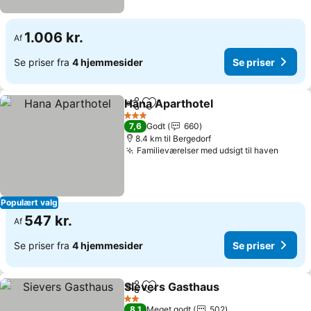
1.006 kr.
Af
Se priser fra
4 hjemmesider
Se priser
Hana Aparthotel
Del
Føj til favoritter
3 Stjerner
7,6
Godt
660
8.4 km til Bergedorf
Familieværelser med udsigt til haven
Populært valg
547 kr.
Af
Se priser fra
4 hjemmesider
Se priser
Sievers Gasthaus
Del
Føj til favoritter
2 Stjerner
8,1
Meget godt
502