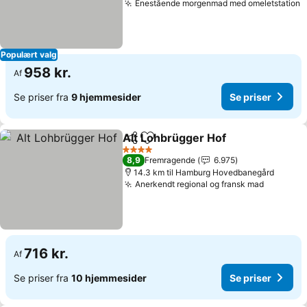
Enestående morgenmad med omeletstation
Populært valg
958 kr.
Af
Se priser fra
9 hjemmesider
Se priser
Alt Lohbrügger Hof
Del
Føj til favoritter
4 Stjerner
8,9
Fremragende
6.975
14.3 km til Hamburg Hovedbanegård
Anerkendt regional og fransk mad
716 kr.
Af
Se priser fra
10 hjemmesider
Se priser