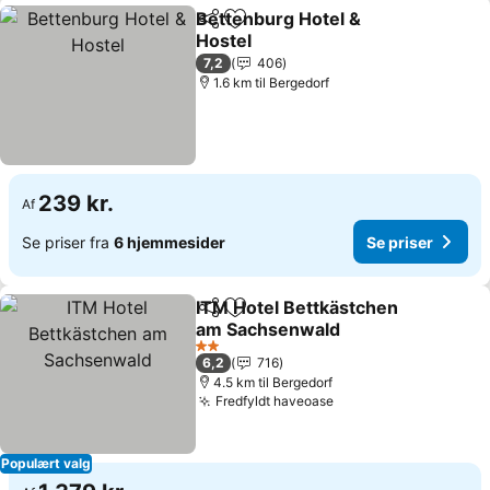
Bettenburg Hotel &
Del
Føj til favoritter
Hostel
7,2
406
1.6 km til Bergedorf
239 kr.
Af
Se priser fra
6 hjemmesider
Se priser
ITM Hotel Bettkästchen
Del
Føj til favoritter
am Sachsenwald
2 Stjerner
6,2
716
4.5 km til Bergedorf
Fredfyldt haveoase
Populært valg