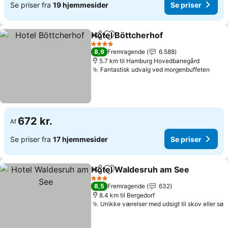
Se priser fra
19 hjemmesider
Se priser
Hotel Böttcherhof
Del
Føj til favoritter
4 Stjerner
8,9
Fremragende
6.588
5.7 km til Hamburg Hovedbanegård
Fantastisk udvalg ved morgenbuffeten
672 kr.
Af
Se priser fra
17 hjemmesider
Se priser
Hotel Waldesruh am See
Del
Føj til favoritter
3 Stjerner
8,5
Fremragende
632
8.4 km til Bergedorf
Unikke værelser med udsigt til skov eller sø