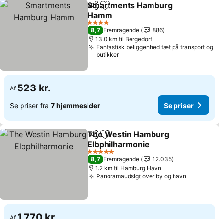
Smartments Hamburg
Del
Føj til favoritter
Hamm
4 Stjerner
8,7
Fremragende
886
13.0 km til Bergedorf
Fantastisk beliggenhed tæt på transport og
butikker
523 kr.
Af
Se priser fra
7 hjemmesider
Se priser
The Westin Hamburg
Del
Føj til favoritter
Elbphilharmonie
5 Stjerner
8,7
Fremragende
12.035
1.2 km til Hamburg Havn
Panoramaudsigt over by og havn
1.770 kr.
Af