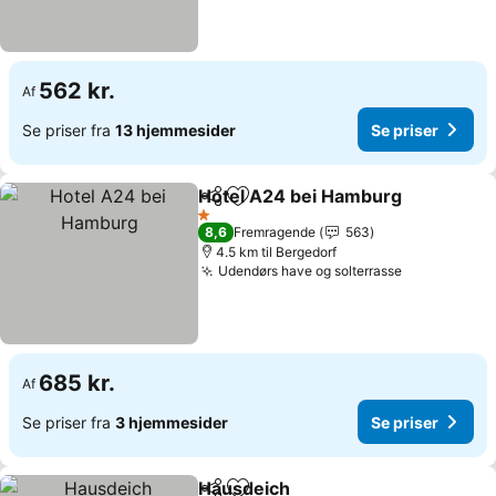
562 kr.
Af
Se priser fra
13 hjemmesider
Se priser
Hotel A24 bei Hamburg
Del
Føj til favoritter
1 Stjerner
8,6
Fremragende
563
4.5 km til Bergedorf
Udendørs have og solterrasse
685 kr.
Af
Se priser fra
3 hjemmesider
Se priser
Hausdeich