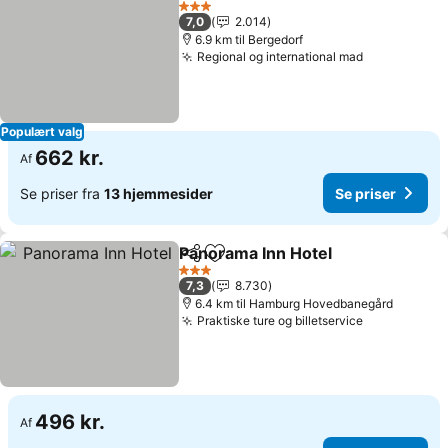
3 Stjerner
7,0
2.014
6.9 km til Bergedorf
Regional og international mad
Populært valg
662 kr.
Af
Se priser fra
13 hjemmesider
Se priser
Panorama Inn Hotel
Del
Føj til favoritter
3 Stjerner
7,3
8.730
6.4 km til Hamburg Hovedbanegård
Praktiske ture og billetservice
496 kr.
Af