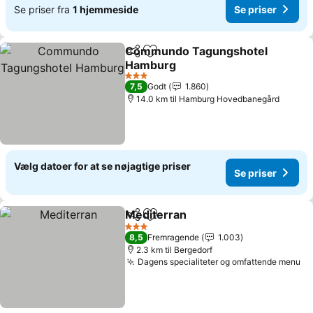
Se priser fra
1 hjemmeside
Se priser
Commundo Tagungshotel
Del
Føj til favoritter
Hamburg
3 Stjerner
7,5
Godt
1.860
14.0 km til Hamburg Hovedbanegård
Vælg datoer for at se nøjagtige priser
Se priser
Mediterran
Del
Føj til favoritter
3 Stjerner
8,5
Fremragende
1.003
2.3 km til Bergedorf
Dagens specialiteter og omfattende menu