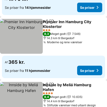
Se priser fra
14 hjemmesider
Se priser
Premier Inn Hamburg City
Del
Føj til favoritter
Klostertor
3 Stjerner
8,3
Meget godt
7.546
14.3 km til Bergedorf
Moderne og rene værelser
365 kr.
Af
Se priser fra
11 hjemmesider
Se priser
Innside by Meliá Hamburg
Del
Føj til favoritter
Hafen
4 Stjerner
8,4
Meget godt
10.635
14.4 km til Bergedorf
Stilfulde værelser med urbant design