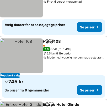
Frisk tilberedt morgenmad
Vælg datoer for at se nøjagtige priser
Se priser
Hotel 108
Del
Føj til favoritter
1 Stjerner
7,6
Godt
1.499
6.5 km til Bergedorf
Moderne, hyggelig morgenmadsrestaurant
Populært valg
745 kr.
Af
Se priser fra
9 hjemmesider
Se priser
Entree Hotel Glinde
Del
Føj til favoritter