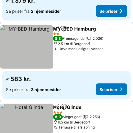
1.379 kr.
Af
Se priser fra
2 hjemmesider
Se priser
MY-BED Hamburg
Del
Føj til favoritter
2 Stjerner
8,8
Fremragende
2.026
2.5 km til Bergedorf
Have med udsigt til vandet
583 kr.
Af
Se priser fra
3 hjemmesider
Se priser
Hotel Glinde
Del
Føj til favoritter
3 Stjerner
8,0
Meget godt
2.256
6.5 km til Bergedorf
Terrasse til afslapning